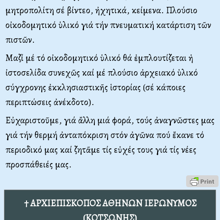
μητροπολίτη σέ βίντεο, ἠχητικά, κείμενα. Πλούσιο
οἰκοδομητικό ὑλικό γιά τήν πνευματική κατάρτιση τῶν
πιστῶν.
Μαζί μέ τό οἰκοδομητικό ὑλικό θά ἐμπλουτίζεται ἡ
ἰστοσελίδα συνεχῶς καί μέ πλούσιο ἀρχειακό ὑλικό
σύγχρονης ἐκκλησιαστικῆς ἱστορίας (σέ κάποιες
περιπτώσεις ἀνέκδοτο).
Εὐχαριστοῦμε, γιά ἄλλη μιά φορά, τούς ἀναγνῶστες μας
γιά τήν θερμή ἀνταπόκριση στόν ἀγῶνα πού ἔκανε τό
περιοδικό μας καί ζητᾶμε τίς εὐχές τους γιά τίς νέες
προσπάθειές μας.
† ΑΡΧΙΕΠΙΣΚΟΠΟΣ ΑΘΗΝΩΝ ΙΕΡΩΝΥΜΟΣ
(ΚΟΤΣΩΝΗΣ)