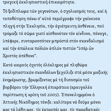
τραγική ἐκκλησιαστική ἐπικαιρότητα.
Τό ξεδίπλωμα τῶν γεγονότων, ὁ σχολιασμός τους, καί ἡ
τοποθέτηση πάνω σ’ αὐτά περιέγραφε τήν χαίνουσα
πληγή στήν Ἐκκλησία, τήν ἀγιάτρευτη ἀσθένεια, πού
τρόμαζε τό σῶμα γιατί αἰσθανόταν τόν κίνδυνο, πόναγε,
ὑπέφερε, συνταρασσόταν μπρόστά στόν σκανδαλισμό
καί τήν ἀπώλεια πολλῶν ἁπλῶν πιστῶν “ὑπέρ ὧν
Χριστός ἀπέθανε”.
Κατά καιρούς ὀχετός ὁλόκληρος μέ πληθώρα
ἐκκλησιαστικῶν σκανδάλων ξεχείλιζε στά μέσα μαζικῆς
ἐνημέρωσης, βρωμίζοντας μέ τή δυσοσμία τοῦ
βορβόρου τήν Ἑλληνική ἐπικράτεια (κραυγαλέα
περίπτωση ἡ κρίση τοῦ 2005). Ἐπανειλημμένα ὁ
Ἀττικῆς Νικόδημος τόνιζε: καλύτερα νά δοῦμε μόνοι
μας τά λάθη μας, τίς ἐκτροπές μας, τίς παραβατικές