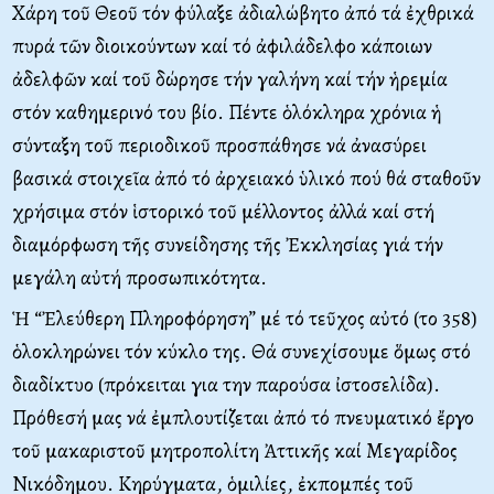
Χάρη τοῦ Θεοῦ τόν φύλαξε ἀδιαλώβητο ἀπό τά ἐχθρικά
πυρά τῶν διοικούντων καί τό ἀφιλάδελφο κάποιων
ἀδελφῶν καί τοῦ δώρησε τήν γαλήνη καί τήν ἡρεμία
στόν καθημερινό του βίο. Πέντε ὁλόκληρα χρόνια ἡ
σύνταξη τοῦ περιοδικοῦ προσπάθησε νά ἀνασύρει
βασικά στοιχεῖα ἀπό τό ἀρχειακό ὑλικό πού θά σταθοῦν
χρήσιμα στόν ἱστορικό τοῦ μέλλοντος ἀλλά καί στή
διαμόρφωση τῆς συνείδησης τῆς Ἐκκλησίας γιά τήν
μεγάλη αὐτή προσωπικότητα.
Ἡ “Ἐλεύθερη Πληροφόρηση” μέ τό τεῦχος αὐτό
(το 358)
ὁλοκληρώνει τόν κύκλο της. Θά συνεχίσουμε ὅμως στό
διαδίκτυο (πρόκειται για την παρούσα ἰστοσελίδα).
Πρόθεσή μας νά ἐμπλουτίζεται ἀπό τό πνευματικό ἔργο
τοῦ μακαριστοῦ μητροπολίτη Ἀττικῆς καί Μεγαρίδος
Νικόδημου. Κηρύγματα, ὁμιλίες, ἐκπομπές τοῦ