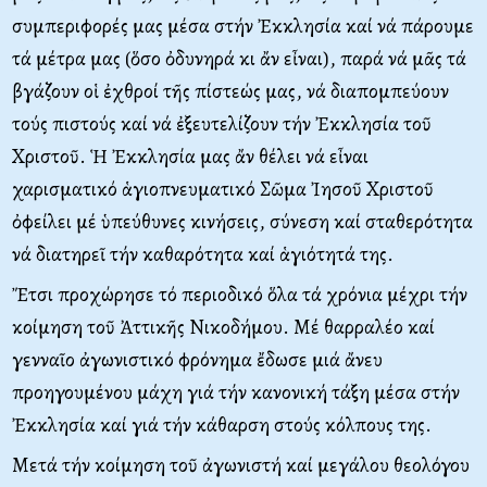
συμπεριφορές μας μέσα στήν Ἐκκλησία καί νά πάρουμε
τά μέτρα μας (ὅσο ὀδυνηρά κι ἄν εἶναι), παρά νά μᾶς τά
βγάζουν οἱ ἐχθροί τῆς πίστεώς μας, νά διαπομπεύουν
τούς πιστούς καί νά ἐξευτελίζουν τήν Ἐκκλησία τοῦ
Χριστοῦ. Ἡ Ἐκκλησία μας ἄν θέλει νά εἶναι
χαρισματικό ἁγιοπνευματικό Σῶμα Ἰησοῦ Χριστοῦ
ὀφείλει μέ ὑπεύθυνες κινήσεις, σύνεση καί σταθερότητα
νά διατηρεῖ τήν καθαρότητα καί ἁγιότητά της.
Ἔτσι προχώρησε τό περιοδικό ὅλα τά χρόνια μέχρι τήν
κοίμηση τοῦ Ἀττικῆς Νικοδήμου. Μέ θαρραλέο καί
γενναῖο ἀγωνιστικό φρόνημα ἔδωσε μιά ἄνευ
προηγουμένου μάχη γιά τήν κανονική τάξη μέσα στήν
Ἐκκλησία καί γιά τήν κάθαρση στούς κόλπους της.
Μετά τήν κοίμηση τοῦ ἀγωνιστή καί μεγάλου θεολόγου