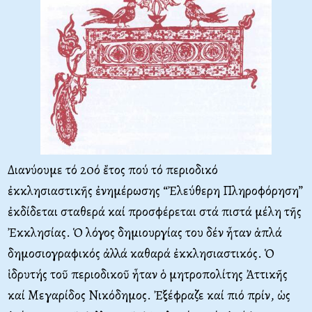
Διανύουμε τό 20ό ἔτος πού τό περιοδικό
ἐκκλησιαστικῆς ἐνημέρωσης “Ἐλεύθερη Πληροφόρηση”
ἐκδίδεται σταθερά καί προσφέρεται στά πιστά μέλη τῆς
Ἐκκλησίας. Ὁ λόγος δημιουργίας του δέν ἦταν ἁπλά
δημοσιογραφικός ἀλλά καθαρά ἐκκλησιαστικός. Ὁ
ἱδρυτής τοῦ περιοδικοῦ ἦταν ὁ μητροπολίτης Ἀττικῆς
καί Μεγαρίδος Νικόδημος. Ἐξέφραζε καί πιό πρίν, ὡς