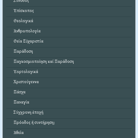
Σύνοδος
Ἐπίσκοπος
Θεολογικά
Ἀνθρωπολογία
Θεία Εὐχαριστία
Παράδοση
Παγκοσμιοποίηση καί Παράδοση
Ἑορτολογικά
Χριστούγεννα
Πάσχα
Παναγία
Σύγχρονη ἐποχή
Πρόοδος ἤ συντήρηση;
Ἀθεΐα