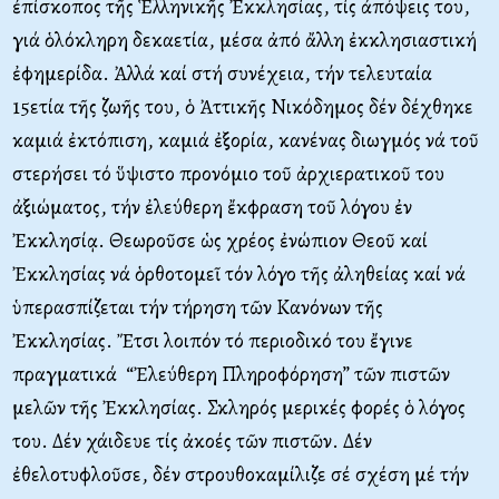
ἐπίσκοπος τῆς Ἑλληνικῆς Ἐκκλησίας, τίς ἀπόψεις του,
γιά ὁλόκληρη δεκαετία, μέσα ἀπό ἄλλη ἐκκλησιαστική
ἐφημερίδα. Ἀλλά καί στή συνέχεια, τήν τελευταία
15ετία τῆς ζωῆς του, ὁ Ἀττικῆς Νικόδημος δέν δέχθηκε
καμιά ἐκτόπιση, καμιά ἐξορία, κανένας διωγμός νά τοῦ
στερήσει τό ὕψιστο προνόμιο τοῦ ἀρχιερατικοῦ του
ἀξιώματος, τήν ἐλεύθερη ἔκφραση τοῦ λόγου ἐν
Ἐκκλησίᾳ. Θεωροῦσε ὡς χρέος ἐνώπιον Θεοῦ καί
Ἐκκλησίας νά ὁρθοτομεῖ τόν λόγο τῆς ἀληθείας καί νά
ὑπερασπίζεται τήν τήρηση τῶν Κανόνων τῆς
Ἐκκλησίας. Ἔτσι λοιπόν τό περιοδικό του ἔγινε
πραγματικά “Ἐλεύθερη Πληροφόρηση” τῶν πιστῶν
μελῶν τῆς Ἐκκλησίας. Σκληρός μερικές φορές ὁ λόγος
του. Δέν χάιδευε τίς ἀκοές τῶν πιστῶν. Δέν
ἐθελοτυφλοῦσε, δέν στρουθοκαμίλιζε σέ σχέση μέ τήν