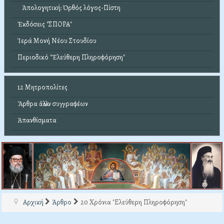
Ἀπολογητική: Ὀρθός λόγος-Πίστη
Ἐκδόσεις "ΣΠΟΡΑ"
Ἱερά Μονή Νέου Στουδίου
Περιοδικό "Ἐλεύθερη Πληροφόρηση"
12 Μητροπολίτες
Ἄρθρα ἄλλων συγγραφέων
Ἀπανθίσματα
Αρχική
Άρθρο
20 Χρόνια "Ελεύθερη Πληροφόρηση"