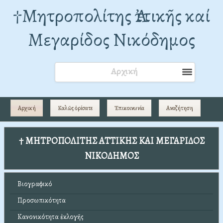
†Mητροπολίτης Ἀττικῆς καί
Μεγαρίδος Νικόδημος
Αρχική
Αρχική
Καλῶς ὁρίσατε
Ἐπικοινωνία
Αναζήτηση
† ΜΗΤΡΟΠΟΛΙΤΗΣ ΑΤΤΙΚΗΣ ΚΑΙ ΜΕΓΑΡΙΔΟΣ
ΝΙΚΟΔΗΜΟΣ
Βιογραφικό
Προσωπικότητα
Κανονικότητα ἐκλογῆς