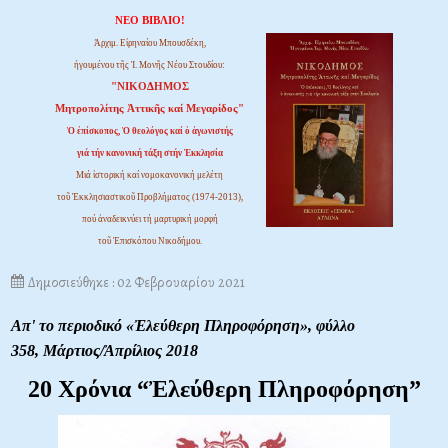
ΝΕΟ ΒΙΒΛΙΟ!
Ἀρχιμ. Εἰρηναίου Μπουσδέκη,
ἡγουμένου τῆς Ἱ. Μονῆς Νέου Στουδίου:
"ΝΙΚΟΔΗΜΟΣ
Μητροπολίτης Ἀττικῆς καί Μεγαρίδος"
Ὁ ἐπίσκοπος, Ὁ θεολόγος καί ὁ ἀγωνιστής
γιά τήν κανονική τάξη στήν Ἐκκλησία
Μιά ἱστορική καί νομοκανονική μελέτη
τοῦ Ἐκκλησιαστικοῦ Προβλήματος (1974-2013),
πού ἀναδεικνύει τή μαρτυρική μορφή
τοῦ Ἐπισκόπου Νικοδήμου.
Δημοσιεύθηκε : 02 Φεβρουαρίου 2021
Απ' το π
εριο
δικό «Ἐλεύθερη Πληροφόρηση», φύλλο
35
8,
Μάρτιος/Ἀπρίλιος 2018
20 Χρόνια “Ἐλεύθερη Πληροφόρηση”