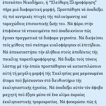
ἐπισκόπου Νικοδήμου, ἡ “Ἐλεύθερη Πληροφόρηση”
πῆρε μιά διαφορετική μορφή. Προσπάθησε νά ἀναδείξει
τίς πιό κεντρικές πτυχές τῆς πολυκύμαντης καί
ταραχώδους ἐπισκοπικῆς ζωῆς του. Νά φέρει στήν
ἐπιφάνεια τά ντοκουμέντα πού ἀναδεικνύουν πῶς
ἔγιναν πραγματικά τά διάφορα γεγονότα. Νά διαψεύσει
τούς μύθους πού σκόπιμα κυκλοφόρησαν οἱ ἐπιτήδειοι.
Νά ἀποκαταστήσει τήν ἀλήθεια στούς ἀποδέκτες τῆς
ποικίλης παραπληροφόρησης. Νά διώξει τούς τόνους
λάσπης μέ τήν ὁποία προσπάθησαν νά κατασπιλώσουν
αὐτή τή μεγάλη μορφή τῆς Ἐκκλησίας μας μεμονωμένα
ἄτομα πού βρίσκονταν στό διευθυντήριο τῆς
ἐκκλησιαστικῆς ἡγεσίας. Νά ἀναδείξει αὐτόν τόν ἄφοβο
μαχητή πού ἔζησε μέσα σέ ἕνα κλίμα ἀκραίας
ἐκκλησιαστικῆς τρομοκρατίας. Νά φανερώσει πῶς ἡ