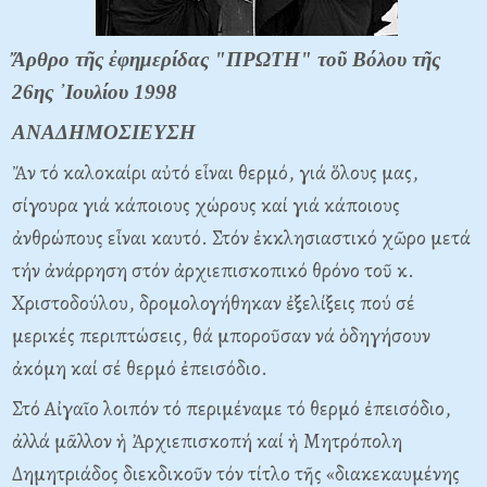
Ἄρθρο τῆς ἐφημερίδας "ΠPΩTH" τοῦ Bόλου τῆς
26ης ᾽Iουλίου 1998
ANAΔHMOΣIEYΣH
Ἄν τό καλοκαίρι αὐτό εἶναι θερμό, γιά ὅλους μας,
σίγουρα γιά κάποιους χώρους καί γιά κάποιους
ἀνθρώπους εἶναι καυτό. Στόν ἐκκλησιαστικό χῶρο μετά
τήν ἀνάρρηση στόν ἀρχιεπισκοπικό θρόνο τοῦ κ.
Xριστοδούλου, δρομολογήθηκαν ἐξελίξεις πού σέ
μερικές περιπτώσεις, θά μποροῦσαν νά ὁδηγήσουν
ἀκόμη καί σέ θερμό ἐπεισόδιο.
Στό Aἰγαῖο λοιπόν τό περιμέναμε τό θερμό ἐπεισόδιο,
ἀλλά μᾶλλον ἡ Ἀρχιεπισκοπή καί ἡ Mητρόπολη
Δημητριάδος διεκδικοῦν τόν τίτλο τῆς «διακεκαυμένης