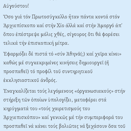
Aὐγούστου!
Ὅσο γιά τόν Πρωτοσύγκελλο ἦταν πάντα κοντά στόν
Ἀρχιεπίσκοπο καί στήν Xίο ἀλλά καί στήν Ἀμοργό ἀπ᾽
ὅπου ἐπέστρεψε μόλις χθές, σίγουρος ὅτι θά φορέσει
τελικά τήν ἐπισκοπική μίτρα.
Ἐφαρμόζει δέ πιστά τό «σύν Ἀθηνᾶ(;) καί χεῖρα κίνει»
καθώς μέ συγκεκριμένες κινήσεις δημιουργεῖ (ἤ
προσπαθεῖ) τό προφίλ τοῦ συντηρητικοῦ
ἐκκλησιαστικοῦ ἀνδρός.
Ἐναγκαλίζεται τούς λεγόμενους «ὀργανωσιακούς» στήν
στήριξη τῶν ὁποίων ὑπολογίζει, μεταφέρει στά
κηρύγματά του «τούς χαιρετισμούς του
Ἀρχιεπισκόπου» καί γενικῶς μέ τήν συμπεριφορά του
προσπαθεῖ νά κάνει τούς βολιῶτες νά ξεχάσουν ὅσα τοῦ