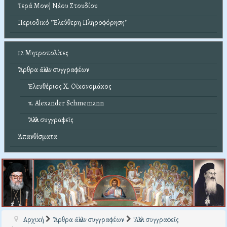
Ἱερά Μονή Νέου Στουδίου
Περιοδικό "Ἐλεύθερη Πληροφόρηση"
12 Μητροπολίτες
Ἄρθρα ἄλλων συγγραφέων
Ἐλευθέριος Χ. Οἰκονομάκος
π. Alexander Schmemann
Ἄλλοι συγγραφεῖς
Ἀπανθίσματα
Αρχική
Ἄρθρα ἄλλων συγγραφέων
Ἄλλοι συγγραφεῖς