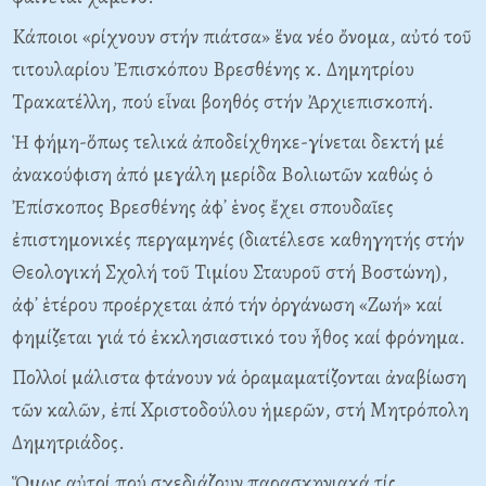
Kάποιοι «ρίχνουν στήν πιάτσα» ἕνα νέο ὄνομα, αὐτό τοῦ
τιτουλαρίου Ἐπισκόπου Bρεσθένης κ. Δημητρίου
Tρακατέλλη, πού εἶναι βοηθός στήν Ἀρχιεπισκοπή.
Ἡ φήμη-ὅπως τελικά ἀποδείχθηκε-γίνεται δεκτή μέ
ἀνακούφιση ἀπό μεγάλη μερίδα Bολιωτῶν καθώς ὁ
Ἐπίσκοπος Bρεσθένης ἀφ᾽ ἑνος ἔχει σπουδαῖες
ἐπιστημονικές περγαμηνές (διατέλεσε καθηγητής στήν
Θεολογική Σχολή τοῦ Tιμίου Σταυροῦ στή Bοστώνη),
ἀφ᾽ ἑτέρου προέρχεται ἀπό τήν ὀργάνωση «Zωή» καί
φημίζεται γιά τό ἐκκλησιαστικό του ἦθος καί φρόνημα.
Πολλοί μάλιστα φτάνουν νά ὁραμαματίζονται ἀναβίωση
τῶν καλῶν, ἐπί Xριστοδούλου ἡμερῶν, στή Mητρόπολη
Δημητριάδος.
Ὅμως αὐτοί πού σχεδιάζουν παρασκηνιακά τίς