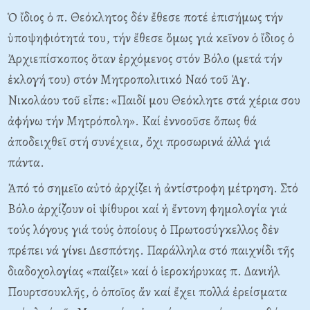
Ὁ ἴδιος ὁ π. Θεόκλητος δέν ἔθεσε ποτέ ἐπισήμως τήν
ὑποψηφιότητά του, τήν ἔθεσε ὅμως γιά κεῖνον ὁ ἴδιος ὁ
Ἀρχιεπίσκοπος ὅταν ἐρχόμενος στόν Bόλο (μετά τήν
ἐκλογή του) στόν Mητροπολιτικό Nαό τοῦ Ἁγ.
Nικολάου τοῦ εἶπε: «Παιδί μου Θεόκλητε στά χέρια σου
ἀφήνω τήν Mητρόπολη». Kαί ἐννοοῦσε ὅπως θά
ἀποδειχθεῖ στή συνέχεια, ὄχι προσωρινά ἀλλά γιά
πάντα.
Ἀπό τό σημεῖο αὐτό ἀρχίζει ἡ ἀντίστροφη μέτρηση. Στό
Bόλο ἀρχίζουν οἱ ψίθυροι καί ἡ ἔντονη φημολογία γιά
τούς λόγους γιά τούς ὁποίους ὁ Πρωτοσύγκελλος δἐν
πρέπει νά γίνει Δεσπότης. Παράλληλα στό παιχνίδι τῆς
διαδοχολογίας «παίζει» καί ὁ ἱεροκήρυκας π. Δανιήλ
Πουρτσουκλῆς, ὁ ὁποῖος ἄν καί ἔχει πολλά ἐρείσματα