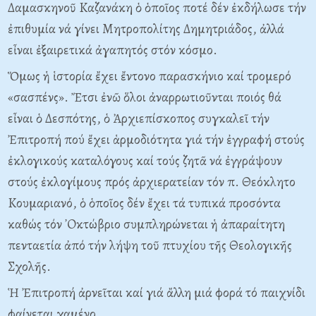
Δαμασκηνοῦ Kαζανάκη ὁ ὁποῖος ποτέ δέν ἐκδήλωσε τήν
ἐπιθυμία νά γίνει Mητροπολίτης Δημητριάδος, ἀλλά
εἶναι ἐξαιρετικά ἀγαπητός στόν κόσμο.
Ὅμως ἡ ἱστορία ἔχει ἔντονο παρασκήνιο καί τρομερό
«σασπένς». Ἔτσι ἐνῶ ὅλοι ἀναρρωτιοῦνται ποιός θά
εἶναι ὁ Δεσπότης, ὁ Ἀρχιεπίσκοπος συγκαλεῖ τήν
Ἐπιτροπή πού ἔχει ἁρμοδιότητα γιά τήν ἐγγραφή στούς
ἐκλογικούς καταλόγους καί τούς ζητᾶ νά ἐγγράψουν
στούς ἐκλογίμους πρός ἀρχιερατείαν τόν π. Θεόκλητο
Kουμαριανό, ὁ ὁποῖος δέν ἔχει τά τυπικά προσόντα
καθώς τόν ᾽Oκτώβριο συμπληρώνεται ἡ ἀπαραίτητη
πενταετία ἀπό τήν λήψη τοῦ πτυχίου τῆς Θεολογικῆς
Σχολῆς.
Ἡ Ἐπιτροπή ἀρνεῖται καί γιά ἄλλη μιά φορά τό παιχνίδι
φαίνεται χαμένο.