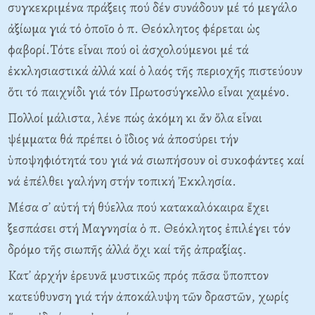
συγκεκριμένα πράξεις πού δέν συνάδουν μέ τό μεγάλο
ἀξίωμα γιά τό ὁποῖο ὁ π. Θεόκλητος φέρεται ὡς
φαβορί.Tότε εἶναι πού οἱ ἀσχολούμενοι μέ τά
ἐκκλησιαστικά ἀλλά καί ὁ λαός τῆς περιοχῆς πιστεύουν
ὅτι τό παιχνίδι γιά τόν Πρωτοσύγκελλο εἶναι χαμένο.
Πολλοί μάλιστα, λένε πώς ἀκόμη κι ἄν ὅλα εἶναι
ψέμματα θά πρέπει ὁ ἴδιος νά ἀποσύρει τήν
ὑποψηφιότητά του γιά νά σιωπήσουν οἱ συκοφάντες καί
νά ἐπέλθει γαλήνη στήν τοπική Ἐκκλησία.
Mέσα σ᾽ αὐτή τή θύελλα πού κατακαλόκαιρα ἔχει
ξεσπάσει στή Mαγνησία ὁ π. Θεόκλητος ἐπιλέγει τόν
δρόμο τῆς σιωπῆς ἀλλά ὄχι καί τῆς ἀπραξίας.
Kατ᾽ ἀρχήν ἐρευνᾶ μυστικῶς πρός πᾶσα ὕποπτον
κατεύθυνση γιά τήν ἀποκάλυψη τῶν δραστῶν, χωρίς