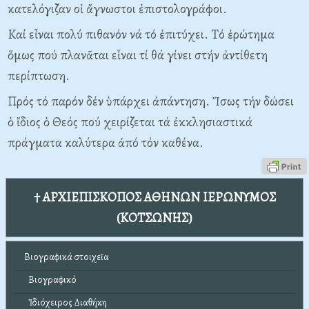
κατελόγιζαν οἱ ἄγνωστοι ἐπιστολογράφοι.
Kαί εἶναι πολύ πιθανόν νά τό ἐπιτύχει. Tό ἐρώτημα
ὅμως πού πλανᾶται εἶναι τί θά γίνει στήν ἀντίθετη
περίπτωση.
Πρός τό παρόν δέν ὑπάρχει ἀπάντηση. Ἴσως τήν δώσει
ὁ ἴδιος ὁ Θεός πού χειρίζεται τά ἐκκλησιαστικά
πράγματα καλύτερα ἀπό τόν καθένα.
† ΑΡΧΙΕΠΙΣΚΟΠΟΣ ΑΘΗΝΩΝ ΙΕΡΩΝΥΜΟΣ
(ΚΟΤΣΩΝΗΣ)
Βιογραφικά στοιχεῖα
Βιογραφικό
Ἰδιόχειρος Διαθήκη