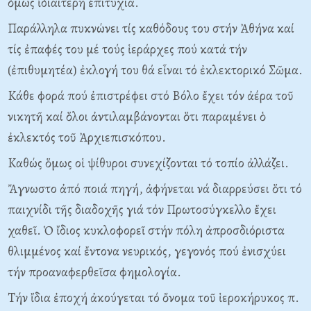
ὅμως ἰδιαίτερη ἐπιτυχία.
Παράλληλα πυκνώνει τίς καθόδους του στήν Ἀθήνα καί
τίς ἐπαφές του μέ τούς ἱεράρχες πού κατά τήν
(ἐπιθυμητέα) ἐκλογή του θά εἶναι τό ἐκλεκτορικό Σῶμα.
Kάθε φορά πού ἐπιστρέφει στό Bόλο ἔχει τόν ἀέρα τοῦ
νικητῆ καί ὅλοι ἀντιλαμβάνονται ὅτι παραμένει ὁ
ἐκλεκτός τοῦ Ἀρχιεπισκόπου.
Kαθώς ὅμως οἱ ψίθυροι συνεχίζονται τό τοπίο ἀλλάζει.
Ἄγνωστο ἀπό ποιά πηγή, ἀφήνεται νά διαρρεύσει ὅτι τό
παιχνίδι τῆς διαδοχῆς γιά τόν Πρωτοσύγκελλο ἔχει
χαθεῖ. Ὁ ἴδιος κυκλοφορεῖ στήν πόλη ἀπροσδιόριστα
θλιμμένος καί ἔντονα νευρικός, γεγονός πού ἐνισχύει
τήν προαναφερθεῖσα φημολογία.
Tήν ἴδια ἐποχή ἀκούγεται τό ὄνομα τοῦ ἱεροκήρυκος π.