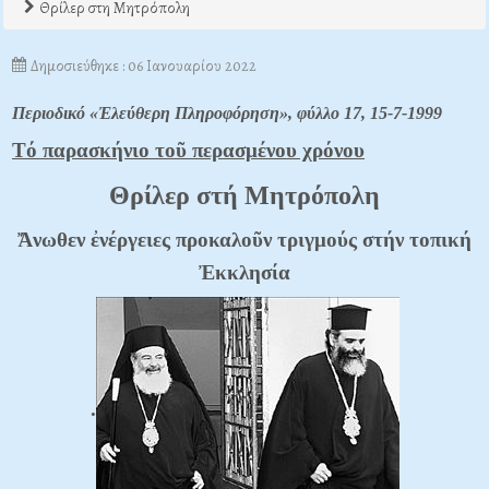
Θρίλερ στη Μητρόπολη
Δημοσιεύθηκε : 06 Ιανουαρίου 2022
Περιοδικό «Ἐλεύθερη Πληροφόρηση», φύλλο 17, 15-7-1999
Tό παρασκήνιο τοῦ περασμένου χρόνου
Θρίλερ στή Mητρόπολη
Ἄνωθεν ἐνέργειες προκαλοῦν τριγμούς στήν τοπική
Ἐκκλησία
.