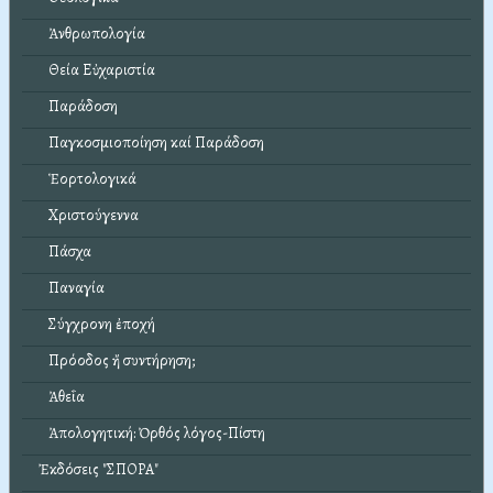
Ἀνθρωπολογία
Θεία Εὐχαριστία
Παράδοση
Παγκοσμιοποίηση καί Παράδοση
Ἑορτολογικά
Χριστούγεννα
Πάσχα
Παναγία
Σύγχρονη ἐποχή
Πρόοδος ἤ συντήρηση;
Ἀθεΐα
Ἀπολογητική: Ὀρθός λόγος-Πίστη
Ἐκδόσεις "ΣΠΟΡΑ"