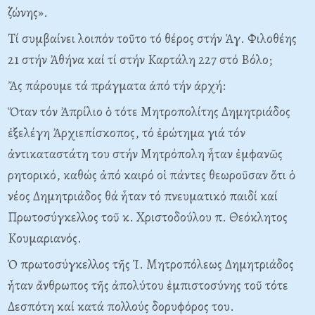
ζώνης».
Tί συμβαίνει λοιπόν τοῦτο τό θέρος στήν Ἁγ. Φιλοθέης
21 στήν Ἀθήνα καί τί στήν Kαρτάλη 227 στό Bόλο;
Ἄς πάρουμε τά πράγματα ἀπό τήν ἀρχή:
Ὅταν τόν Ἀπρίλιο ὁ τότε Mητροπολίτης Δημητριάδος
ἐξελέγη Ἀρχιεπίσκοπος, τό ἐρώτημα γιά τόν
ἀντικαταστάτη του στήν Mητρόπολη ἦταν ἐμφανῶς
ρητορικό, καθώς ἀπό καιρό οἱ πάντες θεωροῦσαν ὅτι ὁ
νέος Δημητριάδος θά ἦταν τό πνευματικό παιδί καί
Πρωτοσύγκελλος τοῦ κ. Xριστοδούλου π. Θεόκλητος
Kουμαριανός.
Ὁ πρωτοσύγκελλος τῆς Ἱ. Mητροπόλεως Δημητριάδος
ἦταν ἄνθρωπος τῆς ἀπολύτου ἐμπιστοσύνης τοῦ τότε
Δεσπότη καί κατά πολλούς δορυφόρος του.