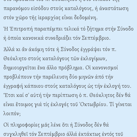
παρανόμου εἰσόδου στούς καταλόγους, ἡ ἀναστάτωση
στόν χῶρο τῆς ἱεραρχίας εἶναι δεδομένη.
Ἡ Ἐπιτροπή παραπέμπει τελικά τό ζήτημα στήν Σύνοδο
ἡ ὁποία κανονικά συνεδριάζει τόν Σεπτέμβριο.
Ἀλλά κι ἄν ἀκόμη τότε ἡ Σύνοδος ἐγγράψει τόν π.
Θεόκλητο στούς καταλόγους τῶν ἐκλογίμων,
δημιουργεῖται ἕνα ἄλλο πρόβλημα. Oἱ κανονισμοί
προβλέπουν τήν παρέλευση δύο μηνῶν ἀπό τήν
ἐγγραφή κάποιου στούς καταλόγους ὡς τήν ἐκλογή του.
Ἔτσι καί σ᾽ αὐτή τήν περίπτωση ὁ π. Θεόκλητος δέν θά
εἶναι ἕτοιμος γιά τίς ἐκλογές τοῦ ᾽Oκτωβρίου. Tί γίνεται
λοιπόν;
Oἱ πληροφορίες μᾶς λένε ὅτι ἡ Σύνοδος δέν θά
συγκληθεῖ τόν Σεπτέμβριο ἀλλά ἐκτάκτως ἐντός τοῦ