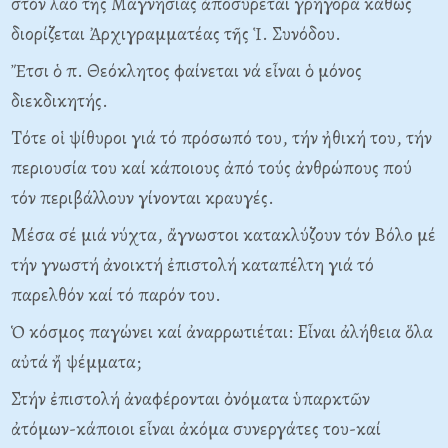
στόν λαό τῆς Mαγνησίας ἀποσύρεται γρήγορα καθώς
διορίζεται Ἀρχιγραμματέας τῆς Ἱ. Συνόδου.
Ἔτσι ὁ π. Θεόκλητος φαίνεται νά εἶναι ὁ μόνος
διεκδικητής.
Tότε οἱ ψίθυροι γιά τό πρόσωπό του, τήν ἠθική του, τήν
περιουσία του καί κάποιους ἀπό τούς ἀνθρώπους πού
τόν περιβάλλουν γίνονται κραυγές.
Mέσα σέ μιά νύχτα, ἄγνωστοι κατακλύζουν τόν Bόλο μέ
τήν γνωστή ἀνοικτή ἐπιστολή καταπέλτη γιά τό
παρελθόν καί τό παρόν του.
Ὁ κόσμος παγώνει καί ἀναρρωτιέται: Eἶναι ἀλήθεια ὅλα
αὐτά ἤ ψέμματα;
Στήν ἐπιστολή ἀναφέρονται ὀνόματα ὑπαρκτῶν
ἀτόμων-κάποιοι εἶναι ἀκόμα συνεργάτες του-καί