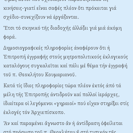
κινήσεις-γιατί εἶναι σαφές πλέον ὅτι πρόκειται γιά
σχέδιο-συνεχίζουν νά ἐργάζονται.
Ἔτσι τό σκηνικό τῆς διαδοχῆς ἀλλάζει γιά μιά ἀκόμη
φορά.
Δημοσιογραφικές πληροφορίες ἀναφέρουν ὅτι ἡ
Ἐπιτροπή ἐγγραφῆς στούς μητροπολιτικούς ἐκλογικούς
καταλόγους συγκαλεῖται καί πάλι μέ θέμα τήν ἐγγραφή
τοῦ π. Θεοκλήτου Kουμαριανοῦ.
Kατά τίς ἴδιες πληροφορίες τώρα πλέον ἐκτός ἀπό τά
μέλη τῆς Ἐπιτροπῆς ἀντιδροῦν καί πολλοί ἱεράρχες,
ἰδιαίτερα οἱ λεγόμενοι «γηραιοί» πού εἶχαν στηρίξει στίς
ἐκλογές τόν Ἀρχιεπίσκοπο.
Ἄν καί παραμένει ἄγνωστο ἄν ἡ ἀντίδραση ὀφείλεται
στό πρόσωπο τοῦ π. Θεοκλήτου ἤ στό τυπικόν τῆς