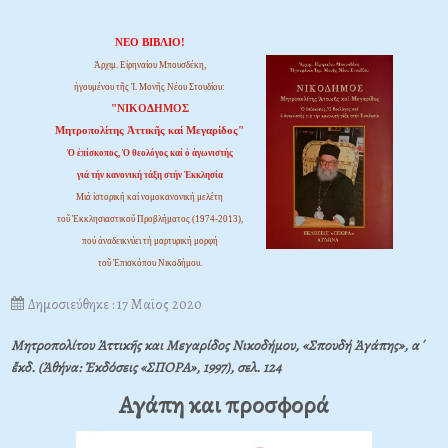
ΝΕΟ ΒΙΒΛΙΟ!
Ἀρχιμ. Εἰρηναίου Μπουσδέκη,
ἡγουμένου τῆς Ἱ. Μονῆς Νέου Στουδίου:
"ΝΙΚΟΔΗΜΟΣ
Μητροπολίτης Ἀττικῆς καί Μεγαρίδος"
Ὁ ἐπίσκοπος, Ὁ θεολόγος καί ὁ ἀγωνιστής
γιά τήν κανονική τάξη στήν Ἐκκλησία
Μιά ἱστορική καί νομοκανονική μελέτη
τοῦ Ἐκκλησιαστικοῦ Προβλήματος (1974-2013),
πού ἀναδεικνύει τή μαρτυρική μορφή
τοῦ Ἐπισκόπου Νικοδήμου.
Δημοσιεύθηκε : 17 Μαϊος 2020
Μητροπολίτου Ἀττικῆς και Μεγαρίδος Νικοδήμου, «Σπουδή Ἀγάπης», α΄
ἔκδ. (Ἀθήνα: Ἐκδόσεις «ΣΠΟΡΑ», 1997), σελ. 124
Αγάπη και προσφορά