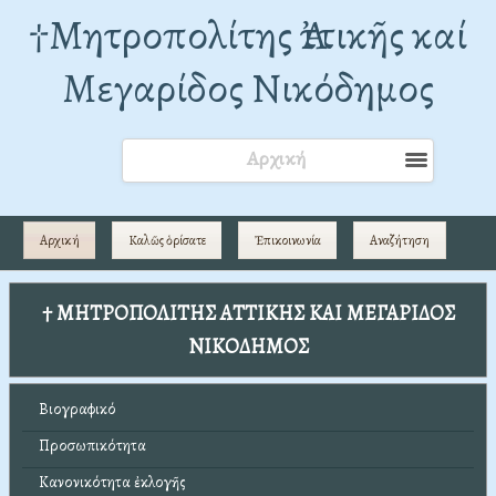
†Mητροπολίτης Ἀττικῆς καί
Μεγαρίδος Νικόδημος
Αρχική
Αρχική
Καλῶς ὁρίσατε
Ἐπικοινωνία
Αναζήτηση
† ΜΗΤΡΟΠΟΛΙΤΗΣ ΑΤΤΙΚΗΣ ΚΑΙ ΜΕΓΑΡΙΔΟΣ
ΝΙΚΟΔΗΜΟΣ
Βιογραφικό
Προσωπικότητα
Κανονικότητα ἐκλογῆς