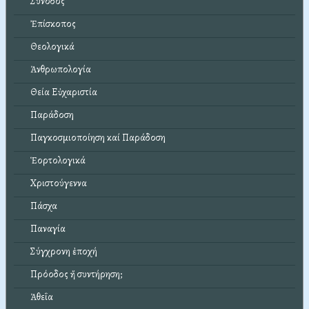
Σύνοδος
Ἐπίσκοπος
Θεολογικά
Ἀνθρωπολογία
Θεία Εὐχαριστία
Παράδοση
Παγκοσμιοποίηση καί Παράδοση
Ἑορτολογικά
Χριστούγεννα
Πάσχα
Παναγία
Σύγχρονη ἐποχή
Πρόοδος ἤ συντήρηση;
Ἀθεΐα