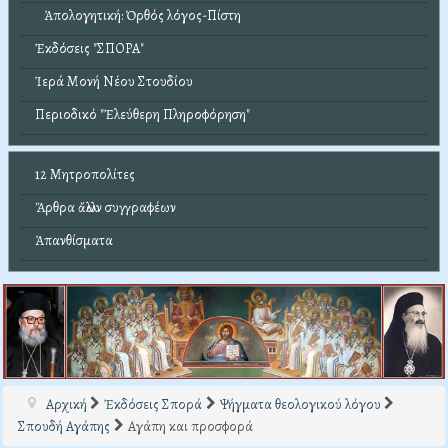
Ἀπολογητική: Ὀρθός λόγος-Πίστη
Ἐκδόσεις "ΣΠΟΡΑ"
Ἱερά Μονή Νέου Στουδίου
Περιοδικό "Ἐλεύθερη Πληροφόρηση"
12 Μητροπολίτες
Ἄρθρα ἄλλων συγγραφέων
Ἀπανθίσματα
Αρχική
Ἐκδόσεις Σπορά
Ψήγματα θεολογικού λόγου
Σπουδή Αγάπης
Αγάπη και προσφορά