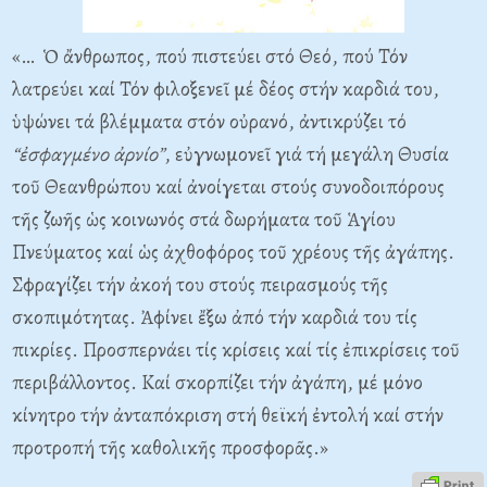
«… Ὁ ἄνθρωπος, πού πιστεύει στό Θεό, πού Τόν
λατρεύει καί Τόν φιλοξενεῖ μέ δέος στήν καρδιά του,
ὑψώνει τά βλέμματα στόν οὐρανό, ἀντικρύζει τό
“ἐσφαγμένο ἀρνίο”
, εὐγνωμονεῖ γιά τή μεγάλη Θυσία
τοῦ Θεανθρώπου καί ἀνοίγεται στούς συνοδοιπόρους
τῆς ζωῆς ὡς κοινωνός στά δωρήματα τοῦ Ἁγίου
Πνεύματος καί ὡς ἀχθοφόρος τοῦ χρέους τῆς ἀγάπης.
Σφραγίζει τήν ἀκοή του στούς πειρασμούς τῆς
σκοπιμότητας. Ἀφίνει ἔξω ἀπό τήν καρδιά του τίς
πικρίες. Προσπερνάει τίς κρίσεις καί τίς ἐπικρίσεις τοῦ
περιβάλλοντος. Καί σκορπίζει τήν ἀγάπη, μέ μόνο
κίνητρο τήν ἀνταπόκριση στή θεϊκή ἐντολή καί στήν
προτροπή τῆς καθολικῆς προσφορᾶς.»