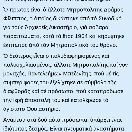
Ὁ πρῶτος εἶναι ὁ ἄλλοτε Μητροπολίτης Δράμας
Φίλιππος, ὁ ὁποῖος δικάστηκε ἀπό τό Συνοδικό
γιά τούς Ἀρχιερεῖς Δικαστήριο, γιά σοβαρά
παραπτώματα, κατά τό ἔτος 1964 καί κηρύχτηκε
ἔκπτωτος ἀπό τόν Μητροπολιτικό του θρόνο.
Ὁ δεύτερος εἶναι ὁ πολυδιαφημισμένος καί
πολυσχολιασμένος, ἄλλοτε Μητροπολίτης καί νῦν
μοναχός, Παντελεήμων Μπεζενίτης, πού μέ τίς
συμπεριφορές του ἐξελίχτηκε σέ σύμβολο τῆς
διαφθορᾶς καί σέ πρόσωπο, πού καταπρόδωσε
τήν ἱερή ἀποστολή του καί καταλέρωσε τό
ἁγιότατο Θυσιαστήριο.
Ἀνάμεσα στά δυό αὐτά πρόσωπα, ὑπάρχει ἕνας
ἰδιότυπος δεσμός. Εἶναι πνευματικά ἀναστήματα