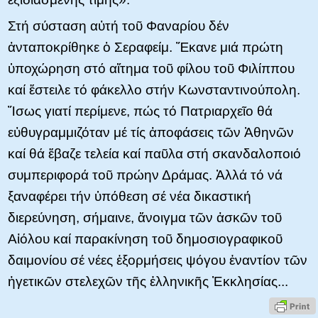
Στή σύσταση αὐτή τοῦ Φαναρίου δέν
ἀνταποκρίθηκε ὁ Σεραφείμ. Ἔκανε μιά πρώτη
ὑποχώρηση στό αἴτημα τοῦ φίλου τοῦ Φιλίππου
καί ἔστειλε τό φάκελλο στήν Κωνσταντινούπολη.
Ἴσως γιατί περίμενε, πώς τό Πατριαρχεῖο θά
εὐθυγραμμιζόταν μέ τίς ἀποφάσεις τῶν Ἀθηνῶν
καί θά ἔβαζε τελεία καί παῦλα στή σκανδαλοποιό
συμπεριφορά τοῦ πρώην Δράμας. Ἀλλά τό νά
ξαναφέρει τήν ὑπόθεση σέ νέα δικαστική
διερεύνηση, σήμαινε, ἄνοιγμα τῶν ἀσκῶν τοῦ
Αἰόλου καί παρακίνηση τοῦ δημοσιογραφικοῦ
δαιμονίου σέ νέες ἐξορμήσεις ψόγου ἐναντίον τῶν
ἡγετικῶν στελεχῶν τῆς ἑλληνικῆς Ἐκκλησίας...