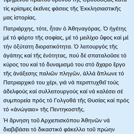
τίς κρίσιμες ἐκεῖνες φάσεις τῆς Ἐκκλησιαστικῆς
μας ἱστορίας.
Πατριάρχης, τότε, ἦταν ὁ Ἀθηναγόρας. Ὁ ἡγέτης
μέ τό φόρτο τῆς σοφίας, μέ τό μειλίχιο ὕφος καί μέ
τήν ὀξύτατη διορατικότητα. Ὁ λειτουργός τῆς
ἀγάπης καί τῆς ἐνότητας, πού δέ σπαταλοῦσε τό
κύρος του καί τό δυναμισμό του στό ἄχαρο ἔργο
τῆς ἀνάξεσης παλιῶν πληγῶν, ἀλλά ἅπλωνε τό
Πατριαρχικό του χέρι, γιά νά περιπτυχθεῖ τούς
ἀδελφούς καί συλλειτουργούς καί νά καλέσει σέ
συμπορεία πρός τό Γολγοθά τῆς Θυσίας καί πρός
τό «ἀνώγαιο» τῆς Πεντηκοστῆς.
Ἡ ἄρνηση τοῦ Αρχιεπισκόπου Ἀθηνῶν νά
διαβιβάσει τό δικαστικό φάκελλο τοῦ πρώην