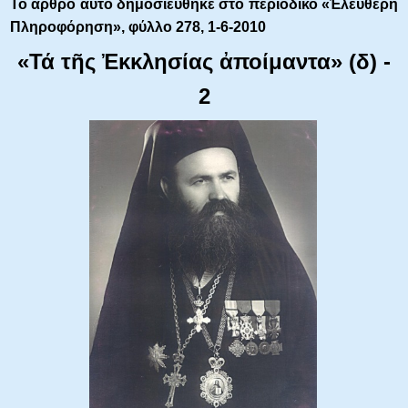
Τό ἄρθρο αὐτό δημοσιεύθηκε στό περιοδικό «Ἐλεύθερη
Πληροφόρηση»,
φύλλο 278, 1-6-2010
«Τά τῆς Ἐκκλησίας ἀποίμαντα» (δ) -
2