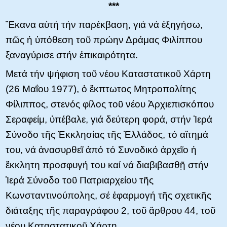
***
Ἔκανα αὐτή τήν παρέκβαση, γιά νά ἐξηγήσω,
πῶς ἡ ὑπόθεση τοῦ πρώην Δράμας Φιλίππου
ξαναγύρισε στήν ἐπικαιρότητα.
Μετά τήν ψήφιση τοῦ νέου Καταστατικοῦ Χάρτη
(26 Μαΐου 1977), ὁ ἔκπτωτος Μητροπολίτης
Φίλιππος, στενός φίλος τοῦ νέου Ἀρχιεπισκόπου
Σεραφείμ, ὑπέβαλε, γιά δεύτερη φορά, στήν Ἱερά
Σύνοδο τῆς Ἐκκλησίας τῆς Ἑλλάδος, τό αἴτημά
του, νά ἀνασυρθεῖ ἀπό τό Συνοδικό ἀρχεῖο ἡ
ἔκκλητη προσφυγή του καί νά διαβιβασθῇ στήν
Ἱερά Σύνοδο τοῦ Πατριαρχείου τῆς
Κωνσταντινούπολης, σέ ἐφαρμογή τῆς σχετικῆς
διάταξης τῆς παραγράφου 2, τοῦ ἄρθρου 44, τοῦ
νέου Καταστατικοῦ Χάρτη.