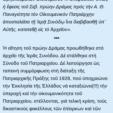
ἡ ἔφεσις τοῦ Σεβ. πρώην Δράμας πρός τήν Α. Θ.
Παναγιότητα τόν Οἰκουμενικόν Πατριάρχην
ἀποσταλεῖσα τῇ Ἱερᾷ Συνόδῳ ἵνα διαβιβασθῇ ὑπ᾿
Αὐτῆς,
κατατεθῇ εἰς τό Ἀρχεῖον
».
***
Ἡ αἴτηση τοῦ πρώην Δράμας προωθήθηκε στό
ἀρχεῖο τῆς Ἱερᾶς Συνόδου. Δέ στάλθηκε στή
Σύνοδο τοῦ Πατριαρχείου. Δέ λειτούργησε ὡς
ταπεινή συμμόρφωση στή διάταξη τῆς
Πατριαρχικῆς Πράξης τοῦ 1928, πού ὑποχρεώνει
τήν Ἐκκλησία τῆς Ἑλλάδος νά καταξιώνει(!!!) τήν
ὑπεροχή καί τήν οἰκουμενικότητα τοῦ
Πατριαρχείου, στέλλοντας, γιά τελική κρίση, τούς
δικαστικούς φακέλλους τῶν ἐπίορκων καί τῶν