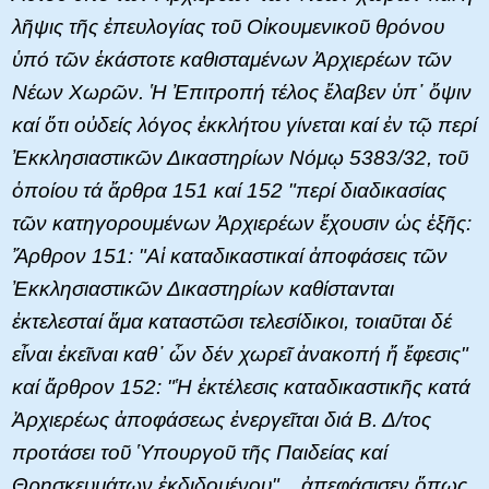
λῆψις τῆς ἐπευλογίας τοῦ Οἰκουμενικοῦ θρόνου
ὑπό τῶν ἑκάστοτε καθισταμένων Ἀρχιερέων τῶν
Νέων Χωρῶν. Ἡ Ἐπιτροπή τέλος ἔλαβεν ὑπ᾿ ὄψιν
καί ὅτι οὐδείς λόγος ἐκκλήτου γίνεται καί ἐν τῷ περί
Ἐκκλησιαστικῶν Δικαστηρίων Νόμῳ 5383/32, τοῦ
ὁποίου τά ἄρθρα 151 καί 152 "περί διαδικασίας
τῶν κατηγορουμένων Ἀρχιερέων ἔχουσιν ὡς ἑξῆς:
Ἄρθρον 151: "Αἱ καταδικαστικαί ἀποφάσεις τῶν
Ἐκκλησιαστικῶν Δικαστηρίων καθίστανται
ἐκτελεσταί ἅμα καταστῶσι τελεσίδικοι, τοιαῦται δέ
εἶναι ἐκεῖναι καθ᾿ ὧν δέν χωρεῖ ἀνακοπή ἤ ἔφεσις"
καί ἄρθρον 152: "Ἡ ἐκτέλεσις καταδικαστικῆς κατά
Ἀρχιερέως ἀποφάσεως ἐνεργεῖται διά Β. Δ/τος
προτάσει τοῦ Ὑπουργοῦ τῆς Παιδείας καί
Θρησκευμάτων ἐκδιδομένου"... ἀπεφάσισεν ὅπως