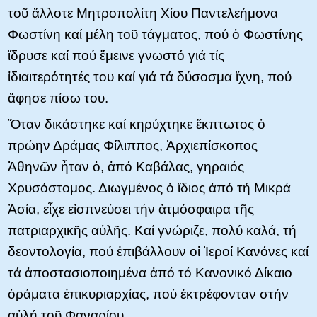
τοῦ ἄλλοτε Μητροπολίτη Χίου Παντελεήμονα
Φωστίνη καί μέλη τοῦ τάγματος, πού ὁ Φωστίνης
ἵδρυσε καί πού ἔμεινε γνωστό γιά τίς
ἰδιαιτερότητές του καί γιά τά δύσοσμα ἴχνη, πού
ἄφησε πίσω του.
Ὅταν δικάστηκε καί κηρύχτηκε ἔκπτωτος ὁ
πρώην Δράμας Φίλιππος, Ἀρχιεπίσκοπος
Ἀθηνῶν ἦταν ὁ, ἀπό Καβάλας, γηραιός
Χρυσόστομος. Διωγμένος ὁ ἴδιος ἀπό τή Μικρά
Ἀσία, εἶχε εἰσπνεύσει τήν ἀτμόσφαιρα τῆς
πατριαρχικῆς αὐλῆς. Καί γνώριζε, πολύ καλά, τή
δεοντολογία, πού ἐπιβάλλουν οἱ Ἱεροί Κανόνες καί
τά ἀποστασιοποιημένα ἀπό τό Κανονικό Δίκαιο
ὁράματα ἐπικυριαρχίας, πού ἐκτρέφονταν στήν
αὐλή τοῦ Φαναρίου.