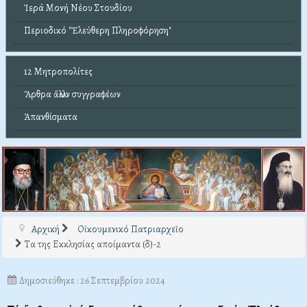
Ἱερά Μονή Νέου Στουδίου
Περιοδικό "Ἐλεύθερη Πληροφόρηση"
12 Μητροπολίτες
Ἄρθρα ἄλλων συγγραφέων
Ἀπανθίσματα
Αρχική
Οἰκουμενικό Πατριαρχεῖο
Τα της Εκκλησίας αποίμαντα (δ)-2
Δημοσιεύθηκε : 26 Σεπτεμβρίου 2024