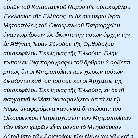
αὐτῶν τοῦ Καταστατικοῦ Νόμου τῆς αὐτοκεφάλου
Ἐκκλησίας τῆς Ἑλλάδος, αἱ δέ ἀνωτέρω Ἱεραί
Μητροπόλεις τοῦ Οἰκουμενικοῦ Πατριαρχείου
ἀναγνωρίζουσιν ὡς διοικητικήν αὐτῶν ἀρχήν τήν
ἐν Ἀθήναις Ἱεράν Σύνοδον τῆς Ὀρθοδόξου
αὐτοκεφάλου Ἐκκλησίας τῆς Ἑλλάδος. Πλήν
τούτου ἐν ἰδίᾳ παραγράφῳ τοῦ ἄρθρου 2 ὁρίζεται
ρητῶς ὅτι οἱ Μητροπολῖται τῶν χωρῶν τούτων
δικάζονται καθ᾿ ὅν τρόπον καί οἱ Ἀρχιερεῖς τῆς
αὐτοκεφάλου Ἐκκλησίας τῆς Ἑλλάδος, ἐν δέ τῇ
εἰσηγητικῇ ἐκθέσει διασαφηνίζεται ὅτι τά ἐν τῷ
Νόμῳ ἀναφερόμενα κανονικά δικαιώματα τοῦ
Οἰκουμενικοῦ Πατριάρχου ἐπί τῶν Μητροπολιτῶν
τῶν νέων χωρῶν εἶναι μόνον τό Μνημόσυνον
Αὐτοῦ ὑπό τῶν Ἀρχιερέων τῶν Νέων χωρῶν καί ἡ