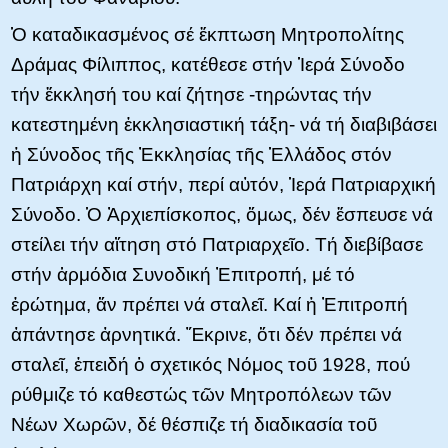
Ὁ καταδικασμένος σέ ἔκπτωση Μητροπολίτης
Δράμας Φίλιππος, κατέθεσε στήν Ἱερά Σύνοδο
τήν ἔκκλησή του καί ζήτησε -τηρώντας τήν
κατεστημένη ἐκκλησιαστική τάξη- νά τή διαβιβάσει
ἡ Σύνοδος τῆς Ἐκκλησίας τῆς Ἑλλάδος στόν
Πατριάρχη καί στήν, περί αὐτόν, Ἱερά Πατριαρχική
Σύνοδο. Ὁ Ἀρχιεπίσκοπος, ὅμως, δέν ἔσπευσε νά
στείλει τήν αἴτηση στό Πατριαρχεῖο. Τή διεβίβασε
στήν ἁρμόδια Συνοδική Ἐπιτροπή, μέ τό
ἐρώτημα, ἄν πρέπει νά σταλεῖ. Καί ἡ Ἐπιτροπή
ἀπάντησε ἀρνητικά. Ἔκρινε, ὅτι δέν πρέπει νά
σταλεῖ, ἐπειδή ὁ σχετικός Νόμος τοῦ 1928, πού
ρύθμιζε τό καθεστώς τῶν Μητροπόλεων τῶν
Νέων Χωρῶν, δέ θέσπιζε τή διαδικασία τοῦ