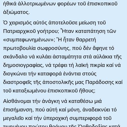
ἠθικά ἀλλοτριωμένων φορέων τοῦ ἐπισκοπικοῦ
ἀξιώματος.
Ὁ χειρισμός αὐτός ἀποτελοῦσε μείωση τοῦ
Πατριαρχικοῦ γοήτρου; Ἦταν καταπάτηση τῶν
«συμπεφωνημένων»; Ἤ ἦταν θαρρετή
πρωτοβουλία σωφροσύνης, πού δέν ἄφηνε τό
σκάνδαλο νά κυλάει ἀσταμάτητα στά αὐλάκια τῆς
δημοσιογραφίας, νά τρέφει τή λαϊκή πικρία καί νά
διογκώνει τήν καταφορά ἐνάντια στούς
διαστροφεῖς τῆς ἀποστολικῆς μας Παράδοσης καί
τοῦ καταξιωμένου ἐπισκοπικοῦ ἤθους;
Αἰσθάνομαι τήν ἀνάγκη νά καταθέσω μιά
ἐπισήμανση, πού αὐτή καί μόνη, ἀναδεικνύει τό
μεγαλεῖο καί τήν ὑπεροχική συμπεριφορά τοῦ
τιμημένου πρώτου θρόνου τῆς Ὀρθοδοξίας κατά