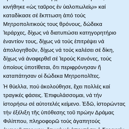
κινήθηκε «ὡς ταῦρος ἐν ὑαλοπωλείῳ» καί
καταδίκασε σέ ἔκπτωση ἀπό τούς
Μητροπολιτικούς τους θρόνους, δώδεκα
Ἱεράρχες, δίχως νά διατυπώσει κατηγορητήριο
ἐναντίον τους, δίχως νά τούς ἐπιτρέψει νά
ἀπολογηθοῦν, δίχως νά τούς καλέσει σέ δίκη,
δίχως νά ἀναφερθεῖ σέ Ἱερούς Κανόνες, τούς
ὁποίους ὑποτίθεται, ὅτι περιφρόνησαν ἤ
καταπάτησαν οἱ δώδεκα Μητροπολῖτες.
Ἡ θύελλα, πού ἀκολούθησε, ἔχει πολλές καί
τραγικές φάσεις. Ἐπιφυλάσσομαι, νά τήν
ἱστορήσω σέ αὐτοτελές κείμενο. Ἐδῶ, ἱστορώντας
τήν ἐξέλιξη τῆς ὑπόθεσης τοῦ πρώην Δράμας
Φιλίππου, πληροφορῶ τούς ἀγαπητούς