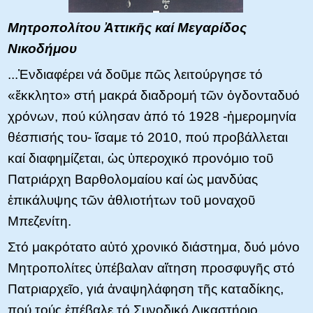
Μητροπολίτου Ἀττικῆς καί Μεγαρίδος
Νικοδήμου
...Ἐνδιαφέρει νά δοῦμε πῶς λειτούργησε τό
«ἔκκλητο» στή μακρά διαδρομή τῶν ὀγδονταδυό
χρόνων, πού κύλησαν ἀπό τό 1928 -ἡμερομηνία
θέσπισής του- ἴσαμε τό 2010, πού προβάλλεται
καί διαφημίζεται, ὡς ὑπεροχικό προνόμιο τοῦ
Πατριάρχη Βαρθολομαίου καί ὡς μανδύας
ἐπικάλυψης τῶν ἀθλιοτήτων τοῦ μοναχοῦ
Μπεζενίτη.
Στό μακρότατο αὐτό χρονικό διάστημα, δυό μόνο
Μητροπολίτες ὑπέβαλαν αἴτηση προσφυγῆς στό
Πατριαρχεῖο, γιά ἀναψηλάφηση τῆς καταδίκης,
πού τούς ἐπέβαλε τό Συνοδικό Δικαστήριο.