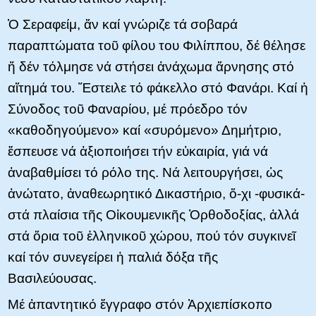
Ὁ Σεραφείμ, ἄν καί γνώριζε τά σοβαρά
παραπτώματα τοῦ φίλου του Φιλίππου, δέ θέλησε
ἤ δέν τόλμησε νά στήσει ἀνάχωμα ἄρνησης στό
αἴτημά του. Ἔστειλε τό φάκελλο στό Φανάρι. Καί ἡ
Σύνοδος τοῦ Φαναρίου, μέ πρόεδρο τόν
«καθοδηγούμενο» καί «συρόμενο» Δημήτριο,
ἔσπευσε νά ἀξιοποιήσει τήν εὐκαιρία, γιά νά
ἀναβαθμίσει τό ρόλο της. Νά λειτουργήσει, ὡς
ἀνώτατο, ἀναθεωρητικό Δικαστήριο, ὄ-χι -φυσικά-
στά πλαίσια τῆς Οἰκουμενικῆς Ὀρθοδοξίας, ἀλλά
στά ὅρια τοῦ ἑλληνικοῦ χώρου, πού τόν συγκινεῖ
καί τόν συνεγείρει ἡ παλιά δόξα τῆς
Βασιλεύουσας.
Μέ ἀπαντητικό ἔγγραφο στόν Ἀρχιεπίσκοπο