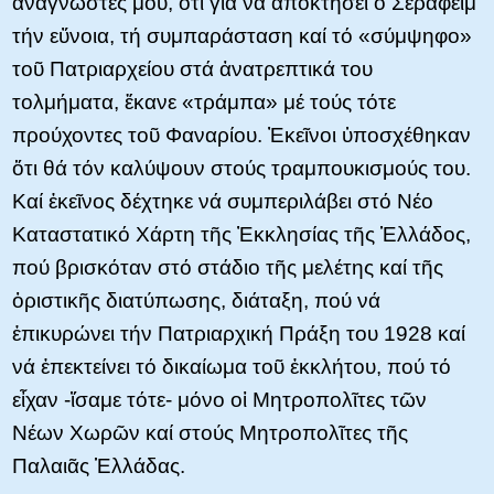
ἀναγνῶστες μου, ὅτι γιά νά ἀποκτήσει ὁ Σεραφείμ
τήν εὔνοια, τή συμπαράσταση καί τό «σύμψηφο»
τοῦ Πατριαρχείου στά ἀνατρεπτικά του
τολμήματα, ἔκανε «τράμπα» μέ τούς τότε
προύχοντες τοῦ Φαναρίου. Ἐκεῖνοι ὑποσχέθηκαν
ὅτι θά τόν καλύψουν στούς τραμπουκισμούς του.
Καί ἐκεῖνος δέχτηκε νά συμπεριλάβει στό Νέο
Καταστατικό Χάρτη τῆς Ἐκκλησίας τῆς Ἑλλάδος,
πού βρισκόταν στό στάδιο τῆς μελέτης καί τῆς
ὁριστικῆς διατύπωσης, διάταξη, πού νά
ἐπικυρώνει τήν Πατριαρχική Πράξη του 1928 καί
νά ἐπεκτείνει τό δικαίωμα τοῦ ἐκκλήτου, πού τό
εἶχαν -ἴσαμε τότε- μόνο οἱ Μητροπολῖτες τῶν
Νέων Χωρῶν καί στούς Μητροπολῖτες τῆς
Παλαιᾶς Ἑλλάδας.