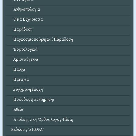
Ἀνθρωπολογία
Θεία Εὐχαριστία
Παράδοση
Παγκοσμιοποίηση καί Παράδοση
Ἑορτολογικά
Χριστούγεννα
Πάσχα
Παναγία
Σύγχρονη ἐποχή
Πρόοδος ἤ συντήρηση;
Ἀθεΐα
Ἀπολογητική: Ὀρθός λόγος-Πίστη
Ἐκδόσεις "ΣΠΟΡΑ"