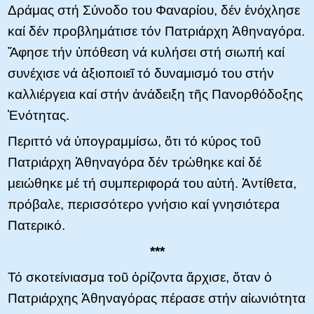
Δράμας στή Σύνοδο του Φαναρίου, δέν ἐνόχλησε
καί δέν προβλημάτισε τόν Πατριάρχη Ἀθηναγόρα.
Ἄφησε τήν ὑπόθεση νά κυλήσει στή σιωπή καί
συνέχισε νά ἀξιοποιεῖ τό δυναμισμό του στήν
καλλιέργεια καί στήν ἀνάδειξη τῆς Πανορθόδοξης
Ἑνότητας.
Περιττό νά ὑπογραμμίσω, ὅτι τό κύρος τοῦ
Πατριάρχη Ἀθηναγόρα δέν τρώθηκε καί δέ
μειώθηκε μέ τή συμπεριφορά του αὐτή. Ἀντίθετα,
πρόβαλε, περισσότερο γνήσιο καί γνησιότερα
Πατερικό.
***
Τό σκοτείνιασμα τοῦ ὁρίζοντα ἄρχισε, ὅταν ὁ
Πατριάρχης Ἀθηναγόρας πέρασε στήν αἰωνιότητα