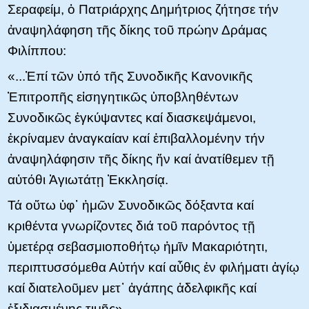
Σεραφείμ, ὁ Πατριάρχης Δημήτριος ζήτησε τήν
ἀναψηλάφηση τῆς δίκης τοῦ πρώην Δράμας
Φιλίππου:
«...Ἐπί τῶν ὑπό τῆς Συνοδικῆς Κανονικῆς
Ἐπιτροπῆς εἰσηγητικῶς ὑποβληθέντων
Συνοδικῶς ἐγκύψαντες καί διασκεψάμενοι,
ἐκρίναμεν ἀναγκαίαν καί ἐπιβαλλομένην τήν
ἀναψηλάφησιν τῆς δίκης ἥν καί ἀνατίθεμεν τῇ
αὐτόθι Ἁγιωτάτῃ Ἐκκλησίᾳ.
Τά οὕτω ὑφ᾿ ἡμῶν Συνοδικῶς δόξαντα καί
κριθέντα γνωρίζοντες διά τοῦ παρόντος τῇ
ὑμετέρᾳ σεβασμιοποθήτῳ ἡμῖν Μακαριότητι,
περιπτυσσόμεθα Αὐτήν καί αὖθις ἐν φιλήματι ἁγίῳ
καί διατελοῦμεν μετ᾿ ἀγάπης ἀδελφικῆς καί
ἐξιδιασμένης τιμῆς».