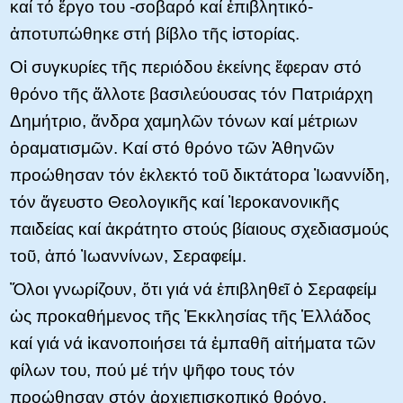
καί τό ἔργο του -σοβαρό καί ἐπιβλητικό-
ἀποτυπώθηκε στή βίβλο τῆς ἰστορίας.
Οἱ συγκυρίες τῆς περιόδου ἐκείνης ἔφεραν στό
θρόνο τῆς ἄλλοτε βασιλεύουσας τόν Πατριάρχη
Δημήτριο, ἄνδρα χαμηλῶν τόνων καί μέτριων
ὁραματισμῶν. Καί στό θρόνο τῶν Ἀθηνῶν
προώθησαν τόν ἐκλεκτό τοῦ δικτάτορα Ἰωαννίδη,
τόν ἄγευστο Θεολογικῆς καί Ἱεροκανονικῆς
παιδείας καί ἀκράτητο στούς βίαιους σχεδιασμούς
τοῦ, ἀπό Ἰωαννίνων, Σεραφείμ.
Ὅλοι γνωρίζουν, ὅτι γιά νά ἐπιβληθεῖ ὁ Σεραφείμ
ὡς προκαθήμενος τῆς Ἐκκλησίας τῆς Ἑλλάδος
καί γιά νά ἱκανοποιήσει τά ἐμπαθῆ αἰτήματα τῶν
φίλων του, πού μέ τήν ψῆφο τους τόν
προώθησαν στόν ἀρχιεπισκοπικό θρόνο,