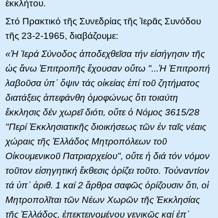
ἐκκλήτου.
Στό Πρακτικό τῆς Συνεδρίας τῆς Ἱερᾶς Συνόδου
τῆς 23-2-1965, διαβάζουμε:
«Ἡ Ἱερά Σύνοδος ἀποδεχθεῖσα τήν εἰσήγησιν τῆς
ὡς ἄνω Ἐπιτροπῆς ἔχουσαν οὕτω "...Ἡ Ἐπιτροπή
λαβοῦσα ὑπ᾿ ὄψιν τάς οἰκείας ἐπί τοῦ ζητήματος
διατάξεις ἀπεφάνθη ὁμοφώνως ὅτι τοιαύτη
ἔκκλησις δέν χωρεῖ διότι, οὔτε ὀ Νόμος 3615/28
"Περί Ἐκκλησιατικῆς διοικήσεως τῶν ἐν ταῖς νέαις
χώραις τῆς Ἑλλάδος Μητροπόλεων τοῦ
Οἰκουμενικοῦ Πατριαρχείου", οὔτε ἡ διά τόν νόμον
τοῦτον εἰσηγητική ἔκθεσις ὁρίζει τοῦτο. Τοὐναντίον
τά ὑπ᾿ ἀριθ. 1 καί 2 ἄρθρα σαφῶς ὁρίζουσιν ὅτι, οἱ
Μητροπολῖται τῶν Νέων Χωρῶν τῆς Ἐκκλησίας
τῆς Ἑλλάδος, ἐπεκτεινομένου γενικῶς καί ἐπ᾿