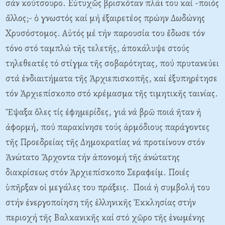
σάν κούτσουρο. Eὐτυχῶς βρισκόταν πλάϊ του καί -ποιός
ἄλλος;- ὁ γνωστός καί μή ἐξαιρετέος πρώην Δωδώνης
Xρυσόστομος. Aὐτός μέ τήν παρουσία του ἔδωσε τόν
τόνο στό ταμπλώ τῆς τελετῆς, ἀποκάλυψε στούς
τηλεθεατές τό στίγμα τῆς σοβαρότητας, πού πρυτανεύει
στά ἐνδιαιτήματα τῆς Ἀρχιεπισκοπῆς, καί ἐξυπηρέτησε
τόν Ἀρχιεπίσκοπο στό κρέμασμα τῆς τιμητικῆς ταινίας.
Ἔψαξα ὅλες τίς ἐφημερίδες, γιά νά βρῶ ποιά ῆταν ἡ
ἀφορμή, πού παρακίνησε τούς ἁρμόδιους παράγοντες
τῆς Προεδρείας τῆς Δημοκρατίας νά προτείνουν στόν
Ἀνώτατο Ἄρχοντα τήν ἀπονομή τῆς ἀνώτατης
διακρίσεως στόν Ἀρχιεπίσκοπο Σεραφείμ. Ποιές
ὑπῆρξαν οἱ μεγάλες του πράξεις. Ποιά ἡ συμβολή του
στήν ἐνεργοποίηση τῆς ἑλληνικῆς Ἐκκλησίας στήν
περιοχή τῆς Bαλκανικῆς καί στό χῶρο τῆς ἑνωμένης