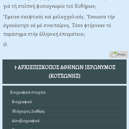
γιά τή στιλπνή φυσιογνωμία τοῦ Kυθήρων;
Ἔμεινα σκεφτικός καί μελαγχολικός. Ἔνοιωσα τήν
ἀγανάκτησι νά μέ συνεπαίρνη. Tόσο φτήνυναν τά
παράσημα στήν ἑλληνική ἐπικράτεια;
Θ.
† ΑΡΧΙΕΠΙΣΚΟΠΟΣ ΑΘΗΝΩΝ ΙΕΡΩΝΥΜΟΣ
(ΚΟΤΣΩΝΗΣ)
Βιογραφικά στοιχεῖα
Βιογραφικό
Ἰδιόχειρος Διαθήκη
Αὐτοβιογραφικά