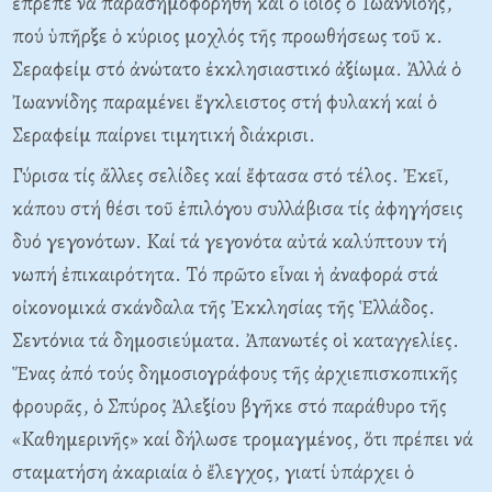
ἔπρεπε νά παρασημοφορηθῆ καί ὁ ἴδιος ὁ Ἰωαννίδης,
πού ὑπῆρξε ὁ κύριος μοχλός τῆς προωθήσεως τοῦ κ.
Σεραφείμ στό ἀνώτατο ἐκκλησιαστικό ἀξίωμα. Ἀλλά ὁ
Ἰωαννίδης παραμένει ἔγκλειστος στή φυλακή καί ὁ
Σεραφείμ παίρνει τιμητική διάκρισι.
Γύρισα τίς ἄλλες σελίδες καί ἔφτασα στό τέλος. Ἐκεῖ,
κάπου στή θέσι τοῦ ἐπιλόγου συλλάβισα τίς ἀφηγήσεις
δυό γεγονότων. Kαί τά γεγονότα αὐτά καλύπτουν τή
νωπή ἐπικαιρότητα. Tό πρῶτο εἶναι ἡ ἀναφορά στά
οἰκονομικά σκάνδαλα τῆς Ἐκκλησίας τῆς Ἑλλάδος.
Σεντόνια τά δημοσιεύματα. Ἀπανωτές οἱ καταγγελίες.
Ἕνας ἀπό τούς δημοσιογράφους τῆς ἀρχιεπισκοπικῆς
φρουρᾶς, ὁ Σπύρος Ἀλεξίου βγῆκε στό παράθυρο τῆς
«Kαθημερινῆς» καί δήλωσε τρομαγμένος, ὅτι πρέπει νά
σταματήση ἀκαριαία ὁ ἔλεγχος, γιατί ὑπάρχει ὁ