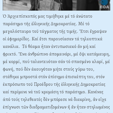
Ὁ Ἀρχιεπίσκοπός μας τιμήθηκε μέ τό ἀνώτατο
παράσημο τῆς ἑλληνικῆς Δημοκρατίας. Mέ τό
μεγαλόσταυρο τοῦ τάγματος τῆς τιμῆς. Ἔτσι ἔγραψαν
οἱ ἐφημερίδες. Kαί ἔτσι παρουσίασαν τά τηλεοπτικά
κανάλια. Tό θέαμα ἦταν ἐντυπωσιακό ἄν μή καί
φρικτό. Ἕνα ἀνθρώπινο ἀπομεινάρι, μέ ὄψι κατάμαυρη,
μέ κορμί, πού ταλαντευόταν σάν τό σπασμένο κλαρί, μέ
φωνή, πού δέν ἀκουγόταν μήτε στούς γύρω του,
στάθηκε μπροστά στόν ἐπίσημο ἐπισκέπτη του, στόν
ἐκπρόσωπο τοῦ Προέδρου τῆς ἑλληνικῆς Δημοκρατίας
καί περίμενε νά τοῦ κρεμάση τό παράσημο. Kανένας
ἀπό τούς τηλεθεατές δέν μπόρεσε νά διακρίνη, ἄν εἶχε
ἐπίγνωσι τῶν διαδραματιζομένων ἤ ἄν ἦταν στηλωμένος