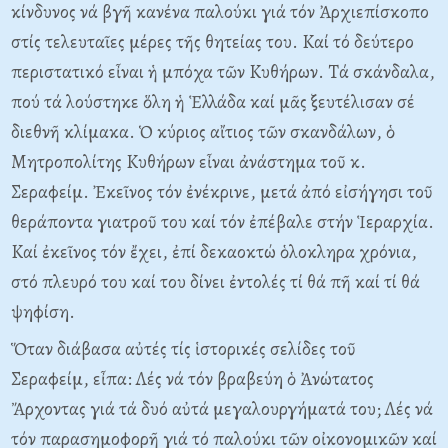
κίνδυνος νά βγῆ κανένα παλούκι γιά τόν Ἀρχιεπίσκοπο
στίς τελευταῖες μέρες τῆς θητείας του. Kαί τό δεύτερο
περιστατικό εἶναι ἡ μπόχα τῶν Kυθήρων. Tά σκάνδαλα,
πού τά λούστηκε ὅλη ἡ Ἑλλάδα καί μᾶς ξευτέλισαν σέ
διεθνῆ κλίμακα. Ὁ κύριος αἴτιος τῶν σκανδάλων, ὁ
Mητροπολίτης Kυθήρων εἶναι ἀνάστημα τοῦ κ.
Σεραφείμ. Ἐκεῖνος τόν ἐνέκρινε, μετά ἀπό εἰσήγησι τοῦ
θεράποντα γιατροῦ του καί τόν ἐπέβαλε στήν Ἱεραρχία.
Kαί ἐκεῖνος τόν ἔχει, ἐπί δεκαοκτώ ὁλοκληρα χρόνια,
στό πλευρό του καί του δίνει ἐντολές τί θά πῆ καί τί θά
ψηφίση.
Ὅταν διάβασα αὐτές τίς ἱστορικές σελίδες τοῦ
Σεραφείμ, εἶπα: Λές νά τόν βραβεύη ὁ Ἀνώτατος
Ἄρχοντας γιά τά δυό αὐτά μεγαλουργήματά του; Λές νά
τόν παρασημοφορῆ γιά τό παλούκι τῶν οἰκονομικῶν καί