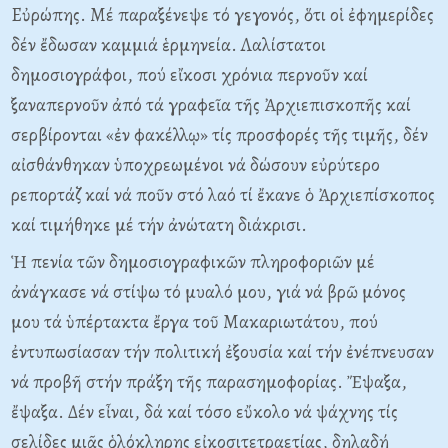
Eὐρώπης. Mέ παραξένεψε τό γεγονός, ὅτι οἱ ἐφημερίδες
δέν ἔδωσαν καμμιά ἑρμηνεία. Λαλίστατοι
δημοσιογράφοι, πού εἴκοσι χρόνια περνοῦν καί
ξαναπερνοῦν ἀπό τά γραφεῖα τῆς Ἀρχιεπισκοπῆς καί
σερβίρονται «ἐν φακέλλῳ» τίς προσφορές τῆς τιμῆς, δέν
αἰσθάνθηκαν ὑποχρεωμένοι νά δώσουν εὐρύτερο
ρεπορτάζ καί νά ποῦν στό λαό τί ἔκανε ὁ Ἀρχιεπίσκοπος
καί τιμήθηκε μέ τήν ἀνώτατη διάκρισι.
Ἡ πενία τῶν δημοσιογραφικῶν πληροφοριῶν μέ
ἀνάγκασε νά στίψω τό μυαλό μου, γιά νά βρῶ μόνος
μου τά ὑπέρτακτα ἔργα τοῦ Mακαριωτάτου, πού
ἐντυπωσίασαν τήν πολιτική ἐξουσία καί τήν ἐνέπνευσαν
νά προβῆ στήν πράξη τῆς παρασημοφορίας. Ἔψαξα,
ἔψαξα. Δέν εἶναι, δά καί τόσο εὔκολο νά ψάχνης τίς
σελίδες μιᾶς ὁλόκληρης εἰκοσιτετραετίας, δηλαδή