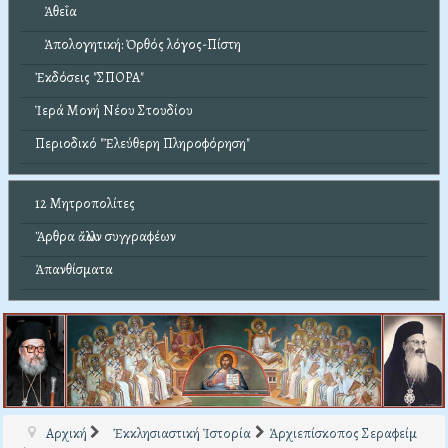
Ἀθεΐα
Ἀπολογητική: Ὀρθός λόγος-Πίστη
Ἐκδόσεις "ΣΠΟΡΑ"
Ἱερά Μονή Νέου Στουδίου
Περιοδικό "Ἐλεύθερη Πληροφόρηση"
12 Μητροπολίτες
Ἄρθρα ἄλλων συγγραφέων
Ἀπανθίσματα
Αρχική
Ἐκκλησιαστική Ἱστορία
Ἀρχιεπίσκοπος Σεραφείμ