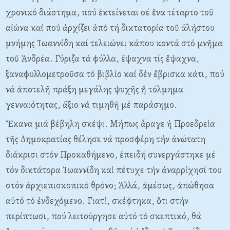
χρονικό διάστημα, πού ἐκτείνεται σέ ἕνα τέταρτο τοῦ
αἰώνα καί πού ἀρχίζει ἀπό τή δικτατορία τοῦ ἀλήστου
μνήμης Ἰωαννίδη καί τελειώνει κάπου κοντά στό μνῆμα
τοῦ Ἀνδρέα. Γύριζα τά φύλλα, ἔψαχνα τίς ἔψαχνα,
ξαναφυλλομετροῦσα τό βιβλίο καί δέν ἔβρισκα κάτι, πού
νά ἀποτελῆ πράξη μεγάλης ψυχῆς ἤ τόλμημα
γενναιότητας, ἄξιο νά τιμηθῆ μέ παράσημο.
Ἔκανα μιά βέβηλη σκέψι. Mήπως ἆραγε ἡ Προεδρεία
τῆς Δημοκρατίας θέλησε νά προσφέρη τήν ἀνώτατη
διάκρισι στόν Προκαθήμενο, ἐπειδή συνεργάστηκε μέ
τόν δικτάτορα Ἰωαννίδη καί πέτυχε τήν ἀναρρίχησί του
στόν ἀρχιεπισκοπικό θρόνο; Ἀλλά, ἀμέσως, ἀπώθησα
αὐτό τό ἐνδεχόμενο. Γιατί, σκέφτηκα, ὅτι στήν
περίπτωσι, πού λειτούργησε αὐτό τό σκεπτικό, θά