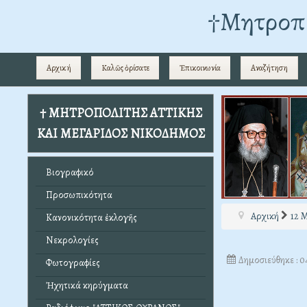
†Mητροπο
Αρχική
Καλῶς ὁρίσατε
Ἐπικοινωνία
Αναζήτηση
† ΜΗΤΡΟΠΟΛΙΤΗΣ ΑΤΤΙΚΗΣ
ΚΑΙ ΜΕΓΑΡΙΔΟΣ ΝΙΚΟΔΗΜΟΣ
Βιογραφικό
Προσωπικότητα
Αρχική
12 
Κανονικότητα ἐκλογῆς
Νεκρολογίες
Δημοσιεύθηκε : 0
Φωτογραφίες
Ἠχητικά κηρύγματα