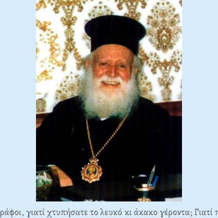
ράφοι, γιατί χτυπήσατε το λευκό κι άκακο γέροντα; Γιατί