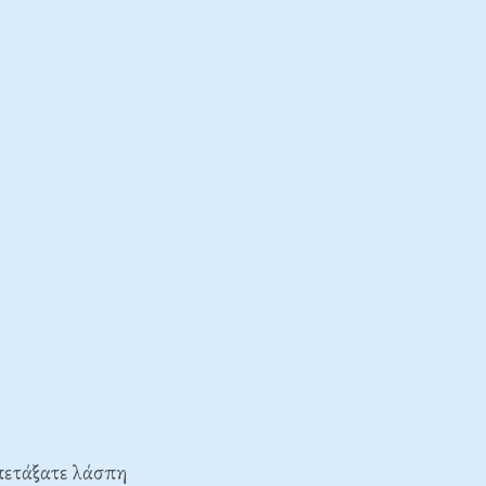
 πετάξατε λάσπη