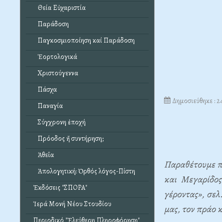
Θεία Εὐχαριστία
Παράδοση
Παγκοσμιοποίηση καί Παράδοση
Ἑορτολογικά
Χριστούγεννα
Πάσχα
Δημοσιεύθηκε : 2
Παναγία
Σύγχρονη ἐποχή
Πρόοδος ἤ συντήρηση;
Ἀθεΐα
Παραθέτουμε π
Ἀπολογητική: Ὀρθός λόγος-Πίστη
και Μεγαρίδος
Ἐκδόσεις "ΣΠΟΡΑ"
γέροντας», σελ
Ἱερά Μονή Νέου Στουδίου
μας, τον πράο 
Περιοδικό "Ἐλεύθερη Πληροφόρηση"