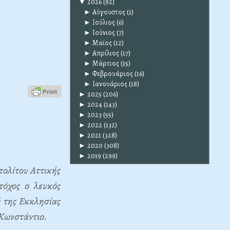
▼
2026
(92)
►
Αύγουστος
(1)
►
Ιούλιος
(6)
►
Ιούνιος
(7)
►
Μαϊος
(12)
►
Απρίλιος
(17)
►
Μάρτιος
(15)
►
Φεβρουάριος
(16)
►
Ιανουάριος
(18)
►
2025
(206)
►
2024
(143)
►
2023
(55)
►
2022
(132)
►
2021
(328)
►
2020
(308)
►
2019
(299)
ολίτου Αττικής
τόχος ο λευκός
ή της Εκκλησίας
Κωνστάντιο.