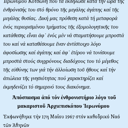
Ἱερωνύμου Κοτσώνη πού τά ἐκδήλωσε κατά τήν ὥρα τῆς
ἐνθρόνισής του στό θρόνο τῆς μεγάλης ἀγάπης καί τῆς
μεγάλης θυσίας. Δική μας πρόθεση κατά τή μεταφορά
ἑνός περιορισμένου τμήματος τῆς ἐξομολογητικῆς του
κατάθεσης εἶναι ἀφ᾿ ἑνός μέν νά σταματήσουμε μπροστά
του καί νά καταθέσουμε ἕναν ἀντίστοιχο λόγο
ἀφοσίωσης καί ἀγάπης καί ἀφ᾿ ἑτέρου νά τονίσουμε
μπροστά στούς συγχρόνους διαδόχους του τό μέγεθος
τῆς εὐθύνης των γιά τήν ἀλλοίωση τοῦ ἤθους καί τήν
ἀπώλεια τῆς γνησιότητας πού χαρακτηρίζει καί
ἐκμηδενίζει τό σημερινό τους διακόνημα
.
Ἀπόσπασμα ἀπό τόν ἐνθρονιστήριο λόγο τοῦ
μακαριστοῦ Ἀρχιεπισκόπου Ἱερωνύμου
Ἐκφωνήθηκε τήν 17η Μαΐου 1967 στόν καθεδρικό Ναό
τῶν Ἀθηνῶν