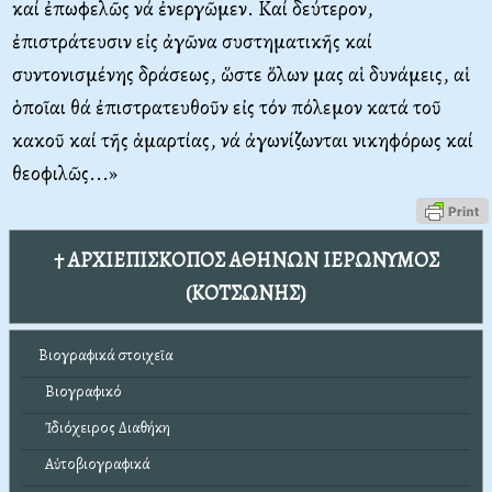
καί ἐπωφελῶς νά ἐνεργῶμεν. Καί δεύτερον,
ἐπιστράτευσιν εἰς ἀγῶνα συστηματικῆς καί
συντονισμένης δράσεως, ὥστε ὅλων μας αἱ δυνάμεις, αἱ
ὁποῖαι θά ἐπιστρατευθοῦν εἰς τόν πόλεμον κατά τοῦ
κακοῦ καί τῆς ἁμαρτίας, νά ἀγωνίζωνται νικηφόρως καί
θεοφιλῶς...»
† ΑΡΧΙΕΠΙΣΚΟΠΟΣ ΑΘΗΝΩΝ ΙΕΡΩΝΥΜΟΣ
(ΚΟΤΣΩΝΗΣ)
Βιογραφικά στοιχεῖα
Βιογραφικό
Ἰδιόχειρος Διαθήκη
Αὐτοβιογραφικά