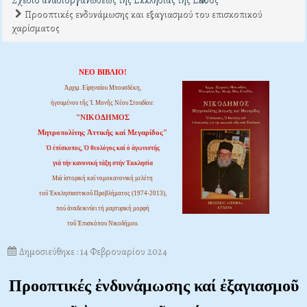
Σχέδιο αναδιοργανώσεως της Εκκλησίας της Ελλάδος
Προοπτικές ενδυνάμωσης και εξαγιασμού του επισκοπικού
χαρίσματος
ΝΕΟ ΒΙΒΛΙΟ!
Ἀρχιμ. Εἰρηναίου Μπουσδέκη,
ἡγουμένου τῆς Ἱ. Μονῆς Νέου Στουδίου:
"ΝΙΚΟΔΗΜΟΣ
Μητροπολίτης Ἀττικῆς καί Μεγαρίδος"
Ὁ ἐπίσκοπος, Ὁ θεολόγος καί ὁ ἀγωνιστής
γιά τήν κανονική τάξη στήν Ἐκκλησία
Μιά ἱστορική καί νομοκανονική μελέτη
τοῦ Ἐκκλησιαστικοῦ Προβλήματος (1974-2013),
πού ἀναδεικνύει τή μαρτυρική μορφή
τοῦ Ἐπισκόπου Νικοδήμου.
Δημοσιεύθηκε : 14 Φεβρουαρίου 2024
Προοπτικές ἐνδυνάμωσης καί ἐξαγιασμοῦ