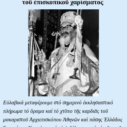
τοῦ ἐπισκοπικοῦ χαρίσματος
Εὐλαβικά μεταφέρουμε στό σημερινό ἐκκλησιαστικό
πλήρωμα τό ὅραμα καί τό χτῦπο τῆς καρδιᾶς τοῦ
μακαριστοῦ Ἀρχιεπισκόπου Ἀθηνῶν καί πάσης Ἑλλάδος