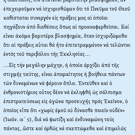
ἐπεχειροῦμεν νά ἰσχυρισθῶμεν ὅτι τό Πνεῦμα τοῦ Θεοῦ
καθίσταται συνεργόν εἰς πράξεις μας αἱ ὁποῖαι
πηγάζουν ἀπό διαθέσεις ὅπως αἱ προαναφερθεῖσαι. Καί
εἶναι ἀκόμα βαρυτέρα βλασφημία, ὅταν ἰσχυριζώμεθα
ὅτι αἱ πράξεις αὗται θά ἦτο ἐπιτετραμμένον νά τελῶνται
ἐντός τοῦ περιβόλου τῆς Ἐκκλησίας...
...Εἰς τήν μεγάλην μάχην, ἡ ὁποία ἀρχίζει ἀπό τῆς
στιγμῆς ταύτης, εἶναι ἀπαραίτητος ἡ βοήθεια πάντων
τῶν δυναμένων νά φέρουν ὅπλα. Ἐντεῦθεν καί ὁ
ἐνθρονιστήριος οὗτος δέον νά ἐκληφθῆ ὡς σάλπισμα
ἐπιστρατεύσεως εἰς ἀγῶνα προσευχῆς πρός Ἐκεῖνον, ὁ
ὁποῖος εἶπε ὅτι «χωρίς ἐμοῦ οὐ δύνασθε ποιεῖν οὐδέν»
(Ἰωάν. ιε΄ 5), διά νά φωτίζη καί ἐνδυναμώνη τούς
πάντας, ὥστε καί ὀρθῶς νά σκεπτώμεθα καί ἐπιμελῶς