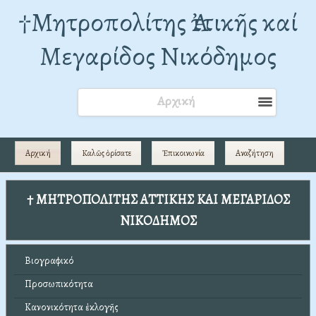
†Mητροπολίτης Ἀττικῆς καί
Μεγαρίδος Νικόδημος
Αρχική
Αρχική
Καλῶς ὁρίσατε
Ἐπικοινωνία
Αναζήτηση
† ΜΗΤΡΟΠΟΛΙΤΗΣ ΑΤΤΙΚΗΣ ΚΑΙ ΜΕΓΑΡΙΔΟΣ
ΝΙΚΟΔΗΜΟΣ
Βιογραφικό
Προσωπικότητα
Κανονικότητα ἐκλογῆς