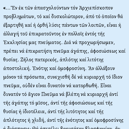
«
...Ἕν ἐκ τῶν ἀπασχολούντων τόν Ἀρχιεπίσκοπον
προβλημάτων, τό καί δυσκολώτερον, ἀπό τό ὁποῖον θά
ἐξαρτηθῆ καί ἡ ὀρθή λύσις πάντων τῶν λοιπῶν, εἶναι ἡ
ἀλλαγή τοῦ ἐπικρατοῦντος ἐν πολλοῖς ἐντός τῆς
Ἐκκλησίας μας πνεύματος. Διά νά προχωρήσωμεν,
πρέπει νά ἐπικρατήση πνεῦμα ἀγάπης, ἀφοσιώσεως καί
θυσίας. Ζῆλος πατερικός, ἁπλότης καί λιτότης
ἀποστολική. Ἑνότης καί ὁμοφροσύνη. Ἄν ἀλλάξουν
μόνον τά πρόσωπα, συνεχισθῆ δέ νά κυριαρχῆ τό ἴδιον
πνεῦμα, οὐδέν εἶναι δυνατόν νά κατορθωθῆ. Εἶναι
δυνατόν τό ἅγιον Πνεῦμα νά βλέπη νά κυριαρχῆ ἀντί
τῆς ἀγάπης τό μῖσος, ἀντί τῆς ἀφοσιώσεως καί τῆς
θυσίας ἡ ἰδιοτέλεια, ἀντί τῆς λιτότητος καί τῆς
ἁπλότητος ἡ χλιδή, ἀντί τῆς ἑνότητος καί ὁμοφροσύνης
ἡ διάσπασις; Θά ἀπετέλει βαρυτάτην βλασφημίαν, ἄν