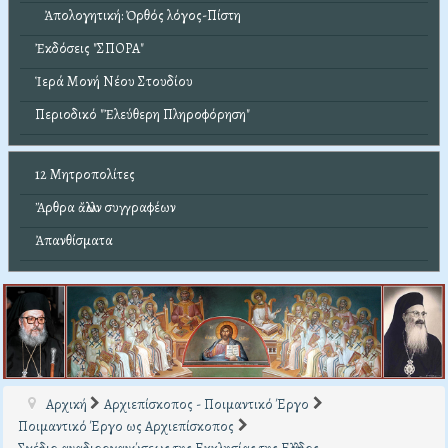
Ἀπολογητική: Ὀρθός λόγος-Πίστη
Ἐκδόσεις "ΣΠΟΡΑ"
Ἱερά Μονή Νέου Στουδίου
Περιοδικό "Ἐλεύθερη Πληροφόρηση"
12 Μητροπολίτες
Ἄρθρα ἄλλων συγγραφέων
Ἀπανθίσματα
Αρχική
Αρχιεπίσκοπος - Ποιμαντικό Έργο
Ποιμαντικό Έργο ως Αρχιεπίσκοπος