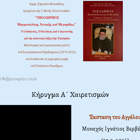
Ἀρχιμ. Εἰρηναίου Μπουσδέκη,
ἡγουμένου τῆς Ἱ. Μονῆς Νέου Στουδίου:
"ΝΙΚΟΔΗΜΟΣ
Μητροπολίτης Ἀττικῆς καί Μεγαρίδος"
Ὁ ἐπίσκοπος, Ὁ θεολόγος καί ὁ ἀγωνιστής
γιά τήν κανονική τάξη στήν Ἐκκλησία
Μιά ἱστορική καί νομοκανονική μελέτη
τοῦ Ἐκκλησιαστικοῦ Προβλήματος (1974-2013),
πού ἀναδεικνύει τή μαρτυρική μορφή
τοῦ Ἐπισκόπου Νικοδήμου.
28 Φεβρουαρίου 2026
Κήρυγμα Α΄ Χαιρετισμών
Έκσταση του Αγγέλο
Μοναχός Ιγνάτιος Βερβ