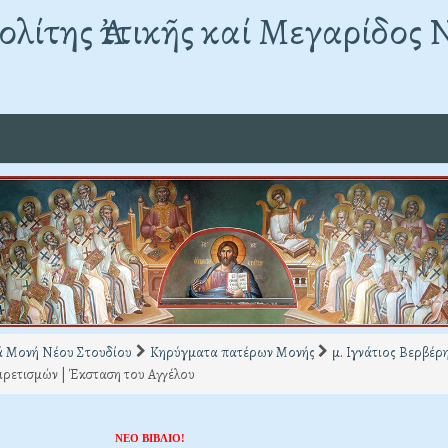
λίτης Ἀττικῆς καί Μεγαρίδος 
ά Μονή Νέου Στουδίου
Κηρύγματα πατέρων Μονής
μ. Ιγνάτιος Βερβέρ
ρετισμών | Έκσταση του Αγγέλου
ΝΕΟ ΒΙΒΛΙΟ!