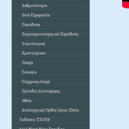
Ἀνθρωπολογία
Θεία Εὐχαριστία
Παράδοση
Παγκοσμιοποίηση καί Παράδοση
Ἑορτολογικά
Χριστούγεννα
Πάσχα
Παναγία
Σύγχρονη ἐποχή
Πρόοδος ἤ συντήρηση;
Ἀθεΐα
Ἀπολογητική: Ὀρθός λόγος-Πίστη
Ἐκδόσεις "ΣΠΟΡΑ"