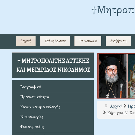
†Mητροπο
Αρχική
Καλῶς ὁρίσατε
Ἐπικοινωνία
Αναζήτηση
† ΜΗΤΡΟΠΟΛΙΤΗΣ ΑΤΤΙΚΗΣ
ΚΑΙ ΜΕΓΑΡΙΔΟΣ ΝΙΚΟΔΗΜΟΣ
Βιογραφικό
Προσωπικότητα
Αρχική
Ιερ
Κανονικότητα ἐκλογῆς
Κήρυγμα Α΄ Χαι
Νεκρολογίες
Φωτογραφίες