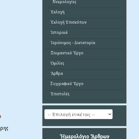
Νεκρολογίες
Ἐκλογή
Ἐκλογή Ἐπισκόπων
Ἱστορικά
Ἱερώνυμος - Δικτατορία
Ποιμαντικό Ἔργο
Ὁμιλίες
Ἄρθρα
Συγγραφικό Ἔργο
Ἐπιστολές
υ
έρης
Ἡμερολόγιο Ἄρθρων