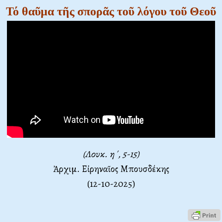
Τό θαῦμα τῆς σπορᾶς τοῦ λόγου τοῦ Θεοῦ
(Λουκ. η΄, 5-15)
Ἀρχιμ. Εἰρηναῖος Μπουσδέκης
(12-10-2025)