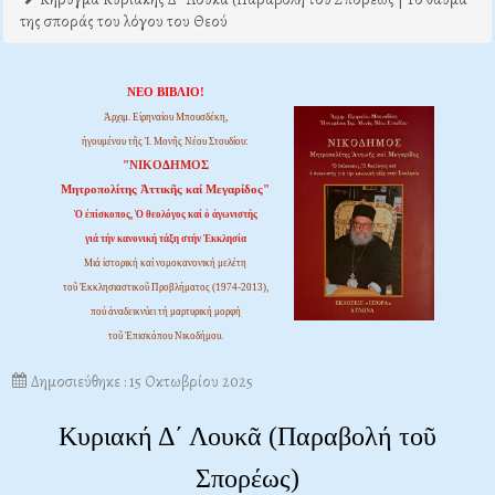
της σποράς του λόγου του Θεού
ΝΕΟ ΒΙΒΛΙΟ!
Ἀρχιμ. Εἰρηναίου Μπουσδέκη,
ἡγουμένου τῆς Ἱ. Μονῆς Νέου Στουδίου:
"ΝΙΚΟΔΗΜΟΣ
Μητροπολίτης Ἀττικῆς καί Μεγαρίδος"
Ὁ ἐπίσκοπος, Ὁ θεολόγος καί ὁ ἀγωνιστής
γιά τήν κανονική τάξη στήν Ἐκκλησία
Μιά ἱστορική καί νομοκανονική μελέτη
τοῦ Ἐκκλησιαστικοῦ Προβλήματος (1974-2013),
πού ἀναδεικνύει τή μαρτυρική μορφή
τοῦ Ἐπισκόπου Νικοδήμου.
Δημοσιεύθηκε : 15 Οκτωβρίου 2025
Κυριακή Δ΄ Λουκᾶ (Παραβολή τοῦ
Σπορέως)