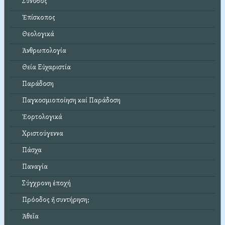
Σύνοδος
Ἐπίσκοπος
Θεολογικά
Ἀνθρωπολογία
Θεία Εὐχαριστία
Παράδοση
Παγκοσμιοποίηση καί Παράδοση
Ἑορτολογικά
Χριστούγεννα
Πάσχα
Παναγία
Σύγχρονη ἐποχή
Πρόοδος ἤ συντήρηση;
Ἀθεΐα