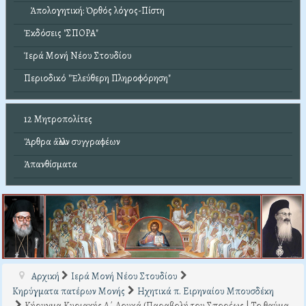
Ἀπολογητική: Ὀρθός λόγος-Πίστη
Ἐκδόσεις "ΣΠΟΡΑ"
Ἱερά Μονή Νέου Στουδίου
Περιοδικό "Ἐλεύθερη Πληροφόρηση"
12 Μητροπολίτες
Ἄρθρα ἄλλων συγγραφέων
Ἀπανθίσματα
Αρχική
Ιερά Μονή Νέου Στουδίου
Κηρύγματα πατέρων Μονής
Ηχητικά π. Ειρηναίου Μπουσδέκη
Κήρυγμα Κυριακής Δ΄ Λουκά (Παραβολή του Σπορέως | Το θαύμα