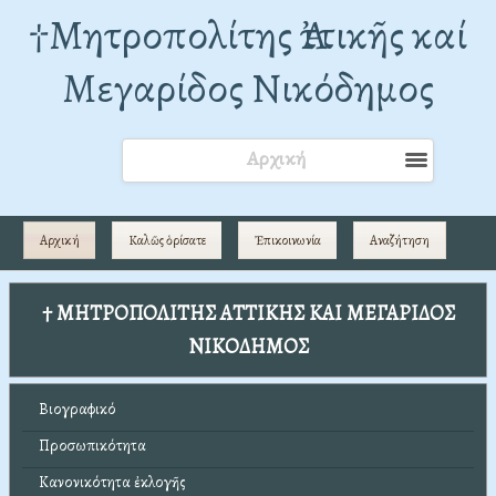
†Mητροπολίτης Ἀττικῆς καί
Μεγαρίδος Νικόδημος
Αρχική
Αρχική
Καλῶς ὁρίσατε
Ἐπικοινωνία
Αναζήτηση
† ΜΗΤΡΟΠΟΛΙΤΗΣ ΑΤΤΙΚΗΣ ΚΑΙ ΜΕΓΑΡΙΔΟΣ
ΝΙΚΟΔΗΜΟΣ
Βιογραφικό
Προσωπικότητα
Κανονικότητα ἐκλογῆς