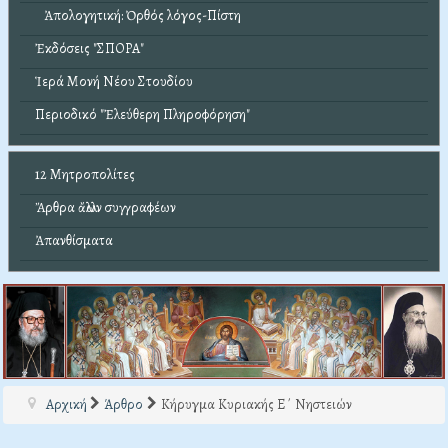
Ἀπολογητική: Ὀρθός λόγος-Πίστη
Ἐκδόσεις "ΣΠΟΡΑ"
Ἱερά Μονή Νέου Στουδίου
Περιοδικό "Ἐλεύθερη Πληροφόρηση"
12 Μητροπολίτες
Ἄρθρα ἄλλων συγγραφέων
Ἀπανθίσματα
Αρχική
Άρθρο
Κήρυγμα Κυριακής Ε΄ Νηστειών