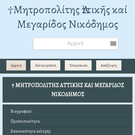
†Mητροπολίτης Ἀττικῆς καί
Μεγαρίδος Νικόδημος
Αρχική
Αρχική
Καλῶς ὁρίσατε
Ἐπικοινωνία
Αναζήτηση
† ΜΗΤΡΟΠΟΛΙΤΗΣ ΑΤΤΙΚΗΣ ΚΑΙ ΜΕΓΑΡΙΔΟΣ
ΝΙΚΟΔΗΜΟΣ
Βιογραφικό
Προσωπικότητα
Κανονικότητα ἐκλογῆς