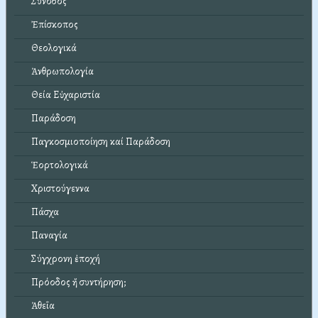
Σύνοδος
Ἐπίσκοπος
Θεολογικά
Ἀνθρωπολογία
Θεία Εὐχαριστία
Παράδοση
Παγκοσμιοποίηση καί Παράδοση
Ἑορτολογικά
Χριστούγεννα
Πάσχα
Παναγία
Σύγχρονη ἐποχή
Πρόοδος ἤ συντήρηση;
Ἀθεΐα