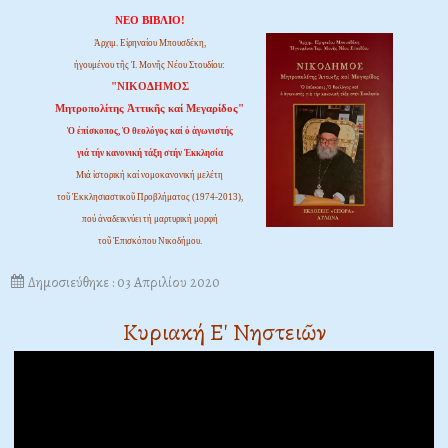
ΝΕΟ ΒΙΒΛΙΟ!
Ἀρχιμ. Εἰρηναίου Μπουσδέκη,
ἡγουμένου τῆς Ἱ. Μονῆς Νέου Στουδίου:
"ΝΙΚΟΔΗΜΟΣ
Μητροπολίτης Ἀττικῆς καί Μεγαρίδος"
Ὁ ἐπίσκοπος, Ὁ θεολόγος καί ὁ ἀγωνιστής
γιά τήν κανονική τάξη στήν Ἐκκλησία
Μιά ἱστορική καί νομοκανονική μελέτη
τοῦ Ἐκκλησιαστικοῦ Προβλήματος (1974-2013),
πού ἀναδεικνύει τή μαρτυρική μορφή
τοῦ Ἐπισκόπου Νικοδήμου.
Δημοσιεύθηκε : 03 Απριλίου 2020
Κυριακή Ε' Νηστειῶν