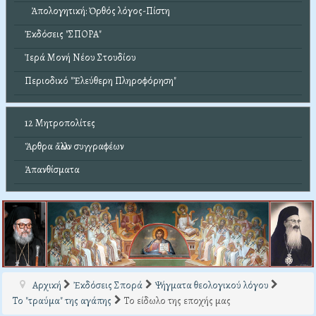
Ἀπολογητική: Ὀρθός λόγος-Πίστη
Ἐκδόσεις "ΣΠΟΡΑ"
Ἱερά Μονή Νέου Στουδίου
Περιοδικό "Ἐλεύθερη Πληροφόρηση"
12 Μητροπολίτες
Ἄρθρα ἄλλων συγγραφέων
Ἀπανθίσματα
Αρχική
Ἐκδόσεις Σπορά
Ψήγματα θεολογικού λόγου
Το "τραύμα" της αγάπης
Το είδωλο της εποχής μας