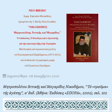
ΝΕΟ ΒΙΒΛΙΟ!
Ἀρχιμ. Εἰρηναίου Μπουσδέκη,
ἡγουμένου τῆς Ἱ. Μονῆς Νέου Στουδίου:
"ΝΙΚΟΔΗΜΟΣ
Μητροπολίτης Ἀττικῆς καί Μεγαρίδος"
Ὁ ἐπίσκοπος, Ὁ θεολόγος καί ὁ ἀγωνιστής
γιά τήν κανονική τάξη στήν Ἐκκλησία
Μιά ἱστορική καί νομοκανονική μελέτη
τοῦ Ἐκκλησιαστικοῦ Προβλήματος (1974-2013),
πού ἀναδεικνύει τή μαρτυρική μορφή
τοῦ Ἐπισκόπου Νικοδήμου.
Δημοσιεύθηκε : 08 Δεκεμβρίου 2020
Μητροπολίτου Ἀττικῆς καί Μεγαρίδος Νικοδήμου, ‟Τό «τραῦμα»
τῆς ἀγάπης”, α’ ἔκδ. (Ἀθήνα: Ἐκδόσεις «ΣΠΟΡΑ», 2002), σελ. 102