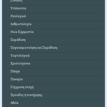
Σύνοδος
Ἐπίσκοπος
Θεολογικά
Ἀνθρωπολογία
Θεία Εὐχαριστία
Παράδοση
Παγκοσμιοποίηση καί Παράδοση
Ἑορτολογικά
Χριστούγεννα
Πάσχα
Παναγία
Σύγχρονη ἐποχή
Πρόοδος ἤ συντήρηση;
Ἀθεΐα