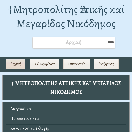
†Mητροπολίτης Ἀττικῆς καί
Μεγαρίδος Νικόδημος
Αρχική
Αρχική
Καλῶς ὁρίσατε
Ἐπικοινωνία
Αναζήτηση
† ΜΗΤΡΟΠΟΛΙΤΗΣ ΑΤΤΙΚΗΣ ΚΑΙ ΜΕΓΑΡΙΔΟΣ
ΝΙΚΟΔΗΜΟΣ
Βιογραφικό
Προσωπικότητα
Κανονικότητα ἐκλογῆς