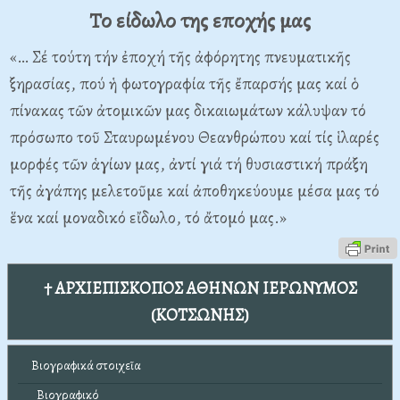
Το είδωλο της εποχής μας
«… Σέ τούτη τήν ἐποχή τῆς ἀφόρητης πνευματικῆς
ξηρασίας, πού ἡ φωτογραφία τῆς ἔπαρσής μας καί ὁ
πίνακας τῶν ἀτομικῶν μας δικαιωμάτων κάλυψαν τό
πρόσωπο τοῦ Σταυρωμένου Θεανθρώπου καί τίς ἱλαρές
μορφές τῶν ἁγίων μας, ἀντί γιά τή θυσιαστική πράξη
τῆς ἀγάπης μελετοῦμε καί ἀποθηκεύουμε μέσα μας τό
ἕνα καί μοναδικό εἴδωλο, τό ἄτομό μας.»
† ΑΡΧΙΕΠΙΣΚΟΠΟΣ ΑΘΗΝΩΝ ΙΕΡΩΝΥΜΟΣ
(ΚΟΤΣΩΝΗΣ)
Βιογραφικά στοιχεῖα
Βιογραφικό