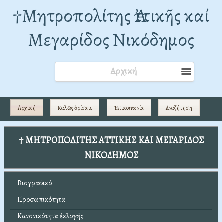
†Mητροπολίτης Ἀττικῆς καί
Μεγαρίδος Νικόδημος
Αρχική
Αρχική
Καλῶς ὁρίσατε
Ἐπικοινωνία
Αναζήτηση
† ΜΗΤΡΟΠΟΛΙΤΗΣ ΑΤΤΙΚΗΣ ΚΑΙ ΜΕΓΑΡΙΔΟΣ
ΝΙΚΟΔΗΜΟΣ
Βιογραφικό
Προσωπικότητα
Κανονικότητα ἐκλογῆς