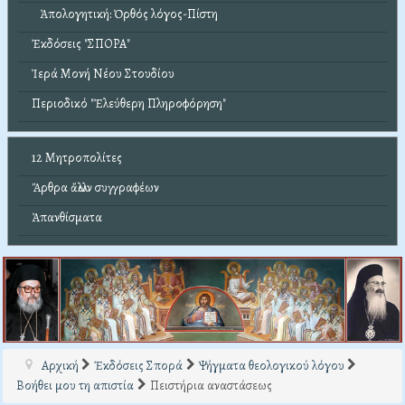
Ἀπολογητική: Ὀρθός λόγος-Πίστη
Ἐκδόσεις "ΣΠΟΡΑ"
Ἱερά Μονή Νέου Στουδίου
Περιοδικό "Ἐλεύθερη Πληροφόρηση"
12 Μητροπολίτες
Ἄρθρα ἄλλων συγγραφέων
Ἀπανθίσματα
Αρχική
Ἐκδόσεις Σπορά
Ψήγματα θεολογικού λόγου
Βοήθει μου τη απιστία
Πειστήρια αναστάσεως