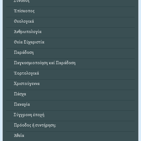
Σύνοδος
Ἐπίσκοπος
Θεολογικά
Ἀνθρωπολογία
Θεία Εὐχαριστία
Παράδοση
Παγκοσμιοποίηση καί Παράδοση
Ἑορτολογικά
Χριστούγεννα
Πάσχα
Παναγία
Σύγχρονη ἐποχή
Πρόοδος ἤ συντήρηση;
Ἀθεΐα