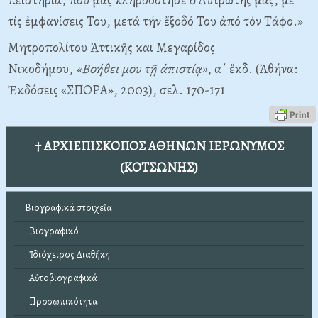
τίς ἐμφανίσεις Του, μετά τήν ἔξοδό Του ἀπό τόν Τάφο.»
Μητροπολίτου Ἀττικῆς και Μεγαρίδος
Νικοδήμου,
«Βοήθει μου τῇ ἀπιστίᾳ»
, α΄ ἔκδ. (Ἀθήνα:
Ἐκδόσεις «ΣΠΟΡΑ», 2003), σελ. 170-171
† ΑΡΧΙΕΠΙΣΚΟΠΟΣ ΑΘΗΝΩΝ ΙΕΡΩΝΥΜΟΣ
(ΚΟΤΣΩΝΗΣ)
Βιογραφικά στοιχεῖα
Βιογραφικό
Ἰδιόχειρος Διαθήκη
Αὐτοβιογραφικά
Προσωπικότητα