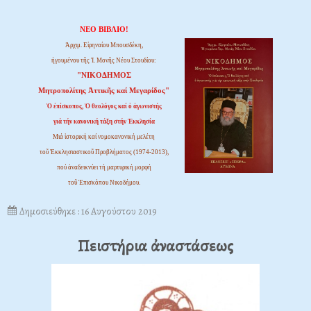
ΝΕΟ ΒΙΒΛΙΟ!
Ἀρχιμ. Εἰρηναίου Μπουσδέκη,
ἡγουμένου τῆς Ἱ. Μονῆς Νέου Στουδίου:
"ΝΙΚΟΔΗΜΟΣ
Μητροπολίτης Ἀττικῆς καί Μεγαρίδος"
Ὁ ἐπίσκοπος, Ὁ θεολόγος καί ὁ ἀγωνιστής
γιά τήν κανονική τάξη στήν Ἐκκλησία
Μιά ἱστορική καί νομοκανονική μελέτη
τοῦ Ἐκκλησιαστικοῦ Προβλήματος (1974-2013),
πού ἀναδεικνύει τή μαρτυρική μορφή
τοῦ Ἐπισκόπου Νικοδήμου.
Δημοσιεύθηκε : 16 Αυγούστου 2019
Πειστήρια ἀναστάσεως