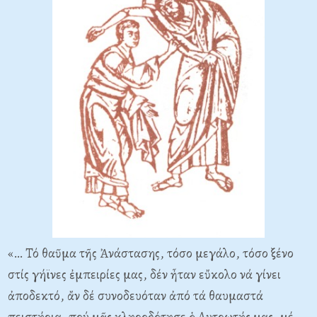
«… Τό θαῦμα τῆς Ἀνάστασης, τόσο μεγάλο, τόσο ξένο
στίς γήϊνες ἐμπειρίες μας, δέν ἦταν εὔκολο νά γίνει
ἀποδεκτό, ἄν δέ συνοδευόταν ἀπό τά θαυμαστά
πειστήρια, πού μᾶς κληροδότησε ὁ Λυτρωτής μας, μέ