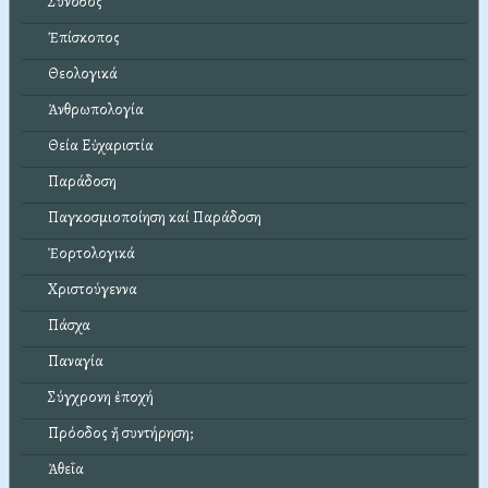
Σύνοδος
Ἐπίσκοπος
Θεολογικά
Ἀνθρωπολογία
Θεία Εὐχαριστία
Παράδοση
Παγκοσμιοποίηση καί Παράδοση
Ἑορτολογικά
Χριστούγεννα
Πάσχα
Παναγία
Σύγχρονη ἐποχή
Πρόοδος ἤ συντήρηση;
Ἀθεΐα