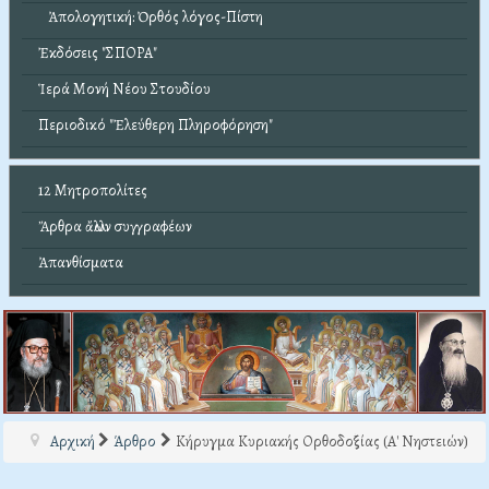
Ἀπολογητική: Ὀρθός λόγος-Πίστη
Ἐκδόσεις "ΣΠΟΡΑ"
Ἱερά Μονή Νέου Στουδίου
Περιοδικό "Ἐλεύθερη Πληροφόρηση"
12 Μητροπολίτες
Ἄρθρα ἄλλων συγγραφέων
Ἀπανθίσματα
Αρχική
Άρθρο
Κήρυγμα Κυριακής Ορθοδοξίας (Α' Νηστειών)