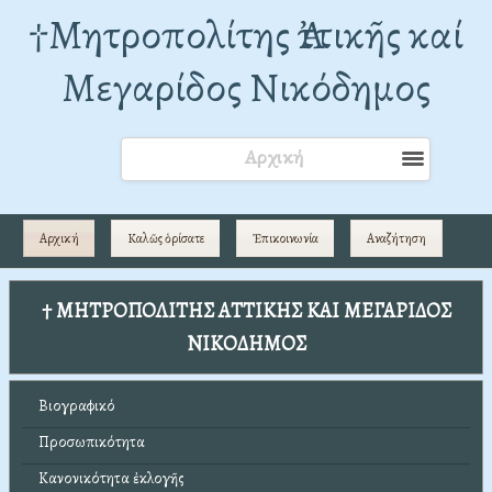
†Mητροπολίτης Ἀττικῆς καί
Μεγαρίδος Νικόδημος
Αρχική
Αρχική
Καλῶς ὁρίσατε
Ἐπικοινωνία
Αναζήτηση
† ΜΗΤΡΟΠΟΛΙΤΗΣ ΑΤΤΙΚΗΣ ΚΑΙ ΜΕΓΑΡΙΔΟΣ
ΝΙΚΟΔΗΜΟΣ
Βιογραφικό
Προσωπικότητα
Κανονικότητα ἐκλογῆς