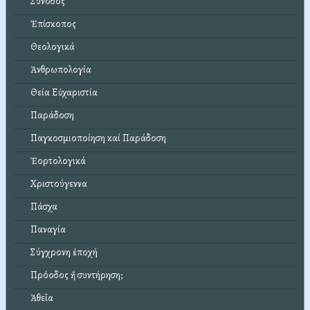
Σύνοδος
Ἐπίσκοπος
Θεολογικά
Ἀνθρωπολογία
Θεία Εὐχαριστία
Παράδοση
Παγκοσμιοποίηση καί Παράδοση
Ἑορτολογικά
Χριστούγεννα
Πάσχα
Παναγία
Σύγχρονη ἐποχή
Πρόοδος ἤ συντήρηση;
Ἀθεΐα