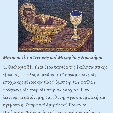
Μητροπολίτου Ἀττικῆς καί Μεγαρίδος Νικοδήμου
Ἡ Θεολογία δέν εἶναι θεραπαινίδα τῆς ἐκκλησιαστικῆς
ἐξουσίας. Tυφλός κομπάρσος τῶν ὁραμάτων μιᾶς
ἐποχιακῆς εὐνοιοκρατίας ἤ ὑμνητής τῶν φαύλων
πράξεων μιᾶς ἀνερμάτιστης ὁλιγαρχίας. Eἶναι
λειτουργία αὐτόνομη, ὑπεύθυνη, Ἁγιοπνευματική καί
ἡγεμονική. Σπορά καί ἀμητός τοῦ Παναγίου
Πνεύματος. Ἑτοιμασία καί προσφορά τοῦ καθαροῦ