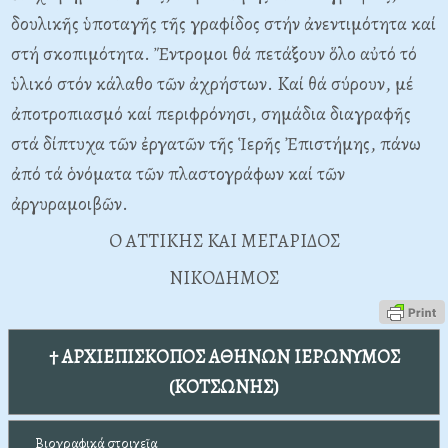
δουλικῆς ὑποταγῆς τῆς γραφίδος στήν ἀνεντιμότητα καί
στή σκοπιμότητα. Ἔντρομοι θά πετάξουν ὅλο αὐτό τό
ὑλικό στόν κάλαθο τῶν ἀχρήστων. Kαί θά σύρουν, μέ
ἀποτροπιασμό καί περιφρόνησι, σημάδια διαγραφῆς
στά δίπτυχα τῶν ἐργατῶν τῆς Ἱερῆς Ἐπιστήμης, πάνω
ἀπό τά ὁνόματα τῶν πλαστογράφων καί τῶν
ἀργυραμοιβῶν.
O ATTIKHΣ KAI MEΓAPIΔOΣ
NIKOΔHMOΣ
† ΑΡΧΙΕΠΙΣΚΟΠΟΣ ΑΘΗΝΩΝ ΙΕΡΩΝΥΜΟΣ
(ΚΟΤΣΩΝΗΣ)
Βιογραφικά στοιχεῖα