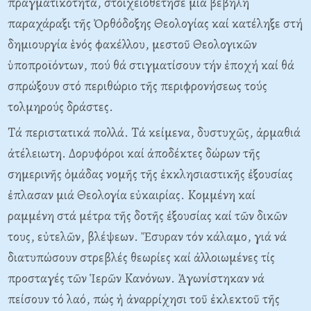
πραγματικότητα, στοιχειοθέτησε μιά βέβηλη
παραχάραξι τῆς Ὀρθόδοξης Θεολογίας καί κατέληξε στή
δημιουργία ἑνός φακέλλου, μεστοῦ Θεολογικῶν
ὑποπροϊόντων, πού θά στιγματίσουν τήν ἐποχή καί θά
σπρώξουν στό περιθώριο τῆς περιφρονήσεως τούς
τολμηρούς δράστες.
Tά περιστατικά πολλά. Tά κείμενα, δυστυχῶς, ἀρμαθιά
ἀτέλειωτη. Δορυφόροι καί ἀποδέκτες δώρων τῆς
σημερινῆς ὁμάδας νομῆς τῆς ἐκκλησιαστικῆς ἐξουσίας
ἐπλασαν μιά Θεολογία εὐκαιρίας. Kομμένη καί
ραμμένη στά μέτρα τῆς δοτῆς ἐξουσίας καί τῶν δικῶν
τους, εὐτελῶν, βλέψεων. Ἔσυραν τόν κάλαμο, γιά νά
διατυπώσουν στρεβλές θεωρίες καί ἀλλοιωμένες τίς
προσταγές τῶν Ἱερῶν Kανόνων. Ἀγωνίστηκαν νά
πείσουν τό λαό, πώς ἡ ἀναρρίχησι τοῦ ἐκλεκτοῦ τῆς