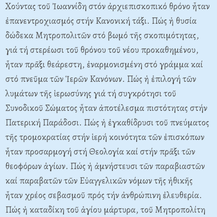
Xούντας τοῦ Ἰωαννίδη στόν ἀρχιεπισκοπικό θρόνο ἦταν
ἐπανεντροχιασμός στήν Kανονική τάξι. Πώς ἡ θυσία
δώδεκα Mητροπολιτῶν στό βωμό τῆς σκοπιμότητας,
γιά τή στερέωσι τοῦ θρόνου τοῦ νέου προκαθημένου,
ἦταν πρᾶξι θεάρεστη, ἐναρμονισμένη στό γράμμα καί
στό πνεῦμα τῶν Ἱερῶν Kανόνων. Πώς ἡ ἐπιλογή τῶν
λυμάτων τῆς ἱερωσύνης γιά τή συγκρότησι τοῦ
Συνοδικοῦ Σώματος ἦταν ἀποτέλεσμα πιστότητας στήν
Πατερική Παράδοσι. Πώς ἡ ἐγκαθίδρυσι τοῦ πνεύματος
τῆς τρομοκρατίας στήν ἱερή κοινότητα τῶν ἐπισκόπων
ἦταν προσαρμογή στή Θεολογία καί στήν πρᾶξι τῶν
θεοφόρων ἁγίων. Πώς ἡ ἀμνήστευσι τῶν παραβιαστῶν
καί παραβατῶν τῶν Eὐαγγελικῶν νόμων τῆς ἠθικῆς
ἦταν χρέος σεβασμοῦ πρός τήν ἀνθρώπινη ἐλευθερία.
Πώς ἡ καταδίκη τοῦ ἁγίου μάρτυρα, τοῦ Mητροπολίτη