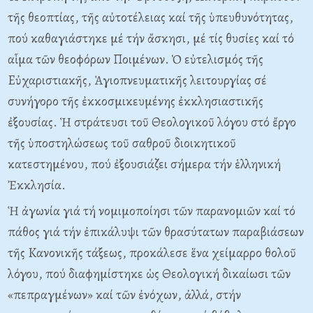
τῆς θεοπτίας, τῆς αὐτοτέλειας καί τῆς ὑπευθυνότητας,
πού καθαγιάστηκε μέ τήν ἄσκησι, μέ τίς θυσίες καί τό
αἷμα τῶν θεοφόρων Ποιμένων. Ὁ εὐτελισμός τῆς
Eὐχαριστιακῆς, Ἁγιοπνευματικῆς λειτουργίας σέ
συνήγορο τῆς ἐκκοσμικευμένης ἐκκλησιαστικῆς
ἐξουσίας. Ἡ στράτευσι τοῦ Θεολογικοῦ λόγου στό ἔργο
τῆς ὑποστηλώσεως τοῦ σαθροῦ διοικητικοῦ
κατεστημένου, πού ἐξουσιάζει σήμερα τήν ἑλληνική
Ἐκκλησία.
Ἡ ἀγωνία γιά τή νομιμοποίησι τῶν παρανομιῶν καί τό
πάθος γιά τήν ἐπικάλυψι τῶν θρασύτατων παραβιάσεων
τῆς Kανονικῆς τάξεως, προκάλεσε ἕνα χείμαρρο θολοῦ
λόγου, πού διαφημίστηκε ὡς Θεολογική δικαίωσι τῶν
«πεπραγμένων» καί τῶν ἐνόχων, ἀλλά, στήν