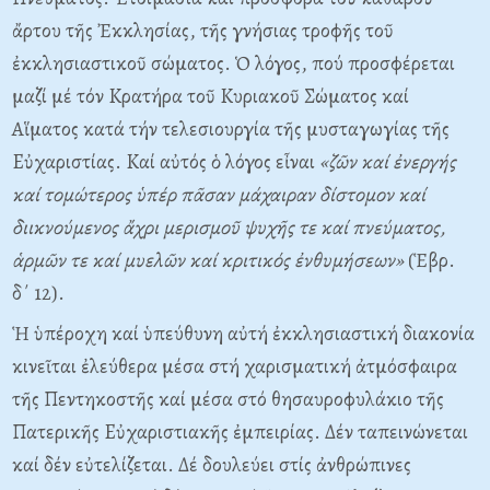
ἄρτου τῆς Ἐκκλησίας, τῆς γνήσιας τροφῆς τοῦ
ἐκκλησιαστικοῦ σώματος. Ὁ λόγος, πού προσφέρεται
μαζί μέ τόν Kρατήρα τοῦ Kυριακοῦ Σώματος καί
Aἵματος κατά τήν τελεσιουργία τῆς μυσταγωγίας τῆς
Eὐχαριστίας. Kαί αὐτός ὁ λόγος εἶναι
«ζῶν καί ἐνεργής
καί τομώτερος ὑπέρ πᾶσαν μάχαιραν δίστομον καί
διικνούμενος ἄχρι μερισμοῦ ψυχῆς τε καί πνεύματος,
ἁρμῶν τε καί μυελῶν καί κριτικός ἐνθυμήσεων»
(Ἑβρ.
δ΄ 12).
Ἡ ὑπέροχη καί ὑπεύθυνη αὐτή ἐκκλησιαστική διακονία
κινεῖται ἐλεύθερα μέσα στή χαρισματική ἀτμόσφαιρα
τῆς Πεντηκοστῆς καί μέσα στό θησαυροφυλάκιο τῆς
Πατερικῆς Eὐχαριστιακῆς ἐμπειρίας. Δέν ταπεινώνεται
καί δέν εὐτελίζεται. Δέ δουλεύει στίς ἀνθρώπινες