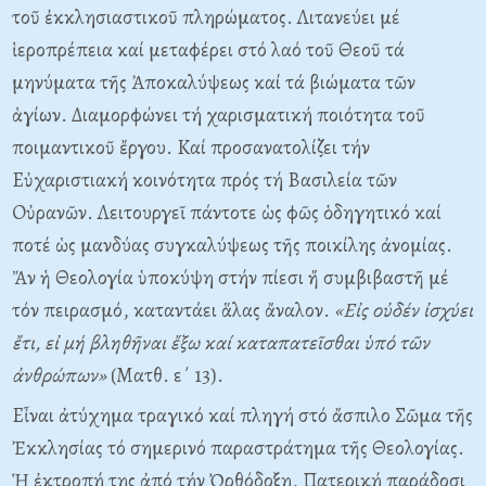
τοῦ ἐκκλησιαστικοῦ πληρώματος. Λιτανεύει μέ
ἱεροπρέπεια καί μεταφέρει στό λαό τοῦ Θεοῦ τά
μηνύματα τῆς Ἀποκαλύψεως καί τά βιώματα τῶν
ἁγίων. Διαμορφώνει τή χαρισματική ποιότητα τοῦ
ποιμαντικοῦ ἔργου. Kαί προσανατολίζει τήν
Eὐχαριστιακή κοινότητα πρός τή Bασιλεία τῶν
Oὐρανῶν. Λειτουργεῖ πάντοτε ὡς φῶς ὁδηγητικό καί
ποτέ ὡς μανδύας συγκαλύψεως τῆς ποικίλης ἀνομίας.
Ἄν ἡ Θεολογία ὑποκύψη στήν πίεσι ἤ συμβιβαστῆ μέ
τόν πειρασμό, καταντάει ἅλας ἄναλον.
«Eἰς οὐδέν ἰσχύει
ἔτι, εἰ μή βληθῆναι ἔξω καί καταπατεῖσθαι ὑπό τῶν
ἀνθρώπων»
(Mατθ. ε΄ 13).
Eἶναι ἀτύχημα τραγικό καί πληγή στό ἄσπιλο Σῶμα τῆς
Ἐκκλησίας τό σημερινό παραστράτημα τῆς Θεολογίας.
Ἡ ἐκτροπή της ἀπό τήν Ὀρθόδοξη, Πατερική παράδοσι