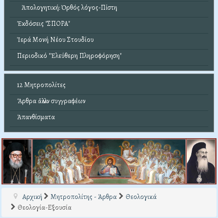
Ἀπολογητική: Ὀρθός λόγος-Πίστη
Ἐκδόσεις "ΣΠΟΡΑ"
Ἱερά Μονή Νέου Στουδίου
Περιοδικό "Ἐλεύθερη Πληροφόρηση"
12 Μητροπολίτες
Ἄρθρα ἄλλων συγγραφέων
Ἀπανθίσματα
Αρχική
Μητροπολίτης - Άρθρα
Θεολογικά
Θεολογία-Εξουσία