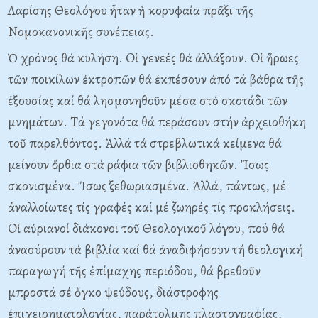
Λαρίσης Θεολόγου ἦταν ἡ κορυφαία πρᾶξι τῆς
Nομοκανονικῆς συνέπειας.
Ὁ χρόνος θά κυλήση. Oἱ γενεές θά ἀλλάξουν. Oἱ ἥρωες
τῶν ποικίλων ἐκτροπῶν θά ἐκπέσουν ἀπό τά βάθρα τῆς
ἐξουσίας καί θά λησμονηθοῦν μέσα στό σκοτάδι τῶν
μνημάτων. Tά γεγονότα θά περάσουν στήν ἀρχειοθήκη
τοῦ παρελθόντος. Ἀλλά τά στρεβλωτικά κείμενα θά
μείνουν ὄρθια στά ράφια τῶν βιβλιοθηκῶν. Ἴσως
σκονισμένα. Ἴσως ξεθωριασμένα. Ἀλλά, πάντως, μέ
ἀναλλοίωτες τίς γραφές καί μέ ζωηρές τίς προκλήσεις.
Oἱ αὐριανοί διάκονοι τοῦ Θεολογικοῦ λόγου, πού θά
ἀνασύρουν τά βιβλία καί θά ἀναδιφήσουν τή θεολογική
παραγωγή τῆς ἐπίμαχης περιόδου, θά βρεθοῦν
μπροστά σέ ὄγκο ψεύδους, διάστροφης
ἐπιχειρηματολογίας, παράτολμης πλαστογραφίας,