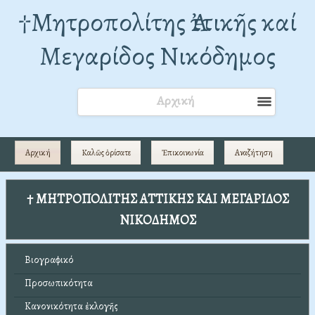
†Mητροπολίτης Ἀττικῆς καί
Μεγαρίδος Νικόδημος
Αρχική
Αρχική
Καλῶς ὁρίσατε
Ἐπικοινωνία
Αναζήτηση
† ΜΗΤΡΟΠΟΛΙΤΗΣ ΑΤΤΙΚΗΣ ΚΑΙ ΜΕΓΑΡΙΔΟΣ
ΝΙΚΟΔΗΜΟΣ
Βιογραφικό
Προσωπικότητα
Κανονικότητα ἐκλογῆς