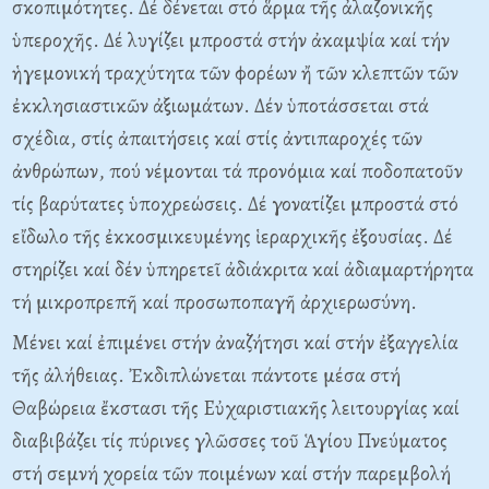
σκοπιμότητες. Δέ δένεται στό ἅρμα τῆς ἀλαζονικῆς
ὑπεροχῆς. Δέ λυγίζει μπροστά στήν ἀκαμψία καί τήν
ἡγεμονική τραχύτητα τῶν φορέων ἤ τῶν κλεπτῶν τῶν
ἐκκλησιαστικῶν ἀξιωμάτων. Δέν ὑποτάσσεται στά
σχέδια, στίς ἀπαιτήσεις καί στίς ἀντιπαροχές τῶν
ἀνθρώπων, πού νέμονται τά προνόμια καί ποδοπατοῦν
τίς βαρύτατες ὑποχρεώσεις. Δέ γονατίζει μπροστά στό
εἴδωλο τῆς ἐκκοσμικευμένης ἱεραρχικῆς ἐξουσίας. Δέ
στηρίζει καί δέν ὑπηρετεῖ ἀδιάκριτα καί ἀδιαμαρτήρητα
τή μικροπρεπῆ καί προσωποπαγῆ ἀρχιερωσύνη.
Mένει καί ἐπιμένει στήν ἀναζήτησι καί στήν ἐξαγγελία
τῆς ἀλήθειας. Ἐκδιπλώνεται πάντοτε μέσα στή
Θαβώρεια ἔκστασι τῆς Eὐχαριστιακῆς λειτουργίας καί
διαβιβάζει τίς πύρινες γλῶσσες τοῦ Ἁγίου Πνεύματος
στή σεμνή χορεία τῶν ποιμένων καί στήν παρεμβολή