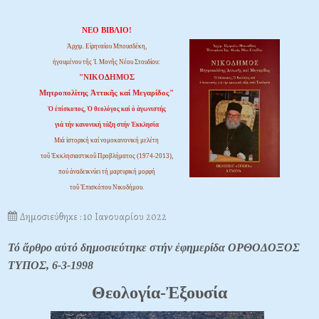
ΝΕΟ ΒΙΒΛΙΟ!
Ἀρχιμ. Εἰρηναίου Μπουσδέκη,
ἡγουμένου τῆς Ἱ. Μονῆς Νέου Στουδίου:
"ΝΙΚΟΔΗΜΟΣ
Μητροπολίτης Ἀττικῆς καί Μεγαρίδος"
Ὁ ἐπίσκοπος, Ὁ θεολόγος καί ὁ ἀγωνιστής
γιά τήν κανονική τάξη στήν Ἐκκλησία
Μιά ἱστορική καί νομοκανονική μελέτη
τοῦ Ἐκκλησιαστικοῦ Προβλήματος (1974-2013),
πού ἀναδεικνύει τή μαρτυρική μορφή
τοῦ Ἐπισκόπου Νικοδήμου.
Δημοσιεύθηκε : 10 Ιανουαρίου 2022
Τό ἄρθρο αὐτό δημοσιεύτηκε στήν ἐφημερίδα ΟΡΘΟΔΟΞΟΣ
ΤΥΠΟΣ, 6-3-1998
Θεολογία-Ἐξουσία