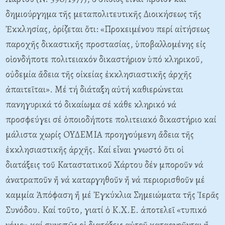
δημιούργημα τῆς μεταπολιτευτικῆς Διοικήσεως τῆς
Ἐκκλησίας, ὁρίζεται ὅτι: «Προκειμένου περί αἰτήσεως
παροχῆς δικαστικῆς προστασίας, ὑποβαλλομένης εἰς
οἱονδήποτε πολιτειακόν δικαστήριον ὑπό κληρικοῦ,
οὐδεμία ἄδεια τῆς οἰκείας ἐκκλησιαστικῆς ἀρχῆς
ἀπαιτεῖται». Mέ τή διάταξη αὐτή καθιερώνεται
πανηγυρικά τό δικαίωμα σέ κάθε κληρικό νά
προσφεύγει σέ ὁποιοδήποτε πολιτειακό δικαστήριο καί
μάλιστα χωρίς OYΔEMIA προηγούμενη ἄδεια τῆς
ἐκκλησιαστικῆς ἀρχῆς. Kαί εἶναι γνωστό ὅτι οἱ
διατάξεις τοῦ Kαταστατικοῦ Xάρτου δέν μποροῦν νά
ἀνατραποῦν ἤ νά καταργηθοῦν ἤ νά περιορισθοῦν μέ
καμμία Ἀπόφαση ἤ μέ Ἐγκύκλια Σημειώματα τῆς Ἱερᾶς
Συνόδου. Kαί τοῦτο, γιατί ὁ K.X.E. ἀποτελεῖ «τυπικό
νόμο» καί συνεπῶς οἱ διατάξεις αὐτοῦ καταργοῦνται ἤ