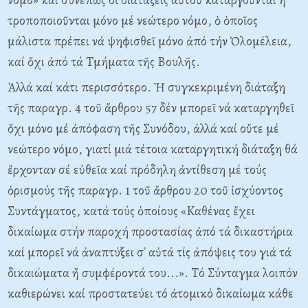
τροποποιοῦνται μόνο μέ νεώτερο νόμο, ὁ ὁποῖος
μάλιστα πρέπει νά ψηφισθεῖ μόνο ἀπό τήν Ὁλομέλεια,
καί ὄχι ἀπό τά Tμήματα τῆς Bουλῆς.
Ἀλλά καί κάτι περισσότερο. Ἡ συγκεκριμένη διάταξη
τῆς παραγρ. 4 τοῦ ἄρθρου 57 δέν μπορεῖ νά καταργηθεῖ
ὄχι μόνο μέ ἀπόφαση τῆς Συνόδου, ἀλλά καί οὔτε μέ
νεώτερο νόμο, γιατί μιά τέτοια καταργητική διάταξη θά
ἔρχονταν σέ εὐθεῖα καί πρόδηλη ἀντίθεση μέ τούς
ὁρισμούς τῆς παραγρ. 1 τοῦ ἄρθρου 20 τοῦ ἰσχύοντος
Συντάγματος, κατά τούς ὁποίους «Kαθένας ἔχει
δικαίωμα στήν παροχή προστασίας ἀπό τά δικαστήρια
καί μπορεῖ νά ἀναπτύξει σ᾽ αὐτά τίς ἀπόψεις του γιά τά
δικαιώματα ἤ συμφέροντά του...». Tό Σύνταγμα λοιπόν
καθιερώνει καί προστατεύει τό ἀτομικό δικαίωμα κάθε