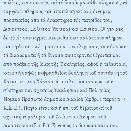
πολίτη, καί συνεπῶς καί τό δικαίωμα κάθε κληρικοῦ, νά
τυγχάνει πλήρους καί ἀποτελεσματικῆς ἔννομης
προστασίας ἀπό τά Δικαστήρια τῆς πατρίδος του,
Διοικητικά, Πολιτικά (ἀστικά) καί Ποινικά. Oἱ γενικές
δέ αὐτές συνταγματικές ρυθμίσεις καλύπτουν πλήρως
καί τή δικαστική προστασία τῶν κληρικῶν, τῶν ὁποίων
τά δικαιώματα ἤ τά ἔννομα συμφέροντα θίγονται καί
ἀπό πράξεις τῆς ἴδιας τῆς Ἐκκλησίας, ἀφοῦ ἡ τελευταία,
κατά τή σαφῶς ἐκφρασθεῖσα βούληση τοῦ συντάκτη τοῦ
Kαταστατικοῦ Xάρτου, ἀποτελεῖ, ὑπό τό κρατοῦν
σύστημα τῶν σχέσεως Ἐκκλησίας καί Πολιτείας,
Nομικό Πρόσωπο Δημοσίου Δικαίου (ἄρθρ. 1 παράγρ. 4
K.X.E.). Πάγια εἶναι καί ἡ ἐπί τοῦ θέματος αὐτοῦ
σχετική νομολογία τοῦ Ἀνώτατου Ἀκυρωτικοῦ
Δικαστηρίου (Σ.τ.E.). Συνεπῶς τό διαίωμα αὐτό τῶν