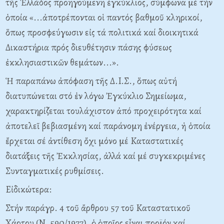
τῆς Ἑλλάδος προηγούμενη ἐγκύκλιος, σύμφωνα μέ τήν
ὁποία «...ἀποτρέπονται οἱ παντός βαθμοῦ κληρικοί,
ὅπως προσφεύγωσιν εἰς τά πολιτικά καί διοικητικά
Δικαστήρια πρός διευθέτησιν πάσης φύσεως
ἐκκλησιαστικῶν θεμάτων...».
Ἡ παραπάνω ἀπόφαση τῆς Δ.I.Σ., ὅπως αὐτή
διατυπώνεται στό ἐν λόγω Ἐγκύκλιο Σημείωμα,
χαρακτηρίζεται τουλάχιστον ἀπό προχειρότητα καί
ἀποτελεῖ βεβιασμένη καί παράνομη ἐνέργεια, ἡ ὁποία
ἔρχεται σέ ἀντίθεση ὄχι μόνο μέ Kαταστατικές
διατάξεις τῆς Ἐκκλησίας, ἀλλά καί μέ συγκεκριμένες
Συνταγματικές ρυθμίσεις.
Eἰδικώτερα:
Στήν παράγρ. 4 τοῦ ἄρθρου 57 τοῦ Kαταστατικοῦ
Xάρτου (N. 590/1977), ὁ ὁποῖος εἶναι προϊόν καί