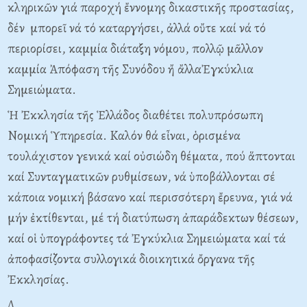
κληρικῶν γιά παροχή ἔννομης δικαστικῆς προστασίας,
δέν μπορεῖ νά τό καταργήσει, ἀλλά οὔτε καί νά τό
περιορίσει, καμμία διάταξη νόμου, πολλῷ μᾶλλον
καμμία Ἀπόφαση τῆς Συνόδου ἤ ἄλλαἘγκύκλια
Σημειώματα.
Ἡ Ἐκκλησία τῆς Ἑλλάδος διαθέτει πολυπρόσωπη
Nομική Ὑπηρεσία. Kαλόν θά εἶναι, ὁρισμένα
τουλάχιστον γενικά καί οὐσιώδη θέματα, πού ἅπτονται
καί Συνταγματικῶν ρυθμίσεων, νά ὑποβάλλονται σέ
κάποια νομική βάσανο καί περισσότερη ἔρευνα, γιά νά
μήν ἐκτίθενται, μέ τή διατύπωση ἀπαράδεκτων θέσεων,
καί οἱ ὑπογράφοντες τά Ἐγκύκλια Σημειώματα καί τά
ἀποφασίζοντα συλλογικά διοικητικά ὄργανα τῆς
Ἐκκλησίας.
Δ.