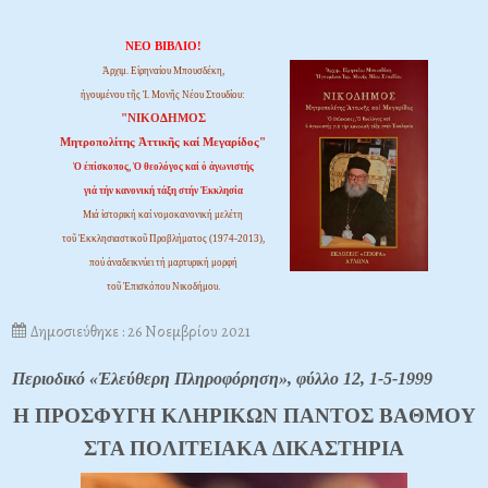
ΝΕΟ ΒΙΒΛΙΟ!
Ἀρχιμ. Εἰρηναίου Μπουσδέκη,
ἡγουμένου τῆς Ἱ. Μονῆς Νέου Στουδίου:
"ΝΙΚΟΔΗΜΟΣ
Μητροπολίτης Ἀττικῆς καί Μεγαρίδος"
Ὁ ἐπίσκοπος, Ὁ θεολόγος καί ὁ ἀγωνιστής
γιά τήν κανονική τάξη στήν Ἐκκλησία
Μιά ἱστορική καί νομοκανονική μελέτη
τοῦ Ἐκκλησιαστικοῦ Προβλήματος (1974-2013),
πού ἀναδεικνύει τή μαρτυρική μορφή
τοῦ Ἐπισκόπου Νικοδήμου.
Δημοσιεύθηκε : 26 Νοεμβρίου 2021
Περιοδικό «Ἐλεύθερη Πληροφόρηση», φύλλο 12, 1-5-1999
H ΠPOΣΦYΓH KΛHPIKΩN ΠANTOΣ BAΘMOY
ΣTA ΠOΛITEIAKA ΔIKAΣTHPIA