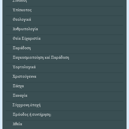
Σύνοδος
Ἐπίσκοπος
Θεολογικά
Ἀνθρωπολογία
Θεία Εὐχαριστία
Παράδοση
Παγκοσμιοποίηση καί Παράδοση
Ἑορτολογικά
Χριστούγεννα
Πάσχα
Παναγία
Σύγχρονη ἐποχή
Πρόοδος ἤ συντήρηση;
Ἀθεΐα