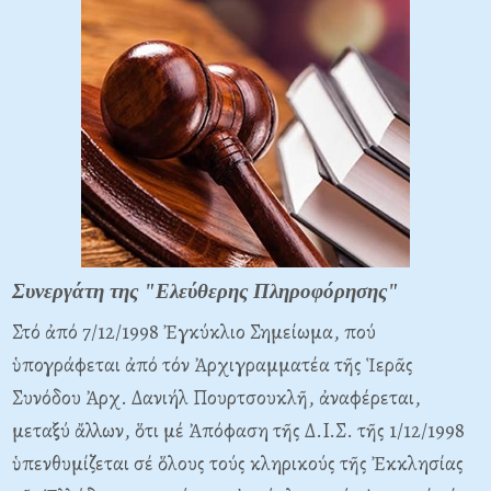
Συνεργάτη της "Ελεύθερης Πληροφόρησης"
Στό ἀπό 7/12/1998 Ἐγκύκλιο Σημείωμα, πού
ὑπογράφεται ἀπό τόν Ἀρχιγραμματέα τῆς Ἱερᾶς
Συνόδου Ἀρχ. Δανιήλ Πουρτσουκλῆ, ἀναφέρεται,
μεταξύ ἄλλων, ὅτι μέ Ἀπόφαση τῆς Δ.I.Σ. τῆς 1/12/1998
ὑπενθυμίζεται σέ ὅλους τούς κληρικούς τῆς Ἐκκλησίας