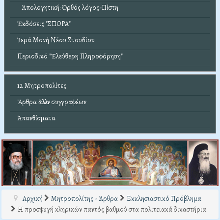
Ἀπολογητική: Ὀρθός λόγος-Πίστη
Ἐκδόσεις "ΣΠΟΡΑ"
Ἱερά Μονή Νέου Στουδίου
Περιοδικό "Ἐλεύθερη Πληροφόρηση"
12 Μητροπολίτες
Ἄρθρα ἄλλων συγγραφέων
Ἀπανθίσματα
Αρχική
Μητροπολίτης - Άρθρα
Εκκλησιαστικό Πρόβλημα
Η προσφυγή κληρικών παντός βαθμού στα πολιτειακά δικαστήρια