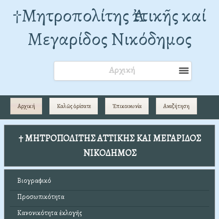
†Mητροπολίτης Ἀττικῆς καί
Μεγαρίδος Νικόδημος
Αρχική
Αρχική
Καλῶς ὁρίσατε
Ἐπικοινωνία
Αναζήτηση
† ΜΗΤΡΟΠΟΛΙΤΗΣ ΑΤΤΙΚΗΣ ΚΑΙ ΜΕΓΑΡΙΔΟΣ
ΝΙΚΟΔΗΜΟΣ
Βιογραφικό
Προσωπικότητα
Κανονικότητα ἐκλογῆς