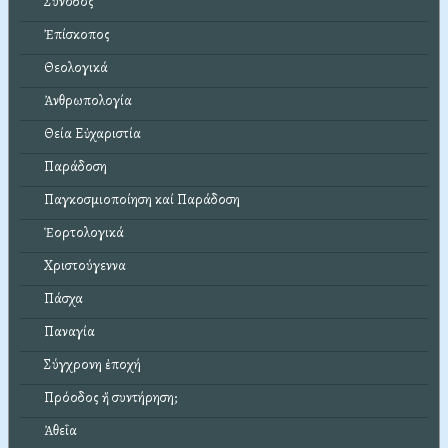
Σύνοδος
Ἐπίσκοπος
Θεολογικά
Ἀνθρωπολογία
Θεία Εὐχαριστία
Παράδοση
Παγκοσμιοποίηση καί Παράδοση
Ἑορτολογικά
Χριστούγεννα
Πάσχα
Παναγία
Σύγχρονη ἐποχή
Πρόοδος ἤ συντήρηση;
Ἀθεΐα