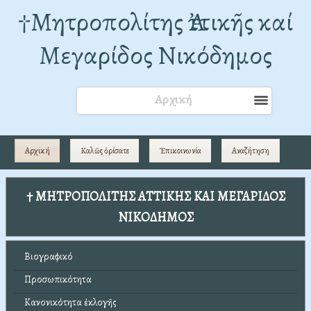
†Mητροπολίτης Ἀττικῆς καί
Μεγαρίδος Νικόδημος
Αρχική
Αρχική
Καλῶς ὁρίσατε
Ἐπικοινωνία
Αναζήτηση
† ΜΗΤΡΟΠΟΛΙΤΗΣ ΑΤΤΙΚΗΣ ΚΑΙ ΜΕΓΑΡΙΔΟΣ
ΝΙΚΟΔΗΜΟΣ
Βιογραφικό
Προσωπικότητα
Κανονικότητα ἐκλογῆς