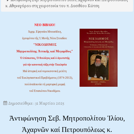
κ. Αθηναγόρου στη χειροτονία του π. Δοσιθέου Κώτση
ΝΕΟ ΒΙΒΛΙΟ!
Ἀρχιμ. Εἰρηναίου Μπουσδέκη,
ἡγουμένου τῆς Ἱ. Μονῆς Νέου Στουδίου:
"ΝΙΚΟΔΗΜΟΣ
Μητροπολίτης Ἀττικῆς καί Μεγαρίδος"
Ὁ ἐπίσκοπος, Ὁ θεολόγος καί ὁ ἀγωνιστής
γιά τήν κανονική τάξη στήν Ἐκκλησία
Μιά ἱστορική καί νομοκανονική μελέτη
τοῦ Ἐκκλησιαστικοῦ Προβλήματος (1974-2013),
πού ἀναδεικνύει τή μαρτυρική μορφή
τοῦ Ἐπισκόπου Νικοδήμου.
Δημοσιεύθηκε : 31 Μαρτίου 2025
Ἀντιφώνηση Σεβ. Μητροπολίτου Ἰλίου,
Ἀχαρνῶν καί Πετρουπόλεως κ.