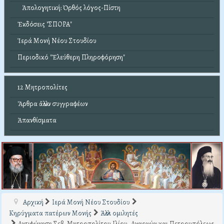
Ἀπολογητική: Ὀρθός λόγος-Πίστη
Ἐκδόσεις "ΣΠΟΡΑ"
Ἱερά Μονή Νέου Στουδίου
Περιοδικό "Ἐλεύθερη Πληροφόρηση"
12 Μητροπολίτες
Ἄρθρα ἄλλων συγγραφέων
Ἀπανθίσματα
Αρχική
Ιερά Μονή Νέου Στουδίου
Κηρύγματα πατέρων Μονής
Άλλοι ομιλητές
Αντιφώνηση Σεβ. Μητροπολίτου Ιλίου, Αχαρνών και Πετρουπόλεως