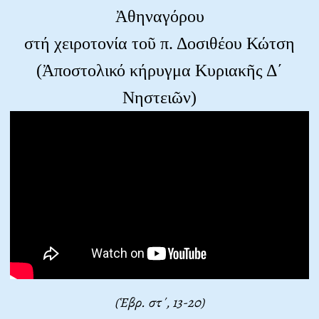
Ἀθηναγόρου
στή χειροτονία τοῦ π. Δοσιθέου Κώτση
(Ἀποστολικό κήρυγμα Κυριακῆς Δ΄
Νηστειῶν)
(Ἑβρ. στ΄, 13-20)