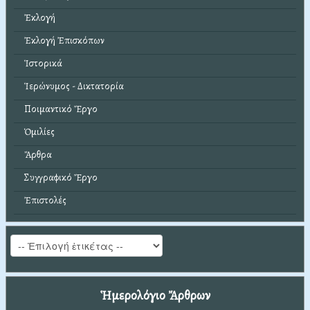
Ἐκλογή
Ἐκλογή Ἐπισκόπων
Ἱστορικά
Ἱερώνυμος - Δικτατορία
Ποιμαντικό Ἔργο
Ὁμιλίες
Ἄρθρα
Συγγραφικό Ἔργο
Ἐπιστολές
Ἡμερολόγιο Ἄρθρων