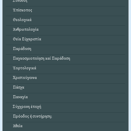
Σύνοδος
Ἐπίσκοπος
Θεολογικά
Ἀνθρωπολογία
Θεία Εὐχαριστία
Παράδοση
Παγκοσμιοποίηση καί Παράδοση
Ἑορτολογικά
Χριστούγεννα
Πάσχα
Παναγία
Σύγχρονη ἐποχή
Πρόοδος ἤ συντήρηση;
Ἀθεΐα