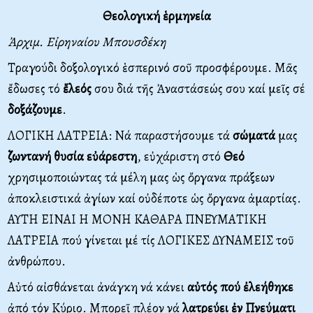
Θεολογική ἑρμηνεία
Ἀρχιμ. Εἰρηναίου Μπουσδέκη
Τραγούδι δοξολογικό ἑσπερινό σοῦ προσφέρουμε. Μᾶς
ἔδωσες τό
ἔλεός
σου διά τῆς Ἀναστάσεώς σου καί μεῖς σέ
δοξάζουμε
.
ΛΟΓΙΚΗ ΛΑΤΡΕΙΑ: Νά παραστήσουμε τά
σώματά
μας
ζωντανή
θυσία
εὐάρεστη
, εὐχάριστη στό
Θεό
χρησιμοποιώντας τά μέλη μας ὡς ὄργανα πράξεων
ἀποκλειστικά ἁγίων καί οὐδέποτε ὡς ὄργανα ἁμαρτίας.
ΑΥΤΗ ΕΙΝΑΙ Η ΜΟΝΗ ΚΑΘΑΡΑ ΠΝΕΥΜΑΤΙΚΗ
ΛΑΤΡΕΙΑ πού γίνεται μέ τίς ΛΟΓΙΚΕΣ ΔΥΝΑΜΕΙΣ τοῦ
ἀνθρώπου.
Αὐτό αἰσθάνεται ἀνάγκη νά κάνει
αὐτός πού ἐλεήθηκε
ἀπό τόν Κύριο. Μπορεῖ πλέον νά
λατρεύει
ἐν
Πνεύματι