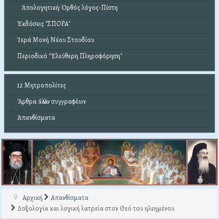
Ἀπολογητική: Ὀρθός λόγος-Πίστη
Ἐκδόσεις "ΣΠΟΡΑ"
Ἱερά Μονή Νέου Στουδίου
Περιοδικό "Ἐλεύθερη Πληροφόρηση"
12 Μητροπολίτες
Ἄρθρα ἄλλων συγγραφέων
Ἀπανθίσματα
Αρχική
Απανθίσματα
Δοξολογία και λογική λατρεία στον Θεό του ηλεημένου