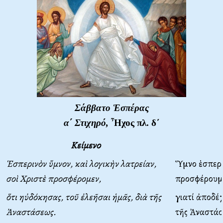
Σάββατο Ἑσπέρας
α΄ Στιχηρό,
Ἦχος πλ. δ΄
Κείμενο
Ἑσπερινὸν ὕμνον, καὶ λογικὴν λατρείαν,
Ὕμνο ἑσπερι
σοὶ Χριστὲ προσφέρομεν,
προσφέρουμ
ὅτι ηὐδόκησας, τοῦ ἐλεῆσαι ἡμᾶς, διὰ τῆς
γιατί ἀποδέχ
Ἀναστάσεως.
τῆς Ἀναστάσ