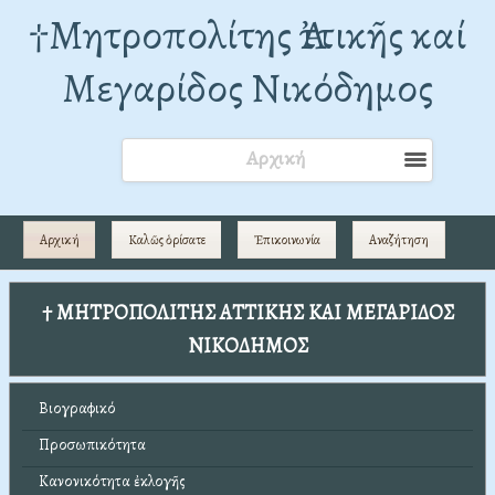
†Mητροπολίτης Ἀττικῆς καί
Μεγαρίδος Νικόδημος
Αρχική
Αρχική
Καλῶς ὁρίσατε
Ἐπικοινωνία
Αναζήτηση
† ΜΗΤΡΟΠΟΛΙΤΗΣ ΑΤΤΙΚΗΣ ΚΑΙ ΜΕΓΑΡΙΔΟΣ
ΝΙΚΟΔΗΜΟΣ
Βιογραφικό
Προσωπικότητα
Κανονικότητα ἐκλογῆς