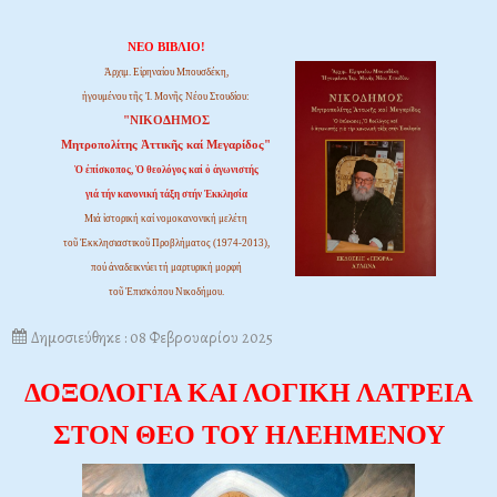
ΝΕΟ ΒΙΒΛΙΟ!
Ἀρχιμ. Εἰρηναίου Μπουσδέκη,
ἡγουμένου τῆς Ἱ. Μονῆς Νέου Στουδίου:
"ΝΙΚΟΔΗΜΟΣ
Μητροπολίτης Ἀττικῆς καί Μεγαρίδος"
Ὁ ἐπίσκοπος, Ὁ θεολόγος καί ὁ ἀγωνιστής
γιά τήν κανονική τάξη στήν Ἐκκλησία
Μιά ἱστορική καί νομοκανονική μελέτη
τοῦ Ἐκκλησιαστικοῦ Προβλήματος (1974-2013),
πού ἀναδεικνύει τή μαρτυρική μορφή
τοῦ Ἐπισκόπου Νικοδήμου.
Δημοσιεύθηκε : 08 Φεβρουαρίου 2025
ΔΟΞΟΛΟΓΙΑ ΚΑΙ ΛΟΓΙΚΗ ΛΑΤΡΕΙΑ
ΣΤΟΝ ΘΕΟ ΤΟΥ ΗΛΕΗΜΕΝΟΥ