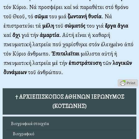
τόν Κύριο. Νά προσφέρει καί νά παραθέτει στό θρόνο
τοῦ Θεοῦ, τό
σῶμα
του μιά
ζωντανή
θυσία
. Νά
ἐπιστρατεύει τά
μέλη
τοῦ
σώματός
του γιά
ἔργα
ἅγια
καί
ὄχι
γιά τήν
ἁμαρτία
. Αὐτή εἶναι ἡ καθαρή
πνευματική λατρεία πού χαρίσθηκε στόν ἐλεημένο ἀπό
τόν Κύριο ἄνθρωπο.
Ἐπιτελεῖται
μάλιστα αὐτή ἡ
πνευματική λατρεία μέ τήν
ἐπιστράτευση
τῶν
λογικῶν
δυνάμεων
τοῦ ἀνθρώπου.
† ΑΡΧΙΕΠΙΣΚΟΠΟΣ ΑΘΗΝΩΝ ΙΕΡΩΝΥΜΟΣ
(ΚΟΤΣΩΝΗΣ)
Βιογραφικά στοιχεῖα
Βιογραφικό