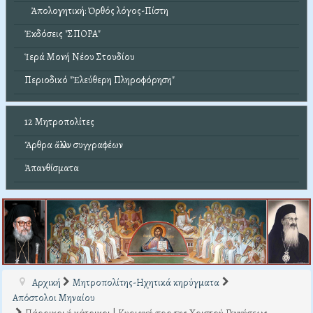
Ἀπολογητική: Ὀρθός λόγος-Πίστη
Ἐκδόσεις "ΣΠΟΡΑ"
Ἱερά Μονή Νέου Στουδίου
Περιοδικό "Ἐλεύθερη Πληροφόρηση"
12 Μητροπολίτες
Ἄρθρα ἄλλων συγγραφέων
Ἀπανθίσματα
Αρχική
Μητροπολίτης-Ηχητικά κηρύγματα
Απόστολοι Μηναίου