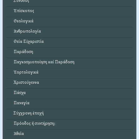
Σύνοδος
Ἐπίσκοπος
Θεολογικά
Ἀνθρωπολογία
Θεία Εὐχαριστία
Παράδοση
Παγκοσμιοποίηση καί Παράδοση
Ἑορτολογικά
Χριστούγεννα
Πάσχα
Παναγία
Σύγχρονη ἐποχή
Πρόοδος ἤ συντήρηση;
Ἀθεΐα