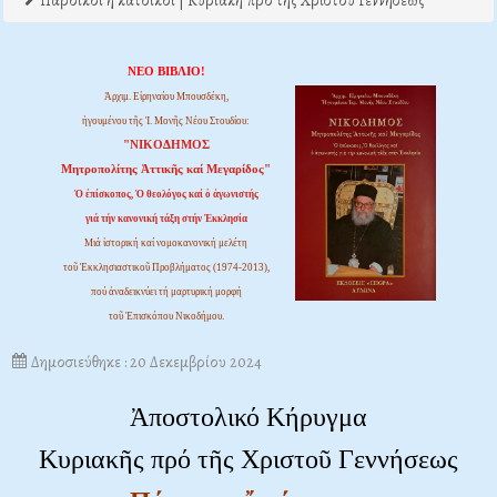
Πάροικοι ή κάτοικοι | Κυριακή προ της Χριστού Γεννήσεως
ΝΕΟ ΒΙΒΛΙΟ!
Ἀρχιμ. Εἰρηναίου Μπουσδέκη,
ἡγουμένου τῆς Ἱ. Μονῆς Νέου Στουδίου:
"ΝΙΚΟΔΗΜΟΣ
Μητροπολίτης Ἀττικῆς καί Μεγαρίδος"
Ὁ ἐπίσκοπος, Ὁ θεολόγος καί ὁ ἀγωνιστής
γιά τήν κανονική τάξη στήν Ἐκκλησία
Μιά ἱστορική καί νομοκανονική μελέτη
τοῦ Ἐκκλησιαστικοῦ Προβλήματος (1974-2013),
πού ἀναδεικνύει τή μαρτυρική μορφή
τοῦ Ἐπισκόπου Νικοδήμου.
Δημοσιεύθηκε : 20 Δεκεμβρίου 2024
Ἀποστολικό Κήρυγμα
Κυριακῆς πρό τῆς Χριστοῦ Γεννήσεως