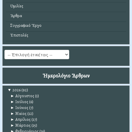
Ὁμιλίες
Ἄρθρα
Συγγραφικό Ἔργο
Ἐπιστολές
Ἡμερολόγιο Ἄρθρων
▼
2026
(92)
►
Αύγουστος
(1)
►
Ιούλιος
(6)
►
Ιούνιος
(7)
►
Μαϊος
(12)
►
Απρίλιος
(17)
►
Μάρτιος
(15)
►
Φεβρουάριος
(16)