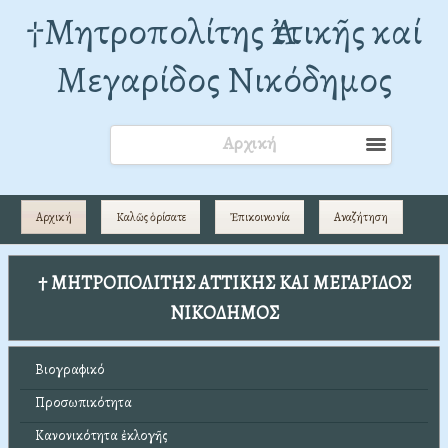
†Mητροπολίτης Ἀττικῆς καί
Μεγαρίδος Νικόδημος
Αρχική
Αρχική
Καλῶς ὁρίσατε
Ἐπικοινωνία
Αναζήτηση
† ΜΗΤΡΟΠΟΛΙΤΗΣ ΑΤΤΙΚΗΣ ΚΑΙ ΜΕΓΑΡΙΔΟΣ
ΝΙΚΟΔΗΜΟΣ
Βιογραφικό
Προσωπικότητα
Κανονικότητα ἐκλογῆς