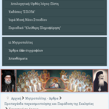
Ἀπολογητική: Ὀρθός λόγος-Πίστη
Ἐκδόσεις "ΣΠΟΡΑ"
Ἱερά Μονή Νέου Στουδίου
Περιοδικό "Ἐλεύθερη Πληροφόρηση"
12 Μητροπολίτες
Ἄρθρα ἄλλων συγγραφέων
Ἀπανθίσματα
Αρχική
Μητροπολίτης - Άρθρα
Προπαγάνδα παγκοσμιοποίησης και Παράδοση της Εκκλησίας