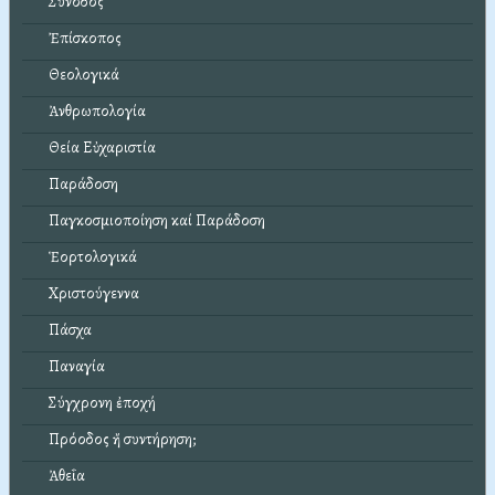
Σύνοδος
Ἐπίσκοπος
Θεολογικά
Ἀνθρωπολογία
Θεία Εὐχαριστία
Παράδοση
Παγκοσμιοποίηση καί Παράδοση
Ἑορτολογικά
Χριστούγεννα
Πάσχα
Παναγία
Σύγχρονη ἐποχή
Πρόοδος ἤ συντήρηση;
Ἀθεΐα