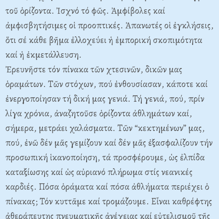
τοῦ ὁρίζοντα. Ἰσχνό τό φῶς. Ἀμφίβολες καί
ἀμφισβητήσιμες οἱ προοπτικές. Ἀπανωτές οἱ ἐγκλήσεις,
ὅτι σέ κάθε βῆμα ἐλλοχεύει ἡ ἐμπορική σκοπιμότητα
καί ἡ ἐκμετάλλευση.
Ἐρευνῆστε τόν πίνακα τῶν χτεσινῶν, δικῶν μας
ὁραμάτων. Τῶν στόχων, πού ἐνθουσίασαν, κάποτε καί
ἐνεργοποίησαν τή δική μας γενιά. Τή γενιά, πού, πρίν
λίγα χρόνια, ἀναζητοῦσε ὁρίζοντα ἀθλημάτων καί,
σήμερα, μετράει χαλάσματα. Τῶν “κεκτημένων” μας,
πού, ἐνῶ δέν μᾶς γεμίζουν καί δέν μᾶς ἐξασφαλίζουν τήν
προσωπική ἱκανοποίηση, τά προσφέρουμε, ὡς ἐλπίδα
καταξίωσης καί ὡς αὐριανό πλήρωμα στίς νεανικές
καρδιές. Πόσα ὁράματα καί πόσα ἀθλήματα περιέχει ὁ
πίνακας; Τόν κυττᾶμε καί τρομάζουμε. Εἶναι καθρέφτης
ἀθεράπευτης πνευματικῆς ἀνέχειας καί εὐτελισμοῦ τῆς