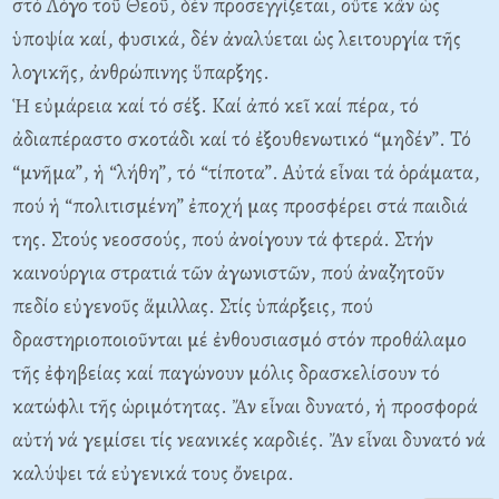
στό Λόγο τοῦ Θεοῦ, δέν προσεγγίζεται, οὔτε κἄν ὡς
ὑποψία καί, φυσικά, δέν ἀναλύεται ὡς λειτουργία τῆς
λογικῆς, ἀνθρώπινης ὕπαρξης.
Ἡ εὐμάρεια καί τό σέξ. Καί ἀπό κεῖ καί πέρα, τό
ἀδιαπέραστο σκοτάδι καί τό ἐξουθενωτικό “μηδέν”. Τό
“μνῆμα”, ἡ “λήθη”, τό “τίποτα”. Αὐτά εἶναι τά ὁράματα,
πού ἡ “πολιτισμένη” ἐποχή μας προσφέρει στά παιδιά
της. Στούς νεοσσούς, πού ἀνοίγουν τά φτερά. Στήν
καινούργια στρατιά τῶν ἀγωνιστῶν, πού ἀναζητοῦν
πεδίο εὐγενοῦς ἅμιλλας. Στίς ὑπάρξεις, πού
δραστηριοποιοῦνται μέ ἐνθουσιασμό στόν προθάλαμο
τῆς ἐφηβείας καί παγώνουν μόλις δρασκελίσουν τό
κατώφλι τῆς ὡριμότητας. Ἄν εἶναι δυνατό, ἡ προσφορά
αὐτή νά γεμίσει τίς νεανικές καρδιές. Ἄν εἶναι δυνατό νά
καλύψει τά εὐγενικά τους ὄνειρα.