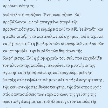
προσωπικότητας.
Δυό τίτλοι φαντάζουν. Ἐντυπωσιάζουν. Καί
προβάλλονται ὡς τά ἀνοιγμένα φτερά τῆς
προσωπικότητας. Ἡ εὐμάρεια καί τό σέξ. Ἡ ἔνταξη καί
ἡ καθυπόταξη στό καταναλωτικό σχῆμα, πού ὑπηρετεῖ
καί ἐξυπηρετεῖ τή βουλιμία τῶν οἰκονομικῶν κολοσσῶν
καί ἀπομυζάει τήν ἱκμάδα τῶν θυμάτων τῆς
διαφήμισης. Καί ἡ βιομηχανία τοῦ σέξ, πού ἐκχυδαΐζει
τόν πλοῦτο τῆς καρδιᾶς, ἀκυρώνει τό μυστήριο τῆς
ἀγάπης καί τῆς ἀφοσίωσης καί τροχιοδρομεῖ τήν
ὕπαρξη στά ἐκφυλιστικά μονοπάτια τῆς ἀπογοήτευσης,
τῆς κοινωνικῆς περιθωριοποίησης, τῆς ἄτακτης φυγῆς
στίς φαντασιώσεις τῶν ναρκωτικῶν, τῆς γεύσης τῆς
ὁριστικῆς ἀπαξίας καί τοῦ ἅλματος στόν καιάδα τῆς