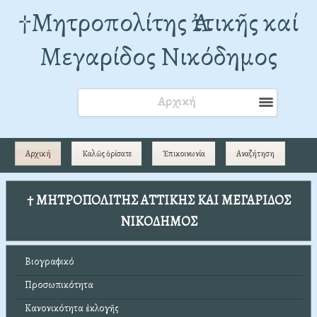
†Mητροπολίτης Ἀττικῆς καί
Μεγαρίδος Νικόδημος
Αρχική
Αρχική
Καλῶς ὁρίσατε
Ἐπικοινωνία
Αναζήτηση
† ΜΗΤΡΟΠΟΛΙΤΗΣ ΑΤΤΙΚΗΣ ΚΑΙ ΜΕΓΑΡΙΔΟΣ
ΝΙΚΟΔΗΜΟΣ
Βιογραφικό
Προσωπικότητα
Κανονικότητα ἐκλογῆς