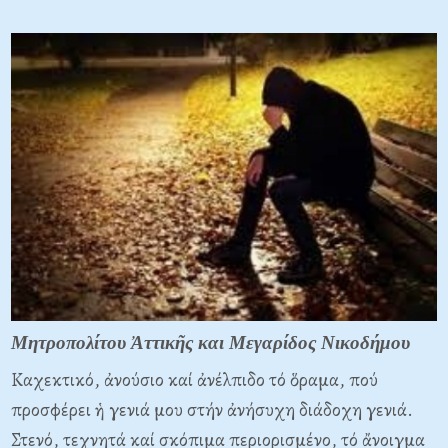
Μητροπολίτου Ἀττικῆς και Μεγαρίδος Νικοδήμου
Καχεκτικό, ἀνούσιο καί ἀνέλπιδο τό ὅραμα, πού
προσφέρει ἡ γενιά μου στήν ἀνήσυχη διάδοχη γενιά.
Στενό, τεχνητά καί σκόπιμα περιορισμένο, τό ἄνοιγμα