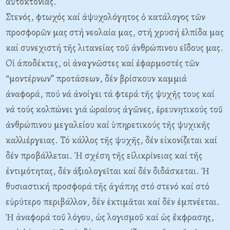
αὐτοκτονίας.
Στενός, φτωχός καί ἀψυχολόγητος ὁ κατάλογος τῶν
προσφορῶν μας στή νεολαία μας, στή χρυσή ἐλπίδα μας
καί συνεχιστή τῆς λιτανείας τοῦ ἀνθρώπινου εἴδους μας.
Οἱ ἀποδέκτες, οἱ ἀναγνῶστες καί ἐφαρμοστές τῶν
“μοντέρνων” προτάσεων, δέν βρίσκουν καμμιά
ἀναφορά, πού νά ἀνοίγει τά φτερά τῆς ψυχῆς τους καί
νά τούς κολπώνει γιά ὡραίους ἀγῶνες, ἐρευνητικούς τοῦ
ἀνθρώπινου μεγαλείου καί ὑπηρετικούς τῆς ψυχικῆς
καλλιέργειας. Τό κάλλος τῆς ψυχῆς, δέν εἰκονίζεται καί
δέν προβάλλεται. Ἡ σχέση τῆς εἰλικρίνειας καί τῆς
ἐντιμότητας, δέν ἀξιολογεῖται καί δέν διδάσκεται. Ἡ
θυσιαστική προσφορά τῆς ἀγάπης στό στενό καί στό
εὐρύτερο περιβάλλον, δέν ἐκτιμᾶται καί δέν ἐμπνέεται.
Ἡ ἀναφορά τοῦ λόγου, ὡς λογισμοῦ καί ὡς ἔκφρασης,