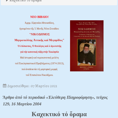
Καχεκτικό το όραμα
ΝΕΟ ΒΙΒΛΙΟ!
Ἀρχιμ. Εἰρηναίου Μπουσδέκη,
ἡγουμένου τῆς Ἱ. Μονῆς Νέου Στουδίου:
"ΝΙΚΟΔΗΜΟΣ
Μητροπολίτης Ἀττικῆς καί Μεγαρίδος"
Ὁ ἐπίσκοπος, Ὁ θεολόγος καί ὁ ἀγωνιστής
γιά τήν κανονική τάξη στήν Ἐκκλησία
Μιά ἱστορική καί νομοκανονική μελέτη
τοῦ Ἐκκλησιαστικοῦ Προβλήματος (1974-2013),
πού ἀναδεικνύει τή μαρτυρική μορφή
τοῦ Ἐπισκόπου Νικοδήμου.
Δημοσιεύθηκε : 07 Μαρτίου 2021
Ἄρθρο ἀπό τό περιοδικό «Ἐλεύθερη Πληροφόρηση», τεῦχος
129, 16 Μαρτίου 2004
Καχεκτικό τό ὅραμα