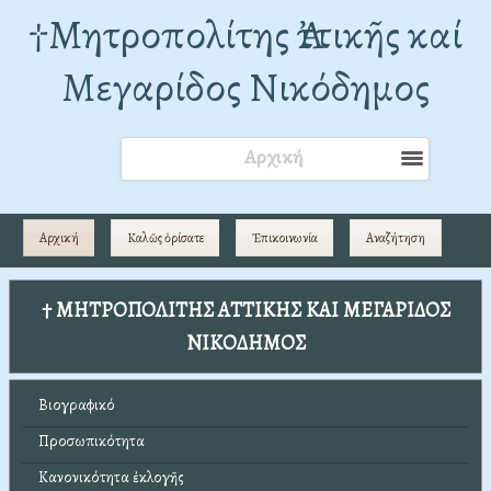
†Mητροπολίτης Ἀττικῆς καί
Μεγαρίδος Νικόδημος
Αρχική
Αρχική
Καλῶς ὁρίσατε
Ἐπικοινωνία
Αναζήτηση
† ΜΗΤΡΟΠΟΛΙΤΗΣ ΑΤΤΙΚΗΣ ΚΑΙ ΜΕΓΑΡΙΔΟΣ
ΝΙΚΟΔΗΜΟΣ
Βιογραφικό
Προσωπικότητα
Κανονικότητα ἐκλογῆς