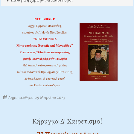
Παναγία η χαρά μας-Δ Χαιρετισμοί
ΝΕΟ ΒΙΒΛΙΟ!
Ἀρχιμ. Εἰρηναίου Μπουσδέκη,
ἡγουμένου τῆς Ἱ. Μονῆς Νέου Στουδίου:
"ΝΙΚΟΔΗΜΟΣ
Μητροπολίτης Ἀττικῆς καί Μεγαρίδος"
Ὁ ἐπίσκοπος, Ὁ θεολόγος καί ὁ ἀγωνιστής
γιά τήν κανονική τάξη στήν Ἐκκλησία
Μιά ἱστορική καί νομοκανονική μελέτη
τοῦ Ἐκκλησιαστικοῦ Προβλήματος (1974-2013),
πού ἀναδεικνύει τή μαρτυρική μορφή
τοῦ Ἐπισκόπου Νικοδήμου.
Δημοσιεύθηκε : 29 Μαρτίου 2023
Κήρυγμα Δ' Χαιρετισμοί