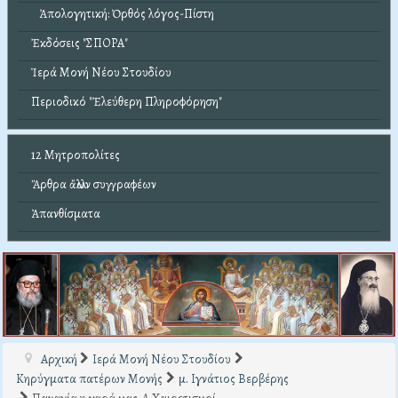
Ἀπολογητική: Ὀρθός λόγος-Πίστη
Ἐκδόσεις "ΣΠΟΡΑ"
Ἱερά Μονή Νέου Στουδίου
Περιοδικό "Ἐλεύθερη Πληροφόρηση"
12 Μητροπολίτες
Ἄρθρα ἄλλων συγγραφέων
Ἀπανθίσματα
Αρχική
Ιερά Μονή Νέου Στουδίου
Κηρύγματα πατέρων Μονής
μ. Ιγνάτιος Βερβέρης