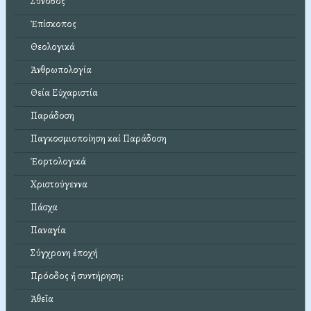
Σύνοδος
Ἐπίσκοπος
Θεολογικά
Ἀνθρωπολογία
Θεία Εὐχαριστία
Παράδοση
Παγκοσμιοποίηση καί Παράδοση
Ἑορτολογικά
Χριστούγεννα
Πάσχα
Παναγία
Σύγχρονη ἐποχή
Πρόοδος ἤ συντήρηση;
Ἀθεΐα