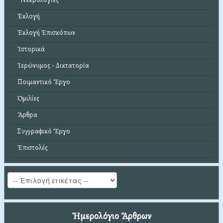
Ἐκλογή
Ἐκλογή Ἐπισκόπων
Ἱστορικά
Ἱερώνυμος - Δικτατορία
Ποιμαντικό Ἔργο
Ὁμιλίες
Ἄρθρα
Συγγραφικό Ἔργο
Ἐπιστολές
Ἡμερολόγιο Ἄρθρων