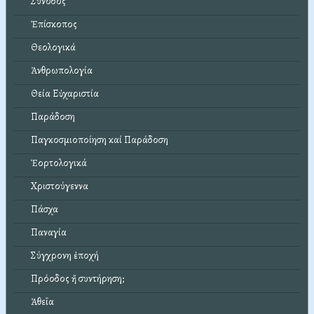
Σύνοδος
Ἐπίσκοπος
Θεολογικά
Ἀνθρωπολογία
Θεία Εὐχαριστία
Παράδοση
Παγκοσμιοποίηση καί Παράδοση
Ἑορτολογικά
Χριστούγεννα
Πάσχα
Παναγία
Σύγχρονη ἐποχή
Πρόοδος ἤ συντήρηση;
Ἀθεΐα