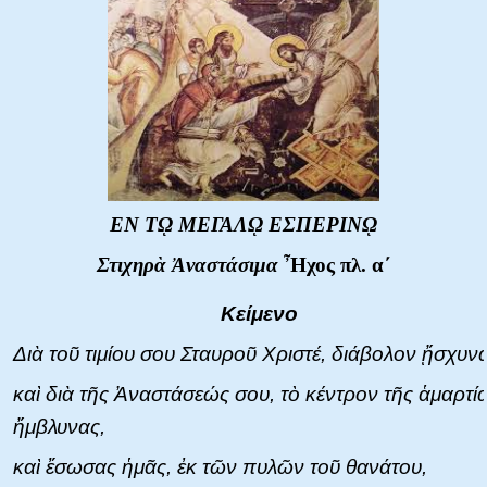
ΕΝ Τ
ῼ
ΜΕΓΑΛ
ῼ
ΕΣΠΕΡΙΝ
ῼ
Στιχηρὰ Ἀναστάσιμα
Ἦ
χος πλ. α
΄
Κείμενο
Διὰ τοῦ τιμίου σου Σταυροῦ Χριστέ, διάβολον ᾔσχυνα
καὶ διὰ τῆς Ἀναστάσεώς σου, τὸ κέντρον τῆς ἁμαρτί
ἤμβλυνας,
καὶ ἔσωσας ἡμᾶς, ἐκ τῶν πυλῶν τοῦ θανάτου,