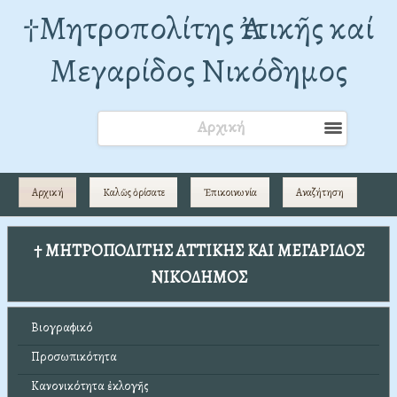
†Mητροπολίτης Ἀττικῆς καί
Μεγαρίδος Νικόδημος
Αρχική
Αρχική
Καλῶς ὁρίσατε
Ἐπικοινωνία
Αναζήτηση
† ΜΗΤΡΟΠΟΛΙΤΗΣ ΑΤΤΙΚΗΣ ΚΑΙ ΜΕΓΑΡΙΔΟΣ
ΝΙΚΟΔΗΜΟΣ
Βιογραφικό
Προσωπικότητα
Κανονικότητα ἐκλογῆς