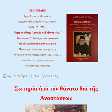
ΝΕΟ ΒΙΒΛΙΟ!
Ἀρχιμ. Εἰρηναίου Μπουσδέκη,
ἡγουμένου τῆς Ἱ. Μονῆς Νέου Στουδίου:
"ΝΙΚΟΔΗΜΟΣ
Μητροπολίτης Ἀττικῆς καί Μεγαρίδος"
Ὁ ἐπίσκοπος, Ὁ θεολόγος καί ὁ ἀγωνιστής
γιά τήν κανονική τάξη στήν Ἐκκλησία
Μιά ἱστορική καί νομοκανονική μελέτη
τοῦ Ἐκκλησιαστικοῦ Προβλήματος (1974-2013),
πού ἀναδεικνύει τή μαρτυρική μορφή
τοῦ Ἐπισκόπου Νικοδήμου.
Δημοσιεύθηκε : 23 Νοεμβρίου 2024
Σωτηρία ἀπό τόν θάνατο διά τῆς
Ἀναστάσεως