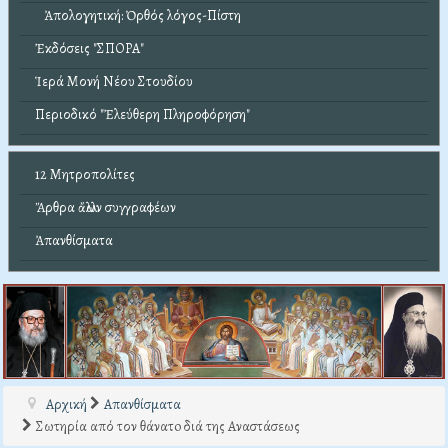
Ἀπολογητική: Ὀρθός λόγος-Πίστη
Ἐκδόσεις "ΣΠΟΡΑ"
Ἱερά Μονή Νέου Στουδίου
Περιοδικό "Ἐλεύθερη Πληροφόρηση"
12 Μητροπολίτες
Ἄρθρα ἄλλων συγγραφέων
Ἀπανθίσματα
Αρχική
Απανθίσματα
Σωτηρία από τον θάνατo διά της Αναστάσεως