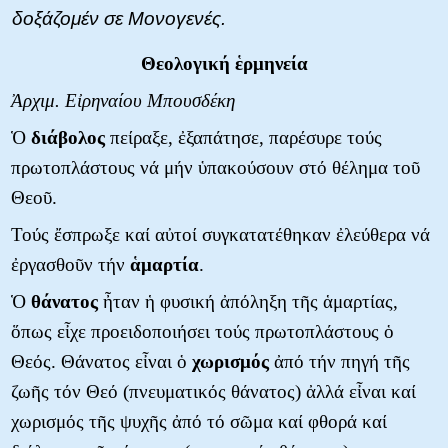
δοξάζομέν σε Μονογενές.
Θεολογική ἑρμηνεία
Ἀρχιμ. Εἰρηναίου Μπουσδέκη
Ὁ
διάβολος
πείραξε, ἐξαπάτησε, παρέσυρε τούς
πρωτοπλάστους νά μήν ὑπακούσουν στό θέλημα τοῦ
Θεοῦ.
Τούς ἔσπρωξε καί αὐτοί συγκατατέθηκαν ἐλεύθερα νά
ἐργασθοῦν τήν
ἁμαρτία
.
Ὁ
θάνατος
ἦταν ἡ φυσική ἀπόληξη τῆς ἁμαρτίας,
ὅπως εἶχε προειδοποιήσει τούς πρωτοπλάστους ὁ
Θεός. Θάνατος εἶναι ὁ
χωρισμός
ἀπό τήν πηγή τῆς
ζωῆς τόν Θεό (πνευματικός θάνατος) ἀλλά εἶναι καί
χωρισμός τῆς ψυχῆς ἀπό τό σῶμα καί φθορά καί