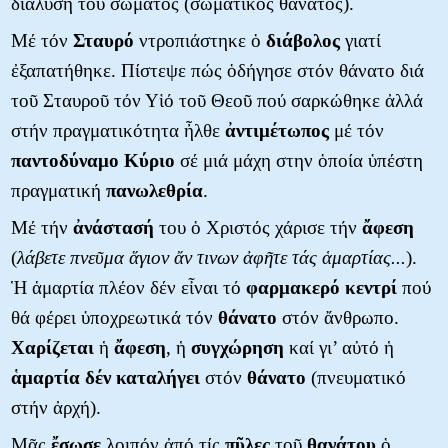
διάλυση τοῦ σώματος (σωματικός θάνατος).
Μέ τόν
Σταυρό
ντροπιάστηκε ὁ
διάβολος
γιατί
ἐξαπατήθηκε. Πίστεψε πώς ὁδήγησε στόν θάνατο διά
τοῦ Σταυροῦ τόν Υἱό τοῦ Θεοῦ πού σαρκώθηκε ἀλλά
στήν πραγματικότητα ἦλθε
ἀντιμέτωπος
μέ τόν
παντοδύναμο
Κύριο
σέ μιά μάχη στην ὁποία ὑπέστη
πραγματική
πανωλεθρία
.
Μέ τήν
ἀνάστασή
του ὁ Χριστός χάρισε τήν
ἄφεση
(
λάβετε πνεῦμα ἅγιον ἄν τινων ἀφῆτε τάς ἁμαρτίας...
).
Ἡ ἁμαρτία πλέον δέν εἶναι τό
φαρμακερό κεντρί
πού
θά φέρει ὑποχρεωτικά τόν
θάνατο
στόν ἄνθρωπο.
Χαρίζεται
ἡ
ἄφεση
, ἡ
συγχώρηση
καί γι’ αὐτό ἡ
ἁμαρτία
δέν
καταλήγει
στόν
θάνατο
(πνευματικό
στήν ἀρχή).
Μᾶς
ἔσωσε
λοιπόν ἀπό τίς
πῦλες
τοῦ
θανάτου
ὁ