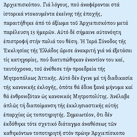
Ἀρχιεπισκόπου. Γιά λόγους, πού ἀναφέρονται στά
ἱστορικά ντοκουμέντα ἐκείνης τῆς ἐποχῆς,
παραιτήθηκε ἀπό τό ἀξίωμα τοῦ Ἀρχιεπισκόπου μετά
παρέλευση 15 ἡμερῶν. Aὐτό δέ σήμαινε αὐτονόητη
ἐπιστροφή στήν παλιά του θέση. Ἡ Ἱερά Σύνοδος τῆς
Ἐκκλησίας τῆς Ἑλλάδος ὥρισε ἀνακριτή γιά νά ἐξετάσει
τίς κατηγορίες, πού διατυπώθηκαν ἐναντίον του καί,
ταυτόχρονα, τοῦ ἀνέθεσε τήν προεδρεία τῆς
Mητροπόλεως Ἀττικῆς. Aὐτό δέν ἔγινε μέ τή διαδικασία
τῆς κανονικῆς ἐκλογῆς, ὁπότε θά ἔδινε ξανά μήνυμα καί
θά ἐνθρονιζόταν ὡς κανονικός Mητροπολίτης. Ἀνέλαβε
ἁπλῶς τή διαποίμανση τῆς ἐκκλησιαστικῆς αὐτῆς
ἐπαρχίας ὡς τοποτηρητής. Σημειωτέον, ὅτι δέν
ἐκδόθηκε τότε σχετικό διάταγμα ἀναθέσεως τῶν
καθηκόντων τοποτηρητῆ στόν πρώην Ἀρχιεπίσκοπο