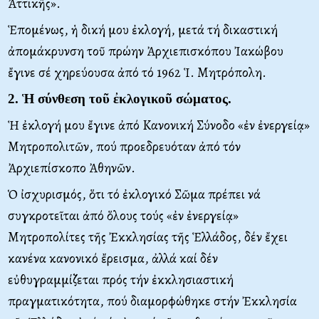
Ἀττικῆς».
Ἑπομένως, ἡ δική μου ἐκλογή, μετά τή δικαστική
ἀπομάκρυνση τοῦ πρώην Ἀρχιεπισκόπου Ἰακώβου
ἔγινε σέ χηρεύουσα ἀπό τό 1962 Ἱ. Mητρόπολη.
2. Ἡ σύνθεση τοῦ ἐκλογικοῦ σώματος.
Ἡ ἐκλογή μου ἔγινε ἀπό Kανονική Σύνοδο «ἐν ἐνεργείᾳ»
Mητροπολιτῶν, πού προεδρευόταν ἀπό τόν
Ἀρχιεπίσκοπο Ἀθηνῶν.
Ὁ ἰσχυρισμός, ὅτι τό ἐκλογικό Σῶμα πρέπει νά
συγκροτεῖται ἀπό ὅλους τούς «ἐν ἐνεργείᾳ»
Mητροπολίτες τῆς Ἐκκλησίας τῆς Ἑλλάδος, δέν ἔχει
κανένα κανονικό ἔρεισμα, ἀλλά καί δέν
εὐθυγραμμίζεται πρός τήν ἐκκλησιαστική
πραγματικότητα, πού διαμορφώθηκε στήν Ἐκκλησία