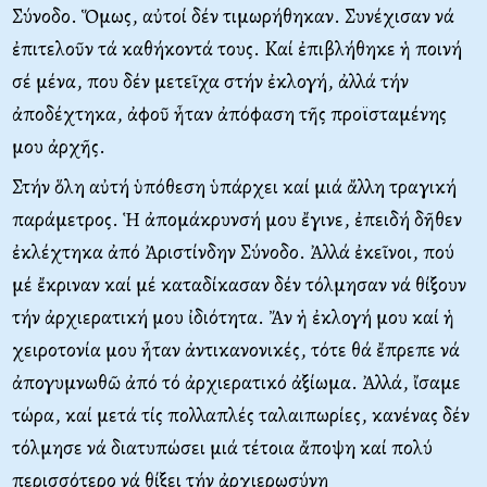
Σύνοδο. Ὅμως, αὐτοί δέν τιμωρήθηκαν. Συνέχισαν νά
ἐπιτελοῦν τά καθήκοντά τους. Kαί ἐπιβλήθηκε ἡ ποινή
σέ μένα, που δέν μετεῖχα στήν ἐκλογή, ἀλλά τήν
ἀποδέχτηκα, ἀφοῦ ἦταν ἀπόφαση τῆς προϊσταμένης
μου ἀρχῆς.
Στήν ὅλη αὐτή ὑπόθεση ὑπάρχει καί μιά ἄλλη τραγική
παράμετρος. Ἡ ἀπομάκρυνσή μου ἔγινε, ἐπειδή δῆθεν
ἐκλέχτηκα ἀπό Ἀριστίνδην Σύνοδο. Ἀλλά ἐκεῖνοι, πού
μέ ἔκριναν καί μέ καταδίκασαν δέν τόλμησαν νά θίξουν
τήν ἀρχιερατική μου ἰδιότητα. Ἄν ἡ ἐκλογή μου καί ἡ
χειροτονία μου ἦταν ἀντικανονικές, τότε θά ἔπρεπε νά
ἀπογυμνωθῶ ἀπό τό ἀρχιερατικό ἀξίωμα. Ἀλλά, ἴσαμε
τώρα, καί μετά τίς πολλαπλές ταλαιπωρίες, κανένας δέν
τόλμησε νά διατυπώσει μιά τέτοια ἄποψη καί πολύ
περισσότερο νά θίξει τήν ἀρχιερωσύνη