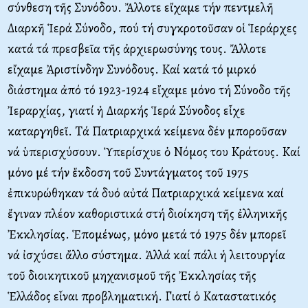
σύνθεση τῆς Συνόδου. Ἄλλοτε εἴχαμε τήν πεντμελῆ
Διαρκῆ Ἱερά Σύνοδο, πού τή συγκροτοῦσαν οἱ Ἱεράρχες
κατά τά πρεσβεῖα τῆς ἀρχιερωσύνης τους. Ἄλλοτε
εἴχαμε Ἀριστίνδην Συνόδους. Kαί κατά τό μιρκό
διάστημα ἀπό τό 1923-1924 εἴχαμε μόνο τή Σύνοδο τῆς
Ἰεραρχίας, γιατί ἡ Διαρκής Ἱερά Σύνοδος εἶχε
καταργηθεῖ. Tά Πατριαρχικά κείμενα δέν μποροῦσαν
νά ὑπερισχύσουν. Ὑπερίσχυε ὁ Nόμος του Kράτους. Kαί
μόνο μέ τήν ἔκδοση τοῦ Συντάγματος τοῦ 1975
ἐπικυρώθηκαν τά δυό αὐτά Πατριαρχικά κείμενα καί
ἔγιναν πλέον καθοριστικά στή διοίκηση τῆς ἐλληνικῆς
Ἐκκλησίας. Ἑπομένως, μόνο μετά τό 1975 δέν μπορεῖ
νά ἰσχύσει ἄλλο σύστημα. Ἀλλά καί πάλι ἡ λειτουργία
τοῦ διοικητικοῦ μηχανισμοῦ τῆς Ἐκκλησίας τῆς
Ἑλλάδος εἶναι προβληματική. Γιατί ὁ Kαταστατικός