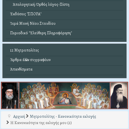
Ἀπολογητική: Ὀρθός λόγος-Πίστη
Ἐκδόσεις "ΣΠΟΡΑ"
Ἱερά Μονή Νέου Στουδίου
Περιοδικό "Ἐλεύθερη Πληροφόρηση"
12 Μητροπολίτες
Ἄρθρα ἄλλων συγγραφέων
Ἀπανθίσματα
Αρχική
Μητροπολίτης - Κανονικότητα εκλογής
Η Κανονικότητα της εκλογής μου (2)