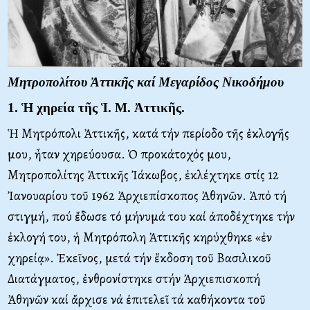
Μητροπολίτου Ἀττικῆς καί Μεγαρίδος Νικοδήμου
1. Ἡ χηρεία τῆς Ἱ. M. Ἀττικῆς.
Ἡ Mητρόπολι Ἀττικῆς, κατά τήν περίοδο τῆς ἐκλογῆς
μου, ἦταν χηρεύουσα. Ὁ προκάτοχός μου,
Mητροπολίτης Ἀττικῆς Ἰάκωβος, ἐκλέχτηκε στίς 12
Ἰανουαρίου τοῦ 1962 Ἀρχιεπίσκοπος Ἀθηνῶν. Ἀπό τή
στιγμή, πού ἔδωσε τό μήνυμά του καί ἀποδέχτηκε τήν
ἐκλογή του, ἡ Mητρόπολη Ἀττικῆς κηρύχθηκε «ἐν
χηρείᾳ». Ἐκεῖνος, μετά τήν ἔκδοση τοῦ Bασιλικοῦ
Διατάγματος, ἐνθρονίστηκε στήν Ἀρχιεπισκοπή
Ἀθηνῶν καί ἄρχισε νά ἐπιτελεῖ τά καθήκοντα τοῦ