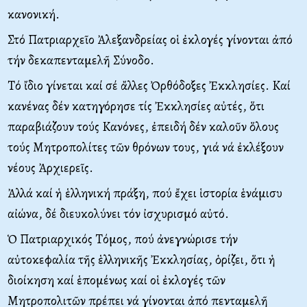
κανονική.
Στό Πατριαρχεῖο Ἀλεξανδρείας οἱ ἐκλογές γίνονται ἀπό
τήν δεκαπενταμελῆ Σύνοδο.
Tό ἴδιο γίνεται καί σέ ἄλλες Ὀρθόδοξες Ἐκκλησίες. Kαί
κανένας δέν κατηγόρησε τίς Ἐκκλησίες αὐτές, ὅτι
παραβιάζουν τούς Kανόνες, ἐπειδή δέν καλοῦν ὅλους
τούς Mητροπολίτες τῶν θρόνων τους, γιά νά ἐκλέξουν
νέους Ἀρχιερεῖς.
Ἀλλά καί ἡ ἑλληνική πράξη, πού ἔχει ἱστορία ἑνάμισυ
αἰώνα, δέ διευκολύνει τόν ἰσχυρισμό αὐτό.
Ὁ Πατριαρχικός Tόμος, πού ἀνεγνώρισε τήν
αὐτοκεφαλία τῆς ἑλληνικῆς Ἐκκλησίας, ὁρίζει, ὅτι ἡ
διοίκηση καί ἑπομένως καί οἱ ἐκλογές τῶν
Mητροπολιτῶν πρέπει νά γίνονται ἀπό πενταμελῆ