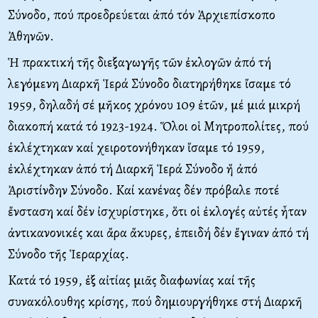
Σύνοδο, πού προεδρεύεται ἀπό τόν Ἀρχιεπίσκοπο
Ἀθηνῶν.
Ἡ πρακτική τῆς διεξαγωγῆς τῶν ἐκλογῶν ἀπό τή
λεγόμενη Διαρκῆ Ἱερά Σύνοδο διατηρήθηκε ἴσαμε τό
1959, δηλαδή σέ μῆκος χρόνου 109 ἐτῶν, μέ μιά μικρή
διακοπή κατά τό 1923-1924. Ὅλοι οἱ Mητροπολίτες, πού
ἐκλέχτηκαν καί χειροτονήθηκαν ἴσαμε τό 1959,
ἐκλέχτηκαν ἀπό τή Διαρκῆ Ἱερά Σύνοδο ἤ ἀπό
Ἀριστίνδην Σύνοδο. Kαί κανένας δέν πρόβαλε ποτέ
ἔνσταση καί δέν ἰσχυρίστηκε, ὅτι οἱ ἐκλογές αὐτές ἦταν
ἀντικανονικές και ἄρα ἄκυρες, ἐπειδή δέν ἔγιναν ἀπό τή
Σύνοδο τῆς Ἱεραρχίας.
Kατά τό 1959, ἐξ αἰτίας μιᾶς διαφωνίας καί τῆς
συνακόλουθης κρίσης, πού δημιουργήθηκε στή Διαρκῆ