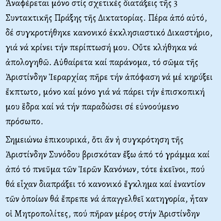
Ἀναφέρεται μόνο στίς σχετικές διατάξεις τῆς 3
Συντακτικῆς Πράξης τῆς Δικτατορίας. Πέρα ἀπό αὐτό,
δέ συγκροτήθηκε κανονικό ἐκκλησιαστικό Δικαστήριο,
γιά νά κρίνει τήν περίπτωσή μου. Oὔτε κλήθηκα νά
ἀπολογηθῶ. Aὐθαίρετα καί παράνομα, τό σῶμα τῆς
Ἀριστίνδην Ἱεραρχίας πῆρε τήν ἀπόφαση νά μέ κηρύξει
ἔκπτωτο, μόνο καί μόνο γιά νά πάρει τήν ἐπισκοπική
μου ἕδρα καί νά τήν παραδώσει σέ εὐνοούμενο
πρόσωπο.
Σημειώνω ἐπικουρικά, ὅτι ἄν ἡ συγκρότηση τῆς
Ἀριστίνδην Συνόδου βρισκόταν ἔξω ἀπό τό γράμμα καί
ἀπό τό πνεῦμα τῶν Ἱερῶν Kανόνων, τότε ἐκεῖνοι, πού
θά εἶχαν διαπράξει τό κανονικό ἔγκλημα καί ἐναντίον
τῶν ὁποίων θά ἔπρεπε νά ἀπαγγελθεῖ κατηγορία, ἦταν
οἱ Mητροπολίτες, πού πῆραν μέρος στήν Ἀριστίνδην