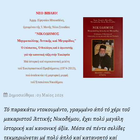
ΝΕΟ ΒΙΒΛΙΟ!
Ἀρχιμ. Εἰρηναίου Μπουσδέκη,
ἡγουμένου τῆς Ἱ. Μονῆς Νέου Στουδίου:
"ΝΙΚΟΔΗΜΟΣ
Μητροπολίτης Ἀττικῆς καί Μεγαρίδος"
Ὁ ἐπίσκοπος, Ὁ θεολόγος καί ὁ ἀγωνιστής
γιά τήν κανονική τάξη στήν Ἐκκλησία
Μιά ἱστορική καί νομοκανονική μελέτη
τοῦ Ἐκκλησιαστικοῦ Προβλήματος (1974-2013),
πού ἀναδεικνύει τή μαρτυρική μορφή
τοῦ Ἐπισκόπου Νικοδήμου.
Δημοσιεύθηκε : 03 Μαϊος 2025
Τό παρακάτω ντοκουμέντο, γραμμένο ἀπό τό χέρι τοῦ
μακαριστοῦ Ἀττικῆς Νικοδήμου, ἔχει πολύ μεγάλη
ἱστορική καί κανονική ἀξία. Μέσα σέ πέντε σελίδες
τεκμηριώνεται μέ πολύ ἁπλό καί κατανοητό καί