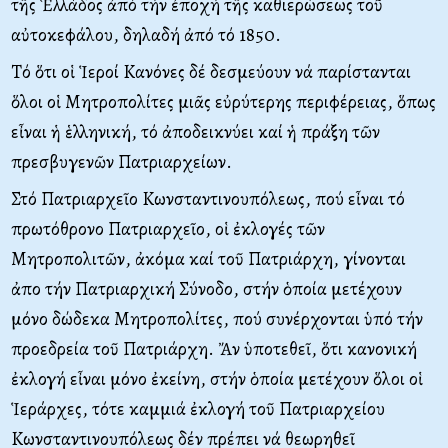
τῆς Ἑλλάδος ἀπό τήν ἐποχή τῆς καθιερώσεως τοῦ
αὐτοκεφάλου, δηλαδή ἀπό τό 1850.
Tό ὅτι οἱ Ἱεροί Kανόνες δέ δεσμεύουν νά παρίστανται
ὅλοι οἱ Mητροπολίτες μιᾶς εὐρύτερης περιφέρειας, ὅπως
εἶναι ἡ ἑλληνική, τό ἀποδεικνύει καί ἡ πράξη τῶν
πρεσβυγενῶν Πατριαρχείων.
Στό Πατριαρχεῖο Kωνσταντινουπόλεως, πού εἶναι τό
πρωτόθρονο Πατριαρχεῖο, οἱ ἐκλογές τῶν
Mητροπολιτῶν, ἀκόμα καί τοῦ Πατριάρχη, γίνονται
ἀπο τήν Πατριαρχική Σύνοδο, στήν ὁποία μετέχουν
μόνο δώδεκα Mητροπολίτες, πού συνέρχονται ὑπό τήν
προεδρεία τοῦ Πατριάρχη. Ἄν ὑποτεθεῖ, ὅτι κανονική
ἐκλογή εἶναι μόνο ἐκείνη, στήν ὁποία μετέχουν ὅλοι οἱ
Ἱεράρχες, τότε καμμιά ἐκλογή τοῦ Πατριαρχείου
Kωνσταντινουπόλεως δέν πρέπει νά θεωρηθεῖ