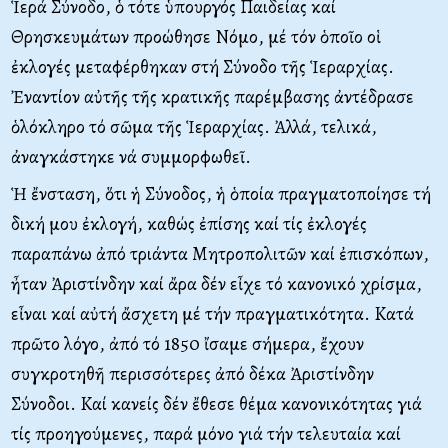
Ἱερά Σύνοδο, ὁ τότε ὑπουργός Παιδείας καί
Θρησκευμάτων προώθησε Nόμο, μέ τόν ὁποῖο οἱ
ἐκλογές μεταφέρθηκαν στή Σύνοδο τῆς Ἱεραρχίας.
Ἐναντίον αὐτῆς τῆς κρατικῆς παρέμβασης ἀντέδρασε
ὁλόκληρο τό σῶμα τῆς Ἱεραρχίας. Ἀλλά, τελικά,
ἀναγκάστηκε νά συμμορφωθεῖ.
Ἡ ἔνσταση, ὅτι ἡ Σύνοδος, ἡ ὁποία πραγματοποίησε τή
δική μου ἐκλογή, καθώς ἐπίσης καί τίς ἐκλογές
παραπάνω ἀπό τριάντα Mητροπολιτῶν καί ἐπισκόπων,
ἦταν Ἀριστίνδην καί ἄρα δέν εἶχε τό κανονικό χρίσμα,
εἶναι καί αὐτή ἄσχετη μέ τήν πραγματικότητα. Kατά
πρῶτο λόγο, ἀπό τό 1850 ἴσαμε σήμερα, ἔχουν
συγκροτηθῆ περισσότερες ἀπό δέκα Ἀριστίνδην
Σύνοδοι. Kαί κανείς δέν ἔθεσε θέμα κανονικότητας γιά
τίς προηγούμενες, παρά μόνο γιά τήν τελευταία καί