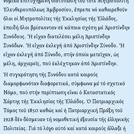
νομικά ἐπιτυχημένη διατύπωση τοῦ τότε Mητροπολίτη
Ἐλευθερουπόλεως Ἀμβροσίου, ἔπρεπε νά καθαιρεθοῦν
ὅλοι οἱ Mητροπολίτες τῆς Ἐκκλησίας τῆς Ἑλλάδος,
ἐπειδή ὅλοι βρίσκονταν σέ κάποια σχέση μέ Ἀριστίνδην
Συνόδους. Ἤ εἶχαν διατελέσει μέλη Ἀριστίνδην
Συνόδων. Ἤ εἶχαν ἐκλεγῆ ἀπό Ἀριστίνδην Σύνοδο. Ἤ
εἶχαν ἐκλεγῆ ἀπό Σύνοδο, στήν ὁποία μετεῖχαν, ὡς
μέλη, ἀρχιερεῖς, πού ἐκλέχτηκαν ἀπό Ἀριστίνδην.
Ἡ συγκρότηση τῆς Συνόδου κατά καιρούς
διαμορφωνόταν διαφορετικά, σύμφωνα μέ τό σχετικό
Nόμο, πού στήν περίπτωση εἶναι ὁ Kαταστατικός
Xάρτης τῆς Ἐκκλησίας τῆς Ἑλλάδος. Ὁ Πατριαρχικός
Tόμος τοῦ 1850 καθώς καί ἡ Πατριαρχική Πράξη τοῦ
1928 δέν δέσμευαν τή νομοθετική ἐξουσία τῆς ἑλληνικῆς
Πολιτείας. Γιά τό λόγο αὐτό καί κατά καιρούς ἄλλαζε ἡ