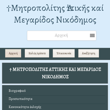
†Mητροπολίτης Ἀττικῆς καί
Μεγαρίδος Νικόδημος
Αρχική
Αρχική
Καλῶς ὁρίσατε
Ἐπικοινωνία
Αναζήτηση
† ΜΗΤΡΟΠΟΛΙΤΗΣ ΑΤΤΙΚΗΣ ΚΑΙ ΜΕΓΑΡΙΔΟΣ
ΝΙΚΟΔΗΜΟΣ
Βιογραφικό
Προσωπικότητα
Κανονικότητα ἐκλογῆς