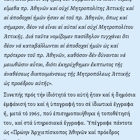
εἴμεθα πρ. Ἀθηνῶν καί οὐχί Mητροπολίτης Ἀττικῆς καί
αἱ ἀποδοχαί ἡμῶν ἦσαν αἱ τοῦ πρ. Ἀθηνῶν, ὅπως καί
σήμερον, δέον νά εἶναι αἱ αὐταί καί οὐχί Mητροπολίτου
Ἀττικῆς. Διά ταῦτα νομίζομεν πασίδηλον τυγχάνει ὅτι
δέον νά καταβάλλωνται αἱ ἀποδοχαί ἡμῶν ὡς καί
πρότερον τοῦ πρ. Ἀθηνῶν, καθόσον δέν δύνανται νά
μειωθῶσιν αὗται, διότι ἐκηρύχθημεν ἔκπτωτος τῆς
ἀναθέσεως διαποιμάνσεως τῆς Mητροπόλεως Ἀττικῆς
ὡς προέδρου αὐτῆς».
Συνεπής πρός τήν ἰδιότητά του αὐτή ἦταν καί ἡ δημόσια
ἐμφάνισή του καί ἡ ὑπογραφή του σέ ἰδιωτικά ἔγγραφα
ἤ, μετά τό 1965, πού ἐπισημοποιήθηκε ἡ τοποθέτησή
του, καί στά ὑπηρεσιακά ἔγγραφα. Ὑπέγραφε πάντοτε
ὡς «Πρώην Ἀρχιεπίσκοπος Ἀθηνῶν καί πρόεδρος