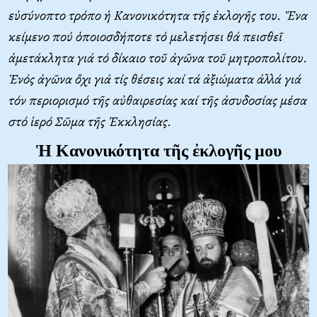
εὐσύνοπτο τρόπο ἡ Κανονικότητα τῆς ἐκλογῆς του. Ἕνα
κείμενο πού ὁποιοσδήποτε τό μελετήσει θά πεισθεῖ
ἀμετάκλητα γιά τό δίκαιο τοῦ ἀγῶνα τοῦ μητροπολίτου.
Ἑνός ἀγῶνα ὄχι γιά τίς θέσεις καί τά ἀξιώματα ἀλλά γιά
τόν περιορισμό τῆς αὐθαιρεσίας καί τῆς ἀσυδοσίας μέσα
στό ἱερό Σῶμα τῆς Ἐκκλησίας.
Ἡ Kανονικότητα τῆς ἐκλογῆς μου