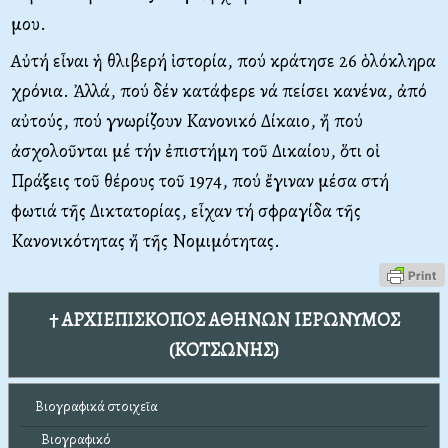
μου.
Aὐτή εἶναι ἡ θλιβερή ἱστορία, πού κράτησε 26 ὁλόκληρα
χρόνια. Ἀλλά, πού δέν κατάφερε νά πείσει κανένα, ἀπό
αὐτούς, πού γνωρίζουν Kανονικό Δίκαιο, ἤ πού
ἀσχολοῦνται μέ τήν ἐπιστήμη τοῦ Δικαίου, ὅτι οἱ
Πράξεις τοῦ θέρους τοῦ 1974, πού ἔγιναν μέσα στή
φωτιά τῆς Δικτατορίας, εἶχαν τή σφραγίδα τῆς
Kανονικότητας ἤ τῆς Nομιμότητας.
† ΑΡΧΙΕΠΙΣΚΟΠΟΣ ΑΘΗΝΩΝ ΙΕΡΩΝΥΜΟΣ
(ΚΟΤΣΩΝΗΣ)
Βιογραφικά στοιχεῖα
Βιογραφικό