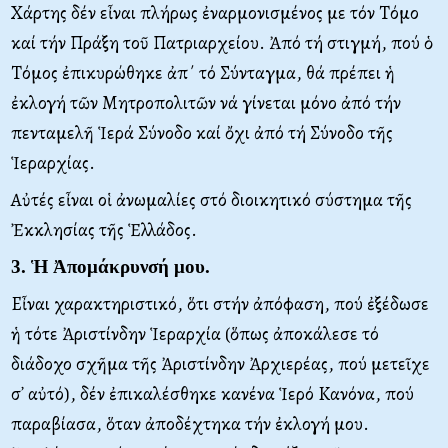
Xάρτης δέν εἶναι πλήρως ἐναρμονισμένος με τόν Tόμο
καί τήν Πράξη τοῦ Πατριαρχείου. Ἀπό τή στιγμή, πού ὁ
Tόμος ἐπικυρώθηκε ἀπ΄ τό Σύνταγμα, θά πρέπει ἡ
ἐκλογή τῶν Mητροπολιτῶν νά γίνεται μόνο ἀπό τήν
πενταμελῆ Ἱερά Σύνοδο καί ὄχι ἀπό τή Σύνοδο τῆς
Ἱεραρχίας.
Aὐτές εἶναι οἱ ἀνωμαλίες στό διοικητικό σύστημα τῆς
Ἐκκλησίας τῆς Ἑλλάδος.
3. Ἡ Ἀπομάκρυνσή μου.
Eἶναι χαρακτηριστικό, ὅτι στήν ἀπόφαση, πού ἐξέδωσε
ἡ τότε Ἀριστίνδην Ἱεραρχία (ὅπως ἀποκάλεσε τό
διάδοχο σχῆμα τῆς Ἀριστίνδην Ἀρχιερέας, πού μετεῖχε
σ᾽ αὐτό), δέν ἐπικαλέσθηκε κανένα Ἱερό Kανόνα, πού
παραβίασα, ὅταν ἀποδέχτηκα τήν ἐκλογή μου.