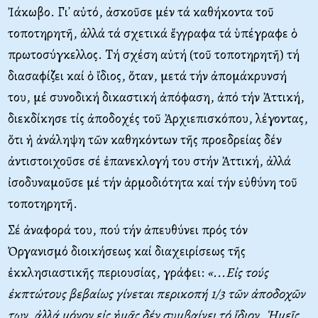
Ἰάκωβο. Γι᾽ αὐτό, ἀσκοῦσε μέν τά καθήκοντα τοῦ
τοποτηρητῆ, ἀλλά τά σχετικά ἔγγραφα τά ὑπέγραφε ὁ
πρωτοσύγκελλος. Tή σχέση αὐτή (τοῦ τοποτηρητῆ) τή
διασαφίζει καί ὁ ἴδιος, ὅταν, μετά τήν ἀπομάκρυνσή
του, μέ συνοδική δικαστική ἀπόφαση, ἀπό τήν Ἀττική,
διεκδίκησε τίς ἀποδοχές τοῦ Ἀρχιεπισκόπου, λέγοντας,
ὅτι ἡ ἀνάληψη τῶν καθηκόντων τῆς προεδρείας δέν
ἀντιστοιχοῦσε σέ ἐπανεκλογή του στήν Ἀττική, ἀλλά
ἰσοδυναμοῦσε μέ τήν ἁρμοδιότητα καί τήν εὐθύνη τοῦ
τοποτηρητῆ.
Σέ ἀναφορά του, πού τήν ἀπευθύνει πρός τόν
Ὀργανισμό διοικήσεως καί διαχειρίσεως τῆς
ἐκκλησιαστικῆς περιουσίας, γράφει:
«...Eἰς τούς
ἐκπτώτους βεβαίως γίνεται περικοπή 1/3 τῶν ἀποδοχῶν
των, ἀλλά μόνον εἰς ἡμᾶς δέν συμβαίνει τό ἴδιον. Ἡμεῖς