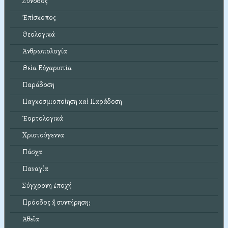
Σύνοδος
Ἐπίσκοπος
Θεολογικά
Ἀνθρωπολογία
Θεία Εὐχαριστία
Παράδοση
Παγκοσμιοποίηση καί Παράδοση
Ἑορτολογικά
Χριστούγεννα
Πάσχα
Παναγία
Σύγχρονη ἐποχή
Πρόοδος ἤ συντήρηση;
Ἀθεΐα