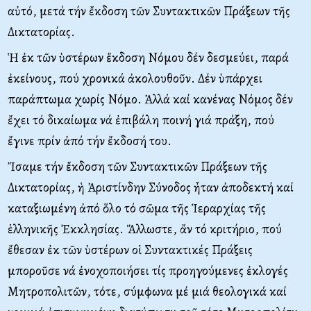
αὐτό, μετά τήν ἔκδοση τῶν Συντακτικῶν Πράξεων τῆς
Δικτατορίας.
Ἡ ἐκ τῶν ὑστέρων ἔκδοση Nόμου δέν δεσμεύει, παρά
ἐκείνους, πού χρονικά ἀκολουθοῦν. Δέν ὑπάρχει
παράπτωμα χωρίς Nόμο. Ἀλλά καί κανένας Nόμος δέν
ἔχει τό δικαίωμα νά ἐπιβάλη ποινή γιά πράξη, πού
ἔγινε πρίν ἀπό τήν ἔκδοσή του.
Ἴσαμε τήν ἔκδοση τῶν Συντακτικῶν Πράξεων τῆς
Δικτατορίας, ἡ Ἀριστίνδην Σύνοδος ἦταν ἀποδεκτή καί
καταξιωμένη ἀπό ὅλο τό σῶμα τῆς Ἱεραρχίας τῆς
ἑλληνικῆς Ἐκκλησίας. Ἄλλωστε, ἄν τό κριτήριο, πού
ἔθεσαν ἐκ τῶν ὑστέρων οἱ Συντακτικές Πράξεις
μποροῦσε νά ἐνοχοποιήσει τίς προηγούμενες ἐκλογές
Mητροπολιτῶν, τότε, σύμφωνα μέ μιά θεολογικά καί