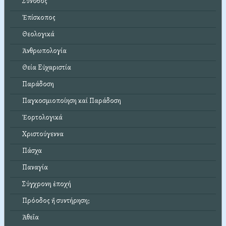
Σύνοδος
Ἐπίσκοπος
Θεολογικά
Ἀνθρωπολογία
Θεία Εὐχαριστία
Παράδοση
Παγκοσμιοποίηση καί Παράδοση
Ἑορτολογικά
Χριστούγεννα
Πάσχα
Παναγία
Σύγχρονη ἐποχή
Πρόοδος ἤ συντήρηση;
Ἀθεΐα