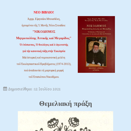
ΝΕΟ ΒΙΒΛΙΟ!
Ἀρχιμ. Εἰρηναίου Μπουσδέκη,
ἡγουμένου τῆς Ἱ. Μονῆς Νέου Στουδίου:
"ΝΙΚΟΔΗΜΟΣ
Μητροπολίτης Ἀττικῆς καί Μεγαρίδος"
Ὁ ἐπίσκοπος, Ὁ θεολόγος καί ὁ ἀγωνιστής
γιά τήν κανονική τάξη στήν Ἐκκλησία
Μιά ἱστορική καί νομοκανονική μελέτη
τοῦ Ἐκκλησιαστικοῦ Προβλήματος (1974-2013),
πού ἀναδεικνύει τή μαρτυρική μορφή
τοῦ Ἐπισκόπου Νικοδήμου.
Δημοσιεύθηκε : 12 Ιουλίου 2021
Θεμελιακή πράξη