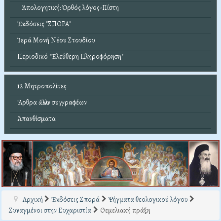
Ἀπολογητική: Ὀρθός λόγος-Πίστη
Ἐκδόσεις "ΣΠΟΡΑ"
Ἱερά Μονή Νέου Στουδίου
Περιοδικό "Ἐλεύθερη Πληροφόρηση"
12 Μητροπολίτες
Ἄρθρα ἄλλων συγγραφέων
Ἀπανθίσματα
Αρχική
Ἐκδόσεις Σπορά
Ψήγματα θεολογικού λόγου
Συναγμένοι στην Ευχαριστία
Θεμελιακή πράξη