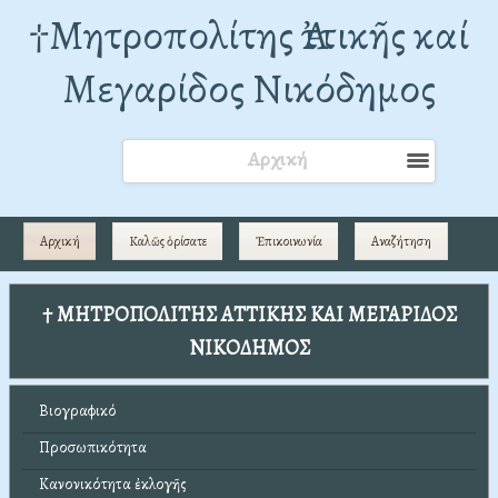
†Mητροπολίτης Ἀττικῆς καί
Μεγαρίδος Νικόδημος
Αρχική
Αρχική
Καλῶς ὁρίσατε
Ἐπικοινωνία
Αναζήτηση
† ΜΗΤΡΟΠΟΛΙΤΗΣ ΑΤΤΙΚΗΣ ΚΑΙ ΜΕΓΑΡΙΔΟΣ
ΝΙΚΟΔΗΜΟΣ
Βιογραφικό
Προσωπικότητα
Κανονικότητα ἐκλογῆς