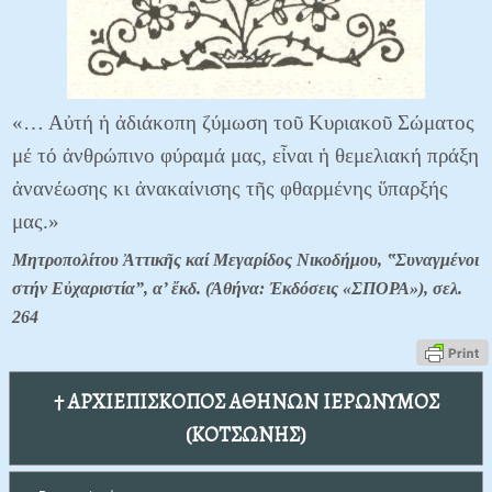
«… Αὐτή ἡ ἀδιάκοπη ζύμωση τοῦ Κυριακοῦ Σώματος
μέ τό ἀνθρώπινο φύραμά μας, εἶναι ἡ θεμελιακή πράξη
ἀνανέωσης κι ἀνακαίνισης τῆς φθαρμένης ὕπαρξής
μας.»
Μητροπολίτου Ἀττικῆς καί Μεγαρίδος Νικοδήμου, ‟Συναγμένοι
στήν Εὐχαριστία”, α’ ἔκδ. (Ἀθήνα: Ἐκδόσεις «ΣΠΟΡΑ»), σελ.
264
† ΑΡΧΙΕΠΙΣΚΟΠΟΣ ΑΘΗΝΩΝ ΙΕΡΩΝΥΜΟΣ
(ΚΟΤΣΩΝΗΣ)