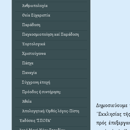
Ἀνθρωπολογία
Θεία Εὐχαριστία
Παράδοση
Παγκοσμιοποίηση καί Παράδοση
Ἑορτολογικά
Χριστούγεννα
Πάσχα
Παναγία
Σύγχρονη ἐποχή
Πρόοδος ἤ συντήρηση;
Ἀθεΐα
Δημοσιεύουμε 
Ἀπολογητική: Ὀρθός λόγος-Πίστη
᾿Εκ­κλησίας τῆ
Ἐκδόσεις "ΣΠΟΡΑ"
πρός ἐπεξεργα