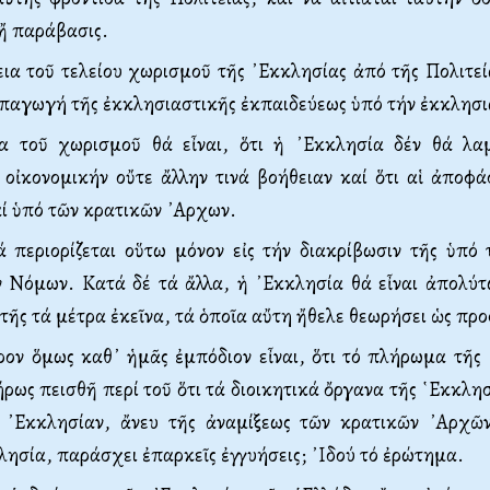
 ἤ παράβασις.
α τοῦ τελείου χωρι­σμοῦ τῆς ᾿Εκκλησίας ἀπό τῆς Πολιτε
 ὑπαγωγή τῆς ἐκκλησιαστικῆς ἐκπαιδεύεως ὑπό τήν ἐκκλησ
α τοῦ χωρισμοῦ θά εἶναι, ὅτι ἡ ᾿Εκκλησία δέν θά λ
 οἰκονομικήν οὔτε ἄλλην τινά βοήθειαν καί ὅτι αἱ ἀποφά­
αί ὑπό τῶν κρατικῶν ᾿Αρχων.
 περιορίζεται οὕτω μόνον εἰς τήν διακρίβωσιν τῆς ὑπό 
 Νόμων. Κατά δέ τά ἄλλα, ἡ ᾿Εκκλησία θά εἶναι ἀπολύτ
τῆς τά μέτρα ἐκεῖνα, τά ὁποῖα αὔτη ἤθελε θεω­ρήσει ὡς πρ
ον ὅμως καθ᾿ ἡμᾶς ἐμπόδιον εἶναι, ὅτι τό πλήρωμα τῆς 
ρως πεισθῆ περί τοῦ ὅτι τά διοικητικά ὄργανα τῆς ῾Εκ­κλησ
 ᾿Εκ­κλησίαν, ἄνευ τῆς ἀναμίξεως τῶν κρατικῶν ᾿Αρχῶ
κλησία, παράσχει ἐπαρκεῖς ἐγγυήσεις; ᾿Ιδού τό ἐρώτημα.