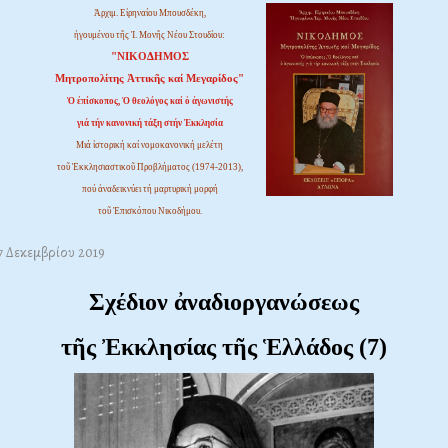
Ἀρχιμ. Εἰρηναίου Μπουσδέκη,
ἡγουμένου τῆς Ἱ. Μονῆς Νέου Στουδίου:
"ΝΙΚΟΔΗΜΟΣ
Μητροπολίτης Ἀττικῆς καί Μεγαρίδος"
Ὁ ἐπίσκοπος, Ὁ θεολόγος καί ὁ ἀγωνιστής
γιά τήν κανονική τάξη στήν Ἐκκλησία
Μιά ἱστορική καί νομοκανονική μελέτη
τοῦ Ἐκκλησιαστικοῦ Προβλήματος (1974-2013),
πού ἀναδεικνύει τή μαρτυρική μορφή
τοῦ Ἐπισκόπου Νικοδήμου.
7 Δεκεμβρίου 2019
Σχέδιον ἀναδιοργανώσεως
τῆς Ἐκκλησίας τῆς Ἑλλάδος (7)