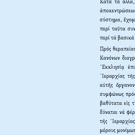
Κατά τά ἄλλα,
ἀποκεντρώσεως 
σύστημα, ἔχομ
περί ταῦτα συν
περί τά βασικά
Πρός θεραπείαν
Κανόνων διαγρ
᾿Εκκλησίᾳ ἐπι
῾Ιεραρχίας τῆ
αὐτῆς ὄργανον
συμφώνως πρός 
βαθύτατα εἰς τ
δύναται νά φέ
τῆς ῾Ιεραρχία
μέρους μονίμων