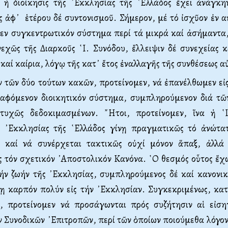
 ἡ διοίκησις τῆς ᾿Εκκλη­σίας τῆς ῾Ελλάδος ἔχει ἀνάγκη
ἀφ᾿ ἑτέρου δέ συντονισμοῦ. Σήμερον, μέ τό ἰσχῦον ἐν α
εν συγκεν­τρωτικόν σύστημα περί τά μικρά καί ἀσήμαντα
εχῶς τῆς Διαρκοῦς ῾Ι. Συνόδου, ἔλ­λειψιν δέ συνεχείας 
 καί καίρια, λόγῳ τῆς κατ᾿ ἔτος ἐναλλαγῆς τῆς συνθέσεως α
 τῶν δύο τούτων κακῶν, προτείνομεν, νά ἐπανέλθωμεν εἰς
αφόμενον διοικητικόν σύστημα, συμπληρούμενον διά τῶ
τυχῶς δεδοκιμασμένων. ῎Ητοι, προτείνομεν, ἵνα ἡ ῾
ς ᾿Εκκλησίας τῆς ῾Ελλάδος γίνῃ πραγματικῶς τό ἀνώτατ
 καί νά συνέρχεται τακτικῶς οὐχί μόνον ἅπαξ, ἀλλά 
τόν σχετικόν ᾿Αποστολικόν Κανόνα. ῾Ο θε­σμός οὗτος ἔχω
ήν ζωήν τῆς ᾿Εκκλησίας, συμπλη­ρούμενος δέ καί κανονι
ρῃ καρπόν πολύν εἰς τήν ᾿Εκκλησίαν. Συγκεκριμένως, κατ
ς, προτείνομεν νά προσάγωνται πρός συζήτησιν αἱ εἰσ­η
 Συνοδικῶν ᾿Επιτροπῶν, περί τῶν ὁποίων ποι­ούμεθα λόγο