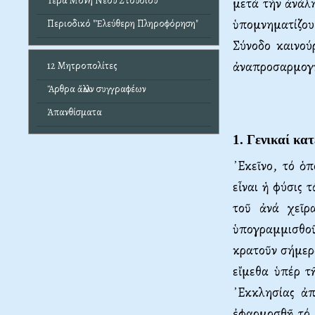
Ἱερά Μονή Νέου Στουδίου
μετά τήν ἀνάλ
ὑπο­μνηματίζο
Περιοδικό "Ἐλεύθερη Πληροφόρηση"
Σύνοδο καινού
ἀναπροσαρμογῆ
12 Μητροπολίτες
Ἄρθρα ἄλλων συγγραφέων
Ἀπανθίσματα
1. Γενικαί κα
᾿Εκεῖνο, τό ὁ
εἶναι ἡ φύσις 
τοῦ ἀνά χεῖρα
ὑπογραμμισθοῦν
κρατοῦν σήμερο
εἴμεθα ὑπέρ τ
᾿Εκκλησίας ἀπ
ἐφαρμοσθῇ τό 