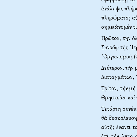
ἀνάληψις πλήρο
πληρώματος αὐτ
σημειώνομέν τι
Πρῶτον, τήν ὁ
Συνόδῳ τῆς ῾Ιε
᾿Οργανισμοῖς 
Δεύτερον, τήν 
Διαταγμάτων, 
Τρίτον, τήν μή
Θρησκείας καί 
Τετάρτη συνέπε
θά δυσκολεύσῃ 
αὐτῆς ἔναντι 
ἐπί τήν ὑπέρ 