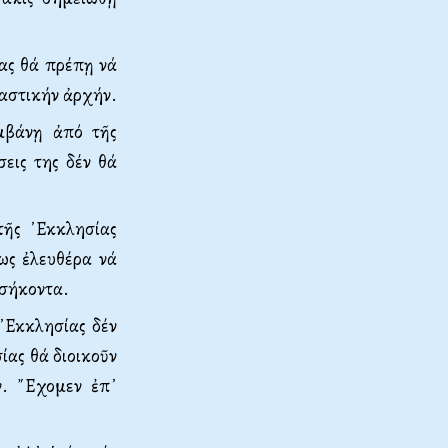
ίας θά πρέπῃ νά
ιαστικήν ἀρχήν.
αμβάνῃ ἀπό τῆς
σεις της δέν θά
τῆς ᾿Εκ­κλησίας
ως ἐλευθέρα νά
οσήκοντα.
᾿Εκ­κλησίας δέν
ίας θά διοικοῦν
ν. ῎Εχομεν ἐπ᾿