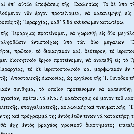
ι αἱ ἐπ᾿ αὐτῶν ἀποφάσεις τῆς ᾿Εκ­κλησίας. Τό δέ ὑπό τῆ
λούμενον νῦν ἔργον προτείνο­μεν, νά κατανεμηθῇ εἰς
ροπάς τῆς ῾Ιεραρχίας, καθ᾿ ἅ θά ἐκθέσωμεν κατωτέρω.
τῆς ῾Ιεραρχίας προτεί­νομεν, νά χωρισθῇ εἰς δύο μεγάλο
αληφθῶσιν ἀντι­στοίχως ὑπό τῶν δύο μεγάλων ᾿Ε
ἤτοι, πρῶτον, τό διοικητικόν καί, δεύτερον, τό ἱεραποσ
μέν διοικητικόν ἔργον προτείνομεν, νά ἀνατεθῇ εἰς τό Γ
Ιεραρ­χίας, τό δέ ἱεραποστολικόν καί μορφω­τικόν ἐν 
 τῆς ᾿Αποστολικῆς Διακονίας, ὡς ὀργάνου τῆς ῾Ι. Συνόδου τ
νικόν σύνθημα, τό ὁποῖον προτείνομεν νά κατευθύνῃ
ργασίαν, πρέπει νά εἶναι ἡ κατάκτησις οὐ μόνον τοῦ λαο
ολιτικῆς, ἐπαγγελματικῆς, κοινωνικῆς καί πνευματικῆς. ᾿
 της καί πρόγραμμά της ἐντός ἐτῶν τινων νά κα­τακτήσῃ τ
 θά ἔχῃ ἐντός βραχέος χρονικοῦ διαστή­ματος ἐπιτελ
 ἔργον.