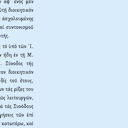
ν ἀφ᾿ ἑνός μέν
ὐτῇ διοικητικόν
, ἀσχολουμένης
καί συντονισμοῦ
ὐτῆς.
 τό ὑπό τῶν ῾Ι.
ν ἤδη ἐν τῇ Μ.
Ι. Σύνοδος τῆς
ον διοικητικόν
δίς τοῦ ἔτους,
ν τάς ρίζας του
κῶς λειτουργῶν,
ά τάς Συνόδους
γήσεις τῶν ἐπί
ν κατωτέρω, καί