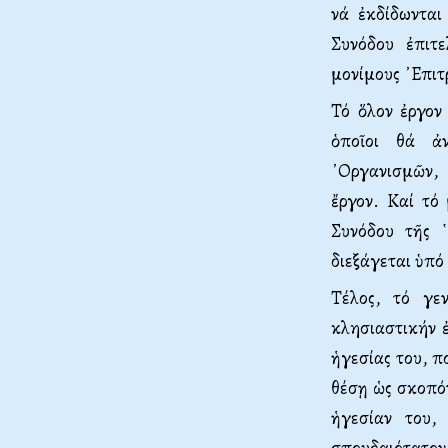
νά ἐκδί­δωντα
Συνόδου ἐπιτε
μονίμους ᾿Επιτ
Τό ὅλον ἐργον 
ὁποῖοι θά ἀν
᾿Οργανισμῶν, 
ἔργον. Καί τό 
Συνόδου τῆς ῾
διεξάγεται ὑπό
Τέλος, τό γε
κλησιαστικήν ἐ
ἡγεσίας του, π
θέσῃ ὡς σκοπόν
ἡγεσίαν του,
σπουδαιότατον