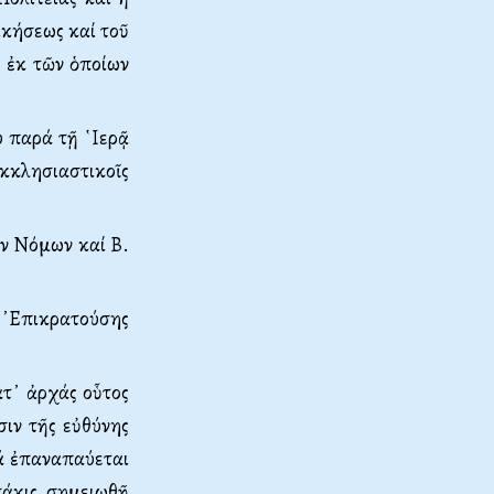
ικήσεως καί τοῦ
, ἐκ τῶν ὁποίων
 παρά τῇ ῾Ιερᾷ
ἐκκλησιαστικοῖς
ιν Νόμων καί Β.
 ᾿Ε­πικρατούσης
ατ᾿ ἀρχάς οὗτος
σιν τῆς εὐθύνης
ά ἐπαναπαύεται
σάκις σημειωθῇ