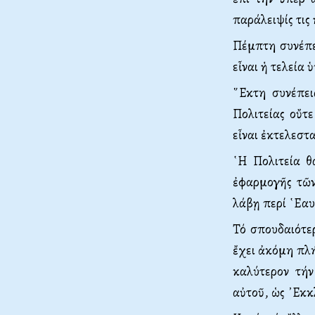
παράλειψίς τις
Πέμπτη συνέπει
εἶναι ἡ τελεία
῞Εκτη συνέπει
Πολιτείας οὔτε
εἶναι ἐκτελεστ
῾Η Πολιτεία θά
ἐφαρμογῆς τῶν
λάβῃ περί ῾Εαυ
Τό σπουδαιότερ
ἔχει ἀκόμη πλή
καλύτερον τήν
αὐτοῦ, ὡς ᾿Εκ­