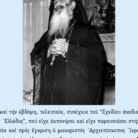
καί τήν ἑβδόμη, τελευταία, συνέχεια τοῦ “Σχεδίου ἀναδι
ς ῾Ελλάδος”, πού εἶχε ἐκπονήσει καί εἶχε παρουσιάσει στή
σία καί πρός ἔγκριση ὁ μακαριστός ᾿Αρχιεπίσκοπος ῾Ιε