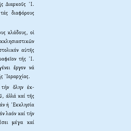
ς Διαρκοῦς ῾Ι.
 τάς διαφόρους
υς κλά­δους, οἱ
κκλησιαστικῶν
το­λικόν αὐτῆς
ραφεῖον τῆς ῾Ι.
γένει ἔργον νά
ῆς ῾Ιεραρχίας.
 τήν ὅλην ἐκ­
ῦ, ἀλλά καί τῆς
Εάν ἡ ᾿Εκκλησία
όν λαόν καί τήν
έσει μέγα καί