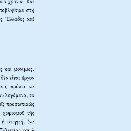
ύο χρόνια. Καί
ὑποβλήθηκε στή
ς ῾Ελλάδος καί
ς καί μονίμως,
δέν εἶναι ἔργον
τοις πρέπει νά
ου λεγόμενα, τό
εῖς προσω­πικῶς
υ χωρισμοῦ τῆς
 ἡ στιγμή, ἵνα
ολιτείας καί ἡ