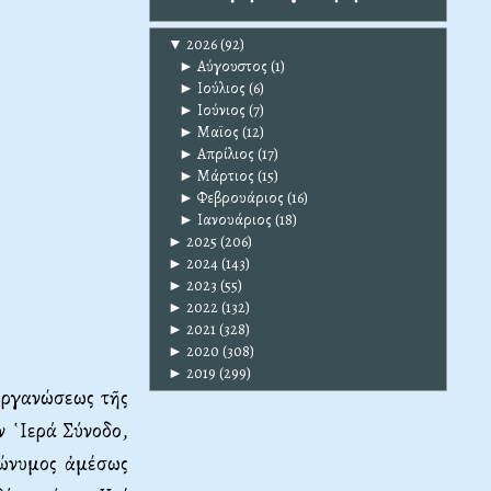
▼
2026
(92)
►
Αύγουστος
(1)
►
Ιούλιος
(6)
►
Ιούνιος
(7)
►
Μαϊος
(12)
►
Απρίλιος
(17)
►
Μάρτιος
(15)
►
Φεβρουάριος
(16)
►
Ιανουάριος
(18)
►
2025
(206)
►
2024
(143)
►
2023
(55)
►
2022
(132)
►
2021
(328)
►
2020
(308)
►
2019
(299)
οργανώσεως τῆς
ν ῾Ιερά Σύνοδο,
ρώνυμος ἀμέσως