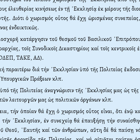
υς ἐλευθερίας κινήσεως ἐν τῇ ᾿Εκ­κλησίᾳ ἐκ μέρους τῆς διο
ῆς. Διότι ὁ χωρισμός οὗτος θά ἔχῃ ὡρισμένας συνεπείας
νας ἐνδεικτικῶς.
λοσχερῆ κατάργησιν τοῦ θεσμοῦ τοῦ Βασιλικοῦ ᾿Επιτρόπου
ραρχίας, τοῖς Συνοδικοῖς Δικαστηρίοις καί τοῖς κεντρικοῖς 
(ΟΔΕΠ, ΤΑΚΕ, ΑΔ).
μή περαιτέρω διά τήν ᾿Εκκλησίαν ὑπό τῆς Πολιτείας ἔκδοσ
῾Υπουργικῶν Πράξεων κλπ.
 ὑπό τῆς Πολιτείας ἀ­ναγνώρισιν τῆς ᾿Εκκλησίας μας ὡς τῆς
τῶν λει­τουρ­γῶν μας ὡς πολιτικῶν ὀργάνων κλπ.
ια, τήν ὁποίαν θά ἔχῃ ὁ χωρισμός οὗτος εἶναι, ὅτι ἐνῷ κ
τήν ᾿Εκ­κλησίαν, ἐν συνεχείᾳ θά ἐπαυξήσῃ τήν συναίσθη
τοῦ Θεοῦ, ῾Εαυτῆς καί τῶν ἀνθρώπων, αὕτη δέ θά παύσῃ ν
αὐτῆς φροντίδα τῆς Πολιτείας, καί νά αἰτιᾶται ταύτην ὁ