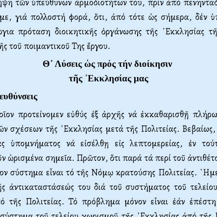
ηψη τῶν ὑπεύθυνων ἁρμοδιοτήτων του, πρίν ἀπό πενηνταδ
υμε, γιά πολλοστή φορά, ὅτι, ἀπό τότε ὡς σήμερα, δέν 
ργια πρόταση διοικητικῆς ὀργάνωσης τῆς ᾿Εκ­κλησίας τῆ
ς τοῦ ποιμαντικοῦ Της ἔργου.
Θ΄ Λύσεις ὡς πρός τήν διοίκησιν
τῆς ᾿Εκκλησίας μας
τευθύνσεις
ποῖον προτείνομεν εὐθύς ἐξ ἀρχῆς νά ἐκκαθαρισθῇ πλήρω
τῶν σχέσεων τῆς ᾿Εκκλησίας μετά τῆς Πολιτείας. Βεβαίως, 
ς ὑπομνή­ματος νά εἰσέλθῃ εἰς λεπτομερείας, ἐν τού
 ὡ­ρισμένα σημεῖα. Πρῶτον, ὅτι παρά τά περί τοῦ ἀντιθέτ
ν σύστημα εἶναι τό τῆς Νό­μῳ κρατούσης Πολιτείας. ῾Ημ
ῆς ἀντικαταστά­σεώς του διά τοῦ συστήματος τοῦ τε­λείο
ό τῆς Πολιτείας. Τό πρόβλημα μόνον εἶναι ἐάν ἐπέστη
σύστημα τοῦ τελείου χωρισμοῦ τῆς ᾿Εκ­κλησίας ἀπό τῆς Π