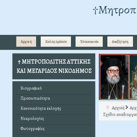
†Mητροπο
Αρχική
Καλῶς ὁρίσατε
Ἐπικοινωνία
Αναζήτηση
† ΜΗΤΡΟΠΟΛΙΤΗΣ ΑΤΤΙΚΗΣ
ΚΑΙ ΜΕΓΑΡΙΔΟΣ ΝΙΚΟΔΗΜΟΣ
Βιογραφικό
Προσωπικότητα
Αρχική
Αρχ
Κανονικότητα ἐκλογῆς
Σχέδιο αναδιοργαν
Νεκρολογίες
Φωτογραφίες