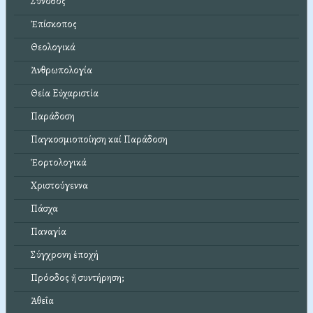
Σύνοδος
Ἐπίσκοπος
Θεολογικά
Ἀνθρωπολογία
Θεία Εὐχαριστία
Παράδοση
Παγκοσμιοποίηση καί Παράδοση
Ἑορτολογικά
Χριστούγεννα
Πάσχα
Παναγία
Σύγχρονη ἐποχή
Πρόοδος ἤ συντήρηση;
Ἀθεΐα