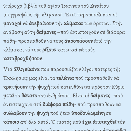
ὑπέροχο βιβλίο τοῦ ἁγίου Ἰωάννου τοῦ Σιναΐτου
,συγγραφέως τῆς κλίμακος. Ἐκεῖ παρουσιάζονται οἱ
μοναχοί
νά
ἀνεβαίνουν
τήν
κλίμακα
τῶν ἀρετῶν. Στήν
ἀνάβαση αὐτή
δαίμονες
–πού ἀντιστοιχοῦν σέ διάφορα
πάθη- προσπαθοῦν νά τούς
ἀποσπάσουν
ἀπό τήν
κλίμακα, νά τούς
ρίξουν
κάτω καί νά τούς
καταβροχθήσουν
.
Μιά
ἄλλη
εἰκόνα
πού παρουσιάζουν λίγοι πατέρες τῆς
Ἐκκλησίας μας εἶναι τά
τελώνια
πού προσπαθοῦν νά
κρατήσουν
τήν
ψυχή
πού κατευθύνεται πρός τόν Κύριο
μετά
τό
θάνατο
τοῦ ἀνθρώπου. Εἶναι οἱ
δαίμονες
-πού
ἀντιστοιχοῦν στά
διάφορα
πάθη
- πού προσπαθοῦν νά
συλλάβουν
τήν
ψυχή
πού ἦταν
ὑποδουλωμένη
σέ
κάποιο
ἀπ’ ὅλα αὐτά. Ὁ πιστός πού
ἔχει ἀποταχθεῖ
τόν
σατανά καί τούς ἀγγέλους του, πού τούς ἔχει
ἀπαρνηθεῖ
,