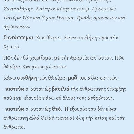
Συνεταξάμην. Καί προσκύνησον αὐτῷ. Προσκυνῶ
Πατέρα Υἱόν καί Ἅγιον Πνεῦμα, Τριάδα ὁμοούσιον καί
ἀχώριστον»
Συντάσσομαι
: Συντίθεμαι. Κάνω συνθήκη πρός τόν
Χριστό.
Πῶς δέν θά χωρίζομαι μέ τήν ἁμαρτία ἀπ’ αὐτόν. Πῶς
θά εἶμαι ἑνωμένος μέ αὐτόν.
Κάνω
συνθήκη
πώς θά εἶμαι
μαζί
του
ἀλλά καί πώς:
-
πιστεύω
σ’ αὐτόν
ὡς
βασιλιά
τῆς ἀνθρώπινης ὕπαρξης
πού ἔχει ἐξουσία πάνω σέ ὅλους τούς ἀνθρώπους.
-
πιστεύω
σ’ αὐτόν
ὡς
Θεό
. Ἡ ἐξουσία του δέν εἶναι
ἀνθρώπινη ἀλλά Θεϊκή πάνω σέ ὅλη τήν κτίση καί τόν
ἄνθρωπο.