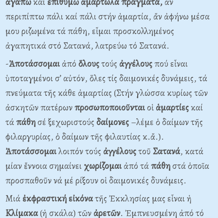
ἀγαπῶ
καί
ἐπιθυμῶ
ἁμαρτωλά
πράγματα,
ἄν
περιπίπτω πάλι καί πάλι στήν ἁμαρτία, ἄν ἀφήνω μέσα
μου ριζωμένα τά πάθη, εἶμαι προσκολλημένος
ἀγαπητικά στό Σατανά, λατρεύω τό Σατανά.
-
Ἀποτάσσομαι
ἀπό
ὅλους
τούς
ἀγγέλους
πού εἶναι
ὑποταγμένοι σ’ αὐτόν, ὅλες τίς δαιμονικές δυνάμεις, τά
πνεύματα τῆς κάθε ἁμαρτίας (Στήν γλώσσα κυρίως τῶν
ἀσκητῶν πατέρων
προσωποποιοῦνται
οἱ
ἁμαρτίες
καί
τά
πάθη
σέ ξεχωριστούς
δαίμονες
–λέμε ὁ δαίμων τῆς
φιλαργυρίας, ὁ δαίμων τῆς φιλαυτίας κ.ἄ.).
Ἀποτάσσομαι
λοιπόν τούς
ἀγγέλους
τοῦ
Σατανά
, κατά
μίαν ἔννοια σημαίνει
χωρίζομαι
ἀπό τά
πάθη
στά ὁποῖα
προσπαθοῦν νά μέ ρίξουν οἱ δαιμονικές δυνάμεις.
Μιά
ἐκφραστική
εἰκόνα
τῆς Ἐκκλησίας μας εἶναι ἡ
Κλίμακα
(ἡ σκάλα) τῶν
ἀρετῶν
. Ἐμπνευσμένη ἀπό τό