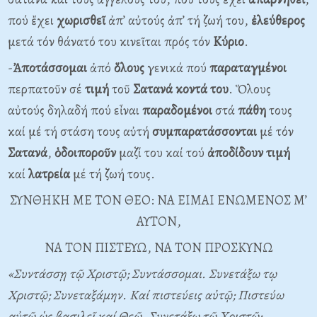
πού ἔχει
χωρισθεῖ
ἀπ’ αὐτούς ἀπ’ τή ζωή του,
ἐλεύθερος
μετά τόν θάνατό του κινεῖται πρός τόν
Κύριο
.
-
Ἀποτάσσομαι
ἀπό
ὅλους
γενικά πού
παραταγμένοι
περπατοῦν σέ
τιμή
τοῦ
Σατανά
κοντά
του
. Ὅλους
αὐτούς δηλαδή πού εἶναι
παραδομένοι
στά
πάθη
τους
καί μέ τή στάση τους αὐτή
συμπαρατάσσονται
μέ τόν
Σατανά
,
ὁδοιποροῦν
μαζί του καί τού
ἀποδίδουν
τιμή
καί
λατρεία
μέ τή ζωή τους.
ΣΥΝΘΗΚΗ ΜΕ ΤΟΝ ΘΕΟ: ΝΑ ΕΙΜΑΙ ΕΝΩΜΕΝΟΣ Μ’
ΑΥΤΟΝ,
ΝΑ ΤΟΝ ΠΙΣΤΕΥΩ, ΝΑ ΤΟΝ ΠΡΟΣΚΥΝΩ
«Συντάσσῃ τῷ Χριστῷ; Συντάσσομαι. Συνετάξω τῳ
Χριστῷ; Συνεταξάμην. Καί πιστεύεις αὐτῷ; Πιστεύω
αὐτῷ ὡς βασιλεῖ καί Θεῷ. Συνετάξω τῷ Χριστῷ;