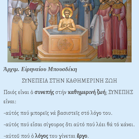
Ἀρχιμ. Εἰρηναίου Μπουσδέκη
ΣΥΝΕΠΕΙΑ ΣΤΗΝ ΚΑΘΗΜΕΡΙΝΗ ΖΩΗ
Ποιός εἶναι ὁ
συνεπής
στήν
καθημερινή
ζωή
; ΣΥΝΕΠΗΣ
εἶναι:
-αὐτός πού μπορεῖς νά βασιστεῖς στό λόγο του.
-αὐτός πού εἶσαι σίγουρος ὅτι αὐτό πού λέει θά τό κάνει.
-αὐτοῦ πού ὁ
λόγος
του γίνεται
ἔργο
.