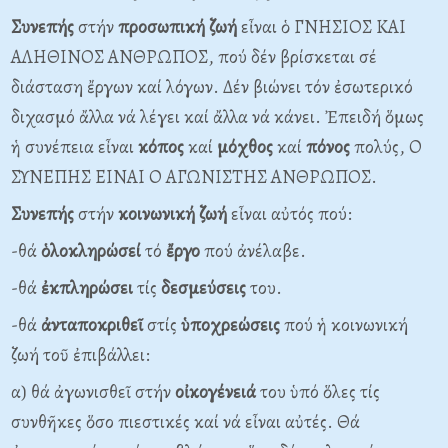
Συνεπής
στήν
προσωπική
ζωή
εἶναι ὁ ΓΝΗΣΙΟΣ ΚΑΙ
ΑΛΗΘΙΝΟΣ ΑΝΘΡΩΠΟΣ, πού δέν βρίσκεται σέ
διάσταση ἔργων καί λόγων. Δέν βιώνει τόν ἐσωτερικό
διχασμό ἄλλα νά λέγει καί ἄλλα νά κάνει. Ἐπειδή ὅμως
ἡ συνέπεια εἶναι
κόπος
καί
μόχθος
καί
πόνος
πολύς, Ο
ΣΥΝΕΠΗΣ ΕΙΝΑΙ Ο ΑΓΩΝΙΣΤΗΣ ΑΝΘΡΩΠΟΣ.
Συνεπής
στήν
κοινωνική
ζωή
εἶναι αὐτός πού:
-θά
ὁλοκληρώσεί
τό
ἔργο
πού ἀνέλαβε.
-θά
ἐκπληρώσει
τίς
δεσμεύσεις
του.
-θά
ἀνταποκριθεῖ
στίς
ὑποχρεώσεις
πού ἡ κοινωνική
ζωή τοῦ ἐπιβάλλει:
α) θά ἀγωνισθεῖ στήν
οἰκογένειά
του ὑπό ὅλες τίς
συνθῆκες ὅσο πιεστικές καί νά εἶναι αὐτές. Θά