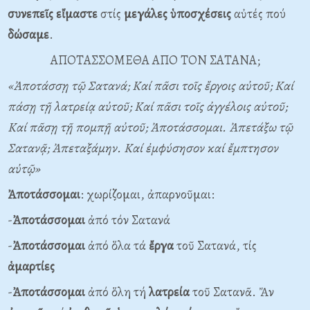
συνεπεῖς
εἴμαστε
στίς
μεγάλες
ὑποσχέσεις
αὐτές πού
δώσαμε
.
ΑΠΟΤΑΣΣΟΜΕΘΑ ΑΠΟ ΤΟΝ ΣΑΤΑΝΑ;
«Ἀποτάσσῃ τῷ Σατανά; Καί πᾶσι τοῖς ἔργοις αὐτοῦ; Καί
πάσῃ τῇ λατρείᾳ αὐτοῦ; Καί πᾶσι τοῖς ἀγγέλοις αὐτοῦ;
Καί πᾶσῃ τῇ πομπῇ αὐτοῦ; Ἀποτάσσομαι. Ἀπετάξω τῷ
Σατανᾷ; Ἀπεταξάμην. Καί ἐμφύσησον καί ἔμπτησον
αὐτῷ»
Ἀποτάσσομαι
: χωρίζομαι, ἀπαρνοῦμαι:
-
Ἀποτάσσομαι
ἀπό τόν Σατανά
-
Ἀποτάσσομαι
ἀπό ὅλα τά
ἔργα
τοῦ Σατανά, τίς
ἁμαρτίες
-
Ἀποτάσσομαι
ἀπό ὅλη τή
λατρεία
τοῦ Σατανᾶ. Ἄν