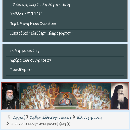
Ἀπολογητική: Ὀρθός λόγος-Πίστη
Ἐκδόσεις "ΣΠΟΡΑ"
Ἱερά Μονή Νέου Στουδίου
Περιοδικό "Ἐλεύθερη Πληροφόρηση"
12 Μητροπολίτες
Ἄρθρα ἄλλων συγγραφέων
Ἀπανθίσματα
Αρχική
Άρθρα Άλλων Συγγραφέων
Άλλοι συγγραφείς
Η συνέπεια στην πνευματική ζωή (1)