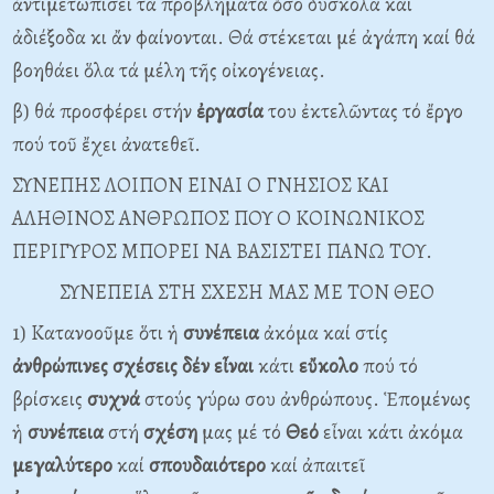
ἀντιμετωπίσει τά προβλήματα ὅσο δύσκολα καί
ἀδιέξοδα κι ἄν φαίνονται. Θά στέκεται μέ ἀγάπη καί θά
βοηθάει ὅλα τά μέλη τῆς οἰκογένειας.
β) θά προσφέρει στήν
ἐργασία
του ἐκτελῶντας τό ἔργο
πού τοῦ ἔχει ἀνατεθεῖ.
ΣΥΝΕΠΗΣ ΛΟΙΠΟΝ ΕΙΝΑΙ Ο ΓΝΗΣΙΟΣ ΚΑΙ
ΑΛΗΘΙΝΟΣ ΑΝΘΡΩΠΟΣ ΠΟΥ Ο ΚΟΙΝΩΝΙΚΟΣ
ΠΕΡΙΓΥΡΟΣ ΜΠΟΡΕΙ ΝΑ ΒΑΣΙΣΤΕΙ ΠΑΝΩ ΤΟΥ.
ΣΥΝΕΠΕΙΑ ΣΤΗ ΣΧΕΣΗ ΜΑΣ ΜΕ ΤΟΝ ΘΕΟ
1) Κατανοοῦμε ὅτι ἡ
συνέπεια
ἀκόμα καί στίς
ἀνθρώπινες
σχέσεις
δέν
εἶναι
κάτι
εὔκολο
πού τό
βρίσκεις
συχνά
στούς γύρω σου ἀνθρώπους. Ἑπομένως
ἡ
συνέπεια
στή
σχέση
μας μέ τό
Θεό
εἶναι κάτι ἀκόμα
μεγαλύτερο
καί
σπουδαιότερο
καί ἀπαιτεῖ