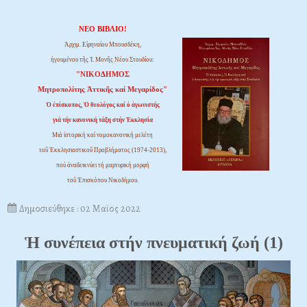
ΝΕΟ ΒΙΒΛΙΟ!
Ἀρχιμ. Εἰρηναίου Μπουσδέκη,
ἡγουμένου τῆς Ἱ. Μονῆς Νέου Στουδίου:
"ΝΙΚΟΔΗΜΟΣ
Μητροπολίτης Ἀττικῆς καί Μεγαρίδος"
Ὁ ἐπίσκοπος, Ὁ θεολόγος καί ὁ ἀγωνιστής
γιά τήν κανονική τάξη στήν Ἐκκλησία
Μιά ἱστορική καί νομοκανονική μελέτη
τοῦ Ἐκκλησιαστικοῦ Προβλήματος (1974-2013),
πού ἀναδεικνύει τή μαρτυρική μορφή
τοῦ Ἐπισκόπου Νικοδήμου.
Δημοσιεύθηκε : 02 Μαϊος 2022
Ἡ συνέπεια στήν πνευματική ζωή (1)