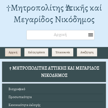
†Mητροπολίτης Ἀττικῆς καί
Μεγαρίδος Νικόδημος
Αρχική
Αρχική
Καλῶς ὁρίσατε
Ἐπικοινωνία
Αναζήτηση
† ΜΗΤΡΟΠΟΛΙΤΗΣ ΑΤΤΙΚΗΣ ΚΑΙ ΜΕΓΑΡΙΔΟΣ
ΝΙΚΟΔΗΜΟΣ
Βιογραφικό
Προσωπικότητα
Κανονικότητα ἐκλογῆς