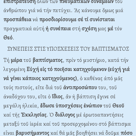
ἐπιστράτευση
ὅλων τῶν
πνευματικῶν
δυνάμεων
τοῦ
ἀνθρώπου γιά νά τήν πετύχει. Ἄς κάνουμε ὅμως μιά
προσπάθεια
νά
προσδιορίσουμε
σέ
τί
συνίσταται
πραγματικά αὐτή
ἡ
συνέπεια
στή
σχέση
μας
μέ
τόν
Θεό
.
ΣΥΝΕΠΕΙΣ ΣΤΙΣ ΥΠΟΣΧΕΣΕΙΣ ΤΟΥ ΒΑΠΤΙΣΜΑΤΟΣ
Τή
μέρα
τοῦ
βαπτίσματος
, πρίν τό μυστήριο, κατά τήν
λεγομένη
Εὐχή εἰς τό ποιῆσαι κατηχούμενον (εὐχή
γιά
νά
γίνει
κάποιος
κατηχούμενος)
, ὁ καθένας ἀπό μᾶς
τούς πιστούς, εἴτε διά τοῦ
ἀντιπροσώπου
του, τοῦ
ἀναδόχου του, εἴτε ὁ
ἴδιος
, ἄν ἡ βάπτιση ἔγινε σέ
μεγάλη ἡλικία,
ἔδωσε
ὑποσχέσεις
ἐνώπιον
τοῦ
Θεοῦ
καί τῆς
Ἐκκλησίας
. Ὁ
διάλογος
μέ ἐρωτοαπαντήσεις
μεταξύ τοῦ ἱερέα καί τοῦ προσερχομένου στό βάπτισμα
εἶναι
βαρυσήμαντος
καί θά μᾶς βοηθήσει νά δοῦμε
πόσο