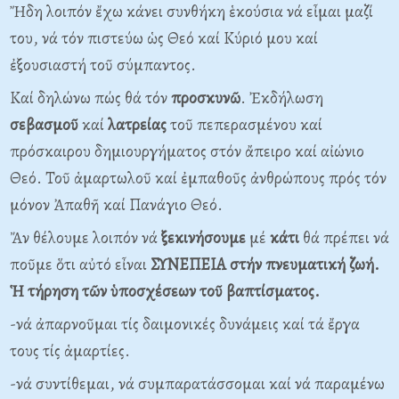
Ἤδη λοιπόν ἔχω κάνει συνθήκη ἑκούσια νά εἶμαι μαζί
του, νά τόν πιστεύω ὡς Θεό καί Κύριό μου καί
ἐξουσιαστή τοῦ σύμπαντος.
Καί δηλώνω πώς θά τόν
προσκυνῶ
. Ἐκδήλωση
σεβασμοῦ
καί
λατρείας
τοῦ πεπερασμένου καί
πρόσκαιρου δημιουργήματος στόν ἄπειρο καί αἰώνιο
Θεό. Τοῦ ἁμαρτωλοῦ καί ἐμπαθοῦς ἀνθρώπους πρός τόν
μόνον Ἀπαθῆ καί Πανάγιο Θεό.
Ἄν θέλουμε λοιπόν νά
ξεκινήσουμε
μέ
κάτι
θά πρέπει νά
ποῦμε ὅτι αὐτό εἶναι
ΣΥΝΕΠΕΙΑ στήν πνευματική ζωή.
Ἡ τήρηση τῶν ὑποσχέσεων τοῦ βαπτίσματος.
-νά ἀπαρνοῦμαι τίς δαιμονικές δυνάμεις καί τά ἔργα
τους τίς ἁμαρτίες.
-νά συντίθεμαι, νά συμπαρατάσσομαι καί νά παραμένω