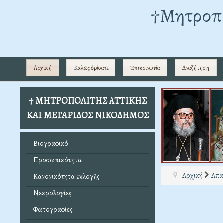
†Mητροπο
Αρχική
Καλῶς ὁρίσατε
Ἐπικοινωνία
Αναζήτηση
† ΜΗΤΡΟΠΟΛΙΤΗΣ ΑΤΤΙΚΗΣ
ΚΑΙ ΜΕΓΑΡΙΔΟΣ ΝΙΚΟΔΗΜΟΣ
Βιογραφικό
Προσωπικότητα
Αρχική
Απα
Κανονικότητα ἐκλογῆς
Νεκρολογίες
Φωτογραφίες