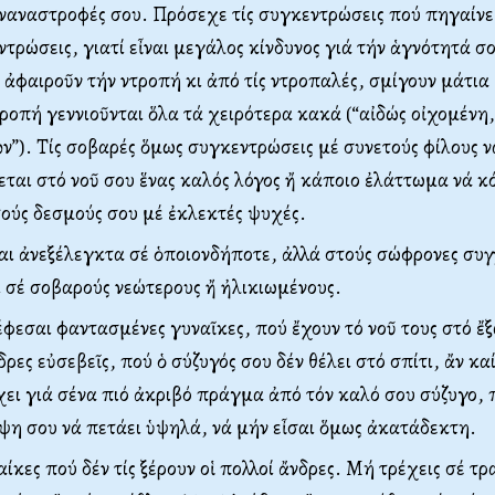
ναναστροφές σου. Πρόσεχε τίς συγκεντρώσεις πού πηγαίνε
τρώσεις, γιατί εἶναι μεγάλος κίνδυνος γιά τήν ἁγνότητά σο
ἀφαιροῦν τήν ντροπή κι ἀπό τίς ντροπαλές, σμίγουν μάτια 
τροπή γεννιοῦνται ὅλα τά χειρότερα κακά (“αἰδώς οἰχομένη
ν”). Τίς σοβαρές ὅμως συγκεντρώσεις μέ συνετούς φίλους νά 
εται στό νοῦ σου ἕνας καλός λόγος ἤ κάποιο ἐλάττωμα νά κό
τούς δεσμούς σου μέ ἐκλεκτές ψυχές.
ι ἀνεξέλεγκτα σέ ὁποιονδήποτε, ἀλλά στούς σώφρονες συγγ
αί σέ σοβαρούς νεώτερους ἤ ἠλικιωμένους.
εσαι φαντασμένες γυναῖκες, πού ἔχουν τό νοῦ τους στό ἔξω
ες εὐσεβεῖς, πού ὁ σύζυγός σου δέν θέλει στό σπίτι, ἄν κα
ει γιά σένα πιό ἀκριβό πράγμα ἀπό τόν καλό σου σύζυγο, 
η σου νά πετάει ὑψηλά, νά μήν εἶσαι ὅμως ἀκατάδεκτη.
ίκες πού δέν τίς ξέρουν οἱ πολλοί ἄνδρες. Μή τρέχεις σέ τ