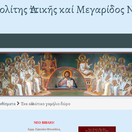
λίτης Ἀττικῆς καί Μεγαρίδος 
νθίσματα
Ένα αλλοιώτικο γαμήλιο δώρο
ΝΕΟ ΒΙΒΛΙΟ!
Ἀρχιμ. Εἰρηναίου Μπουσδέκη,