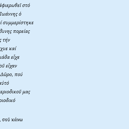
ἀφιερωθεῖ στό
Ἰωάννης ὁ
αί συμμερίστηκε
δυνης πορείας
ς τήν
χυε καί
ιάδα εἶχε
οῦ εἶχαν
 Δῶρο, πού
αὐτό
εριοδικοῦ μας
ριοδικό
, σοῦ κάνω