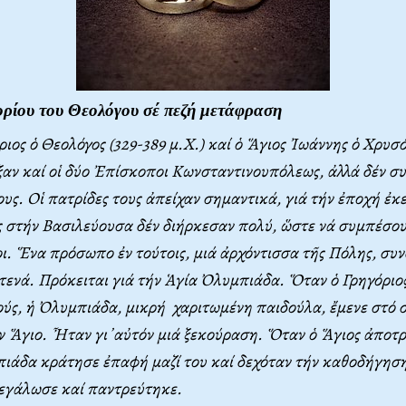
ρίου του Θεολόγου σέ πεζή μετάφραση
ριος ὁ Θεολόγος (329-389 μ.Χ.) καί ὁ Ἅγιος Ἰωάννης ὁ Χρυσό
ξαν καί οἱ δύο Ἐπίσκοποι Κωνσταντινουπόλεως, ἀλλά δέν 
υς. Οἱ πατρίδες τους ἀπείχαν σημαντικά, γιά τήν ἐποχή ἐκεί
 στήν Βασιλεύουσα δέν διήρκεσαν πολύ, ὥστε νά συμπέσο
οι. Ἕνα πρόσωπο ἐν τούτοις, μιά ἀρχόντισσα τῆς Πόλης, συν
στενά. Πρόκειται γιά τήν Ἁγία Ὀλυμπιάδα. Ὅταν ὁ Γρηγόριο
ούς, ἡ Ὀλυμπιάδα, μικρή χαριτωμένη παιδούλα, ἔμενε στό σ
ν Ἅγιο. Ἦταν γι᾿αὐτόν μιά ξεκούραση. Ὅταν ὁ Ἅγιος ἀποτ
ιάδα κράτησε ἐπαφή μαζί του καί δεχόταν τήν καθοδήγηση
Μεγάλωσε καί παντρεύτηκε.