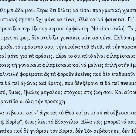
λυμπιάδα μου: Ξέρω ὅτι θέλεις νά εἶσαι πραγματική χριστ
τιανή πρέπει ὄχι μόνο νά εἶναι, ἀλλά καί νά φαίνεται. Γι᾿
ροσέξεις τήν ἐξωτερική σου ἐμφάνιση. Νά εἶσαι ἁπλή. Τό
τιμες πέτρες, δέν στολίζει γυναῖκες σάν καί σένα. Πολύ πε
ιριάζει τό πρόσωπό σου, τήν εἰκόνα τοῦ Θεοῦ, νά τήν παραπο
καί μόνο γιά νά ἀρέσεις. Ξέρε το ὅτι αὐτό εἶναι φιλαρέσκει
σεις τή γυναικεία φιλαρέσκεια καί νά μείνεις ἁπλή στήν ἐ
ολυτελή φορέματα ἄς τά φοροῦν ἐκεῖνες πού δέν ἐπιθυμοῦν
τί θά πεῖ ἀγώνας καί ἀρετή, πού δέν ξέρουν τί θά πεῖ πνευμ
σύ, ὅμως, ἔβαλες μεγάλους στόχους στή ζωή σου. Καί αὐτοί
φροντίδα κι ὅλη τήν προσοχή.
 σέβεσαι καί ν᾿ ἀγαπᾶς τό Θεό καί μετά σύ νά σέβεσαι κα
τῷ Κυρίῳ”, ὅπως λέει τό Εὐαγγέλιο. Ἀλλά πῶς μπορεῖ νά κα
υναίκα πού δέ γνώρισε τόν Κύριο, δέν Τόν σεβάστηκε, δέν 