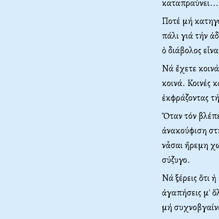
καταπραΰνει...
Ποτέ μή κατηγο
πάλι γιά τήν ἀδ
ὁ διάβολος εἶν
Νά ἔχετε κοινά 
κοινά. Κοινές κ
ἐκφράζοντας τή
Ὅταν τόν βλέπε
ἀνακούφιση στή
νἆσαι ἤρεμη χω
σύζυγο.
Νά ξέρεις ὅτι ἡ
ἀγαπήσεις μ' ὅλ
μή συχνοβγαίνε