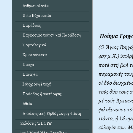
Ἀνθρωπολογία
Θεία Εὐχαριστία
Παράδοση
Παγκοσμιοποίηση καί Παράδοση
Ποίημα Γρηγο
Ἑορτολογικά
(Ὁ Ἅγιος Γρηγό
Χριστούγεννα
407 μ.Χ.) ὑπῆρ
ποτέ στή ζωή το
Πάσχα
παραμονές τους
Παναγία
οἱ δύο διωγμέν
Σύγχρονη ἐποχή
τούς δύο τους 
Πρόοδος ἤ συντήρηση;
μέ τούς Ἀρειαν
Ἀθεΐα
φιλοξενοῦσε τό
Ἀπολογητική: Ὀρθός λόγος-Πίστη
Πόντο, ἡ Ὀλυμπ
Ἐκδόσεις "ΣΠΟΡΑ"
εὐλογία του. 