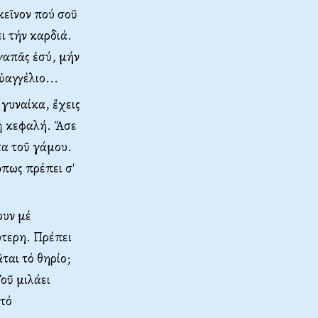
κεῖνον πού σοῦ
ει τήν καρδιά.
γαπᾶς ἐσύ, μήν
ὐαγγέλιο...
 γυναίκα, ἔχεις
 ἡ κεφαλή. Ἄσε
τα τοῦ γάμου.
ὅπως πρέπει σ'
ουν μέ
ώτερη. Πρέπει
ται τό θηρίο;
οῦ μιλάει
 τό