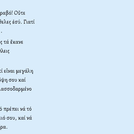
τραβό! Οὔτε
ελες ἐσύ. Γιατί
..
ᾶς τά ἔκανε
λλεις
ί εἶναι μεγάλη
ὄψη σου καί
αλασσοδαρμένο
ό πρέπει νά τό
ιό σου, καί νά
δρα.