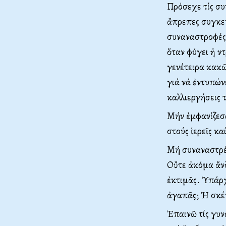
Πρόσεχε τίς συ
ἄπρεπες συγκεν
συναναστροφές 
ὅταν φύγει ἡ ν
γενέτειρα κακῶ
γιά νά ἐντυπών
καλλιεργήσεις 
Μήν ἐμφανίζεσα
στούς ἱερεῖς κ
Μή συναναστρέφ
Οὔτε ἀκόμα ἄνδρ
ἐκτιμᾶς. Ὑπάρχ
ἀγαπᾶς; Ἡ σκέψ
Ἐπαινῶ τίς γυνα