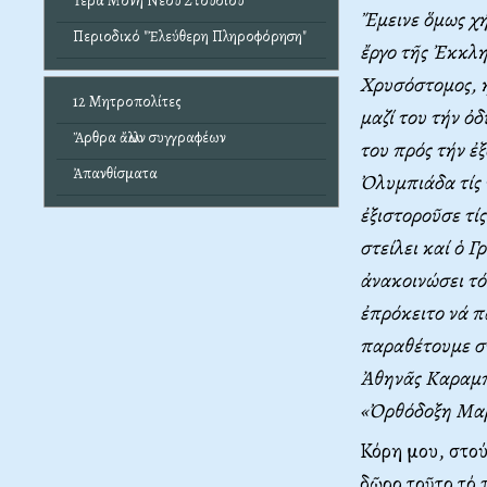
Ἱερά Μονή Νέου Στουδίου
Ἔμεινε ὅμως χή
Περιοδικό "Ἐλεύθερη Πληροφόρηση"
ἔργο τῆς Ἐκκλ
Χρυσόστομος, ἡ
12 Μητροπολίτες
μαζί του τήν ὀ
Ἄρθρα ἄλλων συγγραφέων
του πρός τήν ἐ
Ἀπανθίσματα
Ὀλυμπιάδα τίς 
ἐξιστοροῦσε τί
στείλει καί ὁ Γ
ἀνακοινώσει τό
ἐπρόκειτο νά π
παραθέτουμε στ
Ἀθηνᾶς Καραμπέ
«Ὀρθόδοξη Μαρ
Κόρη μου, στού
δῶρο τοῦτο τό 