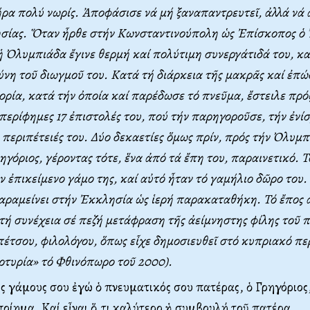
ρα πολύ νωρίς. Ἀποφάσισε νά μή ξαναπαντρευτεῖ, ἀλλά νά 
ησίας. Ὅταν ἦρθε στήν Κωνσταντινούπολη ὡς Ἐπίσκοπος ὁ 
 Ὀλυμπιάδα ἔγινε θερμή καί πολύτιμη συνεργάτιδά του, κ
δύνη τοῦ διωγμοῦ του. Κατά τή διάρκεια τῆς μακρᾶς καί ἐπώ
ξορία, κατά τήν ὀποία καί παρέδωσε τό πνεῦμα, ἔστειλε πρό
περίφημες 17 ἐπιστολές του, πού τήν παρηγοροῦσε, τήν ἐνίσ
ς περιπέτειές του. Δύο δεκαετίες ὅμως πρίν, πρός τήν Ὀλυμπ
ρηγόριος, γέροντας τότε, ἕνα ἀπό τά ἔπη του, παραινετικό. Τ
ν ἐπικείμενο γάμο της, καί αὐτό ἦταν τό γαμήλιο δῶρο του.
αραμείνει στήν Ἐκκλησία ὡς ἱερή παρακαταθήκη. Τό ἔπος 
ή συνέχεια σέ πεζή μετάφραση τῆς ἀείμνηστης φίλης τοῦ π
τσου, φιλολόγου, ὅπως εἶχε δημοσιευθεῖ στό κυπριακό πε
τυρία» τό Φθινόπωρο τοῦ 2000).
ς γάμους σου ἐγώ ὁ πνευματικός σου πατέρας, ὁ Γρηγόριος
ποίημα. Καί εἶναι ὅ,τι καλύτερο ἡ συμβουλή τοῦ πατέρα.