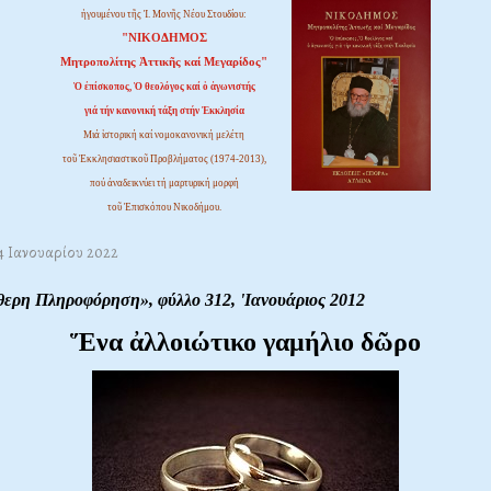
ἡγουμένου τῆς Ἱ. Μονῆς Νέου Στουδίου:
"ΝΙΚΟΔΗΜΟΣ
Μητροπολίτης Ἀττικῆς καί Μεγαρίδος"
Ὁ ἐπίσκοπος, Ὁ θεολόγος καί ὁ ἀγωνιστής
γιά τήν κανονική τάξη στήν Ἐκκλησία
Μιά ἱστορική καί νομοκανονική μελέτη
τοῦ Ἐκκλησιαστικοῦ Προβλήματος (1974-2013),
πού ἀναδεικνύει τή μαρτυρική μορφή
τοῦ Ἐπισκόπου Νικοδήμου.
04 Ιανουαρίου 2022
θερη Πληροφόρηση», φύλλο 312, 'Ιανουάριος 2012
Ἕνα ἀλλοιώτικο
γαμήλιο δῶρο