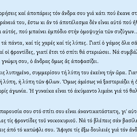
ρήσεις καί ἀποπάρεις τόν ἄνδρα σου γιά κάτι πού ἔκανε σ
ράνειά του, ἔστω κι ἄν τό ἀποτέλεσμα δέν εἶναι αὐτό πού ἤθ
αι αὐτός, πού μπαίνει ἐμπόδιο στήν ὁμοψυχία τῶν συζύγων.
τά πάντα, καί τίς χαρές καί τίς λύπες. Γιατί ὁ γάμος ὅλα σ
αί οἱ φροντίδες, γιατί ἔτσι τό σπίτι θά στεριώσει. Νά συμβά
 γνώμη σου, ὁ ἄνδρας ὅμως ἄς ἀποφασίζει.
ις λυπημένο, συμμερίσου τή λύπη του ἐκείνη τήν ὥρα. Γιατ
 λύπη, ἡ λύπη τῶν φίλων. Ὅμως ἀμέσως νά ξαστεριάζει ἡ 
ρίς ἀγωνία. Ἡ γυναίκα εἶναι τό ἀκύμαντο λιμάνι γιά τό θ
 παρουσία σου στό σπίτι σου εἶναι ἀναντικατάστατη, γι' αὐτ
ες τίς φροντίδες τοῦ νοικοκυριοῦ. Νά τό βλέπεις σάν βασίλε
ις ἀπό τό κατώφλι σου. Ἄφησε τίς ἔξω δουλειές γιά τόν ἄν