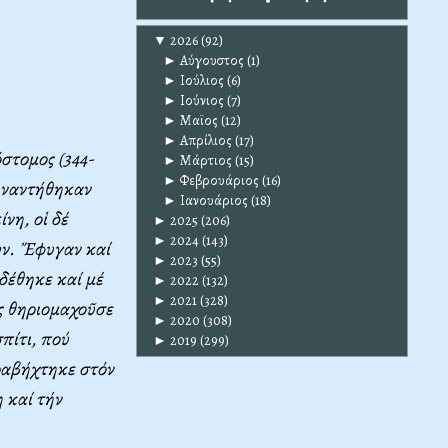
▼
2026
(92)
►
Αύγουστος
(1)
►
Ιούλιος
(6)
►
Ιούνιος
(7)
►
Μαϊος
(12)
►
Απρίλιος
(17)
στομος (344-
►
Μάρτιος
(15)
►
Φεβρουάριος
(16)
συναντήθηκαν
►
Ιανουάριος
(18)
νη, οἱ δέ
►
2025
(206)
►
2024
(143)
υν. Ἔφυγαν καί
►
2023
(55)
δέθηκε καί μέ
►
2022
(132)
►
2021
(328)
ς θηριομαχοῦσε
►
2020
(308)
πίτι, πού
►
2019
(299)
ραβήχτηκε στόν
 καί τήν