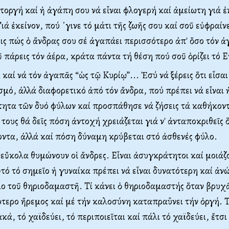
τοργή καί ἡ ἀγάπη σου νά εἶναι φλογερή καί ἀμείωτη γιά ἐ
ιά ἐκείνον, πού ᾿γινε τό μάτι τῆς ζωῆς σου καί σοῦ εὐφραίν
ις πώς ὁ ἄνδρας σου σέ ἀγαπάει περισσότερο ἀπ' ὅσο τόν ἀ
ῦ πάρεις τόν ἀέρα, κράτα πάντα τή θέση πού σοῦ ὁρίζει τό Ε
καί νά τόν ἀγαπᾶς “ὡς τῷ Κυρίῳ”... Ἐσύ νά ξέρεις ὅτι εἶσαι
μό, ἀλλά διαφορετικό ἀπό τόν ἄνδρα, πού πρέπει νά εἶναι
τητα τῶν δυό φύλων καί προσπάθησε νά ζήσεις τά καθήκον
τους θά δεῖς πόση ἀντοχή χρειάζεται γιά ν' ἀνταποκριθεῖς 
ντα, ἀλλά καί πόση δύναμη κρύβεται στό ἀσθενές φύλο.
 εὔκολα θυμώνουν οἱ ἄνδρες. Εἶναι ἀσυγκράτητοι καί μοιάζ
αὐτό τό σημεῖο ἡ γυναίκα πρέπει νά εἶναι δυνατότερη καί ἀν
όλο τοῦ θηριοδαμαστῆ. Τί κάνει ὁ θηριοδαμαστής ὅταν βρυχᾶ
ότερο ἤρεμος καί μέ τήν καλοσύνη καταπραΰνει τήν ὀργή. Τ
ά, τό χαϊδεύει, τό περιποιεῖται καί πάλι τό χαϊδεύει, ἔτσι