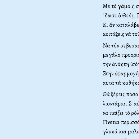
Μέ τό γάμο ἡ σ
᾿δωσε ὁ Θεός. Γ
Κι ἄν καταλάβε
κοιτάξεις νά το
Νά τόν σέβεσαι 
μεγάλο προορισ
τήν ἀνόητη ἰσό
Στήν ἐφαρμογή 
αὐτά τά καθήκο
Θά ξέρεις πόσο
λιοντάρια. Σ' 
νά παίζει τό ρ
Γίνεται περισσ
γλυκά καί μαλακ