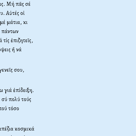
ις. Μή πᾶς σέ
υ. Αὐτές οἱ
μέ μάτια, κι
, πάντων
τίς ἐπιζητεῖς,
ψεις ἤ νά
ενεῖς σου,
 γιά ἐπίδειξη.
ί σύ πολύ τούς
πού τόσο
ραπέζια κοσμικά