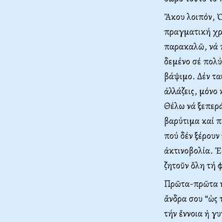
Ἄκου λοιπόν, Ὀ
πραγματική χρισ
παρακαλῶ, νά π
δεμένο σέ πολύ
βάψιμο. Δέν τα
ἀλλάζεις, μόνο 
Θέλω νά ξεπερά
βαρύτιμα καί π
πού δέν ξέρουν 
ἀκτινοβολία. Ἐ
ζητοῦν ὅλη τή 
Πρῶτα-πρῶτα νά
ἄνδρα σου “ὡς 
τήν ἔννοια ἡ γ