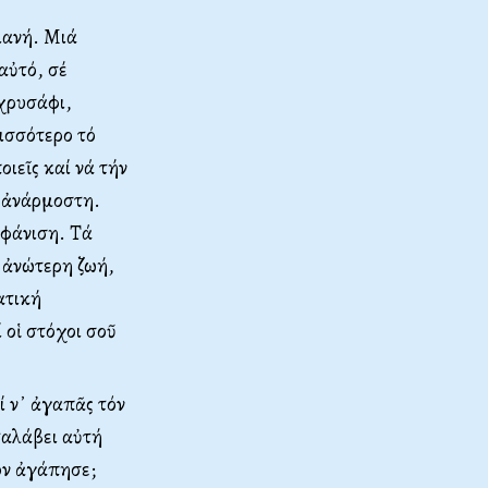
ιανή. Μιά
 αὐτό, σέ
 χρυσάφι,
ρισσότερο τό
ιεῖς καί νά τήν
α ἀνάρμοστη.
μφάνιση. Τά
 ἀνώτερη ζωή,
ατική
 οἱ στόχοι σοῦ
ί ν᾿ ἀγαπᾶς τόν
ταλάβει αὐτή
Τόν ἀγάπησε;