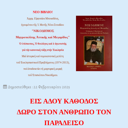
ΝΕΟ ΒΙΒΛΙΟ!
Ἀρχιμ. Εἰρηναίου Μπουσδέκη,
ἡγουμένου τῆς Ἱ. Μονῆς Νέου Στουδίου:
"ΝΙΚΟΔΗΜΟΣ
Μητροπολίτης Ἀττικῆς καί Μεγαρίδος"
Ὁ ἐπίσκοπος, Ὁ θεολόγος καί ὁ ἀγωνιστής
γιά τήν κανονική τάξη στήν Ἐκκλησία
Μιά ἱστορική καί νομοκανονική μελέτη
τοῦ Ἐκκλησιαστικοῦ Προβλήματος (1974-2013),
πού ἀναδεικνύει τή μαρτυρική μορφή
τοῦ Ἐπισκόπου Νικοδήμου.
Δημοσιεύθηκε : 22 Φεβρουαρίου 2025
ΕΙΣ ΑΔΟΥ ΚΑΘΟΔΟΣ
ΔΩΡΟ ΣΤΟΝ ΑΝΘΡΩΠΟ ΤΟΝ
ΠΑΡΑΔΕΙΣΟ