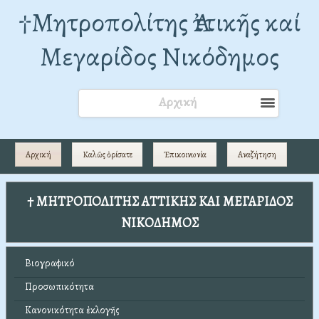
†Mητροπολίτης Ἀττικῆς καί
Μεγαρίδος Νικόδημος
Αρχική
Αρχική
Καλῶς ὁρίσατε
Ἐπικοινωνία
Αναζήτηση
† ΜΗΤΡΟΠΟΛΙΤΗΣ ΑΤΤΙΚΗΣ ΚΑΙ ΜΕΓΑΡΙΔΟΣ
ΝΙΚΟΔΗΜΟΣ
Βιογραφικό
Προσωπικότητα
Κανονικότητα ἐκλογῆς