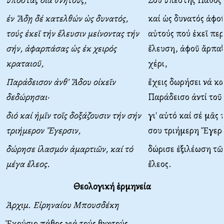
ἐν Ἅδῃ δέ κατελθών ὡς δυνατός,
καί ὡς δυνατός ἀφο
τούς ἐκεῖ τήν ἔλευσιν μείνοντας τήν
αὐτούς πού ἐκεῖ περ
σήν, ἀφαρπάσας ὡς ἐκ χειρός
ἔλευση, ἀφοῦ ἅρπαξ
κραταιοῦ,
χέρι,
Παράδεισον ἀνθ’ Ἅδου οἰκεῖν
ἔχεις δωρήσει νά κ
δεδώρησαι·
Παράδεισο ἀντί τοῦ
διό καί ἡμῖν τοῖς δοξάζουσιν τήν σήν
γι' αὐτό καί σέ μᾶς
τριήμερον Ἔγερσιν,
σου τριήμερη Ἔγερ
δώρησε ἰλασμόν ἁμαρτιῶν, καί τό
δώρισε ἐξιλέωση τῶ
μέγα ἔλεος.
ἔλεος.
Θεολογική ἑρμηνεία
Ἀρχιμ. Εἰρηναίου Μπουσδέκη
Ἑκούσιο πάθος γιά τούς θνητούς.