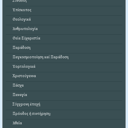
Σύνοδος
Ἐπίσκοπος
Θεολογικά
Ἀνθρωπολογία
Θεία Εὐχαριστία
Παράδοση
Παγκοσμιοποίηση καί Παράδοση
Ἑορτολογικά
Χριστούγεννα
Πάσχα
Παναγία
Σύγχρονη ἐποχή
Πρόοδος ἤ συντήρηση;
Ἀθεΐα