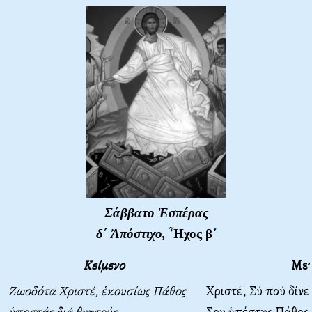
Σάββατο Ἑσπέρας
δ΄ Ἀπόστιχο,
Ἦχος β΄
Κείμενο
Με
Ζωοδότα Χριστέ, ἑκουσίως Πάθος
Χριστέ, Σύ πού δίνε
ὑποστάς διά θνητούς,
Σου ὑπέστης Πάθος 