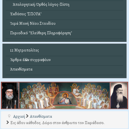
Ἀπολογητική: Ὀρθός λόγος-Πίστη
Ἐκδόσεις "ΣΠΟΡΑ"
Ἱερά Μονή Νέου Στουδίου
Περιοδικό "Ἐλεύθερη Πληροφόρηση"
12 Μητροπολίτες
Ἄρθρα ἄλλων συγγραφέων
Ἀπανθίσματα
Αρχική
Απανθίσματα
Εις άδου κάθοδος. Δώρο στον άνθρωπο τον Παράδεισο.