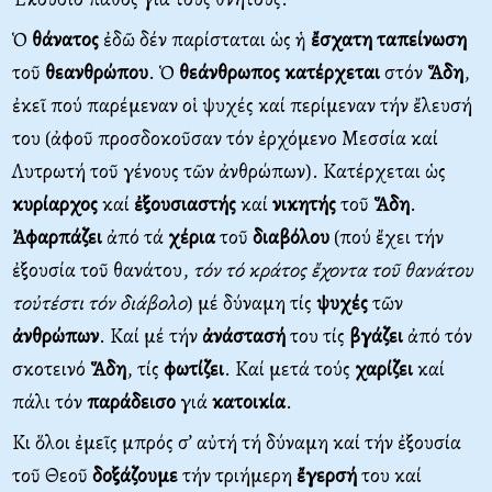
Ὁ
θάνατος
ἐδῶ δέν παρίσταται ὡς ἡ
ἔσχατη
ταπείνωση
τοῦ
θεανθρώπου
. Ὁ
θεάνθρωπος
κατέρχεται
στόν
Ἅδη
,
ἐκεῖ πού παρέμεναν οἱ ψυχές καί περίμεναν τήν ἔλευσή
του (ἀφοῦ προσδοκοῦσαν τόν ἐρχόμενο Μεσσία καί
Λυτρωτή τοῦ γένους τῶν ἀνθρώπων). Κατέρχεται ὡς
κυρίαρχος
καί
ἐξουσιαστής
καί
νικητής
τοῦ
Ἅδη
.
Ἀφαρπάζει
ἀπό τά
χέρια
τοῦ
διαβόλου
(πού ἔχει τήν
ἐξουσία τοῦ θανάτου,
τόν τό κράτος ἔχοντα τοῦ θανάτου
τοὐτέστι τόν διάβολο
) μέ δύναμη τίς
ψυχές
τῶν
ἀνθρώπων
. Καί μέ τήν
ἀνάστασή
του τίς
βγάζει
ἀπό τόν
σκοτεινό
Ἅδη
, τίς
φωτίζει
. Καί μετά τούς
χαρίζει
καί
πάλι τόν
παράδεισο
γιά
κατοικία
.
Κι ὅλοι ἐμεῖς μπρός σ’ αὐτή τή δύναμη καί τήν ἐξουσία
τοῦ Θεοῦ
δοξάζουμε
τήν τριήμερη
ἔγερσή
του καί