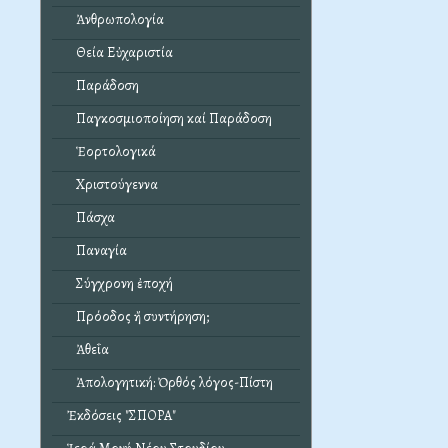
Ἀνθρωπολογία
Θεία Εὐχαριστία
Παράδοση
Παγκοσμιοποίηση καί Παράδοση
Ἑορτολογικά
Χριστούγεννα
Πάσχα
Παναγία
Σύγχρονη ἐποχή
Πρόοδος ἤ συντήρηση;
Ἀθεΐα
Ἀπολογητική: Ὀρθός λόγος-Πίστη
Ἐκδόσεις "ΣΠΟΡΑ"