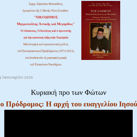
Ἀρχιμ. Εἰρηναίου Μπουσδέκη,
ἡγουμένου τῆς Ἱ. Μονῆς Νέου Στουδίου:
"ΝΙΚΟΔΗΜΟΣ
Μητροπολίτης Ἀττικῆς καί Μεγαρίδος"
Ὁ ἐπίσκοπος, Ὁ θεολόγος καί ὁ ἀγωνιστής
γιά τήν κανονική τάξη στήν Ἐκκλησία
Μιά ἱστορική καί νομοκανονική μελέτη
τοῦ Ἐκκλησιαστικοῦ Προβλήματος (1974-2013),
πού ἀναδεικνύει τή μαρτυρική μορφή
τοῦ Ἐπισκόπου Νικοδήμου.
04 Ιανουαρίου 2026
Κυριακή προ των Φώτων
ο Πρόδρομος: Η αρχή του ευαγγελίου Ιησο