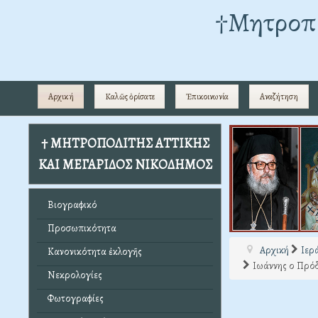
†Mητροπο
Αρχική
Καλῶς ὁρίσατε
Ἐπικοινωνία
Αναζήτηση
† ΜΗΤΡΟΠΟΛΙΤΗΣ ΑΤΤΙΚΗΣ
ΚΑΙ ΜΕΓΑΡΙΔΟΣ ΝΙΚΟΔΗΜΟΣ
Βιογραφικό
Προσωπικότητα
Αρχική
Ιερ
Κανονικότητα ἐκλογῆς
Ιωάννης ο Πρόδ
Νεκρολογίες
Φωτογραφίες