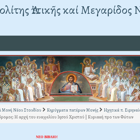
λίτης Ἀττικῆς καί Μεγαρίδος 
ά Μονή Νέου Στουδίου
Κηρύγματα πατέρων Μονής
Ηχητικά π. Ειρηνα
ρομος: Η αρχή του ευαγγελίου Ιησού Χριστού | Κυριακή προ των Φώτων
ΝΕΟ ΒΙΒΛΙΟ!