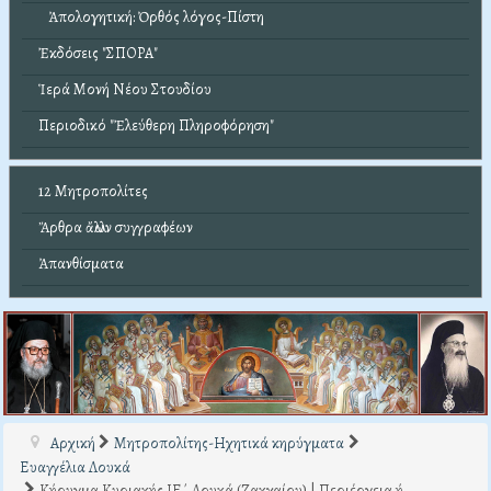
Ἀπολογητική: Ὀρθός λόγος-Πίστη
Ἐκδόσεις "ΣΠΟΡΑ"
Ἱερά Μονή Νέου Στουδίου
Περιοδικό "Ἐλεύθερη Πληροφόρηση"
12 Μητροπολίτες
Ἄρθρα ἄλλων συγγραφέων
Ἀπανθίσματα
Αρχική
Μητροπολίτης-Ηχητικά κηρύγματα
Ευαγγέλια Λουκά
Κήρυγμα Κυριακής ΙΕ΄ Λουκά (Ζακχαίου) | Περιέργεια ή