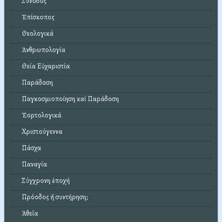
Σύνοδος
Ἐπίσκοπος
Θεολογικά
Ἀνθρωπολογία
Θεία Εὐχαριστία
Παράδοση
Παγκοσμιοποίηση καί Παράδοση
Ἑορτολογικά
Χριστούγεννα
Πάσχα
Παναγία
Σύγχρονη ἐποχή
Πρόοδος ἤ συντήρηση;
Ἀθεΐα