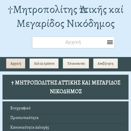
†Mητροπολίτης Ἀττικῆς καί
Μεγαρίδος Νικόδημος
Αρχική
Αρχική
Καλῶς ὁρίσατε
Ἐπικοινωνία
Αναζήτηση
† ΜΗΤΡΟΠΟΛΙΤΗΣ ΑΤΤΙΚΗΣ ΚΑΙ ΜΕΓΑΡΙΔΟΣ
ΝΙΚΟΔΗΜΟΣ
Βιογραφικό
Προσωπικότητα
Κανονικότητα ἐκλογῆς