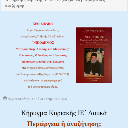
αναζήτηση;
ΝΕΟ ΒΙΒΛΙΟ!
Ἀρχιμ. Εἰρηναίου Μπουσδέκη,
ἡγουμένου τῆς Ἱ. Μονῆς Νέου Στουδίου:
"ΝΙΚΟΔΗΜΟΣ
Μητροπολίτης Ἀττικῆς καί Μεγαρίδος"
Ὁ ἐπίσκοπος, Ὁ θεολόγος καί ὁ ἀγωνιστής
γιά τήν κανονική τάξη στήν Ἐκκλησία
Μιά ἱστορική καί νομοκανονική μελέτη
τοῦ Ἐκκλησιαστικοῦ Προβλήματος (1974-2013),
πού ἀναδεικνύει τή μαρτυρική μορφή
τοῦ Ἐπισκόπου Νικοδήμου.
Δημοσιεύθηκε : 26 Ιανουαρίου 2026
Κήρυγμα Κυριακῆς ΙΕ΄ Λουκᾶ
Περιέργεια ἤ ἀναζήτηση;