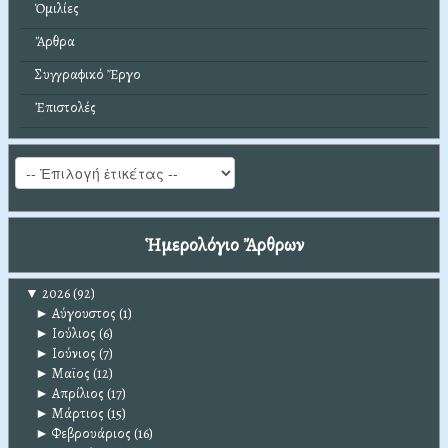
Ὁμιλίες
Ἄρθρα
Συγγραφικό Ἔργο
Ἐπιστολές
Ἡμερολόγιο Ἄρθρων
▼
2026
(92)
►
Αύγουστος
(1)
►
Ιούλιος
(6)
►
Ιούνιος
(7)
►
Μαϊος
(12)
►
Απρίλιος
(17)
►
Μάρτιος
(15)
►
Φεβρουάριος
(16)