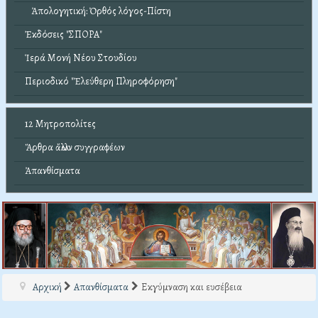
Ἀπολογητική: Ὀρθός λόγος-Πίστη
Ἐκδόσεις "ΣΠΟΡΑ"
Ἱερά Μονή Νέου Στουδίου
Περιοδικό "Ἐλεύθερη Πληροφόρηση"
12 Μητροπολίτες
Ἄρθρα ἄλλων συγγραφέων
Ἀπανθίσματα
Αρχική
Απανθίσματα
Εκγύμναση και ευσέβεια