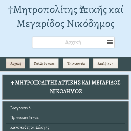
†Mητροπολίτης Ἀττικῆς καί
Μεγαρίδος Νικόδημος
Αρχική
Αρχική
Καλῶς ὁρίσατε
Ἐπικοινωνία
Αναζήτηση
† ΜΗΤΡΟΠΟΛΙΤΗΣ ΑΤΤΙΚΗΣ ΚΑΙ ΜΕΓΑΡΙΔΟΣ
ΝΙΚΟΔΗΜΟΣ
Βιογραφικό
Προσωπικότητα
Κανονικότητα ἐκλογῆς