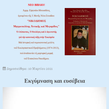
ΝΕΟ ΒΙΒΛΙΟ!
Ἀρχιμ. Εἰρηναίου Μπουσδέκη,
ἡγουμένου τῆς Ἱ. Μονῆς Νέου Στουδίου:
"ΝΙΚΟΔΗΜΟΣ
Μητροπολίτης Ἀττικῆς καί Μεγαρίδος"
Ὁ ἐπίσκοπος, Ὁ θεολόγος καί ὁ ἀγωνιστής
γιά τήν κανονική τάξη στήν Ἐκκλησία
Μιά ἱστορική καί νομοκανονική μελέτη
τοῦ Ἐκκλησιαστικοῦ Προβλήματος (1974-2013),
πού ἀναδεικνύει τή μαρτυρική μορφή
τοῦ Ἐπισκόπου Νικοδήμου.
Δημοσιεύθηκε : 10 Μαρτίου 2021
Εκγύμναση και ευσέβεια