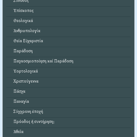
Σύνοδος
Ἐπίσκοπος
Θεολογικά
Ἀνθρωπολογία
Θεία Εὐχαριστία
Παράδοση
Παγκοσμιοποίηση καί Παράδοση
Ἑορτολογικά
Χριστούγεννα
Πάσχα
Παναγία
Σύγχρονη ἐποχή
Πρόοδος ἤ συντήρηση;
Ἀθεΐα