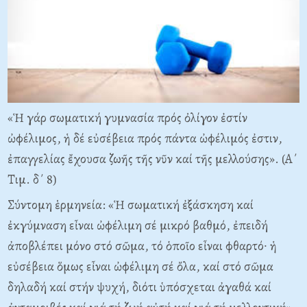
«Ἡ γάρ σωματική γυμνασία πρός ὀλίγον ἐστίν
ὠφέλιμος, ἡ δέ εὐσέβεια πρός πάντα ὠφέλιμός ἐστιν,
ἐπαγγελίας ἔχουσα ζωῆς τῆς νῦν καί τῆς μελλούσης». (Α΄
Τιμ. δ΄ 8)
Σύντομη ἑρμηνεία: «Ἡ σωματική ἐξάσκηση καί
ἐκγύμναση εἶναι ὠφέλιμη σέ μικρό βαθμό, ἐπειδή
ἀποβλέπει μόνο στό σῶμα, τό ὁποῖο εἶναι φθαρτό∙ ἡ
εὐσέβεια ὅμως εἶναι ὠφέλιμη σέ ὄλα, καί στό σῶμα
δηλαδή καί στήν ψυχή, διότι ὑπόσχεται ἀγαθά καί