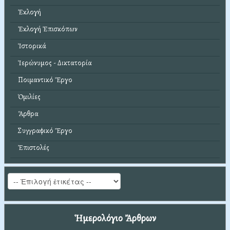
Ἐκλογή
Ἐκλογή Ἐπισκόπων
Ἱστορικά
Ἱερώνυμος - Δικτατορία
Ποιμαντικό Ἔργο
Ὁμιλίες
Ἄρθρα
Συγγραφικό Ἔργο
Ἐπιστολές
Ἡμερολόγιο Ἄρθρων