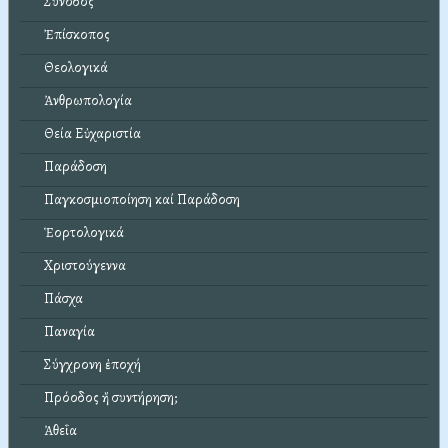
Σύνοδος
Ἐπίσκοπος
Θεολογικά
Ἀνθρωπολογία
Θεία Εὐχαριστία
Παράδοση
Παγκοσμιοποίηση καί Παράδοση
Ἑορτολογικά
Χριστούγεννα
Πάσχα
Παναγία
Σύγχρονη ἐποχή
Πρόοδος ἤ συντήρηση;
Ἀθεΐα