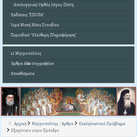
Ἀπολογητική: Ὀρθός λόγος-Πίστη
Ἐκδόσεις "ΣΠΟΡΑ"
Ἱερά Μονή Νέου Στουδίου
Περιοδικό "Ἐλεύθερη Πληροφόρηση"
12 Μητροπολίτες
Ἄρθρα ἄλλων συγγραφέων
Ἀπανθίσματα
Αρχική
Μητροπολίτης - Άρθρα
Εκκλησιαστικό Πρόβλημα
Εξοχώτατε κύριε Πρόεδρε