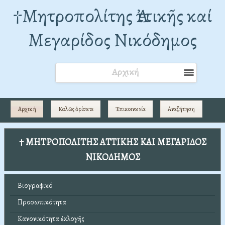
†Mητροπολίτης Ἀττικῆς καί
Μεγαρίδος Νικόδημος
Αρχική
Αρχική
Καλῶς ὁρίσατε
Ἐπικοινωνία
Αναζήτηση
† ΜΗΤΡΟΠΟΛΙΤΗΣ ΑΤΤΙΚΗΣ ΚΑΙ ΜΕΓΑΡΙΔΟΣ
ΝΙΚΟΔΗΜΟΣ
Βιογραφικό
Προσωπικότητα
Κανονικότητα ἐκλογῆς