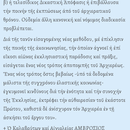
β) ἡ τελεσίδικος Δικαστική Ἀπόφασις ἡ ἐπιβάλλουσα
τήν ποινήν τῆς ἐκπτώσεως ἀπό τοῦ ἀρχιερατικοῦ
θρόνου. Oὐδεμία ἄλλη κανονική καί νόμιμος διαδικασία
προβλέπεται.
Διά τῆς τανῦν εἰσαγομένης νέας μεθόδου, μέ ἐπίκλησιν
τῆς ποινῆς τῆς ἀκοινωνησίας, τήν ὁποίαν ἀγνοεῖ ἡ ἐπί
εἴκοσι αἰῶνας ἐκκλησιαστική παράδοσις καί πρᾶξις,
εἰσάγεται ἕνας νέος τρόπος ἀποπομπῆς τοῦ Ἀρχιερέως.
Ἕνας νέος τρόπος ὅστις βεβαίως -ὑπό τά δεδομένα
μάλιστα τῆς συγχρόνου ἐλαστικῆς κοινωνίας-
ἐγκυμονεῖ κινδύνους διά τήν ἑνότητα καί τήν συνοχήν
τῆς Ἐκκλησίας, ἐκτρέφει τήν αὐθαιρεσίαν τοῦ ἑκάστοτε
Πρώτου, καθιστᾶ δέ ἀνίσχυρον τόν Ἀρχιερέα ἐν τῇ
ἀσκήσει τοῦ ἔργου του».
+ Ὁ Kαλαβρύτων καί Aἰγιαλείας AMBPOΣIOΣ