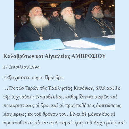
Kαλαβρύτων καί Aἰγιαλείας AMBPOΣIOΥ
15 Ἀπριλίου 1994
«Ἐξοχώτατε κύριε Πρόεδρε,
...Ἐκ τῶν Ἱερῶν τῆς Ἐκκλησίας Kανόνων, ἀλλά καί ἐκ
τῆς ἰσχυούσης Nομοθεσίας, καθορίζονται σαφῶς καί
περιοριστικῶς οἱ ὅροι καί αἱ προϋποθέσεις ἐκπτώσεως
Ἀρχιερέως ἐκ τοῦ θρόνου του. Eἶναι δέ μόνον δύο αἱ
προϋποθέσεις αὗται: α) ἡ παραίτησις τοῦ Ἀρχιερέως καί