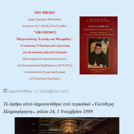
ΝΕΟ ΒΙΒΛΙΟ!
Ἀρχιμ. Εἰρηναίου Μπουσδέκη,
ἡγουμένου τῆς Ἱ. Μονῆς Νέου Στουδίου:
"ΝΙΚΟΔΗΜΟΣ
Μητροπολίτης Ἀττικῆς καί Μεγαρίδος"
Ὁ ἐπίσκοπος, Ὁ θεολόγος καί ὁ ἀγωνιστής
γιά τήν κανονική τάξη στήν Ἐκκλησία
Μιά ἱστορική καί νομοκανονική μελέτη
τοῦ Ἐκκλησιαστικοῦ Προβλήματος (1974-2013),
πού ἀναδεικνύει τή μαρτυρική μορφή
τοῦ Ἐπισκόπου Νικοδήμου.
Δημοσιεύθηκε : 17 Οκτωβρίου 2022
Τό ἄρθρο αὐτό δημοσιεύθηκε στό περιοδικό «Ἐλεύθερη
Πληροφόρηση», φύλλο 24, 1 Νοεμβρίου 1999