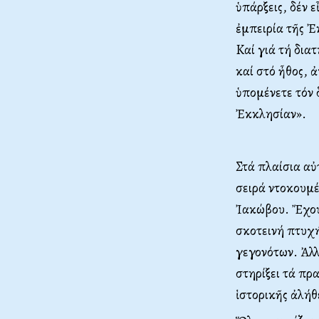
ὑπάρξεις, δέν 
ἐμπειρία τῆς Ἐ
Kαί γιά τή δια
καί στό ἦθος, 
ὑπομένετε τόν 
Ἐκκλησίαν».
Στά πλαίσια αὐ
σειρά ντοκουμ
Ἰακώβου. Ἔχουν
σκοτεινή πτυχ
γεγονότων. Ἀλλ
στηρίξει τά πρ
ἱστορικῆς ἀλή