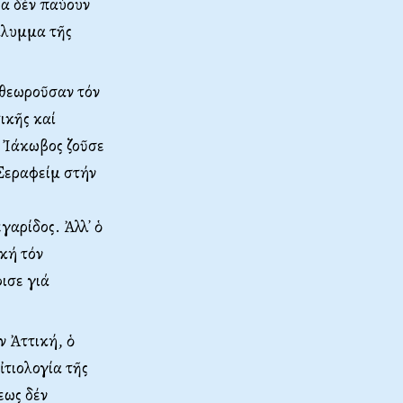
ρα δέν παύουν
κάλυμμα τῆς
 θεωροῦσαν τόν
ικῆς καί
Ὁ Ἰάκωβος ζοῦσε
 Σεραφείμ στήν
αρίδος. Ἀλλ᾽ ὁ
ική τόν
ισε γιά
ν Ἀττική, ὁ
τιολογία τῆς
εως δέν