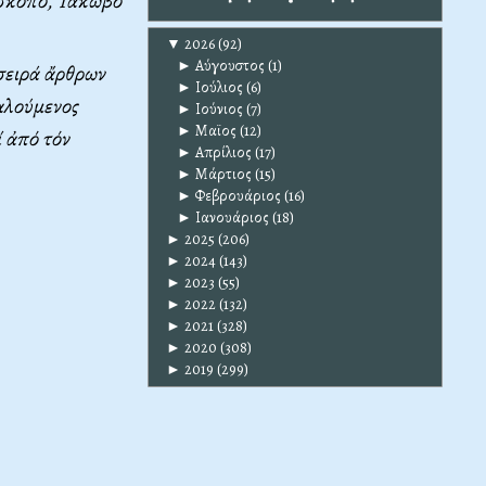
ίσκοπο, Ἰάκωβο
▼
2026
(92)
►
Αύγουστος
(1)
σειρά ἄρθρων
►
Ιούλιος
(6)
αλούμενος
►
Ιούνιος
(7)
►
Μαϊος
(12)
 ἀπό τόν
►
Απρίλιος
(17)
►
Μάρτιος
(15)
►
Φεβρουάριος
(16)
►
Ιανουάριος
(18)
►
2025
(206)
►
2024
(143)
►
2023
(55)
►
2022
(132)
►
2021
(328)
►
2020
(308)
►
2019
(299)