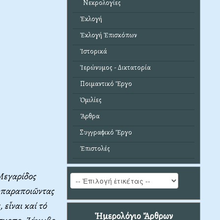
Νεκρολογίες
Ἐκλογή
Ἐκλογή Ἐπισκόπων
Ἱστορικά
Ἱερώνυμος - Δικτατορία
Ποιμαντικό Ἔργο
Ὁμιλίες
Ἄρθρα
Συγγραφικό Ἔργο
Ἐπιστολές
 Μεγαρίδος
, παραποιῶντας
εἶναι καί τό
Ἡμερολόγιο Ἄρθρων