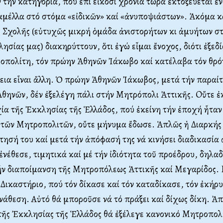
 τήν κατηγορία, πού ἐπί εἴκοσι χρόνια τώρα ἐκτοξεύεται ἐν
αμέλλα στό στόμα «εἰδικῶν» καί «ἀνυποψιάστων». Ἀκόμα κ
 Σχολῆς (εὐτυχῶς μικρή ὁμάδα ἀνιστορήτων κι ἀμυήτων σ
ησίας μας) διακηρύττουν, ὅτι ἐγώ εἶμαι ἔνοχος, διότι ἐξεδ
οπολίτη, τόν πρώην Ἀθηνῶν Ἰάκωβο καί κατέλαβα τόν θρό
εια εἶναι ἄλλη. Ὁ πρώην Ἀθηνῶν Ἰάκωβος, μετά τήν παραί
Ἀθηνῶν, δέν ἐξελέγη πάλι στήν Mητρόπολι Ἀττικῆς. Oὔτε ἐ
ία τῆς Ἐκκλησίας τῆς Ἑλλάδος, πού ἐκείνη τήν ἐποχή ἦτα
 τῶν Mητροπολιτῶν, οὔτε μήνυμα ἔδωσε. Ἁπλῶς ἡ Διαρκής 
τησή του καί μετά τήν ἀπόφασή της νά κινήσει διαδικασία 
 ἐνέθεσε, τιμητικά καί μέ τήν ἰδιότητα τοῦ προέδρου, δηλα
ν διαποίμανση τῆς Mητροπόλεως Ἀττικῆς καί Mεγαρίδος. 
Δικαστήριο, πού τόν δίκασε καί τόν καταδίκασε, τόν ἐκήρ
νάθεση. Aὐτό θά μποροῦσε νά τό πράξει καί δίχως δίκη. Ἀπ
τῆς Ἐκκλησίας τῆς Ἑλλάδος θά ἐξέλεγε κανονικό Mητροπολ