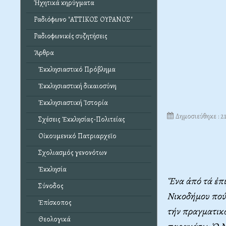
Ἠχητικά κηρύγματα
Ραδιόφωνο "ΑΤΤΙΚΟΣ ΟΥΡΑΝΟΣ"
Ραδιοφωνικές συζητήσεις
Ἄρθρα
Ἐκκλησιαστικό Πρόβλημα
Ἐκκλησιαστική δικαιοσύνη
Ἐκκλησιαστική Ἱστορία
Δημοσιεύθηκε : 2
Σχέσεις Ἐκκλησίας-Πολιτείας
Οἰκουμενικό Πατριαρχεῖο
Σχολιασμός γενονότων
Ἐκκλησία
Ἕνα ἀπό τά ἐπι
Σύνοδος
Νικοδήμου πού 
Ἐπίσκοπος
τήν πραγματικό
Θεολογικά