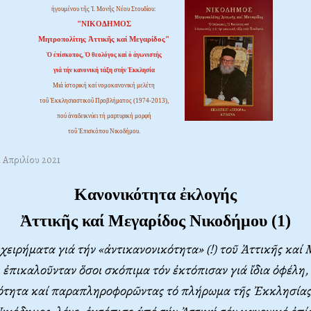
ἡγουμένου τῆς Ἱ. Μονῆς Νέου Στουδίου:
"ΝΙΚΟΔΗΜΟΣ
Μητροπολίτης Ἀττικῆς καί Μεγαρίδος"
Ὁ ἐπίσκοπος, Ὁ θεολόγος καί ὁ ἀγωνιστής
γιά τήν κανονική τάξη στήν Ἐκκλησία
Μιά ἱστορική καί νομοκανονική μελέτη
τοῦ Ἐκκλησιαστικοῦ Προβλήματος (1974-2013),
πού ἀναδεικνύει τή μαρτυρική μορφή
τοῦ Ἐπισκόπου Νικοδήμου.
1 Απριλίου 2021
Κανονικότητα ἐκλογής
Ἀττικῆς καί Μεγαρίδος Νικοδήμου
(1)
χειρήματα γιά τήν «ἀντικανονικότητα» (!) τοῦ Ἀττικῆς καί
ἐπικαλοῦνταν ὅσοι σκόπιμα τόν ἐκτόπισαν γιά ἴδια ὀφέλη
τητα καί παραπληροφορῶντας τό πλήρωμα τῆς Ἐκκλησίας, 