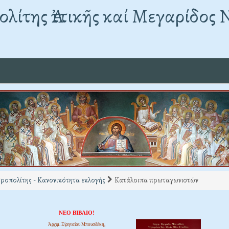
λίτης Ἀττικῆς καί Μεγαρίδος 
ροπολίτης - Κανονικότητα εκλογής
Κατάλοιπα πρωταγωνιστών
ΝΕΟ ΒΙΒΛΙΟ!
Ἀρχιμ. Εἰρηναίου Μπουσδέκη,