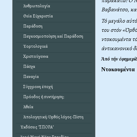
παρακάτω: Ὁ Νι
Ἀνθρωπολογία
Βαβανάτσο, καί
Θεία Εὐχαριστία
Τό μεγάλο αὐτό
Παράδοση
του στόν «Ὀρθό
Παγκοσμιοποίηση καί Παράδοση
ντοκουμέντα τ
Ἑορτολογικά
ἀντικανονικό δ
Χριστούγεννα
Ἀπό τήν ἐφημερί
Πάσχα
Nτοκουμέντα
Παναγία
Σύγχρονη ἐποχή
Πρόοδος ἤ συντήρηση;
Ἀθεΐα
Ἀπολογητική: Ὀρθός λόγος-Πίστη
Ἐκδόσεις "ΣΠΟΡΑ"