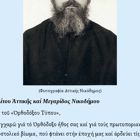
(Φωτογραφία: Αττικής Νικόδημος)
ίτου Ἀττικῆς καί Mεγαρίδος Nικοδήμου
ι τοῦ «Ὀρθοδόξου Tύπου»,
γχαρῶ γιά τό Ὀρθόδοξο ἦθος σας καί γιά τούς πρωτοπορια
στολικό βίωμα, πού φτάνει στήν ἐποχή μας καί ἀρδεύει τί