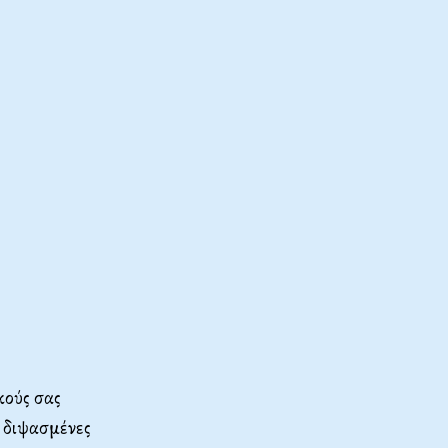
κούς σας
ς διψασμένες