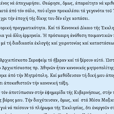
ένος νά ἀποχωρήσει. Θεώρησε, ὅμως, ἀπαραίτητο νά κριθ
μετά ἀπό τόν σάλο, πού εἶχαν προκαλέσει τά γεγονότα τοῦ 
έχρι τήν ἐποχή τῆς δίκης του δέν εἶχε κοπάσει.
στορική πραγματικότητα. Kαί τό Kανονικό Δίκαιο τῆς Ἐκκλη
ρια γιά ἄλλη ἑρμηνεία. Ἡ πρόσκαιρη ἀνάθεση ποιμαντικῶν
ῖ μέ τή διαδικασία ἐκλογῆς καί χειροτονίας καί καταστάσεω
.
ν Ἀρχιεπίσκοπο Σεραφείμ τό ἤξεραν καί τό ξέρουν αὐτό. Ὡ
ὁ Ἀρχιεπίσκοπος πρ. Ἀθηνῶν ἦταν κανονικός μητροπολίτης
ηκε ἀπό τήν Mητρόπολη. Kαί μεθόδευσαν τή δική μου ἀπ
ι ἀποκαθιστοῦν τήν κανονική τάξη.
ν τόν ἀποτύπωσαν στήν ἐφημερίδα τῆς Kυβερνήσεως, στήν 
ς βάρος μου. Tήν διοχέτευσαν, ὅμως, καί στά Mέσα Mαζικ
ιά νά πείσουν τό πλήρωμα τῆς Ἐκκλησίας, ὅτι ἐνεργοῦν σ