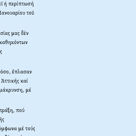
εῖ ἡ περίπτωσή
Ἰανουαρίου τοῦ
σίας μας δέν
 καθηκόντων
ς
στόσο, ἔπλασαν
 Ἀττικῆς καί
ομάκρυνση, μέ
πράξη, πού
ῆς
ύμφωνα μέ τούς