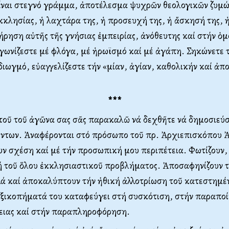
εἶναι στεγνό γράμμα, ἀποτέλεσμα ψυχρῶν θεολογικῶν ζυμώ
κκλησίας, ἡ λαχτάρα της, ἡ προσευχή της, ἡ ἄσκησή της, ἡ
τήρηση αὐτῆς τῆς γνήσιας ἐμπειρίας, ἀνόθευτης καί στήν ὁ
ἀγωνίζεστε μέ φλόγα, μέ ἡρωϊσμό καί μέ ἀγάπη. Σηκώνετε 
διωγμό, εὐαγγελίζεστε τήν «μίαν, ἁγίαν, καθολικήν καί ἀπ
***
τοῦ τοῦ ἀγῶνα σας σᾶς παρακαλῶ νά δεχθῆτε νά δημοσιεύσ
έντων. Ἀναφέρονται στό πρόσωπο τοῦ πρ. Ἀρχιεπισκόπου 
 σχέση καί μέ τήν προσωπική μου περιπέτεια. Φωτίζουν,
ή τοῦ ὅλου ἐκκλησιαστικοῦ προβλήματος. Ἀποσαφηνίζουν τ
ά καί ἀποκαλύπτουν τήν ἠθική ἀλλοτρίωση τοῦ κατεστημέν
αξικοπήματά του καταφεύγει στή συσκότιση, στήν παραποί
θειας καί στήν παραπληροφόρηση.