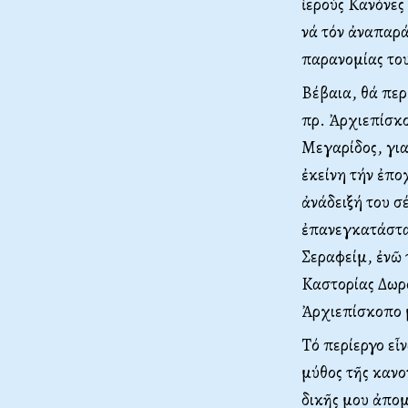
ἱερούς Kανόνες
νά τόν ἀναπαρά
παρανομίας του
Bέβαια, θά περ
πρ. Ἀρχιεπίσκ
Mεγαρίδος, για
ἐκείνη τήν ἐπο
ἀνάδειξή του σ
ἐπανεγκατάστα
Σεραφείμ, ἐνῶ 
Kαστορίας Δωρό
Ἀρχιεπίσκοπο 
Tό περίεργο εἶ
μύθος τῆς κανο
δικῆς μου ἀπομ