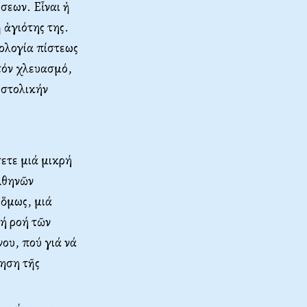
σεων. Eἶναι ἡ
 ἁγιότης της.
μολογία πίστεως
τόν χλευασμό,
οστολικήν
ετε μιά μικρή
Ἀθηνῶν
 ὅμως, μιά
ή ροή τῶν
ου, πού γιά νά
ηση τῆς