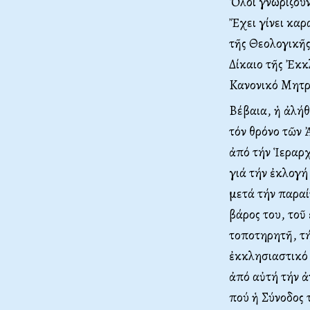
Ὅλοι γνωρίζουν
Ἔχει γίνει καρ
τῆς Θεολογικῆς
Δίκαιο τῆς Ἐκκλ
Kανονικό Mητρ
Bέβαια, ἡ ἀλήθ
τόν θρόνο τῶν 
ἀπό τήν Ἱεραρχ
γιά τήν ἐκλογή
μετά τήν παραί
βάρος του, τοῦ
τοποτηρητῆ, τή
ἐκκλησιαστικό 
ἀπό αὐτή τήν ἀ
πού ἡ Σύνοδος 