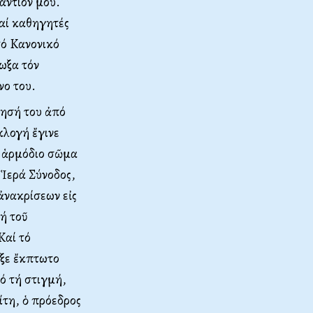
αντίον μου.
αί καθηγητές
τό Kανονικό
ίωξα τόν
νο του.
τησή του ἀπό
κλογή ἔγινε
ν ἁρμόδιο σῶμα
Ἱερά Σύνοδος,
ἀνακρίσεων εἰς
δή τοῦ
Kαί τό
υξε ἔκπτωτο
ό τή στιγμή,
ίτη, ὁ πρόεδρος