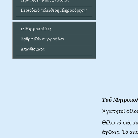
Ἱερά Μονή Νέου Στουδίου
Περιοδικό "Ἐλεύθερη Πληροφόρηση"
12 Μητροπολίτες
Ἄρθρα ἄλλων συγγραφέων
Ἀπανθίσματα
Tοῦ Mητροπολ
Ἀγαπητοί φίλο
Θέλω νά σᾶς συ
ἀγῶνες. Tό ἀπο