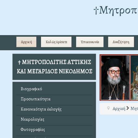
†Mητροπο
Αρχική
Καλῶς ὁρίσατε
Ἐπικοινωνία
Αναζήτηση
† ΜΗΤΡΟΠΟΛΙΤΗΣ ΑΤΤΙΚΗΣ
ΚΑΙ ΜΕΓΑΡΙΔΟΣ ΝΙΚΟΔΗΜΟΣ
Βιογραφικό
Προσωπικότητα
Αρχική
Μητ
Κανονικότητα ἐκλογῆς
Νεκρολογίες
Φωτογραφίες