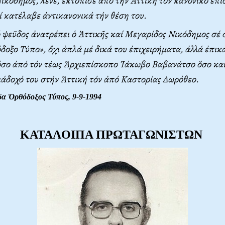
κόδημος, λένε, ἐκτόπισε ἀπό τήν Ἀττική τόν κανονικό ἐπ
 κατέλαβε ἀντικανονικά τήν θέση του.
 ψεῦδος ἀνατρέπει ὁ Ἀττικῆς καί Μεγαρίδος Νικόδημος σέ 
δοξο Τύπο», ὄχι ἁπλά μέ δικά του ἐπιχειρήματα, ἀλλά ἐπικ
όσο ἀπό τόν τέως Ἀρχιεπίσκοπο Ἰάκωβο Βαβανάτσο ὅσο καί
ιάδοχό του στήν Ἀττική τόν ἀπό Καστορίας Δωρόθεο.
δα Ὀρθόδοξος Τύπος, 9-9-1994
KATAΛOIΠA ΠPΩTAΓΩNIΣTΩN