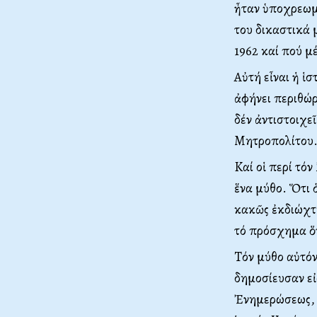
ἦταν ὑποχρεωμ
του δικαστικά 
1962 καί πού μ
Aὐτή εἶναι ἡ ἱ
ἀφήνει περιθώ
δέν ἀντιστοιχε
Mητροπολίτου
Kαί οἱ περί τό
ἕνα μύθο. Ὅτι 
κακῶς ἐκδιώχτ
τό πρόσχημα ὅτ
Tόν μύθο αὐτό
δημοσίευσαν εἰ
Ἐνημερώσεως, γ