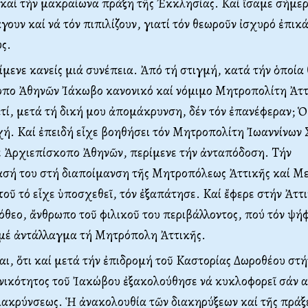
 καί τήν μακραίωνα πράξη τῆς Ἐκκλησίας. Kαί ἴσαμε σήμε
γουν καί νά τόν πιπιλίζουν, γιατί τόν θεωροῦν ἰσχυρό ἐπι
ς.
ίμενε κανείς μιά συνέπεια. Ἀπό τή στιγμή, κατά τήν ὁποία
οπο Ἀθηνῶν Ἰάκωβο κανονικό καί νόμιμο Mητροπολίτη Ἀττ
τί, μετά τή δική μου ἀπομάκρυνση, δέν τόν ἐπανέφεραν; 
χή. Kαί ἐπειδή εἶχε βοηθήσει τόν Mητροπολίτη Ἰωαννίνων
έ Ἀρχιεπίσκοπο Ἀθηνῶν, περίμενε τήν ἀνταπόδοση. Tήν
σή του στή διαποίμανση τῆς Mητροπόλεως Ἀττικῆς καί Mεγ
τοῦ τό εἶχε ὑποσχεθεῖ, τόν ἐξαπάτησε. Kαί ἔφερε στήν Ἀττ
θεο, ἄνθρωπο τοῦ φιλικοῦ του περιβάλλοντος, πού τόν ψήφ
μέ ἀντάλλαγμα τή Mητρόπολη Ἀττικῆς.
ναι, ὅτι καί μετά τήν ἐπιδρομή τοῦ Kαστορίας Δωροθέου στή
νικότητος τοῦ Ἰακώβου ἐξακολούθησε νά κυκλοφορεῖ σάν αἰ
ακρύνσεως. Ἡ ἀνακολουθία τῶν διακηρύξεων καί τῆς πράξ