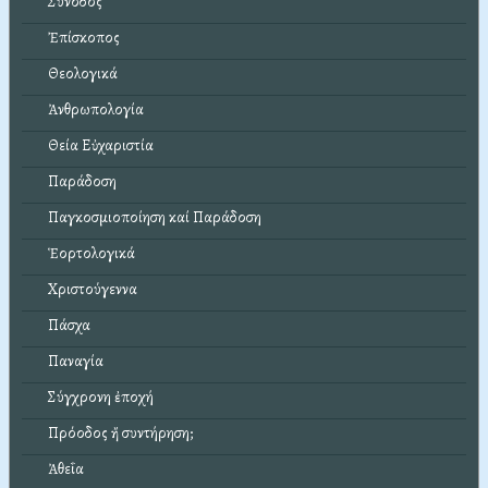
Σύνοδος
Ἐπίσκοπος
Θεολογικά
Ἀνθρωπολογία
Θεία Εὐχαριστία
Παράδοση
Παγκοσμιοποίηση καί Παράδοση
Ἑορτολογικά
Χριστούγεννα
Πάσχα
Παναγία
Σύγχρονη ἐποχή
Πρόοδος ἤ συντήρηση;
Ἀθεΐα