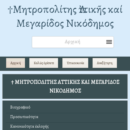
†Mητροπολίτης Ἀττικῆς καί
Μεγαρίδος Νικόδημος
Αρχική
Αρχική
Καλῶς ὁρίσατε
Ἐπικοινωνία
Αναζήτηση
† ΜΗΤΡΟΠΟΛΙΤΗΣ ΑΤΤΙΚΗΣ ΚΑΙ ΜΕΓΑΡΙΔΟΣ
ΝΙΚΟΔΗΜΟΣ
Βιογραφικό
Προσωπικότητα
Κανονικότητα ἐκλογῆς