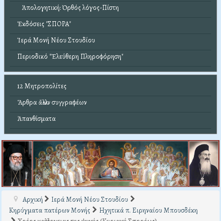
Ἀπολογητική: Ὀρθός λόγος-Πίστη
Ἐκδόσεις "ΣΠΟΡΑ"
Ἱερά Μονή Νέου Στουδίου
Περιοδικό "Ἐλεύθερη Πληροφόρηση"
12 Μητροπολίτες
Ἄρθρα ἄλλων συγγραφέων
Ἀπανθίσματα
Αρχική
Ιερά Μονή Νέου Στουδίου
Κηρύγματα πατέρων Μονής
Ηχητικά π. Ειρηναίου Μπουσδέκη