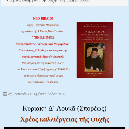
Χρέος καλλιέργειας της ψυχής (Κυριακή Σπορέως)
ΝΕΟ ΒΙΒΛΙΟ!
Ἀρχιμ. Εἰρηναίου Μπουσδέκη,
ἡγουμένου τῆς Ἱ. Μονῆς Νέου Στουδίου:
"ΝΙΚΟΔΗΜΟΣ
Μητροπολίτης Ἀττικῆς καί Μεγαρίδος"
Ὁ ἐπίσκοπος, Ὁ θεολόγος καί ὁ ἀγωνιστής
γιά τήν κανονική τάξη στήν Ἐκκλησία
Μιά ἱστορική καί νομοκανονική μελέτη
τοῦ Ἐκκλησιαστικοῦ Προβλήματος (1974-2013),
πού ἀναδεικνύει τή μαρτυρική μορφή
τοῦ Ἐπισκόπου Νικοδήμου.
Δημοσιεύθηκε : 14 Οκτωβρίου 2024
Κυριακή Δ΄ Λουκᾶ (Σπορέως)
Χρέος καλλιέργειας τῆς ψυχῆς