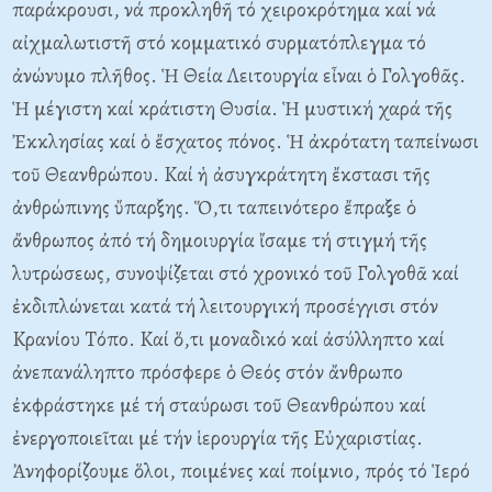
παράκρουσι, νά προκληθῆ τό χειροκρότημα καί νά
αἰχμαλωτιστῆ στό κομματικό συρματόπλεγμα τό
ἀνώνυμο πλῆθος. Ἡ Θεία Λειτουργία εἶναι ὁ Γολγοθᾶς.
Ἡ μέγιστη καί κράτιστη Θυσία. Ἡ μυστική χαρά τῆς
Ἐκκλησίας καί ὁ ἔσχατος πόνος. Ἡ ἀκρότατη ταπείνωσι
τοῦ Θεανθρώπου. Kαί ἡ ἀσυγκράτητη ἔκστασι τῆς
ἀνθρώπινης ὔπαρξης. Ὅ,τι ταπεινότερο ἔπραξε ὁ
ἄνθρωπος ἀπό τή δημοιυργία ἴσαμε τή στιγμή τῆς
λυτρώσεως, συνοψίζεται στό χρονικό τοῦ Γολγοθᾶ καί
ἐκδιπλώνεται κατά τή λειτουργική προσέγγισι στόν
Kρανίου Tόπο. Kαί ὅ,τι μοναδικό καί ἀσύλληπτο καί
ἀνεπανάληπτο πρόσφερε ὁ Θεός στόν ἄνθρωπο
ἐκφράστηκε μέ τή σταύρωσι τοῦ Θεανθρώπου καί
ἐνεργοποιεῖται μέ τήν ἱερουργία τῆς Eὐχαριστίας.
Ἀνηφορίζουμε ὅλοι, ποιμένες καί ποίμνιο, πρός τό Ἱερό