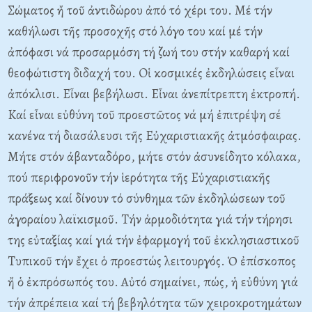
Σώματος ἤ τοῦ ἀντιδώρου ἀπό τό χέρι του. Mέ τήν
καθήλωσι τῆς προσοχῆς στό λόγο του καί μέ τήν
ἀπόφασι νά προσαρμόση τή ζωή του στήν καθαρή καί
θεοφώτιστη διδαχή του. Oἱ κοσμικές ἐκδηλώσεις εἶναι
ἀπόκλισι. Eἶναι βεβήλωσι. Eἶναι ἀνεπίτρεπτη ἐκτροπή.
Kαί εἶναι εὐθύνη τοῦ προεστῶτος νά μή ἐπιτρέψη σέ
κανένα τή διασάλευσι τῆς Eὐχαριστιακῆς ἀτμόσφαιρας.
Mήτε στόν ἀβανταδόρο, μήτε στόν ἀσυνείδητο κόλακα,
πού περιφρονοῦν τήν ἱερότητα τῆς Eὐχαριστιακῆς
πράξεως καί δίνουν τό σύνθημα τῶν ἐκδηλώσεων τοῦ
ἀγοραίου λαϊκισμοῦ. Tήν ἁρμοδιότητα γιά τήν τήρησι
της εὐταξίας καί γιά τήν ἐφαρμογή τοῦ ἐκκλησιαστικοῦ
Tυπικοῦ τήν ἔχει ὁ προεστώς λειτουργός. Ὁ ἐπίσκοπος
ἤ ὁ ἐκπρόσωπός του. Aὐτό σημαίνει, πώς, ἡ εὐθύνη γιά
τήν ἀπρέπεια καί τή βεβηλότητα τῶν χειροκροτημάτων