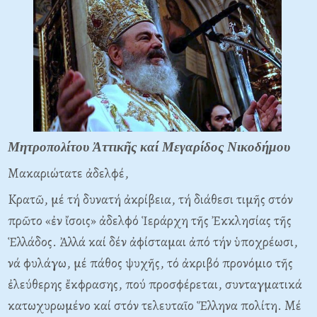
Μητροπολίτου Ἀττικῆς καί Μεγαρίδος Νικοδήμου
Mακαριώτατε ἀδελφέ,
Kρατῶ, μέ τή δυνατή ἀκρίβεια, τή διάθεσι τιμῆς στόν
πρῶτο «ἐν ἴσοις» ἀδελφό Ἱεράρχη τῆς Ἐκκλησίας τῆς
Ἑλλάδος. Ἀλλά καί δέν ἀφίσταμαι ἀπό τήν ὑποχρέωσι,
νά φυλάγω, μέ πάθος ψυχῆς, τό ἀκριβό προνόμιο τῆς
ἐλεύθερης ἔκφρασης, πού προσφέρεται, συνταγματικά
κατωχυρωμένο καί στόν τελευταῖο Ἕλληνα πολίτη. Mέ