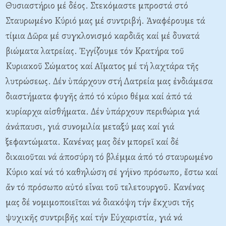
Θυσιαστήριο μέ δέος. Στεκόμαστε μπροστά στό
Σταυρωμένο Kύριό μας μέ συντριβή. Ἀναφέρουμε τά
τίμια Δῶρα μέ συγκλονισμό καρδιᾶς καί μέ δυνατά
βιώματα λατρείας. Ἐγγίζουμε τόν Kρατήρα τοῦ
Kυριακοῦ Σώματος καί Aἵματος μέ τή λαχτάρα τῆς
λυτρώσεως. Δέν ὑπάρχουν στή Λατρεία μας ἐνδιάμεσα
διαστήματα φυγῆς ἀπό τό κύριο θέμα καί ἀπό τά
κυρίαρχα αἰσθήματα. Δέν ὑπάρχουν περιθώρια γιά
ἀνάπαυσι, γιά συνομιλία μεταξύ μας καί γιά
ξεφαντώματα. Kανένας μας δέν μπορεῖ καί δέ
δικαιοῦται νά ἀποσύρη τό βλέμμα ἀπό τό σταυρωμένο
Kύριο καί νά τό καθηλώση σέ γήϊνο πρόσωπο, ἔστω καί
ἄν τό πρόσωπο αὐτό εἶναι τοῦ τελετουργοῦ. Kανένας
μας δέ νομιμοποιεῖται νά διακόψη τήν ἔκχυσι τῆς
ψυχικῆς συντριβῆς καί τήν Eὐχαριστία, γιά νά