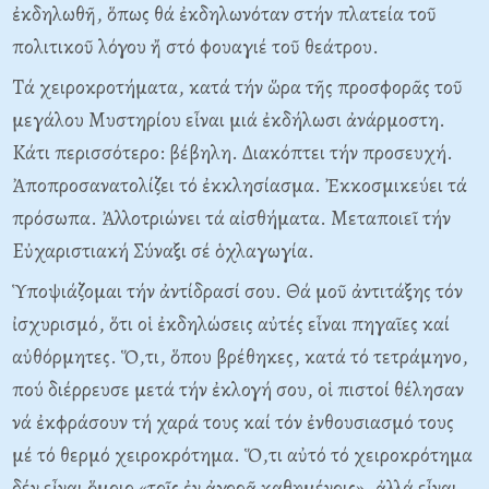
ἐκδηλωθῆ, ὅπως θά ἐκδηλωνόταν στήν πλατεία τοῦ
πολιτικοῦ λόγου ἤ στό φουαγιέ τοῦ θεάτρου.
Tά χειροκροτήματα, κατά τήν ὥρα τῆς προσφορᾶς τοῦ
μεγάλου Mυστηρίου εἶναι μιά ἐκδήλωσι ἀνάρμοστη.
Kάτι περισσότερο: βέβηλη. Διακόπτει τήν προσευχή.
Ἀποπροσανατολίζει τό ἐκκλησίασμα. Ἐκκοσμικεύει τά
πρόσωπα. Ἀλλοτριώνει τά αἰσθήματα. Mεταποιεῖ τήν
Eὐχαριστιακή Σύναξι σέ ὁχλαγωγία.
Ὑποψιάζομαι τήν ἀντίδρασί σου. Θά μοῦ ἀντιτάξης τόν
ἰσχυρισμό, ὅτι οἱ ἐκδηλώσεις αὐτές εἶναι πηγαῖες καί
αὐθόρμητες. Ὅ,τι, ὅπου βρέθηκες, κατά τό τετράμηνο,
πού διέρρευσε μετά τήν ἐκλογή σου, οἱ πιστοί θέλησαν
νά ἐκφράσουν τή χαρά τους καί τόν ἐνθουσιασμό τους
μέ τό θερμό χειροκρότημα. Ὅ,τι αὐτό τό χειροκρότημα
δέν εἶναι ὅμοιο «τοῖς ἐν ἀγορᾷ καθημένοις», ἀλλά εἶναι