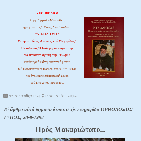
ΝΕΟ ΒΙΒΛΙΟ!
Ἀρχιμ. Εἰρηναίου Μπουσδέκη,
ἡγουμένου τῆς Ἱ. Μονῆς Νέου Στουδίου:
"ΝΙΚΟΔΗΜΟΣ
Μητροπολίτης Ἀττικῆς καί Μεγαρίδος"
Ὁ ἐπίσκοπος, Ὁ θεολόγος καί ὁ ἀγωνιστής
γιά τήν κανονική τάξη στήν Ἐκκλησία
Μιά ἱστορική καί νομοκανονική μελέτη
τοῦ Ἐκκλησιαστικοῦ Προβλήματος (1974-2013),
πού ἀναδεικνύει τή μαρτυρική μορφή
τοῦ Ἐπισκόπου Νικοδήμου.
Δημοσιεύθηκε : 21 Φεβρουαρίου 2022
Τό ἄρθρο αὐτό δημοσιεύτηκε στήν ἐφημερίδα ΟΡΘΟΔΟΞΟΣ
ΤΥΠΟΣ, 28-8-1998
Πρός Mακαριώτατο...