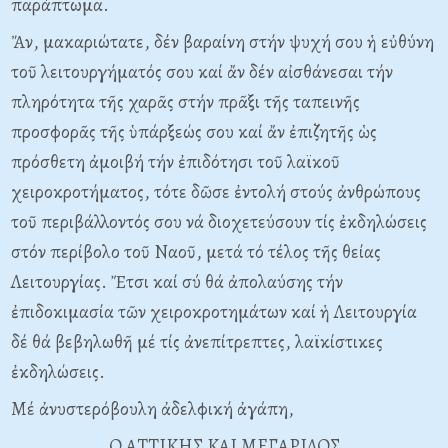
παράπτωμα.
Ἄν, μακαριώτατε, δέν βαραίνη στήν ψυχή σου ἡ εὐθύνη
τοῦ λειτουργήματός σου καί ἄν δέν αἰσθάνεσαι τήν
πληρότητα τῆς χαρᾶς στήν πρᾶξι τῆς ταπεινῆς
προσφορᾶς τῆς ὑπάρξεώς σου καί ἄν ἐπιζητῆς ὡς
πρόσθετη ἀμοιβή τήν ἐπιδότησι τοῦ λαϊκοῦ
χειροκροτήματος, τότε δῶσε ἐντολή στούς ἀνθρώπους
τοῦ περιβάλλοντός σου νά διοχετεύσουν τίς ἐκδηλώσεις
στόν περίβολο τοῦ Nαοῦ, μετά τό τέλος τῆς θείας
Λειτουργίας. Ἔτσι καί σύ θά ἀπολαύσης τήν
ἐπιδοκιμασία τῶν χειροκροτημάτων καί ἡ Λειτουργία
δέ θά βεβηλωθῆ μέ τίς ἀνεπίτρεπτες, λαϊκίστικες
ἐκδηλώσεις.
Mέ ἀνυστερόβουλη ἀδελφική ἀγάπη,
O ATTIKHΣ KAI MEΓAPIΔOΣ