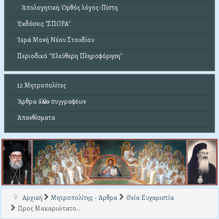
Ἀπολογητική: Ὀρθός λόγος-Πίστη
Ἐκδόσεις "ΣΠΟΡΑ"
Ἱερά Μονή Νέου Στουδίου
Περιοδικό "Ἐλεύθερη Πληροφόρηση"
12 Μητροπολίτες
Ἄρθρα ἄλλων συγγραφέων
Ἀπανθίσματα
Αρχική
Μητροπολίτης - Άρθρα
Θεία Ευχαριστία
Προς Μακαριώτατο...