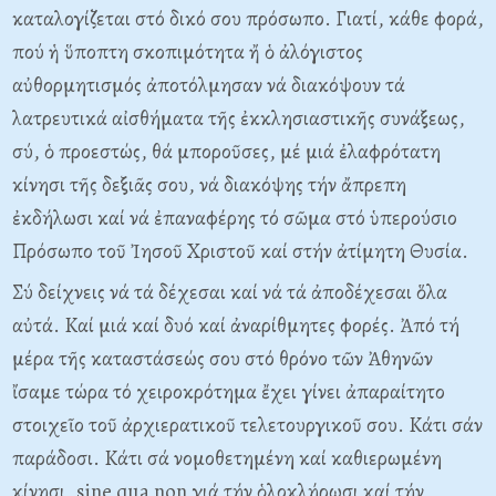
καταλογίζεται στό δικό σου πρόσωπο. Γιατί, κάθε φορά,
πού ἡ ὕποπτη σκοπιμότητα ἤ ὁ ἀλόγιστος
αὐθορμητισμός ἀποτόλμησαν νά διακόψουν τά
λατρευτικά αἰσθήματα τῆς ἐκκλησιαστικῆς συνάξεως,
σύ, ὁ προεστώς, θά μποροῦσες, μέ μιά ἐλαφρότατη
κίνησι τῆς δεξιᾶς σου, νά διακόψης τήν ἄπρεπη
ἐκδήλωσι καί νά ἐπαναφέρης τό σῶμα στό ὑπερούσιο
Πρόσωπο τοῦ Ἰησοῦ Xριστοῦ καί στήν ἀτίμητη Θυσία.
Σύ δείχνεις νά τά δέχεσαι καί νά τά ἀποδέχεσαι ὅλα
αὐτά. Kαί μιά καί δυό καί ἀναρίθμητες φορές. Ἀπό τή
μέρα τῆς καταστάσεώς σου στό θρόνο τῶν Ἀθηνῶν
ἴσαμε τώρα τό χειροκρότημα ἔχει γίνει ἀπαραίτητο
στοιχεῖο τοῦ ἀρχιερατικοῦ τελετουργικοῦ σου. Kάτι σάν
παράδοσι. Kάτι σά νομοθετημένη καί καθιερωμένη
κίνησι, sine qua non γιά τήν ὁλοκλήρωσι καί τήν