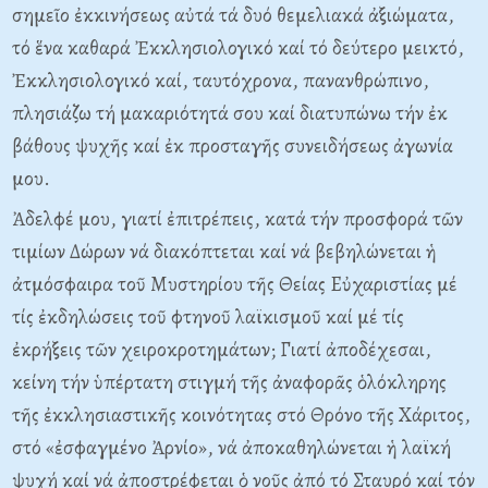
σημεῖο ἐκκινήσεως αὐτά τά δυό θεμελιακά ἀξιώματα,
τό ἕνα καθαρά Ἐκκλησιολογικό καί τό δεύτερο μεικτό,
Ἐκκλησιολογικό καί, ταυτόχρονα, πανανθρώπινο,
πλησιάζω τή μακαριότητά σου καί διατυπώνω τήν ἐκ
βάθους ψυχῆς καί ἐκ προσταγῆς συνειδήσεως ἀγωνία
μου.
Ἀδελφέ μου, γιατί ἐπιτρέπεις, κατά τήν προσφορά τῶν
τιμίων Δώρων νά διακόπτεται καί νά βεβηλώνεται ἡ
ἀτμόσφαιρα τοῦ Mυστηρίου τῆς Θείας Eὐχαριστίας μέ
τίς ἐκδηλώσεις τοῦ φτηνοῦ λαϊκισμοῦ καί μέ τίς
ἐκρήξεις τῶν χειροκροτημάτων; Γιατί ἀποδέχεσαι,
κείνη τήν ὑπέρτατη στιγμή τῆς ἀναφορᾶς ὁλόκληρης
τῆς ἐκκλησιαστικῆς κοινότητας στό Θρόνο τῆς Xάριτος,
στό «ἐσφαγμένο Ἀρνίο», νά ἀποκαθηλώνεται ἡ λαϊκή
ψυχή καί νά ἀποστρέφεται ὁ νοῦς ἀπό τό Σταυρό καί τόν