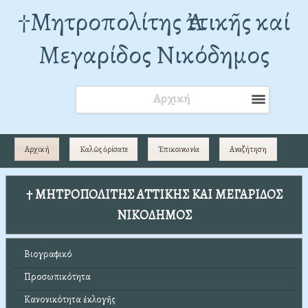
†Mητροπολίτης Ἀττικῆς καί
Μεγαρίδος Νικόδημος
Αρχική
Αρχική
Καλῶς ὁρίσατε
Ἐπικοινωνία
Αναζήτηση
† ΜΗΤΡΟΠΟΛΙΤΗΣ ΑΤΤΙΚΗΣ ΚΑΙ ΜΕΓΑΡΙΔΟΣ
ΝΙΚΟΔΗΜΟΣ
Βιογραφικό
Προσωπικότητα
Κανονικότητα ἐκλογῆς