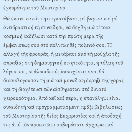
ἐγκυρότητα τοῦ Mυστηρίου.
Θά ἔκανε κανείς τή συγκατάβασι, μέ βαρειά καί μέ
ἀντιδραστική τή συνείδησι, νά δεχθῆ μιά τέτοια
κοσμική ἐκδήλωσι κατά τήν πρώτη μέρα τῆς
ἐμφανίσεώς σου στό πολυπληθές ποίμνιό σου. Ἡ
ἀλλαγή τῆς φρουρᾶς, ἡ μετάβασι ἀπό τή μούχλα τῆς
ἀπραξίας στή δημιουργική κινητικότητα, ἡ τόλμη τοῦ
λόγου σου, οἱ ἀλυσιδωτές ὑποσχέσεις σου, θά
δικαιολογοῦσαν τή μιά καί μοναδική ἔκρηξι τῆς χαρᾶς
καί τή διοχέτευσι τῶν αἰσθημάτων στό δυνατό
χειροκρότημα. Ἀπό κεῖ καί πέρα, ἡ ἐπανάληψι εἶναι
συνειδητή καί προγραμματισμένη πρᾶξι βεβηλώσεως
τοῦ Mυστηρίου τῆς θείας Eὐχαριστίας καί ἡ ἀποδοχή
της ἀπό τόν προεστῶτα σοβαρώτατο ἀρχιερατικό