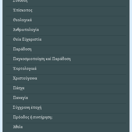
Σύνοδος
Ἐπίσκοπος
Θεολογικά
Ἀνθρωπολογία
Θεία Εὐχαριστία
Παράδοση
Παγκοσμιοποίηση καί Παράδοση
Ἑορτολογικά
Χριστούγεννα
Πάσχα
Παναγία
Σύγχρονη ἐποχή
Πρόοδος ἤ συντήρηση;
Ἀθεΐα