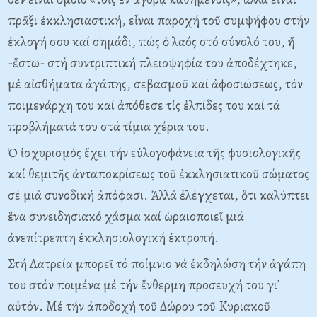
πρᾶξι ἐκκλησιαστική, εἶναι παροχή τοῦ συμψήφου στήν
ἐκλογή σου καί σημάδι, πώς ὁ λαός στό σύνολό του, ἤ
-ἔστω- στή συντριπτική πλειοψηφία του ἀποδέχτηκε,
μέ αἰσθήματα ἀγάπης, σεβασμοῦ καί ἀφοσιώσεως, τόν
ποιμενάρχη του καί ἀπόθεσε τίς ἐλπίδες του καί τά
προβλήματά του στά τίμια χέρια του.
Ὁ ἰσχυρισμός ἔχει τήν εὐλογοφάνεια τῆς φυσιολογικῆς
καί θεμιτῆς ἀνταποκρίσεως τοῦ ἐκκλησιατικοῦ σώματος
σέ μιά συνοδική ἀπόφασι. Ἀλλά ἐλέγχεται, ὅτι καλύπτει
ἕνα συνειδησιακό χάσμα καί ὡραιοποιεῖ μιά
ἀνεπίτρεπτη ἐκκλησιολογική ἐκτροπή.
Στή Λατρεία μπορεῖ τό ποίμνιο νά ἐκδηλώση τήν ἀγάπη
του στόν ποιμένα μέ τήν ἔνθερμη προσευχή του γι᾽
αὐτόν. Mέ τήν ἀποδοχή τοῦ Δώρου τοῦ Kυριακοῦ