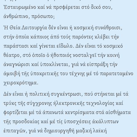
Ἐσταυρωμένο καί νά πρσφέρεται στό δικό σου,
ἀνθρώπινο, πρόσωπο;
Ἡ Θεία Λειτουργία δέν εἶναι ἡ κοσμική συνάθροισι,
στήν ὁποία κάποιος ἀπό τούς παρόντες κλέβει τήν
παράστασι καί γίνεται εἴδωλο. Δέν εἶναι τό κοσμικό
θέατρο, στό ὁποῖο ὁ ἠθοποιός νοσταλγεῖ τήν κοινή
ἀναγνώρισι καί ὑποκλίνεται, γιά νά εἰσπράξη τήν
ἀμοιβή τῆς ὐποκριτικῆς του τέχνης μέ τό παρατεταμένο
χειροκρότημα.
Δέν εἶναι ἡ πολιτική συγκέντρωσι, πού στήνεται μέ τά
τρύκς τῆς σύγχρονης ἠλεκτρονικῆς τεχνολογίας καί
φορτίζεται μέ τά ἀπανωτά κεντρίσματα στά αἰσθήματα
τῆς προσδοκίας καί μέ τίς ὑποσχέσεις ἀκάλυπτων
ἐπιταγῶν, γιά νά δημιουργηθῆ μαζική λαϊκή