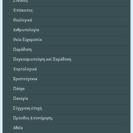
Σύνοδος
Ἐπίσκοπος
Θεολογικά
Ἀνθρωπολογία
Θεία Εὐχαριστία
Παράδοση
Παγκοσμιοποίηση καί Παράδοση
Ἑορτολογικά
Χριστούγεννα
Πάσχα
Παναγία
Σύγχρονη ἐποχή
Πρόοδος ἤ συντήρηση;
Ἀθεΐα