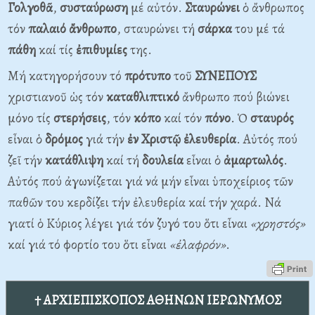
Γολγοθᾶ
,
συσταύρωση
μέ αὐτόν.
Σταυρώνει
ὁ ἄνθρωπος
τόν
παλαιό
ἄνθρωπο
, σταυρώνει τή
σάρκα
του μέ τά
πάθη
καί τίς
ἐπιθυμίες
της.
Μή κατηγορήσουν τό
πρότυπο
τοῦ
ΣΥΝΕΠΟΥΣ
χριστιανοῦ ὡς τόν
καταθλιπτικό
ἄνθρωπο πού βιώνει
μόνο τίς
στερήσεις
, τόν
κόπο
καί τόν
πόνο
. Ὁ
σταυρός
εἶναι ὁ
δρόμος
γιά τήν
ἐν
Χριστῷ
ἐλευθερία
. Αὐτός πού
ζεῖ τήν
κατάθλιψη
καί τή
δουλεία
εἶναι ὁ
ἁμαρτωλός
.
Αὐτός πού ἀγωνίζεται γιά νά μήν εἶναι ὑποχείριος τῶν
παθῶν του κερδίζει τήν ἐλευθερία καί τήν χαρά. Νά
γιατί ὁ Κύριος λέγει γιά τόν ζυγό του ὅτι εἶναι
«χρηστός»
καί γιά τό φορτίο του ὅτι εἶναι
«ἐλαφρόν»
.
† ΑΡΧΙΕΠΙΣΚΟΠΟΣ ΑΘΗΝΩΝ ΙΕΡΩΝΥΜΟΣ