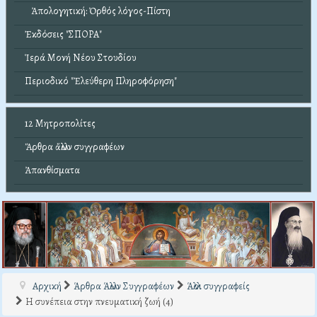
Ἀπολογητική: Ὀρθός λόγος-Πίστη
Ἐκδόσεις "ΣΠΟΡΑ"
Ἱερά Μονή Νέου Στουδίου
Περιοδικό "Ἐλεύθερη Πληροφόρηση"
12 Μητροπολίτες
Ἄρθρα ἄλλων συγγραφέων
Ἀπανθίσματα
Αρχική
Άρθρα Άλλων Συγγραφέων
Άλλοι συγγραφείς
Η συνέπεια στην πνευματική ζωή (4)