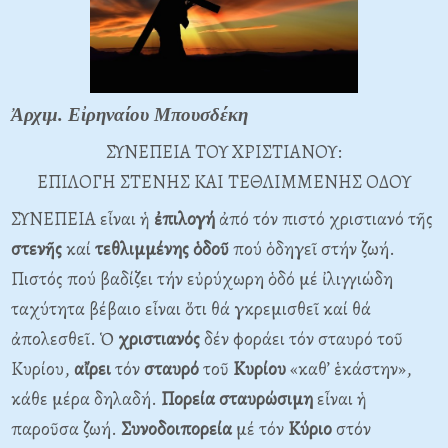
Ἀρχιμ. Εἰρηναίου Μπουσδέκη
ΣΥΝΕΠΕΙΑ ΤΟΥ ΧΡΙΣΤΙΑΝΟΥ:
ΕΠΙΛΟΓΗ ΣΤΕΝΗΣ ΚΑΙ ΤΕΘΛΙΜΜΕΝΗΣ ΟΔΟΥ
ΣΥΝΕΠΕΙΑ εἶναι ἡ
ἐπιλογή
ἀπό τόν πιστό χριστιανό τῆς
στενῆς
καί
τεθλιμμένης
ὁδοῦ
πού ὁδηγεῖ στήν ζωή.
Πιστός πού βαδίζει τήν εὐρύχωρη ὁδό μέ ἰλιγγιώδη
ταχύτητα βέβαιο εἶναι ὅτι θά γκρεμισθεῖ καί θά
ἀπολεσθεῖ. Ὁ
χριστιανός
δέν φοράει τόν σταυρό τοῦ
Κυρίου,
αἴρει
τόν
σταυρό
τοῦ
Κυρίου
«καθ’ ἑκάστην»,
κάθε μέρα δηλαδή.
Πορεία σταυρώσιμη
εἶναι ἡ
παροῦσα ζωή.
Συνοδοιπορεία
μέ τόν
Κύριο
στόν