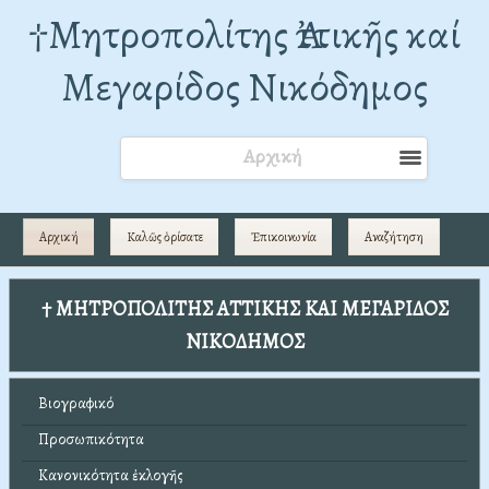
†Mητροπολίτης Ἀττικῆς καί
Μεγαρίδος Νικόδημος
Αρχική
Αρχική
Καλῶς ὁρίσατε
Ἐπικοινωνία
Αναζήτηση
† ΜΗΤΡΟΠΟΛΙΤΗΣ ΑΤΤΙΚΗΣ ΚΑΙ ΜΕΓΑΡΙΔΟΣ
ΝΙΚΟΔΗΜΟΣ
Βιογραφικό
Προσωπικότητα
Κανονικότητα ἐκλογῆς