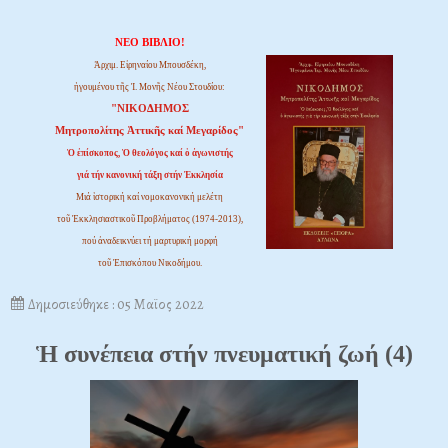
ΝΕΟ ΒΙΒΛΙΟ!
Ἀρχιμ. Εἰρηναίου Μπουσδέκη,
ἡγουμένου τῆς Ἱ. Μονῆς Νέου Στουδίου:
"ΝΙΚΟΔΗΜΟΣ
Μητροπολίτης Ἀττικῆς καί Μεγαρίδος"
Ὁ ἐπίσκοπος, Ὁ θεολόγος καί ὁ ἀγωνιστής
γιά τήν κανονική τάξη στήν Ἐκκλησία
Μιά ἱστορική καί νομοκανονική μελέτη
τοῦ Ἐκκλησιαστικοῦ Προβλήματος (1974-2013),
πού ἀναδεικνύει τή μαρτυρική μορφή
τοῦ Ἐπισκόπου Νικοδήμου.
Δημοσιεύθηκε : 05 Μαϊος 2022
Ἡ συνέπεια στήν πνευματική ζωή (4)