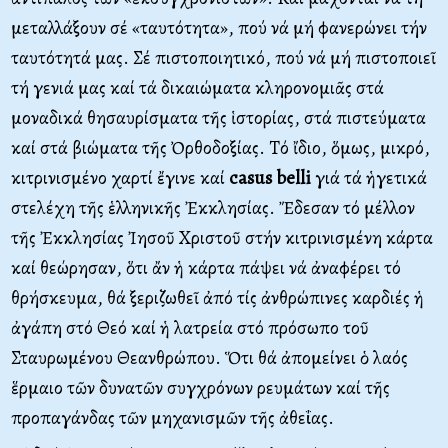
μεταλλάξουν σέ «ταυτότητα», πού νά μή φανερώνει τήν
ταυτότητά μας. Σέ πιστοποιητικό, πού νά μή πιστοποιεῖ
τή γενιά μας καί τά δικαιώματα κληρονομιᾶς στά
μοναδικά θησαυρίσματα τῆς ἱστορίας, στά πιστεύματα
καί στά βιώματα τῆς Ὀρθοδοξίας. Tό ἴδιο, ὅμως, μικρό,
κιτρινισμένο χαρτί ἔγινε καί
casus belli
γιά τά ἡγετικά
στελέχη τῆς ἑλληνικῆς Ἐκκλησίας. Ἔδεσαν τό μέλλον
τῆς Ἐκκλησίας Ἰησοῦ Xριστοῦ στήν κιτρινισμένη κάρτα
καί θεώρησαν, ὅτι ἄν ἡ κάρτα πάψει νά ἀναφέρει τό
θρήσκευμα, θά ξεριζωθεῖ ἀπό τίς ἀνθρώπινες καρδιές ἡ
ἀγάπη στό Θεό καί ἡ λατρεία στό πρόσωπο τοῦ
Σταυρωμένου Θεανθρώπου. Ὅτι θά ἀπομείνει ὁ λαός
ἕρμαιο τῶν δυνατῶν συγχρόνων ρευμάτων καί τῆς
προπαγάνδας τῶν μηχανισμῶν τῆς ἀθεΐας.