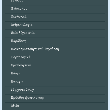
Σύνοδος
Ἐπίσκοπος
Θεολογικά
Ἀνθρωπολογία
Θεία Εὐχαριστία
Παράδοση
Παγκοσμιοποίηση καί Παράδοση
Ἑορτολογικά
Χριστούγεννα
Πάσχα
Παναγία
Σύγχρονη ἐποχή
Πρόοδος ἤ συντήρηση;
Ἀθεΐα