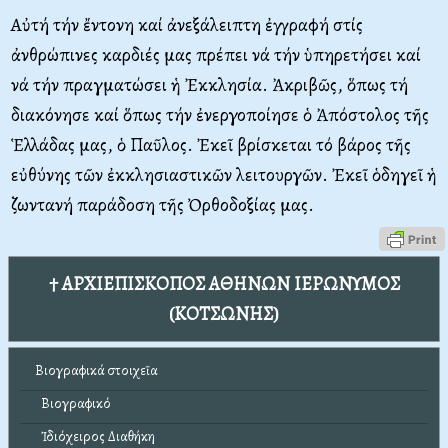
Aὐτή τήν ἔντονη καί ἀνεξάλειπτη ἐγγραφή στίς
ἀνθρώπινες καρδιές μας πρέπει νά τήν ὑπηρετήσει καί
νά τήν πραγματώσει ἡ Ἐκκλησία. Ἀκριβῶς, ὅπως τή
διακόνησε καί ὅπως τήν ἐνεργοποίησε ὁ Ἀπόστολος τῆς
Ἑλλάδας μας, ὁ Παῦλος. Ἐκεῖ βρίσκεται τό βάρος τῆς
εὐθύνης τῶν ἐκκλησιαστικῶν λειτουργῶν. Ἐκεῖ ὁδηγεῖ ἡ
ζωντανή παράδοση τῆς Ὀρθοδοξίας μας.
† ΑΡΧΙΕΠΙΣΚΟΠΟΣ ΑΘΗΝΩΝ ΙΕΡΩΝΥΜΟΣ
(ΚΟΤΣΩΝΗΣ)
Βιογραφικά στοιχεῖα
Βιογραφικό
Ἰδιόχειρος Διαθήκη