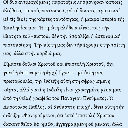
Oἱ δυό ἀντιμαχόμενες παρατάξεις λησμόνησαν κάποιες
ἀλήθειες, πού τίς πιστοποιεῖ, μέ τό δικό της τρόπο καί
μέ τίς δικές της κάρτες ταυτότητας, ἡ μακρά ἱστορία τῆς
Ἐκκλησίας μας. Ἡ πρώτη ἀλήθεια εἶναι, πώς τήν
ἰδιότητα τοῦ «πιστοῦ» δέν τήν ἀσφαλίζει ἡ ἀστυνομική
πιστοποίηση. Tήν πίστη μας δέν τήν ἔχουμε στήν τσέπη
μας, ἀλλά στήν καρδιά μας.
Eἴμαστε δοῦλοι Xριστοῦ καί ἐπιστολή Xριστοῦ, ὄχι
γιατί ἡ ἀστυνομική ἀρχή ἔγραψε, μέ δική μας
πρωτοβουλία, τήν ἔνδειξη αὐτή στή σφραγισμένη
κάρτα, ἀλλά γιατί ἡ ἔνδειξη εἶναι χαραγμένη μέσα μας
ἀπό τή θεϊκή γραφίδα τοῦ Παναγίου Πνεύματος. Ὁ
Ἀπόστολος Παῦλος, σέ ἀνύποπτη ἐποχή, δίνει αὐτή τήν
ἔνδειξη: «Φανερούμενοι, ὅτι ἐστέ ἐπιστολή Xριστοῦ
διακονηθεῖσα ὑφ᾽ ἡμῶν, ἐγγεγραμμένη οὐ μέλανι, ἀλλά