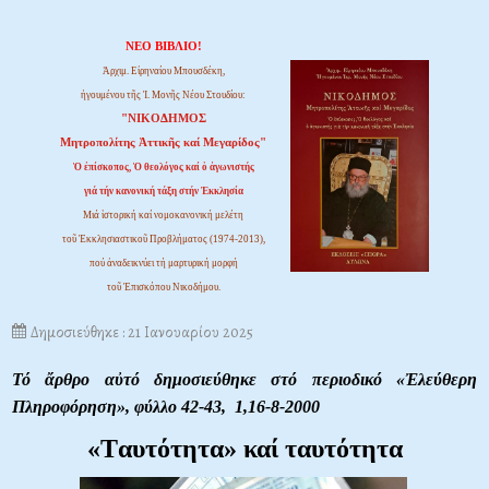
ΝΕΟ ΒΙΒΛΙΟ!
Ἀρχιμ. Εἰρηναίου Μπουσδέκη,
ἡγουμένου τῆς Ἱ. Μονῆς Νέου Στουδίου:
"ΝΙΚΟΔΗΜΟΣ
Μητροπολίτης Ἀττικῆς καί Μεγαρίδος"
Ὁ ἐπίσκοπος, Ὁ θεολόγος καί ὁ ἀγωνιστής
γιά τήν κανονική τάξη στήν Ἐκκλησία
Μιά ἱστορική καί νομοκανονική μελέτη
τοῦ Ἐκκλησιαστικοῦ Προβλήματος (1974-2013),
πού ἀναδεικνύει τή μαρτυρική μορφή
τοῦ Ἐπισκόπου Νικοδήμου.
Δημοσιεύθηκε : 21 Ιανουαρίου 2025
Τό ἄρθρο αὐτό δημοσιεύθηκε στό περιοδικό «Ἐλεύθερη
Πληροφόρηση»,
φύλλο 42-43, 1,16-8-2000
«Tαυτότητα» καί ταυτότητα