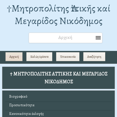
†Mητροπολίτης Ἀττικῆς καί
Μεγαρίδος Νικόδημος
Αρχική
Αρχική
Καλῶς ὁρίσατε
Ἐπικοινωνία
Αναζήτηση
† ΜΗΤΡΟΠΟΛΙΤΗΣ ΑΤΤΙΚΗΣ ΚΑΙ ΜΕΓΑΡΙΔΟΣ
ΝΙΚΟΔΗΜΟΣ
Βιογραφικό
Προσωπικότητα
Κανονικότητα ἐκλογῆς