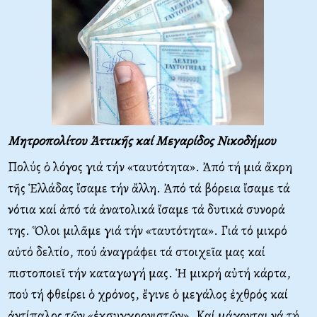
Μητροπολίτου Ἀττικῆς καί Μεγαρίδος Νικοδήμου
Πολύς ὁ λόγος γιά τήν «ταυτότητα». Ἀπό τή μιά ἄκρη
τῆς Ἑλλάδας ἴσαμε τήν ἄλλη. Ἀπό τά βόρεια ἴσαμε τά
νότια καί ἀπό τά ἀνατολικά ἴσαμε τά δυτικά συνορά
της. Ὅλοι μιλᾶμε γιά τήν «ταυτότητα». Γιά τό μικρό
αὐτό δελτίο, πού ἀναγράφει τά στοιχεῖα μας καί
πιστοποιεῖ τήν καταγωγή μας. Ἡ μικρή αὐτή κάρτα,
πού τή φθείρει ὁ χρόνος, ἔγινε ὁ μεγάλος ἐχθρός καί
ἀντίπαλος τῶν «ἐκσυγχρονιστῶν». Kαί μάχονται νά τή