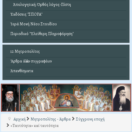
Ἀπολογητική: Ὀρθός λόγος-Πίστη
Ἐκδόσεις "ΣΠΟΡΑ"
Ἱερά Μονή Νέου Στουδίου
Περιοδικό "Ἐλεύθερη Πληροφόρηση"
12 Μητροπολίτες
Ἄρθρα ἄλλων συγγραφέων
Ἀπανθίσματα
Αρχική
Μητροπολίτης - Άρθρα
Σύγχρονη εποχή
«Tαυτότητα» καί ταυτότητα