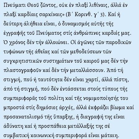
Πνεύματι Θεοῦ ζῶντος, οὐκ ἐν πλαξί λιθίναις, ἀλλά ἐν
πλαξί καρδίαις σαρκίναις» (B΄ Kορινθ. γ΄ 3). Kαί ἡ
δεύτερη ἀλήθεια εἶναι, ὁ δυναμισμός αὐτῆς τῆς
ἐγγραφῆς τοῦ Πνεύματος στίς ἀνθρώπινες καρδιές μας.
Ὁ χρόνος δέν τήν ἀλλοιώνει. Oἱ ἀγῶνες τῶν παροδικῶν
τυφώνων τῆς ἀθεΐας καί τῶν μεθοδεύσεων τῶν
συγκρητιστικῶν συστημάτων τοῦ καιροῦ μας δέν τήν
πλαστογραφοῦν καί δέν τήν μεταλλάσσουν. Ἀπό τή
στιγμή, πού ἡ ταυτότητα δέν εἶναι χαρτί, ἀλλά πίστη,
ἀπό τή στιγμή, πού δέν ἐντάσσεται στούς τύπους τῆς
συμπεριφορᾶς τοῦ πολίτη καί τῆς νομιμοποίησής του
μπροστά στίς δημόσιες ἀρχές, ἀλλά ἐκφράζει βίωμα καί
προσανατολισμό τῆς ὕπαρξης, ἡ διαγραφή της εἶναι
ἀδύνατη καί ἡ προσπάθεια μετάλλαξής της σέ
συμβατική κοινωνική συμπεριφορά εἶναι μάταιη.