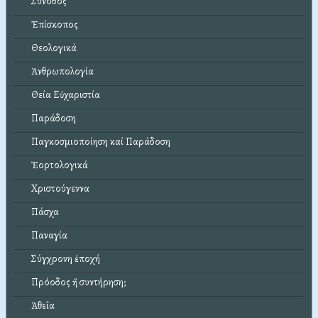
Σύνοδος
Ἐπίσκοπος
Θεολογικά
Ἀνθρωπολογία
Θεία Εὐχαριστία
Παράδοση
Παγκοσμιοποίηση καί Παράδοση
Ἑορτολογικά
Χριστούγεννα
Πάσχα
Παναγία
Σύγχρονη ἐποχή
Πρόοδος ἤ συντήρηση;
Ἀθεΐα