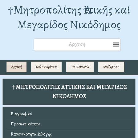
†Mητροπολίτης Ἀττικῆς καί
Μεγαρίδος Νικόδημος
Αρχική
Αρχική
Καλῶς ὁρίσατε
Ἐπικοινωνία
Αναζήτηση
† ΜΗΤΡΟΠΟΛΙΤΗΣ ΑΤΤΙΚΗΣ ΚΑΙ ΜΕΓΑΡΙΔΟΣ
ΝΙΚΟΔΗΜΟΣ
Βιογραφικό
Προσωπικότητα
Κανονικότητα ἐκλογῆς