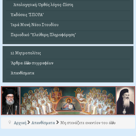
Ἀπολογητική: Ὀρθός λόγος-Πίστη
Ἐκδόσεις "ΣΠΟΡΑ"
Ἱερά Μονή Νέου Στουδίου
Περιοδικό "Ἐλεύθερη Πληροφόρηση"
12 Μητροπολίτες
Ἄρθρα ἄλλων συγγραφέων
Ἀπανθίσματα
Αρχική
Απανθίσματα
Μη στενάζετε εναντίον του άλλου