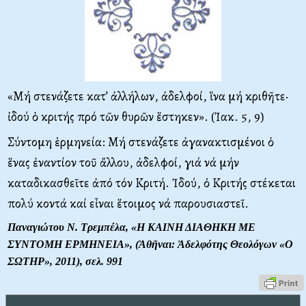
«Μή στενάζετε κατ’ ἀλλήλων, ἀδελφοί, ἵνα μή κριθῆτε·
ἰδού ὁ κριτής πρό τῶν θυρῶν ἕστηκεν». (Ἰακ. 5, 9)
Σύντομη ἑρμηνεία: Μή στενάζετε ἀγανακτισμένοι ὁ
ἕνας ἐναντίον τοῦ ἄλλου, ἀδελφοί, γιά νά μήν
καταδικασθεῖτε ἀπό τόν Κριτή. Ἰδού, ὀ Κριτής στέκεται
πολύ κοντά καί εἶναι ἕτοιμος νά παρουσιαστεῖ.
Παναγιώτου Ν. Τρεμπέλα, «Η ΚΑΙΝΗ ΔΙΑΘΗΚΗ ΜΕ
ΣΥΝΤΟΜΗ ΕΡΜΗΝΕΙΑ», (Ἀθῆναι: Ἀδελφότης Θεολόγων «Ο
ΣΩΤΗΡ», 2011), σελ. 991