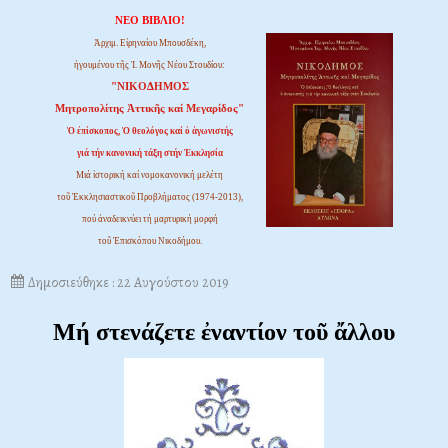
ΝΕΟ ΒΙΒΛΙΟ!
Ἀρχιμ. Εἰρηναίου Μπουσδέκη,
ἡγουμένου τῆς Ἱ. Μονῆς Νέου Στουδίου:
"ΝΙΚΟΔΗΜΟΣ
Μητροπολίτης Ἀττικῆς καί Μεγαρίδος"
Ὁ ἐπίσκοπος, Ὁ θεολόγος καί ὁ ἀγωνιστής
γιά τήν κανονική τάξη στήν Ἐκκλησία
Μιά ἱστορική καί νομοκανονική μελέτη
τοῦ Ἐκκλησιαστικοῦ Προβλήματος (1974-2013),
πού ἀναδεικνύει τή μαρτυρική μορφή
τοῦ Ἐπισκόπου Νικοδήμου.
Δημοσιεύθηκε : 22 Αυγούστου 2019
Μή στενάζετε ἐναντίον τοῦ ἄλλου