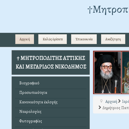
†Mητροπο
Αρχική
Καλῶς ὁρίσατε
Ἐπικοινωνία
Αναζήτηση
† ΜΗΤΡΟΠΟΛΙΤΗΣ ΑΤΤΙΚΗΣ
ΚΑΙ ΜΕΓΑΡΙΔΟΣ ΝΙΚΟΔΗΜΟΣ
Βιογραφικό
Προσωπικότητα
Αρχική
Ιερ
Κανονικότητα ἐκλογῆς
Δημήτριος Παπ
Νεκρολογίες
Φωτογραφίες