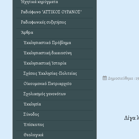
Ἠχητικά κηρύγματα
Ραδιόφωνο "ΑΤΤΙΚΟΣ ΟΥΡΑΝΟΣ"
Ραδιοφωνικές συζητήσεις
Ἄρθρα
Ἐκκλησιαστικό Πρόβλημα
Ἐκκλησιαστική δικαιοσύνη
Ἐκκλησιαστική Ἱστορία
Σχέσεις Ἐκκλησίας-Πολιτείας
Δημοσιεύθηκε : 1
Οἰκουμενικό Πατριαρχεῖο
Σχολιασμός γενονότων
Ἐκκλησία
Σύνοδος
Λίγα λ
Ἐπίσκοπος
Θεολογικά