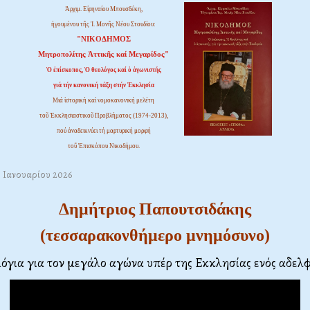
Ἀρχιμ. Εἰρηναίου Μπουσδέκη,
ἡγουμένου τῆς Ἱ. Μονῆς Νέου Στουδίου:
"ΝΙΚΟΔΗΜΟΣ
Μητροπολίτης Ἀττικῆς καί Μεγαρίδος"
Ὁ ἐπίσκοπος, Ὁ θεολόγος καί ὁ ἀγωνιστής
γιά τήν κανονική τάξη στήν Ἐκκλησία
Μιά ἱστορική καί νομοκανονική μελέτη
τοῦ Ἐκκλησιαστικοῦ Προβλήματος (1974-2013),
πού ἀναδεικνύει τή μαρτυρική μορφή
τοῦ Ἐπισκόπου Νικοδήμου.
9 Ιανουαρίου 2026
Δημήτριος Παπουτσιδάκης
(τεσσαρακονθήμερο μνημόσυνο)
όγια για τον μεγάλο αγώνα υπέρ της Εκκλησίας ενός αδελ