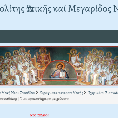
λίτης Ἀττικῆς καί Μεγαρίδος 
ά Μονή Νέου Στουδίου
Κηρύγματα πατέρων Μονής
Ηχητικά π. Ειρηνα
ουτσιδάκης | Τεσσαρακονθήμερο μνημόσυνο
ΝΕΟ ΒΙΒΛΙΟ!