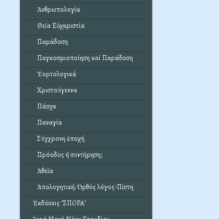
Ἀνθρωπολογία
Θεία Εὐχαριστία
Παράδοση
Παγκοσμιοποίηση καί Παράδοση
Ἑορτολογικά
Χριστούγεννα
Πάσχα
Παναγία
Σύγχρονη ἐποχή
Πρόοδος ἤ συντήρηση;
Ἀθεΐα
Ἀπολογητική: Ὀρθός λόγος-Πίστη
Ἐκδόσεις "ΣΠΟΡΑ"