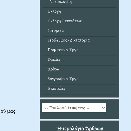
Νεκρολογίες
Ἐκλογή
Ἐκλογή Ἐπισκόπων
Ἱστορικά
Ἱερώνυμος - Δικτατορία
Ποιμαντικό Ἔργο
Ὁμιλίες
Ἄρθρα
Συγγραφικό Ἔργο
Ἐπιστολές
φού μας
Ἡμερολόγιο Ἄρθρων