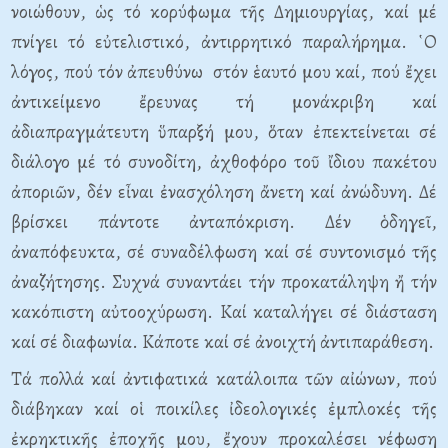
νοιώθουν, ὡς τό κορύφωμα τῆς Δημιουργίας, καί μέ
πνίγει τό εὐτελιστικό, ἀντιρρητικό παραλήρημα. ῾Ο
λόγος, πού τόν ἀπευθύνω στόν ἑαυτό μου καί, πού ἔχει
ἀντικείμενο ἔρευνας τή μονάκριβη καί
ἀδιαπραγμάτευτη ὕπαρξή μου, ὅταν ἐπεκτείνεται σέ
διάλογο μέ τό συνοδίτη, ἀχθοφόρο τοῦ ἴδιου πακέτου
ἀποριῶν, δέν εἶναι ἐνασχόληση ἄνετη καί ἀνώδυνη. Δέ
βρίσκει πάντοτε ἀνταπόκριση. Δέν ὁδηγεῖ,
ἀναπόφευκτα, σέ συναδέλφωση καί σέ συντονισμό τῆς
ἀναζήτησης. Συχνά συναντάει τήν προκατάληψη ἤ τήν
κακόπιστη αὐτοοχύρωση. Καί καταλήγει σέ διάσταση
καί σέ διαφωνία. Κάποτε καί σέ ἀνοιχτή ἀντιπαράθεση.
Τά πολλά καί ἀντιφατικά κατάλοιπα τῶν αἰώνων, πού
διάβηκαν καί οἱ ποικίλες ἰδεολογικές ἐμπλοκές τῆς
ἐκρηκτικῆς ἐποχῆς μου, ἔχουν προκαλέσει νέφωση