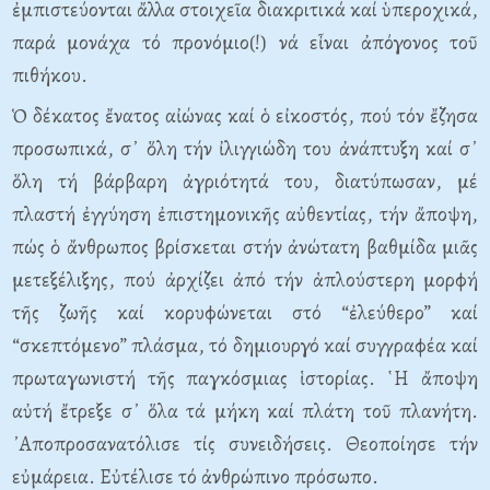
ἐμπιστεύονται ἄλλα στοιχεῖα διακριτικά καί ὑπεροχικά,
παρά μονάχα τό προνόμιο(!) νά εἶναι ἀπόγονος τοῦ
πιθήκου.
Ὁ δέκατος ἔνατος αἰώνας καί ὁ εἰκοστός, πού τόν ἔζησα
προσωπικά, σ᾿ ὅλη τήν ἰλιγγιώδη του ἀνάπτυξη καί σ᾿
ὅλη τή βάρβαρη ἀγριότητά του, διατύπωσαν, μέ
πλαστή ἐγγύηση ἐπιστημονικῆς αὐθεντίας, τήν ἄποψη,
πώς ὁ ἄνθρωπος βρίσκεται στήν ἀνώτατη βαθμίδα μιᾶς
μετεξέλιξης, πού ἀρχίζει ἀπό τήν ἁπλούστερη μορφή
τῆς ζωῆς καί κορυφώνεται στό “ἐλεύθερο” καί
“σκεπτόμενο” πλάσμα, τό δημιουργό καί συγγραφέα καί
πρωταγωνιστή τῆς παγκόσμιας ἱστορίας. ῾Η ἄποψη
αὐτή ἔτρεξε σ᾿ ὅλα τά μήκη καί πλάτη τοῦ πλανήτη.
᾿Αποπροσανατόλισε τίς συνειδήσεις. Θεοποίησε τήν
εὐμάρεια. Εὐτέλισε τό ἀνθρώπινο πρόσωπο.