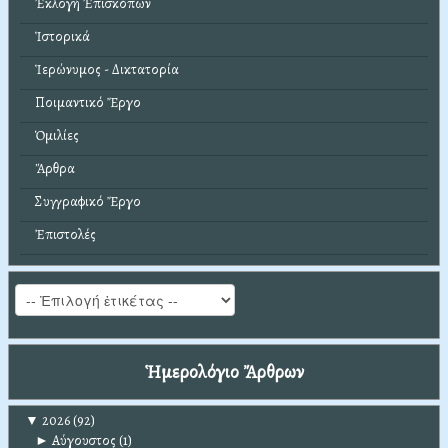
Ἐκλογή Ἐπισκόπων
Ἱστορικά
Ἱερώνυμος - Δικτατορία
Ποιμαντικό Ἔργο
Ὁμιλίες
Ἄρθρα
Συγγραφικό Ἔργο
Ἐπιστολές
Ἡμερολόγιο Ἄρθρων
▼
2026
(92)
►
Αύγουστος
(1)