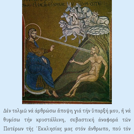
Δέν τολμῶ νά ἀρθρώσω ἄποψη γιά τήν ὕπαρξή μου, ἤ νά
θυμίσω τήν κρυστάλλινη, σεβαστική ἀναφορά τῶν
Πατέρων τῆς ᾿Εκκλησίας μας στόν ἄνθρωπο, πού τόν