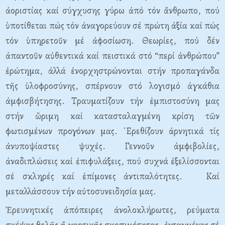
ἀοριστίας καί σύγχυσης γύρω ἀπό τόν ἄνθρωπο, πού
ὑποτίθεται πώς τόν ἀναγορεύουν σέ πρώτη ἀξία καί πώς
τόν ὑπηρετοῦν μέ ἀφοσίωση. Θεωρίες, πού δέν
ἀπαντοῦν αὐθεντικά καί πειστικά στό “περί ἀνθρώπου”
ἐρώτημα, ἀλλά ἐνορχηστρώνονται στήν προπαγάνδα
τῆς ὑλοφροσύνης, σπέρνουν στό λογισμό ἀγκάθια
ἀμφισβήτησης. Τραυματίζουν τήν ἐμπιστοσύνη μας
στήν ὥριμη καί κατασταλαγμένη κρίση τῶν
φωτισμένων προγόνων μας. ᾿Ερεθίζουν ἀρνητικά τίς
ἀνυποψίαστες ψυχές. Γεννοῦν ἀμφιβολίες,
ἀναδιπλώσεις καί ἐπιφυλάξεις, πού συχνά ἐξελίσσονται
σέ σκληρές καί ἐπίμονες ἀντιπαλότητες. Καί
μεταλλάσσουν τήν αὐτοσυνειδησία μας.
Ἐρευνητικές ἀπόπειρες ἀνολοκλήρωτες, ρεύματα
σκέψης θολῆς ἤ χαοτικῆς σκοπιμότητας, ἐνταγμένης σέ