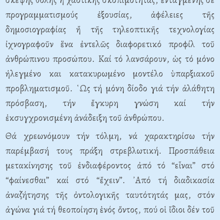
προγραμματισμούς ἐξουσίας, ἀφέλειες τῆς
δημοσιογραφίας ἤ τῆς τηλεοπτικῆς τεχνολογίας
ἰχνογραφοῦν ἕνα ἐντελῶς διαφορετικό προφίλ τοῦ
ἀνθρώπινου προσώπου. Καί τό λανσάρουν, ὡς τό μόνο
ἠλεγμένο και κατακυρωμένο μοντέλο ὑπαρξιακοῦ
προβληματισμοῦ. ῾Ως τή μόνη δίοδο γιά τήν ἀλάθητη
πρόσβαση, τήν ἔγκυρη γνώση καί τήν
ἐκσυγχρονισμένη ἀνάδειξη τοῦ ἀνθρώπου.
Θά χρεωνόμουν τήν τόλμη, νά χαρακτηρίσω τήν
παρέμβασή τους πράξη στρεβλωτική. Προσπάθεια
μετακίνησης τοῦ ἐνδιαφέροντος ἀπό τό “εἶναι” στό
“φαίνεσθαι” καί στό “ἔχειν”. ᾿Από τή διαδικασία
ἀναζήτησης τῆς ὀντολογικῆς ταυτότητάς μας, στόν
ἀγώνα γιά τή θεοποίηση ἑνός ὄντος, πού οἱ ἴδιοι δέν τοῦ