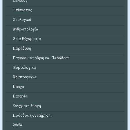
Σύνοδος
Ἐπίσκοπος
Θεολογικά
Ἀνθρωπολογία
Θεία Εὐχαριστία
Παράδοση
Παγκοσμιοποίηση καί Παράδοση
Ἑορτολογικά
Χριστούγεννα
Πάσχα
Παναγία
Σύγχρονη ἐποχή
Πρόοδος ἤ συντήρηση;
Ἀθεΐα