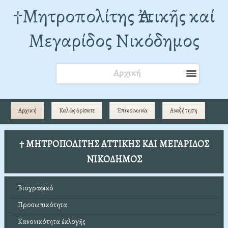
†Mητροπολίτης Ἀττικῆς καί
Μεγαρίδος Νικόδημος
Αρχική
Αρχική
Καλῶς ὁρίσατε
Ἐπικοινωνία
Αναζήτηση
† ΜΗΤΡΟΠΟΛΙΤΗΣ ΑΤΤΙΚΗΣ ΚΑΙ ΜΕΓΑΡΙΔΟΣ
ΝΙΚΟΔΗΜΟΣ
Βιογραφικό
Προσωπικότητα
Κανονικότητα ἐκλογῆς