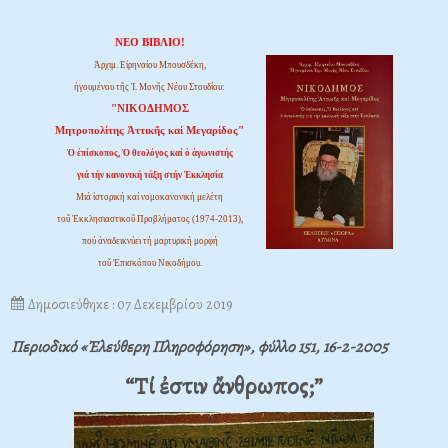
ΝΕΟ ΒΙΒΛΙΟ!
Ἀρχιμ. Εἰρηναίου Μπουσδέκη,
ἡγουμένου τῆς Ἱ. Μονῆς Νέου Στουδίου:
"ΝΙΚΟΔΗΜΟΣ
Μητροπολίτης Ἀττικῆς καί Μεγαρίδος"
Ὁ ἐπίσκοπος, Ὁ θεολόγος καί ὁ ἀγωνιστής
γιά τήν κανονική τάξη στήν Ἐκκλησία
Μιά ἱστορική καί νομοκανονική μελέτη
τοῦ Ἐκκλησιαστικοῦ Προβλήματος (1974-2013),
πού ἀναδεικνύει τή μαρτυρική μορφή
τοῦ Ἐπισκόπου Νικοδήμου.
Δημοσιεύθηκε : 07 Δεκεμβρίου 2019
Περιοδικό «Ἐλεύθερη Πληροφόρηση», φύλλο 151, 16-2-2005
“Τί ἐστιν ἄνθρωπος;”