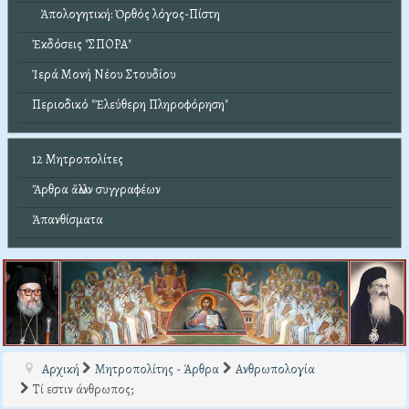
Ἀπολογητική: Ὀρθός λόγος-Πίστη
Ἐκδόσεις "ΣΠΟΡΑ"
Ἱερά Μονή Νέου Στουδίου
Περιοδικό "Ἐλεύθερη Πληροφόρηση"
12 Μητροπολίτες
Ἄρθρα ἄλλων συγγραφέων
Ἀπανθίσματα
Αρχική
Μητροπολίτης - Άρθρα
Ανθρωπολογία
Τί εστιν άνθρωπος;