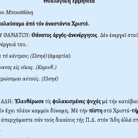
Θεολογική ἑρμηνεία
ίου Μπουσδέκη
ολαύσαμε ἀπό τόν ἀναστάντα Χριστό.
Υ ΘΑΝΑΤΟΥ:
Θάνατος
ἀργός-ἀνενέργητος
. Δέν ἐνεργεῖ στ
νέργειά του.
 τό κέντρον
;
(Ὠσηέ)
(ἁμαρτία)
τος εἰς νῖκος. (Κορινθ.)
τρώσομαι αὐτούς. (Ὠσηέ)
 ΑΔΗ:
Ἐλευθέρωσε
τίς
φυλακισμένες
ψυχές
μέ τήν κατάβασ
έν ἔχει πλέον καμμία δύναμη. Μέ τήν
πίστη
στό Χριστό-
τή
 ἀπερχόμαστε σάν τούς δικαίους τῆς Π.Δ. στόν Ἅδη ἀλλά σ
.