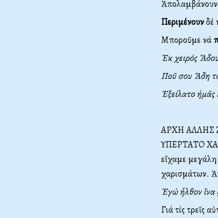
Ἀπολαμβάνου
Περιμένουν
δέ 
Μποροῦμε νά
π
Ἐκ χειρός Ἅδου
Ποῦ σου Ἅδη τό
Ἐξείλατο ἡμᾶς 
ΑΡΧΗ ΑΛΛΗΣ ΖΩ
ΥΠΕΡΤΑΤΟ ΧΑΡΙ
εἴχαμε μεγάλη
χαρισμάτων. Ἀ
Ἐγώ ἦλθον ἵνα 
Γιά τίς τρεῖς α