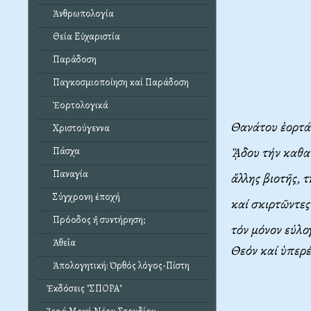
Ἀνθρωπολογία
Θεία Εὐχαριστία
Παράδοση
Παγκοσμιοποίηση καί Παράδοση
Ἑορτολογικά
Θανάτου ἑορτά
Χριστούγεννα
ᾍδου τήν καθαί
Πάσχα
Παναγία
ἄλλης βιοτῆς, 
Σύγχρονη ἐποχή
καί σκιρτῶντες
Πρόοδος ἤ συντήρηση;
τόν μόνον εὐλο
Ἀθεΐα
Θεόν καί ὑπερέ
Ἀπολογητική: Ὀρθός λόγος-Πίστη
Ἐκδόσεις "ΣΠΟΡΑ"