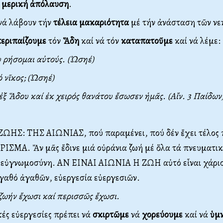
ν
μερική ἀπόλαυση
.
νά λάβουν τήν
τέλεια μακαριότητα
μέ τήν ἀνάσταση τῶν νε
εριπαίζουμε
τόν
Ἅδη
καί νά τόν
καταπατοῦμε
καί νά λέμε:
 ρήσομαι αὐτούς. (Ὠσηέ)
 νῖκος; (Ὠσηέ)
ἐξ Ἅδου καί ἐκ χειρός θανάτου ἔσωσεν ἡμᾶς. (Αἴν. 3 Παίδων
ΗΣ: ΤΗΣ ΑΙΩΝΙΑΣ, πού παραμένει, πού δέν ἔχει τέλος 
ΣΜΑ. Ἄν μᾶς ἔδινε μιά οὐράνια ζωή μέ ὅλα τά πνευματικ
 εὐγνωμοσύνη. ΑΝ ΕΙΝΑΙ ΑΙΩΝΙΑ Η ΖΩΗ αὐτό εἶναι χάρι
γαθό ἀγαθῶν, εὐεργεσία εὐεργεσιῶν.
ζωήν ἔχωσι καί περισσῶς ἔχωσι.
ὐτές εὐεργεσίες πρέπει νά
σκιρτῶμε
νά
χορεύουμε
καί νά
ὑμ