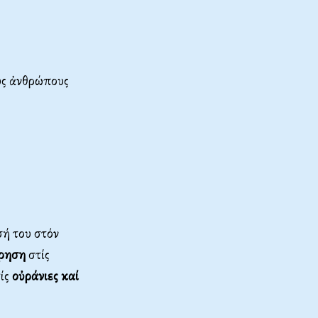
ούς ἀνθρώπους
ή του στόν
ρηση
στίς
τίς
οὐράνιες καί