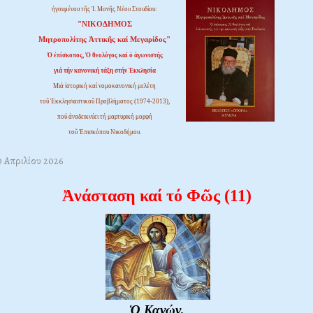
ἡγουμένου τῆς Ἱ. Μονῆς Νέου Στουδίου:
"ΝΙΚΟΔΗΜΟΣ
Μητροπολίτης Ἀττικῆς καί Μεγαρίδος"
Ὁ ἐπίσκοπος, Ὁ θεολόγος καί ὁ ἀγωνιστής
γιά τήν κανονική τάξη στήν Ἐκκλησία
Μιά ἱστορική καί νομοκανονική μελέτη
τοῦ Ἐκκλησιαστικοῦ Προβλήματος (1974-2013),
πού ἀναδεικνύει τή μαρτυρική μορφή
τοῦ Ἐπισκόπου Νικοδήμου.
0 Απριλίου 2026
Ἀνάσταση καί τό Φῶς (11)
Ὁ Κανών,