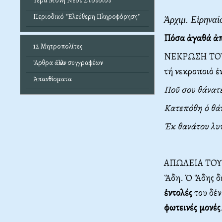
Ἱερά Μονή Νέου Στουδίου
Περιοδικό "Ἐλεύθερη Πληροφόρηση"
Ἀρχιμ. Εἰρηνα
Πόσα ἀγαθά ἀπ
12 Μητροπολίτες
ΝΕΚΡΩΣΗ ΤΟ
Ἄρθρα ἄλλων συγγραφέων
τή νεκροποιό ἐ
Ἀπανθίσματα
Ποῦ σου θάνατε
Κατεπόθη ὁ θάνα
Ἐκ θανάτου λυ
ΑΠΩΛΕΙΑ ΤΟΥ
Ἅδη. Ὁ Ἅδης δ
ἐντολές
του δέν
φωτεινές μονές