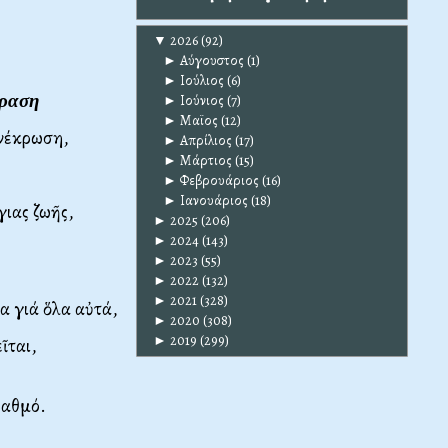
▼
2026
(92)
►
Αύγουστος
(1)
►
Ιούλιος
(6)
ραση
►
Ιούνιος
(7)
►
Μαϊος
(12)
 νέκρωση,
►
Απρίλιος
(17)
►
Μάρτιος
(15)
►
Φεβρουάριος
(16)
►
Ιανουάριος
(18)
γιας ζωῆς,
►
2025
(206)
►
2024
(143)
►
2023
(55)
►
2022
(132)
►
2021
(328)
α γιά ὅλα αὐτά,
►
2020
(308)
►
2019
(299)
ῖται,
βαθμό.