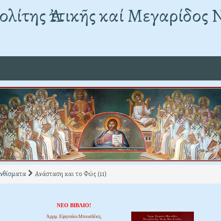
λίτης Ἀττικῆς καί Μεγαρίδος 
νθίσματα
Ανάσταση και το Φώς (11)
ΝΕΟ ΒΙΒΛΙΟ!
Ἀρχιμ. Εἰρηναίου Μπουσδέκη,