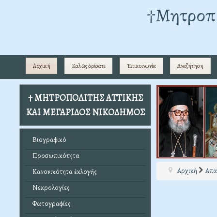
†Mητροπο
Αρχική
Καλῶς ὁρίσατε
Ἐπικοινωνία
Αναζήτηση
† ΜΗΤΡΟΠΟΛΙΤΗΣ ΑΤΤΙΚΗΣ
ΚΑΙ ΜΕΓΑΡΙΔΟΣ ΝΙΚΟΔΗΜΟΣ
Βιογραφικό
Προσωπικότητα
Αρχική
Απα
Κανονικότητα ἐκλογῆς
Νεκρολογίες
Φωτογραφίες