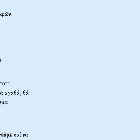
κρῶν.
)
ποτέ.
ά ἀγαθά, θά
σμα
νοῦμε
καί νά