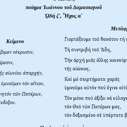
ποίημα Ἰωάννου τοῦ Δαμασκηνοῦ
ᾨδὴ ζ',
Ἦχος α΄
Μετάφ
Γιορτάζουμε τοῦ θανάτου τή
Κείμενο
Τή συντριβή τοῦ Ἅδη,
ζομεν νέκρωσιν,
Τήν ἀρχή μιᾶς ἄλλης καινούρ
ρεσιν,
τῆς αἰώνιας,
τῆς αἰωνίου ἀπαρχήν,
Καί μέ σκιρτήματα χαρᾶς
 ὑμνοῦμεν τόν αἴτιον,
ὑμνοῦμε αὐτόν πού ἔγινε αἰτί
γητόν τῶν Πατέρων,
Τόν μόνο πού ἀξίζει νά εὐλογε
νδοξον.
τόν Θεό τῶν Πατέρων μας,
τόν δοξασμένο σέ ὑπέρτατο 