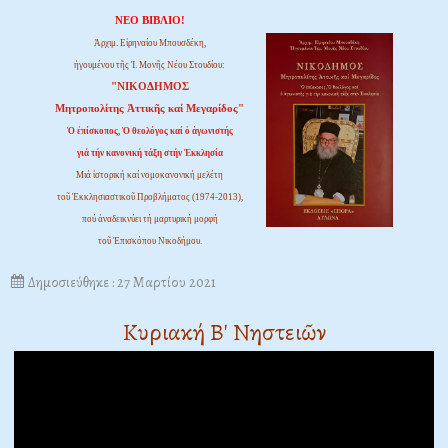
ΝΕΟ ΒΙΒΛΙΟ!
Ἀρχιμ. Εἰρηναίου Μπουσδέκη,
ἡγουμένου τῆς Ἱ. Μονῆς Νέου Στουδίου:
"ΝΙΚΟΔΗΜΟΣ
Μητροπολίτης Ἀττικῆς καί Μεγαρίδος"
Ὁ ἐπίσκοπος, Ὁ θεολόγος καί ὁ ἀγωνιστής
γιά τήν κανονική τάξη στήν Ἐκκλησία
Μιά ἱστορική καί νομοκανονική μελέτη
τοῦ Ἐκκλησιαστικοῦ Προβλήματος (1974-2013),
πού ἀναδεικνύει τή μαρτυρική μορφή
τοῦ Ἐπισκόπου Νικοδήμου.
Δημοσιεύθηκε : 27 Μαρτίου 2021
Κυριακή Β' Νηστειῶν