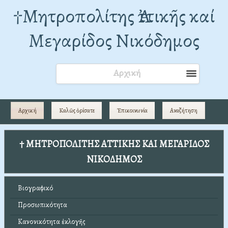
†Mητροπολίτης Ἀττικῆς καί
Μεγαρίδος Νικόδημος
Αρχική
Αρχική
Καλῶς ὁρίσατε
Ἐπικοινωνία
Αναζήτηση
† ΜΗΤΡΟΠΟΛΙΤΗΣ ΑΤΤΙΚΗΣ ΚΑΙ ΜΕΓΑΡΙΔΟΣ
ΝΙΚΟΔΗΜΟΣ
Βιογραφικό
Προσωπικότητα
Κανονικότητα ἐκλογῆς