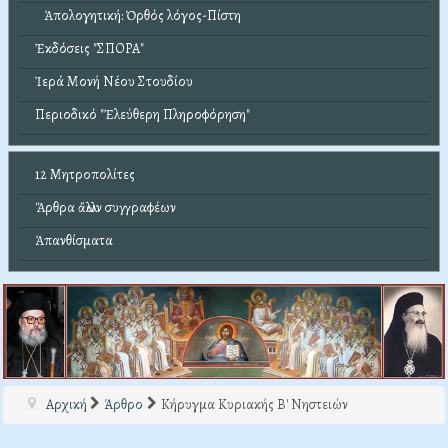
Ἀπολογητική: Ὀρθός λόγος-Πίστη
Ἐκδόσεις "ΣΠΟΡΑ"
Ἱερά Μονή Νέου Στουδίου
Περιοδικό "Ἐλεύθερη Πληροφόρηση"
12 Μητροπολίτες
Ἄρθρα ἄλλων συγγραφέων
Ἀπανθίσματα
Αρχική
Άρθρο
Κήρυγμα Κυριακής Β' Νηστειών