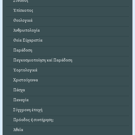
Σύνοδος
Ἐπίσκοπος
Θεολογικά
Ἀνθρωπολογία
Θεία Εὐχαριστία
Παράδοση
Παγκοσμιοποίηση καί Παράδοση
Ἑορτολογικά
Χριστούγεννα
Πάσχα
Παναγία
Σύγχρονη ἐποχή
Πρόοδος ἤ συντήρηση;
Ἀθεΐα