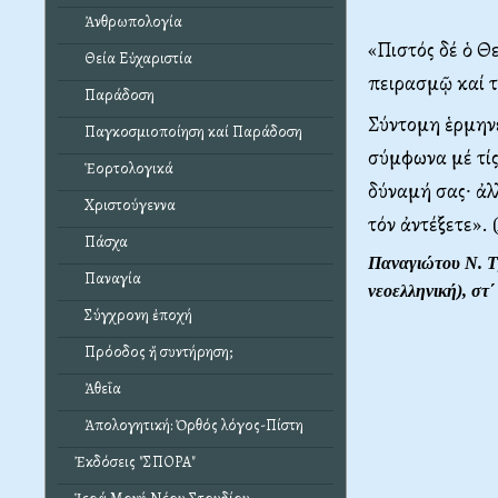
Ἀνθρωπολογία
«
Πιστός δέ ὁ Θ
Θεία Εὐχαριστία
πειρασμῷ καί τ
Παράδοση
Σύντομη ἑρμηνε
Παγκοσμιοποίηση καί Παράδοση
σύμφωνα μέ τίς
Ἑορτολογικά
δύναμή σας∙ ἀλλ
Χριστούγεννα
τόν ἀντέξετε». 
Πάσχα
Παναγιώτου Ν.
Παναγία
νεοελληνική), σ
Σύγχρονη ἐποχή
Πρόοδος ἤ συντήρηση;
Ἀθεΐα
Ἀπολογητική: Ὀρθός λόγος-Πίστη
Ἐκδόσεις "ΣΠΟΡΑ"