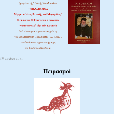
ἡγουμένου τῆς Ἱ. Μονῆς Νέου Στουδίου:
"ΝΙΚΟΔΗΜΟΣ
Μητροπολίτης Ἀττικῆς καί Μεγαρίδος"
Ὁ ἐπίσκοπος, Ὁ θεολόγος καί ὁ ἀγωνιστής
γιά τήν κανονική τάξη στήν Ἐκκλησία
Μιά ἱστορική καί νομοκανονική μελέτη
τοῦ Ἐκκλησιαστικοῦ Προβλήματος (1974-2013),
πού ἀναδεικνύει τή μαρτυρική μορφή
τοῦ Ἐπισκόπου Νικοδήμου.
28 Μαρτίου 2021
Πειρασμοί