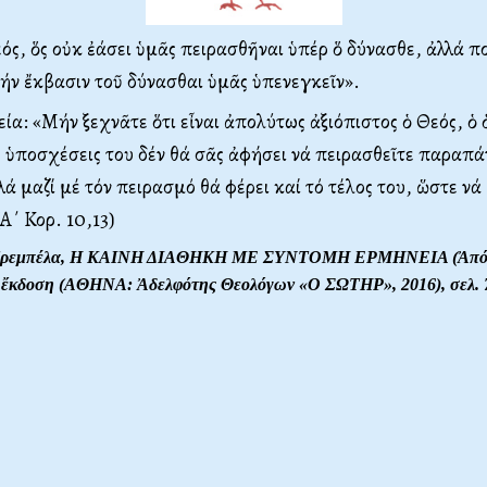
εός, ὅς οὐκ ἐάσει ὑμᾶς πειρασθῆναι ὑπέρ ὅ δύνασθε, ἀλλά π
ήν ἔκβασιν τοῦ δύνασθαι ὑμᾶς ὑπενεγκεῖν
»
.
ία: «Μήν ξεχνᾶτε ὅτι εἶναι ἀπολύτως ἀξιόπιστος ὁ Θεός, ὁ 
 ὑποσχέσεις του δέν θά σᾶς ἀφήσει νά πειρασθεῖτε παραπ
ά μαζί μέ τόν πειρασμό θά φέρει καί τό τέλος του, ὥστε νά
(Α΄ Κορ. 10,13)
 Τρεμπέλα, Η ΚΑΙΝΗ ΔΙΑΘΗΚΗ ΜΕ ΣΥΝΤΟΜΗ ΕΡΜΗΝΕΙΑ (Ἀπόδο
τ΄ ἔκδοση (ΑΘΗΝΑ: Ἀδελφότης Θεολόγων «Ο ΣΩΤΗΡ», 2016), σελ. 