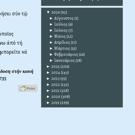
▼
2026
(92)
οήσει σύν τῷ
►
Αύγουστος
(1)
►
Ιούλιος
(6)
►
Ιούνιος
(7)
ὁποῖος
►
Μαϊος
(12)
άνω ἀπό τή
►
Απρίλιος
(17)
►
Μάρτιος
(15)
 μπορεῖτε νά
►
Φεβρουάριος
(16)
►
Ιανουάριος
(18)
►
2025
(206)
ση στήν κοινή
►
2024
(143)
►
2023
(55)
735
►
2022
(132)
►
2021
(328)
►
2020
(308)
►
2019
(299)