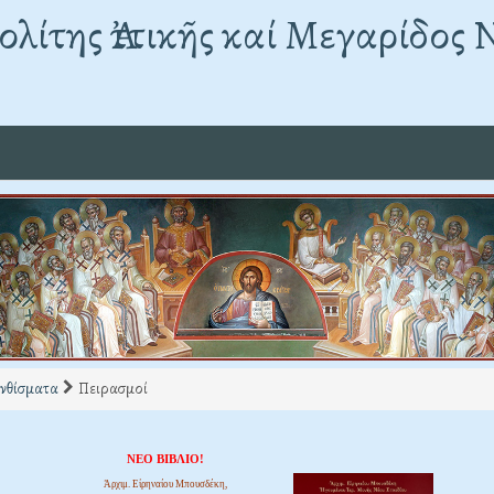
λίτης Ἀττικῆς καί Μεγαρίδος 
νθίσματα
Πειρασμοί
ΝΕΟ ΒΙΒΛΙΟ!
Ἀρχιμ. Εἰρηναίου Μπουσδέκη,