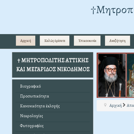
†Mητροπο
Αρχική
Καλῶς ὁρίσατε
Ἐπικοινωνία
Αναζήτηση
† ΜΗΤΡΟΠΟΛΙΤΗΣ ΑΤΤΙΚΗΣ
ΚΑΙ ΜΕΓΑΡΙΔΟΣ ΝΙΚΟΔΗΜΟΣ
Βιογραφικό
Προσωπικότητα
Αρχική
Απα
Κανονικότητα ἐκλογῆς
Νεκρολογίες
Φωτογραφίες