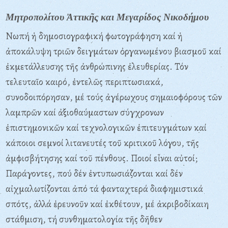
Μητροπολίτου Ἀττικῆς και Μεγαρίδος Νικοδήμου
Νωπή ἡ δημοσιογραφική φωτογράφηση καί ἡ
ἀποκάλυψη τριῶν δειγμάτων ὀργανωμένου βιασμοῦ καί
ἐκμετάλλευσης τῆς ἀνθρώπινης ἐλευθερίας. Τόν
τελευταῖο καιρό, ἐντελῶς περιπτωσιακά,
συνοδοιπόρησαν, μέ τούς ἀγέρωχους σημαιοφόρους τῶν
λαμπρῶν καί ἀξιοθαύμαστων σύγχρονων
ἐπιστημονικῶν καί τεχνολογικῶν ἐπιτευγμάτων καί
κάποιοι σεμνοί λιτανευτές τοῦ κριτικοῦ λόγου, τῆς
ἀμφισβήτησης καί τοῦ πένθους. Ποιοί εἶναι αὐτοί;
Παράγοντες, πού δέν ἐντυπωσιάζονται καί δέν
αἰχμαλωτίζονται ἀπό τά φανταχτερά διαφημιστικά
σπότς, ἀλλά ἐρευνοῦν καί ἐκθέτουν, μέ ἀκριβοδίκαιη
στάθμιση, τή συνθηματολογία τῆς δῆθεν