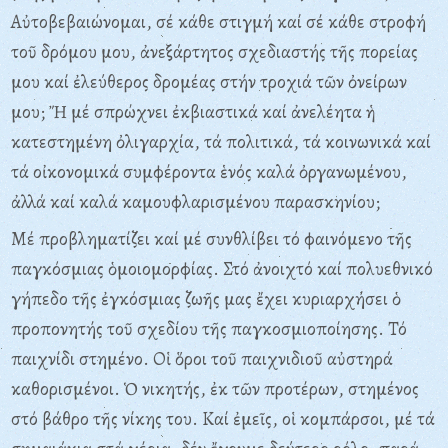
Αὐτοβεβαιώνομαι, σέ κάθε στιγμή καί σέ κάθε στροφή
τοῦ δρόμου μου, ἀνεξάρτητος σχεδιαστής τῆς πορείας
μου καί ἐλεύθερος δρομέας στήν τροχιά τῶν ὀνείρων
μου; Ἤ μέ σπρώχνει ἐκβιαστικά καί ἀνελέητα ἡ
κατεστημένη ὀλιγαρχία, τά πολιτικά, τά κοινωνικά καί
τά οἰκονομικά συμφέροντα ἑνός καλά ὀργανωμένου,
ἀλλά καί καλά καμουφλαρισμένου παρασκηνίου;
Μέ προβληματίζει καί μέ συνθλίβει τό φαινόμενο τῆς
παγκόσμιας ὁμοιομορφίας. Στό ἀνοιχτό καί πολυεθνικό
γήπεδο τῆς ἐγκόσμιας ζωῆς μας ἔχει κυριαρχήσει ὁ
προπονητής τοῦ σχεδίου τῆς παγκοσμιοποίησης. Τό
παιχνίδι στημένο. Οἱ ὅροι τοῦ παιχνιδιοῦ αὐστηρά
καθορισμένοι. Ὁ νικητής, ἐκ τῶν προτέρων, στημένος
στό βάθρο τῆς νίκης του. Καί ἐμεῖς, οἱ κομπάρσοι, μέ τά