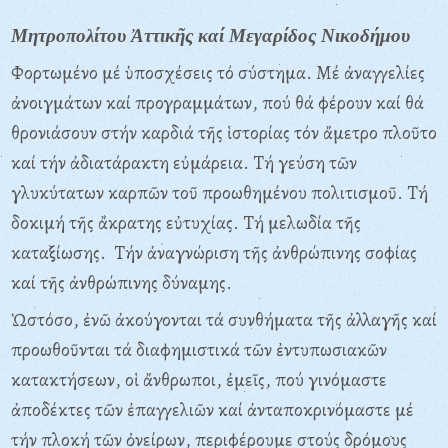
Μητροπολίτου Ἀττικῆς καί Μεγαρίδος Νικοδήμου
Φορτωμένο μέ ὑποσχέσεις τό σύστημα. Mέ ἀναγγελίες
ἀνοιγμάτων καί προγραμμάτων, πού θά φέρουν καί θά
θρονιάσουν στήν καρδιά τῆς ἱστορίας τόν ἄμετρο πλοῦτο
καί τήν ἀδιατάρακτη εὐμάρεια. Tή γεύση τῶν
γλυκύτατων καρπῶν τοῦ προωθημένου πολιτισμοῦ. Tή
δοκιμή τῆς ἄκρατης εὐτυχίας. Tή μελωδία τῆς
καταξίωσης. Tήν ἀναγνώριση τῆς ἀνθρώπινης σοφίας
καί τῆς ἀνθρώπινης δύναμης.
Ὡστόσο, ἐνῶ ἀκούγονται τά συνθήματα τῆς ἀλλαγῆς καί
προωθοῦνται τά διαφημιστικά τῶν ἐντυπωσιακῶν
κατακτήσεων, οἱ ἄνθρωποι, ἐμεῖς, πού γινόμαστε
ἀποδέκτες τῶν ἐπαγγελιῶν καί ἀνταποκρινόμαστε μέ
τήν πλοκή τῶν ὀνείρων, περιφέρουμε στούς δρόμους