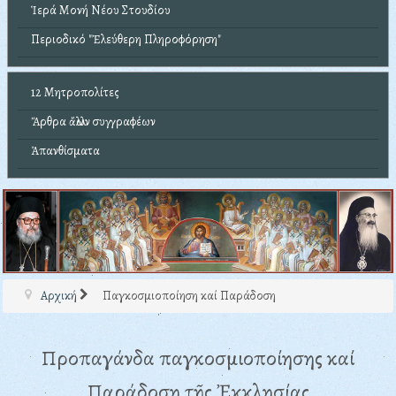
Ἱερά Μονή Νέου Στουδίου
Περιοδικό "Ἐλεύθερη Πληροφόρηση"
12 Μητροπολίτες
Ἄρθρα ἄλλων συγγραφέων
Ἀπανθίσματα
Αρχική
Παγκοσμιοποίηση καί Παράδοση
Προπαγάνδα παγκοσμιοποίησης καί
Παράδοση τῆς Ἐκκλησίας