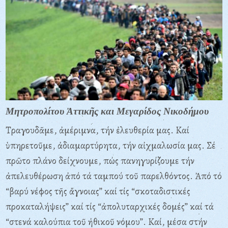
Μητροπολίτου Ἀττικῆς και Μεγαρίδος Νικοδήμου
Τραγουδᾶμε, ἀμέριμνα, τήν ἐλευθερία μας. Καί
ὑπηρετοῦμε, ἀδιαμαρτύρητα, τήν αἰχμαλωσία μας. Σέ
πρῶτο πλάνο δείχνουμε, πώς πανηγυρίζουμε τήν
ἀπελευθέρωση ἀπό τά ταμπού τοῦ παρελθόντος. Ἀπό τό
“βαρύ νέφος τῆς ἄγνοιας” καί τίς “σκοταδιστικές
προκαταλήψεις” καί τίς “ἀπολυταρχικές δομές” καί τά
“στενά καλούπια τοῦ ἠθικοῦ νόμου”. Καί, μέσα στήν