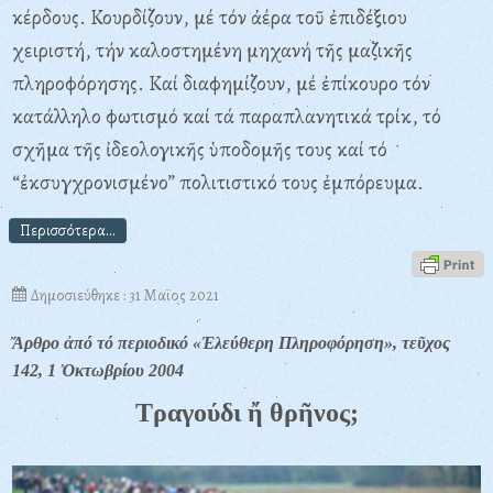
κέρδους. Κουρδίζουν, μέ τόν ἀέρα τοῦ ἐπιδέξιου
χειριστή, τήν καλοστημένη μηχανή τῆς μαζικῆς
πληροφόρησης. Καί διαφημίζουν, μέ ἐπίκουρο τόν
κατάλληλο φωτισμό καί τά παραπλανητικά τρίκ, τό
σχῆμα τῆς ἰδεολογικῆς ὑποδομῆς τους καί τό
“ἐκσυγχρονισμένο” πολιτιστικό τους ἐμπόρευμα.
Περισσότερα...
Δημοσιεύθηκε : 31 Μαϊος 2021
Ἄρθρο ἀπό τό περιοδικό «Ἐλεύθερη Πληροφόρηση», τεῦχος
142, 1 Ὀκτωβρίου 2004
Τραγούδι ἤ θρῆνος;