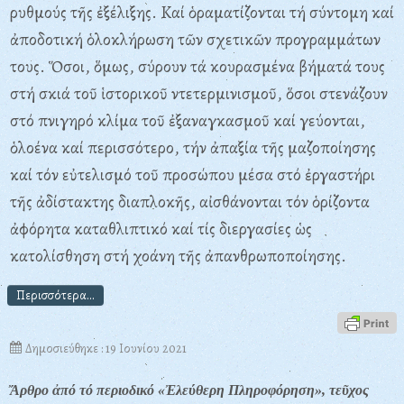
ρυθμούς τῆς ἐξέλιξης. Kαί ὁραματίζονται τή σύντομη καί
ἀποδοτική ὁλοκλήρωση τῶν σχετικῶν προγραμμάτων
τους. Ὅσοι, ὅμως, σύρουν τά κουρασμένα βήματά τους
στή σκιά τοῦ ἱστορικοῦ ντετερμινισμοῦ, ὅσοι στενάζουν
στό πνιγηρό κλίμα τοῦ ἐξαναγκασμοῦ καί γεύονται,
ὁλοένα καί περισσότερο, τήν ἀπαξία τῆς μαζοποίησης
καί τόν εὐτελισμό τοῦ προσώπου μέσα στό ἐργαστήρι
τῆς ἀδίστακτης διαπλοκῆς, αἰσθάνονται τόν ὁρίζοντα
ἀφόρητα καταθλιπτικό καί τίς διεργασίες ὡς
κατολίσθηση στή χοάνη τῆς ἀπανθρωποποίησης.
Περισσότερα...
Δημοσιεύθηκε : 19 Ιουνίου 2021
Ἄρθρο ἀπό τό περιοδικό «Ἐλεύθερη Πληροφόρηση», τεῦχος