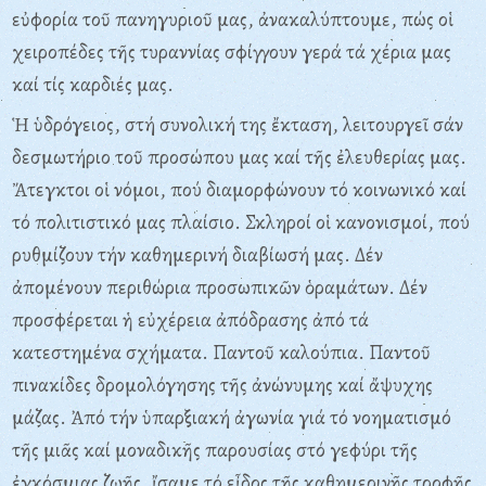
εὐφορία τοῦ πανηγυριοῦ μας, ἀνακαλύπτουμε, πώς οἱ
χειροπέδες τῆς τυραννίας σφίγγουν γερά τά χέρια μας
καί τίς καρδιές μας.
Ἡ ὑδρόγειος, στή συνολική της ἔκταση, λειτουργεῖ σάν
δεσμωτήριο τοῦ προσώπου μας καί τῆς ἐλευθερίας μας.
Ἄτεγκτοι οἱ νόμοι, πού διαμορφώνουν τό κοινωνικό καί
τό πολιτιστικό μας πλαίσιο. Σκληροί οἱ κανονισμοί, πού
ρυθμίζουν τήν καθημερινή διαβίωσή μας. Δέν
ἀπομένουν περιθώρια προσωπικῶν ὁραμάτων. Δέν
προσφέρεται ἡ εὐχέρεια ἀπόδρασης ἀπό τά
κατεστημένα σχήματα. Παντοῦ καλούπια. Παντοῦ
πινακίδες δρομολόγησης τῆς ἀνώνυμης καί ἄψυχης
μάζας. Ἀπό τήν ὑπαρξιακή ἀγωνία γιά τό νοηματισμό
τῆς μιᾶς καί μοναδικῆς παρουσίας στό γεφύρι τῆς
ἐγκόσμιας ζωῆς, ἴσαμε τό εἶδος τῆς καθημερινῆς τροφῆς