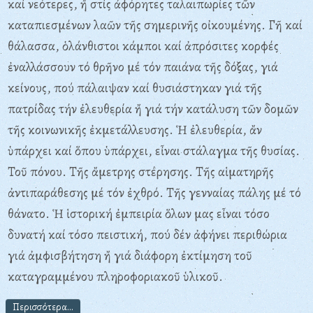
καί νεότερες, ἤ στίς ἀφόρητες ταλαιπωρίες τῶν
καταπιεσμένων λαῶν τῆς σημερινῆς οἰκουμένης. Γῆ καί
θάλασσα, ὁλάνθιστοι κάμποι καί ἀπρόσιτες κορφές
ἐναλλάσσουν τό θρῆνο μέ τόν παιάνα τῆς δόξας, γιά
κείνους, πού πάλαιψαν καί θυσιάστηκαν γιά τῆς
πατρίδας τήν ἐλευθερία ἤ γιά τήν κατάλυση τῶν δομῶν
τῆς κοινωνικῆς ἐκμετάλλευσης. Ἡ ἐλευθερία, ἄν
ὑπάρχει καί ὅπου ὑπάρχει, εἶναι στάλαγμα τῆς θυσίας.
Τοῦ πόνου. Τῆς ἄμετρης στέρησης. Τῆς αἱματηρῆς
ἀντιπαράθεσης μέ τόν ἐχθρό. Τῆς γενναίας πάλης μέ τό
θάνατο. Ἡ ἱστορική ἐμπειρία ὅλων μας εἶναι τόσο
δυνατή καί τόσο πειστική, πού δέν ἀφήνει περιθώρια
γιά ἀμφισβήτηση ἤ γιά διάφορη ἐκτίμηση τοῦ
καταγραμμένου πληροφοριακοῦ ὑλικοῦ.
Περισσότερα...