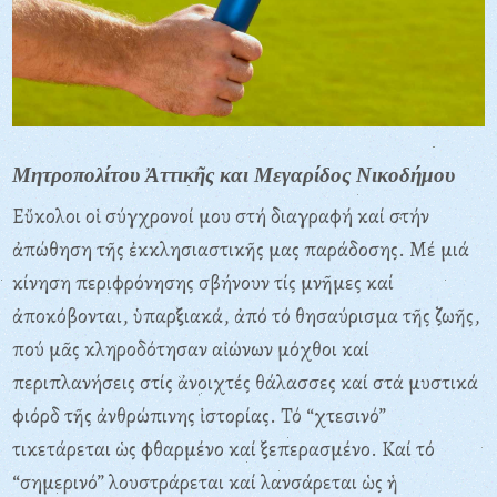
Μητροπολίτου Ἀττικῆς και Μεγαρίδος Νικοδήμου
Εὔκολοι οἱ σύγχρονοί μου στή διαγραφή καί στήν
ἀπώθηση τῆς ἐκκλησιαστικῆς μας παράδοσης. Μέ μιά
κίνηση περιφρόνησης σβήνουν τίς μνῆμες καί
ἀποκόβονται, ὑπαρξιακά, ἀπό τό θησαύρισμα τῆς ζωῆς,
πού μᾶς κληροδότησαν αἰώνων μόχθοι καί
περιπλανήσεις στίς ἀνοιχτές θάλασσες καί στά μυστικά
φιόρδ τῆς ἀνθρώπινης ἱστορίας. Τό “χτεσινό”
τικετάρεται ὡς φθαρμένο καί ξεπερασμένο. Καί τό
“σημερινό” λουστράρεται καί λανσάρεται ὡς ἡ