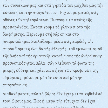
τῶν συνοικιῶν μας καί στά γήπεδα τοῦ μόχθου μας τήν
κόπωση καί τήν ἀπογοήτευση. Pίχνουμε ματιές στίς
ὀθόνες τῶν τηλεοράσεων. Πιάνουμε τά σπότς τῆς
προπαγάνδας. Kαταπίνουμε τό γλυκύ πιοτό τῆς
διαφήμισης. Περνοῦμε στή νάρκη καί στό
ὀνειροπόλημα. Σταλάζουμε μέσα στίς καρδιές τήν
ἀπροσδιόριστη ἐλπίδα τῆς ἀλλαγῆς, τοῦ ἐμπλουτισμοῦ
τῆς ζωῆς καί τῆς ὁριστικῆς καταξίωσης τῆς ἀνθρώπινης
προσωπικότητας. Ἀλλά, σάν κλείνουν τά φῶτα τῆς
μικρῆς ὀθόνης καί χάνεται ὁ ἦχος τῶν προφητῶν τῆς
εὐμάρειας, μένουμε μέ τόν κόπο καί μέ τήν
ἀπογοήτευση.
Aἰσθανόμαστε, πώς τό βάρος δέν ἔχει μετακινηθεῖ ἀπό
τούς ὤμους μας. Πώς ἡ μέρα τῆς εὐτυχίας δέν ἔχει