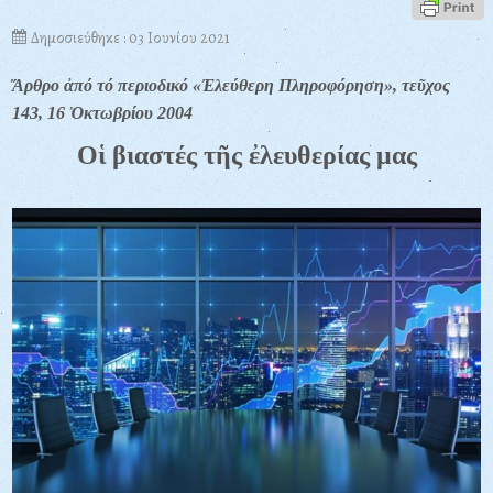
Δημοσιεύθηκε : 03 Ιουνίου 2021
Ἄρθρο ἀπό τό περιοδικό «Ἐλεύθερη Πληροφόρηση», τεῦχος
143, 16 Ὀκτωβρίου 2004
Οἱ βιαστές τῆς ἐλευθερίας μας