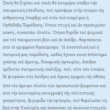
Ποιός θά ζυγίσει καί ποιός θά ἐκτιμήσει ἐπάξια τήν
πνευματική ἐπένδυση, πού πρόσφερε στήν ἱστορία τῆς
ἀνθρώπινης ὕπαρξης καί στόν πολιτισμό μας ἡ
Ὀρθόδοξη Παράδοση; Ὅποια πτυχή καί ἄν προσεγγίσει
κανείς, συναντάει πλοῦτο. Ὅποια θυρίδα τοῦ ψυχικοῦ
καί τοῦ πνευματικοῦ βίου καί ἄν ἀνοίξει, θαμπώνεται
ἀπό τό κρυμμένο θησαύρισμα. Ἥ ἀποστολική καί ἡ
πατερική μας παράδοση, καθώς ἔγιναν κοινό ἀπόκτημα
γνώσης καί ἄμεσης, δυναμικῆς ἐμπειρίας, ἄνοιξαν
ὁρίζοντες πνευματικῆς ἀνέλιξης, πού, οὔτε σάν ὑποψία,
δέ φυτρώνει στίς ἄνυδρες καί ἄγονες ἐρημιές τῆς ἀθεΐας.
Ἀπό τόν ἄμετρο πλοῦτο τῶν προσωπικῶν βιωμάτων καί
ἀπό τήν ἐκτεταμένη καταγραφή τῆς πολιτιστικῆς
γονιμότητας, ξεχωρίζω τήν ἐμπειρία, πού θεμελιώνει τή
ζωή στήν Ἐκκλησία καί ἀνανεώνει τά ποιοτικά στοιχεῖα