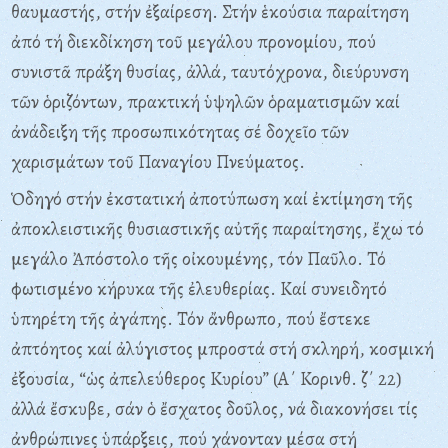
θαυμαστής, στήν ἐξαίρεση. Στήν ἑκούσια παραίτηση
ἀπό τή διεκδίκηση τοῦ μεγάλου προνομίου, πού
συνιστᾶ πράξη θυσίας, ἀλλά, ταυτόχρονα, διεύρυνση
τῶν ὁριζόντων, πρακτική ὑψηλῶν ὁραματισμῶν καί
ἀνάδειξη τῆς προσωπικότητας σέ δοχεῖο τῶν
χαρισμάτων τοῦ Παναγίου Πνεύματος.
Ὁδηγό στήν ἐκστατική ἀποτύπωση καί ἐκτίμηση τῆς
ἀποκλειστικῆς θυσιαστικῆς αὐτῆς παραίτησης, ἔχω τό
μεγάλο Ἀπόστολο τῆς οἰκουμένης, τόν Παῦλο. Τό
φωτισμένο κήρυκα τῆς ἐλευθερίας. Καί συνειδητό
ὑπηρέτη τῆς ἀγάπης. Τόν ἄνθρωπο, πού ἔστεκε
ἀπτόητος καί ἀλύγιστος μπροστά στή σκληρή, κοσμική
ἐξουσία, “ὡς ἀπελεύθερος Κυρίου” (Α΄ Κορινθ. ζ΄ 22)
ἀλλά ἔσκυβε, σάν ὁ ἔσχατος δοῦλος, νά διακονήσει τίς
ἀνθρώπινες ὑπάρξεις, πού χάνονταν μέσα στή