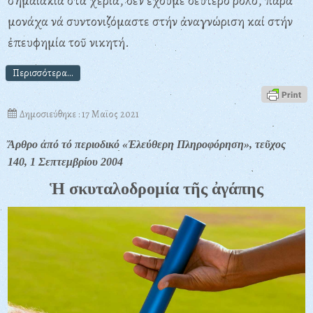
σημαιάκια στά χέρια, δέν ἔχουμε δεύτερο ρόλο, παρά
μονάχα νά συντονιζόμαστε στήν ἀναγνώριση καί στήν
ἐπευφημία τοῦ νικητή.
Περισσότερα...
Δημοσιεύθηκε : 17 Μαϊος 2021
Ἄρθρο ἀπό τό περιοδικό «Ἐλεύθερη Πληροφόρηση», τεῦχος
140, 1 Σεπτεμβρίου 2004
Ἡ σκυταλοδρομία τῆς ἀγάπης