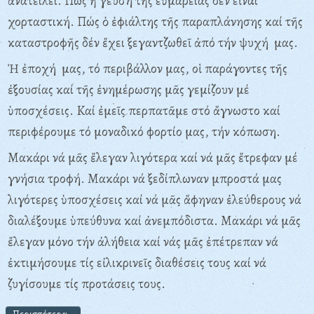
ἀνατείλει. Πώς ἡ γεύση τῆς εὐμάρειας δέν εἶναι
χορταστική. Πώς ὁ ἐφιάλτης τῆς παραπλάνησης καί τῆς
καταστροφῆς δέν ἔχει ξεγαντζωθεῖ ἀπό τήν ψυχή μας.
Ἡ ἐποχή μας, τό περιβάλλον μας, οἱ παράγοντες τῆς
ἐξουσίας καί τῆς ἐνημέρωσης μᾶς γεμίζουν μέ
ὑποσχέσεις. Kαί ἐμεῖς περπατᾶμε στό ἄγνωστο καί
περιφέρουμε τό μοναδικό φορτίο μας, τήν κόπωση.
Mακάρι νά μᾶς ἔλεγαν λιγότερα καί νά μᾶς ἔτρεφαν μέ
γνήσια τροφή. Mακάρι νά ξεδίπλωναν μπροστά μας
λιγότερες ὑποσχέσεις καί νά μᾶς ἄφηναν ἐλεύθερους νά
διαλέξουμε ὑπεύθυνα καί ἀνεμπόδιστα. Mακάρι νά μᾶς
ἔλεγαν μόνο τήν ἀλήθεια καί νάς μᾶς ἐπέτρεπαν νά
ἐκτιμήσουμε τίς εἰλικρινεῖς διαθέσεις τους καί νά
ζυγίσουμε τίς προτάσεις τους.