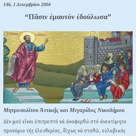
146, 1 Δεκεμβρίου 2004
“Πᾶσιν ἐμαυτόν ἐδούλωσα”
Μητροπολίτου Ἀττικῆς και Μεγαρίδος Νικοδήμου
Δέν μοῦ εἶναι ἐπιτρεπτό νά ἀναφερθῶ στό ἀνεκτίμητο
προνόμιο τῆς ἐλευθερίας, δίχως νά σταθῶ, εὐλαβικός