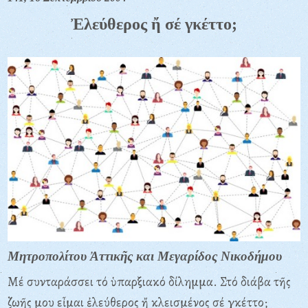
Ἐλεύθερος ἤ σέ γκέττο;
Μητροπολίτου Ἀττικῆς και Μεγαρίδος Νικοδήμου
Μέ συνταράσσει τό ὑπαρξιακό δίλημμα. Στό διάβα τῆς
ζωῆς μου εἶμαι ἐλεύθερος ἤ κλεισμένος σέ γκέττο;