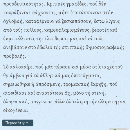
προοδευτικότητας. Κριτικές γραφίδες, πού δέν
κουράζονται ψάχνοντας, μήτε ὑποτάσσονται στήν
ὀχλοβοή, καταφέρνουν νά ξεσκεπάσουν, ἔστω λίγους
ἀπό τούς πολλούς, καμουφλαρισμένους, βιαστές καί
ἐκμεταλλευτές τῆς ἐλευθερίας μας καί νά τούς
ἀνεβάσουν στό ἐδώλιο τῆς στυπτικῆς δημοσιογραφικῆς
προβολῆς.
Τό καλοκαίρι, πού μᾶς πέρασε καί μέσα στίς ἰαχές τοῦ
θριάμβου γιά τά ἀθλητικά μας ἐπιτεύγματα,
σημειώθηκε ἡ ἀπρόσμενη, τρομακτική ἔκρηξη, πού
αἰφνιδίασε καί ἀναστάτωσε ὄχι μόνο τή στενή,
ὀλυμπιακή, συγγένεια, ἀλλά ὁλόκληρη τήν ἑλληνική μας
οἰκογένεια.
Περισσότερα...