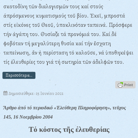
σκοτοδίνη τῶν διαλογισμῶν τους καί στούς
ἀπρόσμενους κυματισμούς τοῦ βίου. Ἐκεῖ, μπροστά
στίς εἰκόνες τοῦ Θεοῦ, ὑποκλινόταν ταπεινά. Πρόσφερε
τήν ἀγάπη του. Θυσίαζε τά προνόμιά του. Καί δέ
φοβόταν τή μεγαλύτερη θυσία καί τήν ἔσχατη
ταπείνωση, ἄν ἡ περίσταση τό καλοῦσε, νά ὑποθηκέψει
τίς ἐλευθερίες του γιά τή σωτηρία τῶν ἀδελφῶν του.
Περισσότερα...
Δημοσιεύθηκε : 15 Ιουνίου 2021
Ἄρθρο ἀπό τό περιοδικό «Ἐλεύθερη Πληροφόρηση», τεῦχος
145, 16 Νοεμβρίου 2004
Τό κόστος τῆς ἐλευθερίας