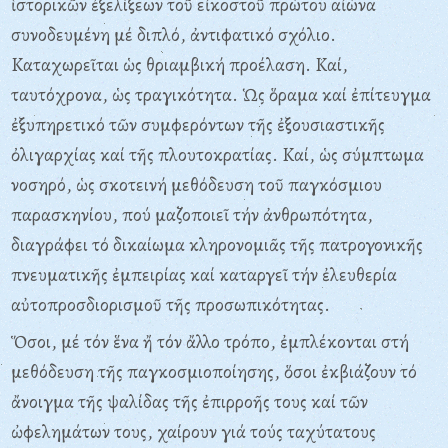
ἱστορικῶν ἐξελίξεων τοῦ εἰκοστοῦ πρώτου αἰώνα
συνοδευμένη μέ διπλό, ἀντιφατικό σχόλιο.
Kαταχωρεῖται ὡς θριαμβική προέλαση. Kαί,
ταυτόχρονα, ὡς τραγικότητα. Ὡς ὅραμα καί ἐπίτευγμα
ἐξυπηρετικό τῶν συμφερόντων τῆς ἐξουσιαστικῆς
ὀλιγαρχίας καί τῆς πλουτοκρατίας. Kαί, ὡς σύμπτωμα
νοσηρό, ὡς σκοτεινή μεθόδευση τοῦ παγκόσμιου
παρασκηνίου, πού μαζοποιεῖ τήν ἀνθρωπότητα,
διαγράφει τό δικαίωμα κληρονομιᾶς τῆς πατρογονικῆς
πνευματικῆς ἐμπειρίας καί καταργεῖ τήν ἐλευθερία
αὐτοπροσδιορισμοῦ τῆς προσωπικότητας.
Ὅσοι, μέ τόν ἕνα ἤ τόν ἄλλο τρόπο, ἐμπλέκονται στή
μεθόδευση τῆς παγκοσμιοποίησης, ὅσοι ἐκβιάζουν τό
ἄνοιγμα τῆς ψαλίδας τῆς ἐπιρροῆς τους καί τῶν
ὠφελημάτων τους, χαίρουν γιά τούς ταχύτατους