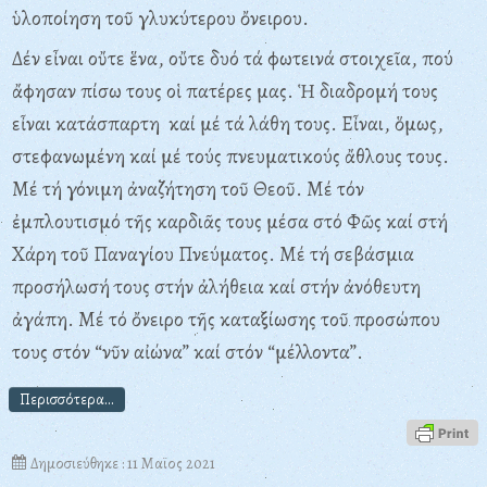
ὑλοποίηση τοῦ γλυκύτερου ὄνειρου.
Δέν εἶναι οὔτε ἕνα, οὔτε δυό τά φωτεινά στοιχεῖα, πού
ἄφησαν πίσω τους οἱ πατέρες μας. Ἡ διαδρομή τους
εἶναι κατάσπαρτη καί μέ τά λάθη τους. Εἶναι, ὅμως,
στεφανωμένη καί μέ τούς πνευματικούς ἄθλους τους.
Μέ τή γόνιμη ἀναζήτηση τοῦ Θεοῦ. Μέ τόν
ἐμπλουτισμό τῆς καρδιᾶς τους μέσα στό Φῶς καί στή
Χάρη τοῦ Παναγίου Πνεύματος. Μέ τή σεβάσμια
προσήλωσή τους στήν ἀλήθεια καί στήν ἀνόθευτη
ἀγάπη. Μέ τό ὄνειρο τῆς καταξίωσης τοῦ προσώπου
τους στόν “νῦν αἰώνα” καί στόν “μέλλοντα”.
Περισσότερα...
Δημοσιεύθηκε : 11 Μαϊος 2021