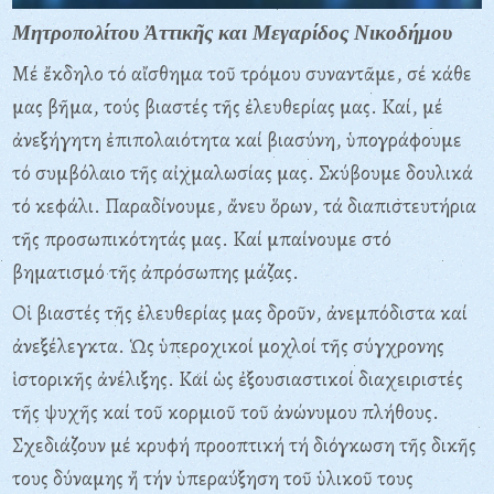
Μητροπολίτου Ἀττικῆς και Μεγαρίδος Νικοδήμου
Μέ ἔκδηλο τό αἴσθημα τοῦ τρόμου συναντᾶμε, σέ κάθε
μας βῆμα, τούς βιαστές τῆς ἐλευθερίας μας. Καί, μέ
ἀνεξήγητη ἐπιπολαιότητα καί βιασύνη, ὑπογράφουμε
τό συμβόλαιο τῆς αἰχμαλωσίας μας. Σκύβουμε δουλικά
τό κεφάλι. Παραδίνουμε, ἄνευ ὅρων, τά διαπιστευτήρια
τῆς προσωπικότητάς μας. Καί μπαίνουμε στό
βηματισμό τῆς ἀπρόσωπης μάζας.
Οἱ βιαστές τῆς ἐλευθερίας μας δροῦν, ἀνεμπόδιστα καί
ἀνεξέλεγκτα. Ὡς ὑπεροχικοί μοχλοί τῆς σύγχρονης
ἱστορικῆς ἀνέλιξης. Καί ὡς ἐξουσιαστικοί διαχειριστές
τῆς ψυχῆς καί τοῦ κορμιοῦ τοῦ ἀνώνυμου πλήθους.
Σχεδιάζουν μέ κρυφή προοπτική τή διόγκωση τῆς δικῆς
τους δύναμης ἤ τήν ὑπεραύξηση τοῦ ὑλικοῦ τους