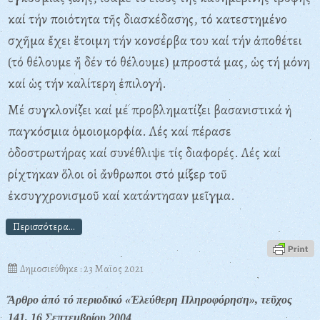
καί τήν ποιότητα τῆς διασκέδασης, τό κατεστημένο
σχῆμα ἔχει ἕτοιμη τήν κονσέρβα του καί τήν ἀποθέτει
(τό θέλουμε ἤ δέν τό θέλουμε) μπροστά μας, ὡς τή μόνη
καί ὡς τήν καλίτερη ἐπιλογή.
Μέ συγκλονίζει καί μέ προβληματίζει βασανιστικά ἡ
παγκόσμια ὁμοιομορφία. Λές καί πέρασε
ὁδοστρωτήρας καί συνέθλιψε τίς διαφορές. Λές καί
ρίχτηκαν ὅλοι οἱ ἄνθρωποι στό μίξερ τοῦ
ἐκσυγχρονισμοῦ καί κατάντησαν μεῖγμα.
Περισσότερα...
Δημοσιεύθηκε : 23 Μαϊος 2021
Ἄρθρο ἀπό τό περιοδικό «Ἐλεύθερη Πληροφόρηση», τεῦχος
141, 16 Σεπτεμβρίου 2004