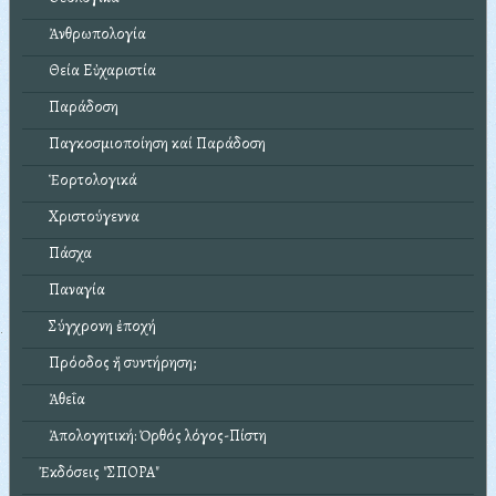
Ἀνθρωπολογία
Θεία Εὐχαριστία
Παράδοση
Παγκοσμιοποίηση καί Παράδοση
Ἑορτολογικά
Χριστούγεννα
Πάσχα
Παναγία
Σύγχρονη ἐποχή
Πρόοδος ἤ συντήρηση;
Ἀθεΐα
Ἀπολογητική: Ὀρθός λόγος-Πίστη
Ἐκδόσεις "ΣΠΟΡΑ"