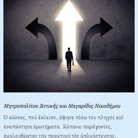
Μητροπολίτου Ἀττικῆς και Μεγαρίδος Νικοδήμου
Ὁ αἰώνας, πού ἔκλεισε, ἄφησε πίσω του πληγές καί
ἀναπάντητα ἐρωτήματα. Κάποιοι παράγοντες,
ἀκολουθώντας τήν πρακτική τῆς ἁπλούστευσης,