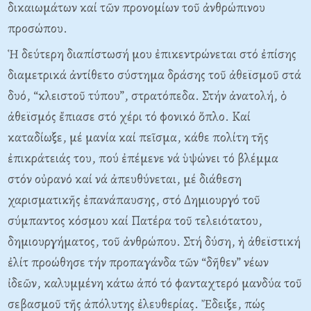
δικαιωμάτων καί τῶν προνομίων τοῦ ἀνθρώπινου
προσώπου.
Ἡ δεύτερη διαπίστωσή μου ἐπικεντρώνεται στό ἐπίσης
διαμετρικά ἀντίθετο σύστημα δράσης τοῦ ἀθεϊσμοῦ στά
δυό, “κλειστοῦ τύπου”, στρατόπεδα. Στήν ἀνατολή, ὁ
ἀθεϊσμός ἔπιασε στό χέρι τό φονικό ὅπλο. Καί
καταδίωξε, μέ μανία καί πεῖσμα, κάθε πολίτη τῆς
ἐπικράτειάς του, πού ἐπέμενε νά ὑψώνει τό βλέμμα
στόν οὐρανό καί νά ἀπευθύνεται, μέ διάθεση
χαρισματικῆς ἐπανάπαυσης, στό Δημιουργό τοῦ
σύμπαντος κόσμου καί Πατέρα τοῦ τελειότατου,
δημιουργήματος, τοῦ ἀνθρώπου. Στή δύση, ἡ ἀθεϊστική
ἐλίτ προώθησε τήν προπαγάνδα τῶν “δῆθεν” νέων
ἰδεῶν, καλυμμένη κάτω ἀπό τό φανταχτερό μανδύα τοῦ
σεβασμοῦ τῆς ἀπόλυτης ἐλευθερίας. Ἔδειξε, πώς