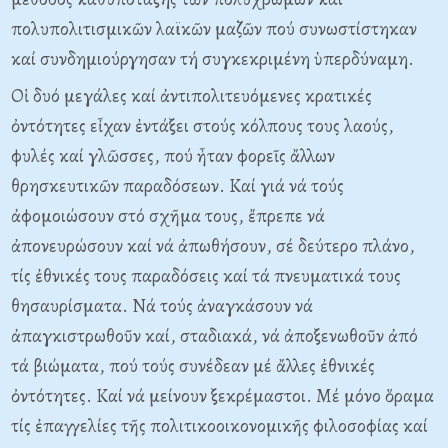
πολυπολιτισμικῶν λαϊκῶν μαζῶν πού συνωστίστηκαν
καί συνδημιούργησαν τή συγκεκριμένη ὑπερδύναμη.
Οἱ δυό μεγάλες καί ἀντιπολιτευόμενες κρατικές
ὀντότητες εἶχαν ἐντάξει στούς κόλπους τους λαούς,
φυλές καί γλῶσσες, πού ἦταν φορεῖς ἄλλων
θρησκευτικῶν παραδόσεων. Καί γιά νά τούς
ἀφομοιώσουν στό σχῆμα τους, ἔπρεπε νά
ἀπονευρώσουν καί νά ἀπωθήσουν, σέ δεύτερο πλάνο,
τίς ἐθνικές τους παραδόσεις καί τά πνευματικά τους
θησαυρίσματα. Νά τούς ἀναγκάσουν νά
ἀπαγκιστρωθοῦν καί, σταδιακά, νά ἀποξενωθοῦν ἀπό
τά βιώματα, πού τούς συνέδεαν μέ ἄλλες ἐθνικές
ὀντότητες. Καί νά μείνουν ξεκρέμαστοι. Μέ μόνο ὅραμα
τίς ἐπαγγελίες τῆς πολιτικοοικονομικῆς φιλοσοφίας καί