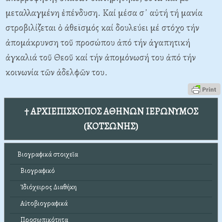
μεταλλαγμένη ἐπένδυση. Καί μέσα σ᾿ αὐτή τή μανία
στροβιλίζεται ὁ ἀθεϊσμός καί δουλεύει μέ στόχο τήν
ἀπομάκρυνση τοῦ προσώπου ἀπό τήν ἀγαπητική
ἀγκαλιά τοῦ Θεοῦ καί τήν ἀπομόνωσή του ἀπό τήν
κοινωνία τῶν ἀδελφῶν του.
† ΑΡΧΙΕΠΙΣΚΟΠΟΣ ΑΘΗΝΩΝ ΙΕΡΩΝΥΜΟΣ
(ΚΟΤΣΩΝΗΣ)
Βιογραφικά στοιχεῖα
Βιογραφικό
Ἰδιόχειρος Διαθήκη
Αὐτοβιογραφικά
Προσωπικότητα