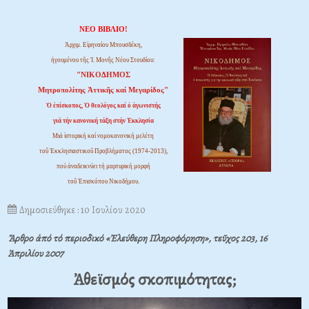
ΝΕΟ ΒΙΒΛΙΟ!
Ἀρχιμ. Εἰρηναίου Μπουσδέκη,
ἡγουμένου τῆς Ἱ. Μονῆς Νέου Στουδίου:
"ΝΙΚΟΔΗΜΟΣ
Μητροπολίτης Ἀττικῆς καί Μεγαρίδος"
Ὁ ἐπίσκοπος, Ὁ θεολόγος καί ὁ ἀγωνιστής
γιά τήν κανονική τάξη στήν Ἐκκλησία
Μιά ἱστορική καί νομοκανονική μελέτη
τοῦ Ἐκκλησιαστικοῦ Προβλήματος (1974-2013),
πού ἀναδεικνύει τή μαρτυρική μορφή
τοῦ Ἐπισκόπου Νικοδήμου.
Δημοσιεύθηκε : 10 Ιουλίου 2020
Ἄρθρο ἀπό τό περιοδικό «Ἐλεύθερη Πληροφόρηση», τεῦχος 203, 16
Ἀπριλίου 2007
Ἀθεϊσμός σκοπιμότητας;