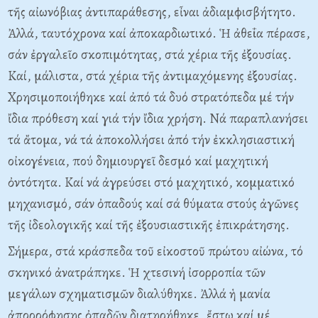
τῆς αἰωνόβιας ἀντιπαράθεσης, εἶναι ἀδιαμφισβήτητο.
Ἀλλά, ταυτόχρονα καί ἀποκαρδιωτικό. Ἡ ἀθεΐα πέρασε,
σάν ἐργαλεῖο σκοπιμότητας, στά χέρια τῆς ἐξουσίας.
Καί, μάλιστα, στά χέρια τῆς ἀντιμαχόμενης ἐξουσίας.
Χρησιμοποιήθηκε καί ἀπό τά δυό στρατόπεδα μέ τήν
ἴδια πρόθεση καί γιά τήν ἴδια χρήση. Νά παραπλανήσει
τά ἄτομα, νά τά ἀποκολλήσει ἀπό τήν ἐκκλησιαστική
οἰκογένεια, πού δημιουργεῖ δεσμό καί μαχητική
ὀντότητα. Καί νά ἀγρεύσει στό μαχητικό, κομματικό
μηχανισμό, σάν ὀπαδούς καί σά θύματα στούς ἀγῶνες
τῆς ἰδεολογικῆς καί τῆς ἐξουσιαστικῆς ἐπικράτησης.
Σήμερα, στά κράσπεδα τοῦ εἰκοστοῦ πρώτου αἰώνα, τό
σκηνικό ἀνατράπηκε. Ἡ χτεσινή ἰσορροπία τῶν
μεγάλων σχηματισμῶν διαλύθηκε. Ἀλλά ἡ μανία
ἀπορρόφησης ὀπαδῶν διατηρήθηκε, ἔστω καί μέ