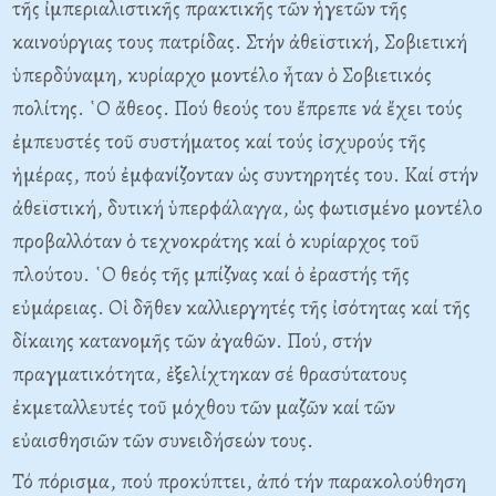
τῆς ἰμπεριαλιστικῆς πρακτικῆς τῶν ἡγετῶν τῆς
καινούργιας τους πατρίδας. Στήν ἀθεϊστική, Σοβιετική
ὑπερδύναμη, κυρίαρχο μοντέλο ἦταν ὁ Σοβιετικός
πολίτης. ῾Ο ἄθεος. Πού θεούς του ἔπρεπε νά ἔχει τούς
ἐμπευστές τοῦ συστήματος καί τούς ἰσχυρούς τῆς
ἡμέρας, πού ἐμφανίζονταν ὡς συντηρητές του. Καί στήν
ἀθεϊστική, δυτική ὑπερφάλαγγα, ὡς φωτισμένο μοντέλο
προβαλλόταν ὁ τεχνοκράτης καί ὁ κυρίαρχος τοῦ
πλούτου. ῾Ο θεός τῆς μπίζνας καί ὁ ἐραστής τῆς
εὐμάρειας. Οἱ δῆθεν καλλιεργητές τῆς ἰσότητας καί τῆς
δίκαιης κατανομῆς τῶν ἀγαθῶν. Πού, στήν
πραγματικότητα, ἐξελίχτηκαν σέ θρασύτατους
ἐκμεταλλευτές τοῦ μόχθου τῶν μαζῶν καί τῶν
εὐαισθησιῶν τῶν συνειδήσεών τους.
Τό πόρισμα, πού προκύπτει, ἀπό τήν παρακολούθηση