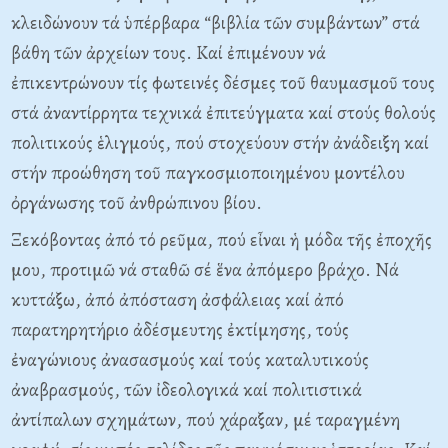
κλειδώνουν τά ὑπέρβαρα “βιβλία τῶν συμβάντων” στά
βάθη τῶν ἀρχείων τους. Καί ἐπιμένουν νά
ἐπικεντρώνουν τίς φωτεινές δέσμες τοῦ θαυμασμοῦ τους
στά ἀναντίρρητα τεχνικά ἐπιτεύγματα καί στούς θολούς
πολιτικούς ἑλιγμούς, πού στοχεύουν στήν ἀνάδειξη καί
στήν προώθηση τοῦ παγκοσμιοποιημένου μοντέλου
ὀργάνωσης τοῦ ἀνθρώπινου βίου.
Ξεκόβοντας ἀπό τό ρεῦμα, πού εἶναι ἡ μόδα τῆς ἐποχῆς
μου, προτιμῶ νά σταθῶ σέ ἕνα ἀπόμερο βράχο. Νά
κυττάξω, ἀπό ἀπόσταση ἀσφάλειας καί ἀπό
παρατηρητήριο ἀδέσμευτης ἐκτίμησης, τούς
ἐναγώνιους ἀνασασμούς καί τούς καταλυτικούς
ἀναβρασμούς, τῶν ἰδεολογικά καί πολιτιστικά
ἀντίπαλων σχημάτων, πού χάραξαν, μέ ταραγμένη