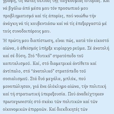
γραφή, τίς νωπές σελίδες τῆς παγκόσμιας ἱστορίας. Καί
νά βγάλω ἀπό μέσα μου τόν προσωπικό μου
προβληματισμό καί τίς ἀπορίες, πού νοιώθω τήν
ἀνάγκη νά τίς κουβεντιάσω καί νά τίς ἐπεξεργαστῶ μέ
τούς συνοδοιπόρους μου.
Ἡ πρώτη μου διαπίστωση, εἶναι πώς, κατά τόν εἰκοστό
αἰώνα, ὁ ἀθεϊσμός ὑπῆρξε κυρίαρχο ρεῦμα. Σέ ἀνατολή
καί σέ δύση. Στό “δυτικό” στρατόπεδο τοῦ
καπιταλισμοῦ. Καί, στό διαμετρικά ἀντίθετο καί
ἀντίπαλο, στό “ἀνατολικό” στρατόπεδο τοῦ
σοσιαλισμοῦ. Στά δυό μεγάλα, μπλόκ, πού
μονοπώλησαν, γιά ἕνα ὁλόκληρο αἰώνα, τήν πολιτική
καί τή στρατιωτική ὑπερεξουσία. Πού ἀναδείχτηκαν
πρωταγωνιστές στό σκάκι τῶν πολιτικῶν καί τῶν
οἰκονομικῶν ἐπιρροῶν. Καί διεκδικητές τῶν