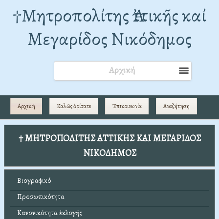
†Mητροπολίτης Ἀττικῆς καί
Μεγαρίδος Νικόδημος
Αρχική
Αρχική
Καλῶς ὁρίσατε
Ἐπικοινωνία
Αναζήτηση
† ΜΗΤΡΟΠΟΛΙΤΗΣ ΑΤΤΙΚΗΣ ΚΑΙ ΜΕΓΑΡΙΔΟΣ
ΝΙΚΟΔΗΜΟΣ
Βιογραφικό
Προσωπικότητα
Κανονικότητα ἐκλογῆς