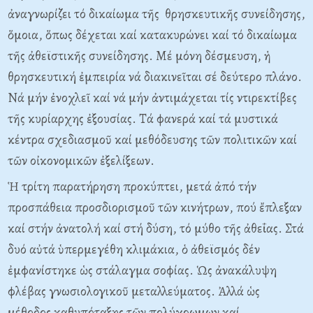
ἀναγνωρίζει τό δικαίωμα τῆς θρησκευτικῆς συνείδησης,
ὅμοια, ὅπως δέχεται καί κατακυρώνει καί τό δικαίωμα
τῆς ἀθεϊστικῆς συνείδησης. Μέ μόνη δέσμευση, ἡ
θρησκευτική ἐμπειρία νά διακινεῖται σέ δεύτερο πλάνο.
Νά μήν ἐνοχλεῖ καί νά μήν ἀντιμάχεται τίς ντιρεκτίβες
τῆς κυρίαρχης ἐξουσίας. Τά φανερά καί τά μυστικά
κέντρα σχεδιασμοῦ καί μεθόδευσης τῶν πολιτικῶν καί
τῶν οἰκονομικῶν ἐξελίξεων.
Ἡ τρίτη παρατήρηση προκύπτει, μετά ἀπό τήν
προσπάθεια προσδιορισμοῦ τῶν κινήτρων, πού ἔπλεξαν
καί στήν ἀνατολή καί στή δύση, τό μύθο τῆς ἀθεΐας. Στά
δυό αὐτά ὑπερμεγέθη κλιμάκια, ὁ ἀθεϊσμός δέν
ἐμφανίστηκε ὡς στάλαγμα σοφίας. Ὡς ἀνακάλυψη
φλέβας γνωσιολογικοῦ μεταλλεύματος. Ἀλλά ὡς
μέθοδος καθυπόταξης τῶν πολύχρωμων καί