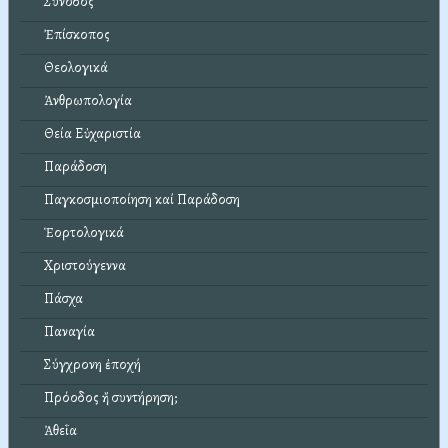
Σύνοδος
Ἐπίσκοπος
Θεολογικά
Ἀνθρωπολογία
Θεία Εὐχαριστία
Παράδοση
Παγκοσμιοποίηση καί Παράδοση
Ἑορτολογικά
Χριστούγεννα
Πάσχα
Παναγία
Σύγχρονη ἐποχή
Πρόοδος ἤ συντήρηση;
Ἀθεΐα