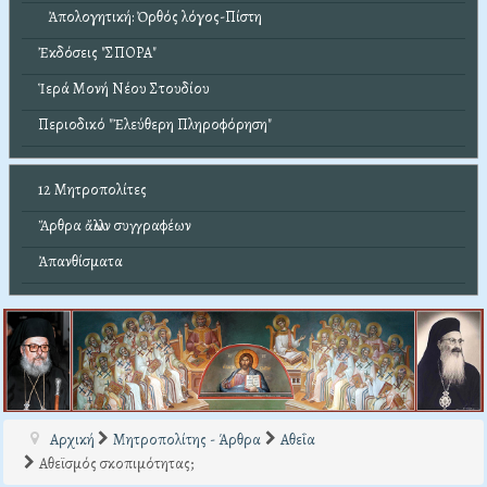
Ἀπολογητική: Ὀρθός λόγος-Πίστη
Ἐκδόσεις "ΣΠΟΡΑ"
Ἱερά Μονή Νέου Στουδίου
Περιοδικό "Ἐλεύθερη Πληροφόρηση"
12 Μητροπολίτες
Ἄρθρα ἄλλων συγγραφέων
Ἀπανθίσματα
Αρχική
Μητροπολίτης - Άρθρα
Αθεΐα
Αθεϊσμός σκοπιμότητας;