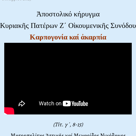
Ἀποστολικό κήρυγμα
Κυριακῆς Πατέρων Ζ΄ Οἰκουμενικῆς Συνόδου
Καρπογονία καί ἀκαρπία
(Τίτ. γ΄, 8-15)
Μητροπολίτης Ἀττικῆς καί Μεγαρίδος Νικόδημος