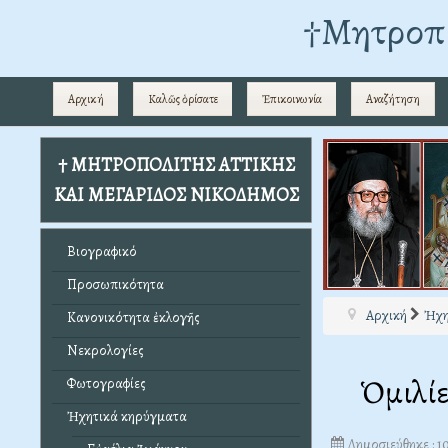
†Mητροπο
Αρχική
Καλῶς ὁρίσατε
Ἐπικοινωνία
Αναζήτηση
† ΜΗΤΡΟΠΟΛΙΤΗΣ ΑΤΤΙΚΗΣ
ΚΑΙ ΜΕΓΑΡΙΔΟΣ ΝΙΚΟΔΗΜΟΣ
Βιογραφικό
Προσωπικότητα
Αρχική
Ἠχη
Κανονικότητα ἐκλογῆς
Νεκρολογίες
Ὁμιλί
Φωτογραφίες
Ἠχητικά κηρύγματα
Δημοσιεύθηκε : 