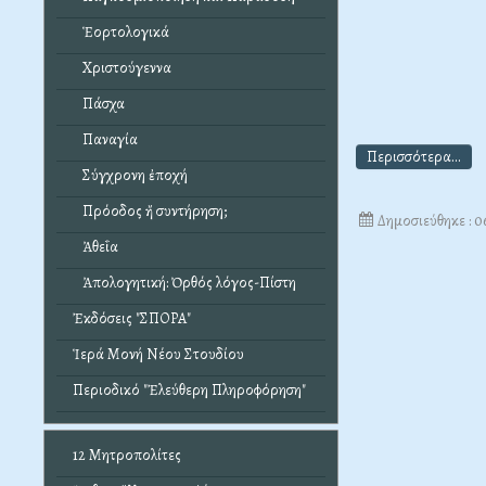
Ἑορτολογικά
Χριστούγεννα
Πάσχα
Παναγία
Περισσότερα...
Σύγχρονη ἐποχή
Πρόοδος ἤ συντήρηση;
Δημοσιεύθηκε : 
Ἀθεΐα
Ἀπολογητική: Ὀρθός λόγος-Πίστη
Ἐκδόσεις "ΣΠΟΡΑ"
Ἱερά Μονή Νέου Στουδίου
Περιοδικό "Ἐλεύθερη Πληροφόρηση"
12 Μητροπολίτες