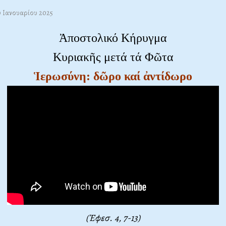
0 Ιανουαρίου 2025
Ἀποστολικό Κήρυγμα
Κυριακῆς μετά τά Φῶτα
Ἱερωσύνη: δῶρο καί ἀντίδωρο
(Ἐφεσ. 4, 7-13)