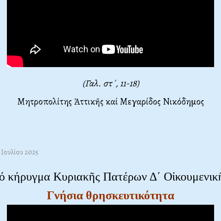
(Γαλ. στ΄, 11-18)
Μητροπολίτης Ἀττικῆς καί Μεγαρίδος Νικόδημος
1 Ιουλίου 2025
ό κήρυγμα Κυριακῆς Πατέρων Δ΄ Οἰκουμενικ
Γνήσια θρησκευτικότητα