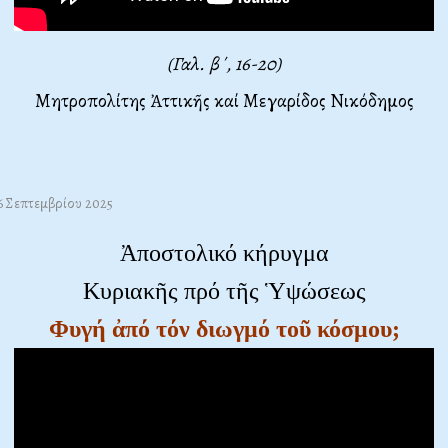
(Γαλ. β΄, 16-20)
Μητροπολίτης Ἀττικῆς καί Μεγαρίδος Νικόδημος
06 Σεπτεμβρίου 2025
Ἀποστολικό κήρυγμα
Κυριακῆς πρό τῆς Ὑψώσεως
Φυγή ἀπό τόν διωγμό τοῦ κόσμου;