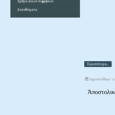
Ἄρθρα ἄλλων συγγραφέων
Ἀπανθίσματα
Περισσότερα...
Δημοσιεύθηκε : 1
Ἀποστολικ