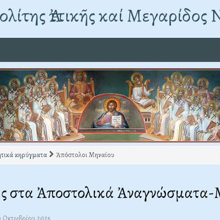
λίτης Ἀττικῆς καί Μεγαρίδος 
τικά κηρύγματα
Ἀπόστολοι Μηναίου
ες στα Ἀποστολικά Ἀναγνώσματα-
10 Οκτωβρίου 2025