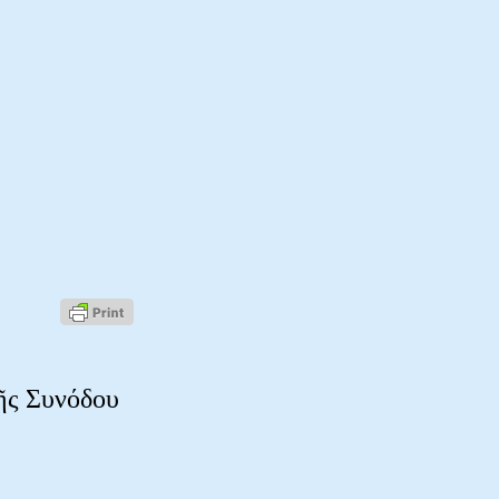
ῆς Συνόδου