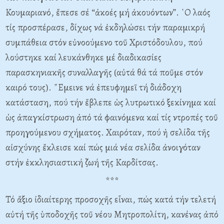
Κουμαριανό, ἔπεσε σέ “ἀκοές μή ἀκουόντων”. ῾Ο λαός
τίς προσπέρασε, δίχως νά ἐκδηλώσει τήν παραμικρή
συμπάθεια στόν εὐνοούμενο τοῦ Χριστόδουλου, πού
λούστηκε καί λευκάνθηκε μέ διαδικασίες
παρασκηνιακῆς συναλλαγῆς (αὐτά θά τά ποῦμε στόν
καιρό τους). ῎Εμεινε νά ἐπευφημεῖ τή διάδοχη
κατάσταση, πού τήν ἔβλεπε ὡς λυτρωτικό ξεκίνημα καί
ὡς ἀπαγκίστρωση ἀπό τά φαινόμενα καί τίς ντροπές τοῦ
προηγούμενου σχήματος. Χαιρόταν, πού ἡ σελίδα τῆς
αἰσχύνης ἔκλεισε καί πώς μιά νέα σελίδα ἀνοιγόταν
στήν ἐκκλησιαστική ζωή τῆς Καρδίτσας.
***
Τό ἄξιο ἰδιαίτερης προσοχῆς εἶναι, πώς κατά τήν τελετή
αὐτή τῆς ὑποδοχῆς τοῦ νέου Μητροπολίτη, κανένας ἀπό