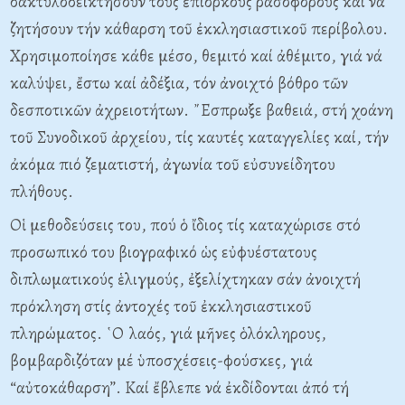
δακτυλοδεικτήσουν τούς ἐπίορκους ρασοφόρους καί νά
ζητήσουν τήν κάθαρση τοῦ ἐκκλησιαστικοῦ περίβολου.
Χρησιμοποίησε κάθε μέσο, θεμιτό καί ἀθέμιτο, γιά νά
καλύψει, ἔστω καί ἀδέξια, τόν ἀνοιχτό βόθρο τῶν
δεσποτικῶν ἀχρειοτήτων. ῎Εσπρωξε βαθειά, στή χοάνη
τοῦ Συνοδικοῦ ἀρχείου, τίς καυτές καταγγελίες καί, τήν
ἀκόμα πιό ζεματιστή, ἀγωνία τοῦ εὐσυνείδητου
πλήθους.
Οἱ μεθοδεύσεις του, πού ὁ ἴδιος τίς καταχώρισε στό
προσωπικό του βιογραφικό ὡς εὐφυέστατους
διπλωματικούς ἑλιγμούς, ἐξελίχτηκαν σάν ἀνοιχτή
πρόκληση στίς ἀντοχές τοῦ ἐκκλησιαστικοῦ
πληρώματος. ῾Ο λαός, γιά μῆνες ὁλόκληρους,
βομβαρδιζόταν μέ ὑποσχέσεις-φούσκες, γιά
“αὐτοκάθαρση”. Καί ἔβλεπε νά ἐκδίδονται ἀπό τή