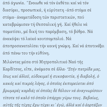
ἀπό ἀγωνία. ῎Ενοιωθε νά τόν ἐκθέτει καί νά τόν
διασύρει, προσωπικά, ἡ εὐρύτατη -ἀπό στόμα σέ
στόμα- ἀναμετάδοση τῶν περιστατικῶν, πού
καταβρώμισαν τή Θεσσαλική γῆ. Καί ἤθελε νά
ποματίσει, μέ δική του παρέμβαση, τό βόθρο. Νά
ἀνακόψει τό λαϊκό κουτσομπολιό. Νά
ἀποπροσανατολίσει τήν κοινή γνώμη. Καί νά ἀποτινάξει
ἀπό πάνω του τήν εὐθύνη.
Μιλώντας μέσα στό Μητροπολιτικό Ναό τῆς
Καρδίτσας, εἶπε, ἀνάμεσα σέ ἄλλα·
“Στήν πατρίδα μας,
ἴσως καί ἀλλοῦ, εὐδοκιμεῖ ἡ συκοφαντία, ἡ διαβολή, ὁ
κακός καί πικρός λόγος, ὁ ὁποῖος ἐκπορεύεται ἀπό
βρωμερές καρδιές οἱ ὁποῖες δέ θέλουν νά ἀναγνωρίσουν
τίποτε τό καλό τό ὁποῖο ὑπάρχει γύρω τους. Βεβαίως,
αὐτῆς τῆς τύχης ἔχω τύχει κι᾿ ἐγώ, ἀλλά καί ὁ ἑορτάζων