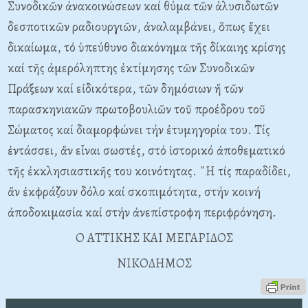
Συνοδικῶν ἀνακοινώσεων καί θύμα τῶν ἁλυσιδωτῶν
δεσποτικῶν ραδιουργιῶν, ἀναλαμβάνει, ὅπως ἔχει
δικαίωμα, τό ὑπεύθυνο διακόνημα τῆς δίκαιης κρίσης
καί τῆς ἀμερόληπτης ἐκτίμησης τῶν Συνοδικῶν
Πράξεων καί εἰδικότερα, τῶν δημόσιων ἤ τῶν
παρασκηνιακῶν πρωτοβουλιῶν τοῦ προέδρου τοῦ
Σώματος καί διαμορφώνει τήν ἐτυμηγορία του. Τίς
ἐντάσσει, ἄν εἶναι σωστές, στό ἱστορικό ἀποθεματικό
τῆς ἐκκλησιαστικῆς του κοινότητας. ῎Η τίς παραδίδει,
ἄν ἐκφράζουν δόλο καί σκοπιμότητα, στήν κοινή
ἀποδοκιμασία καί στήν ἀνεπίστροφη περιφρόνηση.
Ο ΑΤΤΙΚΗΣ ΚΑΙ ΜΕΓΑΡΙΔΟΣ
ΝΙΚΟΔΗΜΟΣ