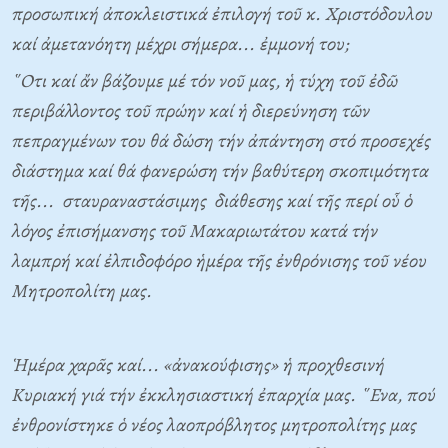
προσωπική ἀποκλειστικά ἐπιλογή τοῦ κ. Χριστόδουλου
καί ἀμετανόητη μέχρι σήμερα... ἐμμονή του;
῞Οτι καί ἄν βάζουμε μέ τόν νοῦ μας, ἡ τύχη τοῦ ἐδῶ
περιβάλλοντος τοῦ πρώην καί ἡ διερεύνηση τῶν
πεπραγμένων του θά δώση τήν ἀπάντηση στό προσεχές
διάστημα καί θά φανερώση τήν βαθύτερη σκοπιμότητα
τῆς... σταυραναστάσιμης διάθεσης καί τῆς περί οὗ ὁ
λόγος ἐπισήμανσης τοῦ Μακαριωτάτου κατά τήν
λαμπρή καί ἐλπιδοφόρο ἡμέρα τῆς ἐνθρόνισης τοῦ νέου
Μητροπολίτη μας.
Ἡμέρα χαρᾶς καί... «ἀνακούφισης» ἡ προχθεσινή
Κυριακή γιά τήν ἐκκλησιαστική ἐπαρχία μας. ῞Ενα, πού
ἐνθρονίστηκε ὁ νέος λαοπρόβλητος μητροπολίτης μας