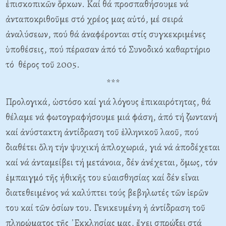
ἐπισκοπικῶν ὅρκων. Καί θά προσπαθήσουμε νά
ἀνταποκριθοῦμε στό χρέος μας αὐτό, μέ σειρά
ἀναλύσεων, πού θά ἀναφέρονται στίς συγκεκριμένες
ὑποθέσεις, πού πέρασαν ἀπό τό Συνοδικό καθαρτήριο
τό θέρος τοῦ 2005.
***
Προλογικά, ὡστόσο καί γιά λόγους ἐπικαιρότητας, θά
θέλαμε νά φωτογραφήσουμε μιά φάση, ἀπό τή ζωντανή
καί ἀνύστακτη ἀντίδραση τοῦ ἑλληνικοῦ λαοῦ, πού
διαθέτει ὅλη τήν ψυχική ἁπλοχωριά, γιά νά ἀποδέχεται
καί νά ἀνταμείβει τή μετάνοια, δέν ἀνέχεται, ὅμως, τόν
ἐμπαιγμό τῆς ἠθικῆς του εὐαισθησίας καί δέν εἶναι
διατεθειμένος νά καλύπτει τούς βεβηλωτές τῶν ἱερῶν
του καί τῶν ὁσίων του. Γενικευμένη ἡ ἀντίδραση τοῦ
πληρώματος τῆς ᾿Εκκλησίας μας, ἔχει σπρώξει στά