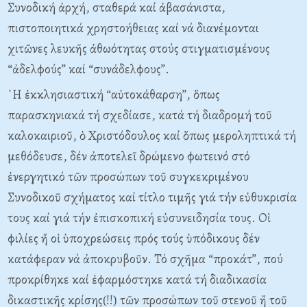
Συνοδική ἀρχή, σταθερά καί ἀβασάνιστα,
πιστοποιητικά χρηστοήθειας καί νά διανέμονται
χιτῶνες λευκῆς ἀθωότητας στούς στιγματισμένους
“ἀδελφούς” καί “συνάδελφους”.
῾Η ἐκκλησιαστική “αὐτοκάθαρση”, ὅπως
παρασκηνιακά τή σχεδίασε, κατά τή διαδρομή τοῦ
καλοκαιριοῦ, ὁ Χριστόδουλος καί ὅπως μεροληπτικά τή
μεθόδευσε, δέν ἀποτελεῖ δρώμενο φωτεινό στό
ἐνεργητικό τῶν προσώπων τοῦ συγκεκριμένου
Συνοδικοῦ σχήματος καί τίτλο τιμῆς γιά τήν εὐθυκρισία
τους καί γιά τήν ἐπισκοπική εὐσυνειδησία τους. Οἱ
φιλίες ἤ οἱ ὑποχρεώσεις πρός τούς ὑπόδικους δέν
κατάφεραν νά ἀποκρυβοῦν. Τό σχῆμα “προκάτ”, πού
προκρίθηκε καί ἐφαρμόστηκε κατά τή διαδικασία
δικαστικῆς κρίσης(!!) τῶν προσώπων τοῦ στενοῦ ἤ τοῦ