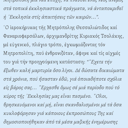
στά τοπικά ἐκκλησιαστικά πράγματα, νά ἀνταποκριθεῖ
ἡ ᾿Εκκλησία στίς ἀπαιτήσεις τῶν καιρῶν...”
.
῾Ο ἱεροκήρυκας τῆς Μητρόπολης Θεσσαλιώτιδος καί
Φαναριοφερσάλων, ἀρχιμανδρίτης Κυριακός Τσολάκης,
μέ εὐγενικό, πλάγιο τρόπο, ἐγκωμιάζοντας τόν
Μητροπολίτη, πού ἐνθρονιζόταν, ἄφηνε καί τίς αἰχμές
του γιά τήν προηγούμενη κατάσταση:
“῎Εχετε τήν
ἔξωθεν καλή μαρτυρία ὅσο λίγοι. Δέ δώσατε δικαιώματα
στά χρόνια, πού ἤσασταν ἐδῶ, γιά ὁποιαδήποτε σχόλια
εἰς βάρος σας... ῎Ερχεσθε ὅμως σέ μιά περίοδο πού τό
κύρος τῆς ᾿Εκκλησίας μας εἶναι πεσμένο. ῞Ολοι,
θρησκευόμενοι καί μή, εἶναι σκανδαλισμένοι μέ τά ὅσα
κυκλοφόρησαν γιά κάποιους ἐκπροσώπους Της καί
δημοσιοποιήθηκαν ἀπό τά μέσα μαζικῆς ἐνημέρωσης