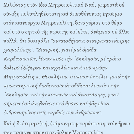
Μιλώντας στόν ἴδιο Μητροπολιτικό Ναό, μπροστά σέ
σύναξη πολυπληθέστατη καί ἀπευθύνοντας ἐγκώμιο
στόν καινούργιο Μητροπολίτη, ξαναγύρισε στό θέμα
καί στό σκηνικό τῆς ντροπῆς καί εἶπε, ἀνάμεσα σέ ἄλλα
πολλά, ὅτι δοκιμάζει
“συναισθήματα σταυραναστάσιμης
χαρμολύπης”
.
“Σταυρική, γιατί μιά ὁμάδα
Καρδιτσιωτῶν, ξένων πρός τήν ᾿Εκκλησία, μέ τρόπο
δολερό ἐξέφεραν καταγγελίες κατά τοῦ πρώην
Μητροπολίτη κ. Θεοκλήτου, ὁ ὁποῖος ἐν τέλει, μετά τήν
προανακριτική διαδικασία ἀποδίδεται λευκός στήν
᾿Εκκλησία καί τήν κοινωνία καί ἀναστάσιμη, γιατί
σήμερα ἐσύ ἀνεβαίνεις στό θρόνο καί ἤδη εἶσαι
ἐνθρονισμένος στίς καρδιές τῶν ἀνθρώπων”.
Καί ἡ δεύτερη αὐτή, ἐπίμονη συμπαράσταση στόν ἥρωα
τῶν πασίγνωστων σκανδάλων Μητροπολίτη