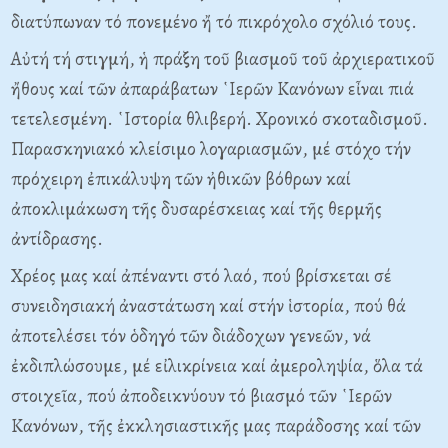
διατύπωναν τό πονεμένο ἤ τό πικρόχολο σχόλιό τους.
Αὐτή τή στιγμή, ἡ πράξη τοῦ βιασμοῦ τοῦ ἀρχιερατικοῦ
ἤθους καί τῶν ἀπαράβατων ῾Ιερῶν Κανόνων εἶναι πιά
τετελεσμένη. ῾Ιστορία θλιβερή. Χρονικό σκοταδισμοῦ.
Παρασκηνιακό κλείσιμο λογαριασμῶν, μέ στόχο τήν
πρόχειρη ἐπικάλυψη τῶν ἠθικῶν βόθρων καί
ἀποκλιμάκωση τῆς δυσαρέσκειας καί τῆς θερμῆς
ἀντίδρασης.
Χρέος μας καί ἀπέναντι στό λαό, πού βρίσκεται σέ
συνειδησιακή ἀναστάτωση καί στήν ἱστορία, πού θά
ἀποτελέσει τόν ὁδηγό τῶν διάδοχων γενεῶν, νά
ἐκδιπλώσουμε, μέ εἰλικρίνεια καί ἀμεροληψία, ὅλα τά
στοιχεῖα, πού ἀποδεικνύουν τό βιασμό τῶν ῾Ιερῶν
Κανόνων, τῆς ἐκκλησιαστικῆς μας παράδοσης καί τῶν