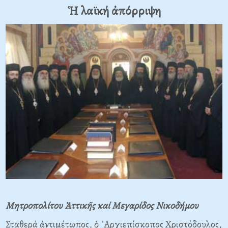
Ἡ λαϊκή ἀπόρριψη
Μητροπολίτου Ἀττικῆς καί Μεγαρίδος Νικοδήμου
Σταθερά ἀντιμέτωπος, ὁ ᾿Αρχιεπίσκοπος Χριστόδουλος,