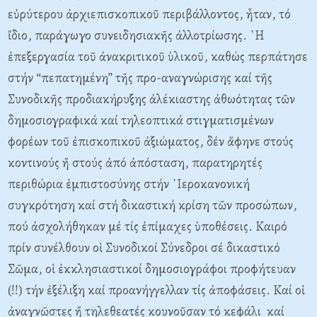
εὐρύτερου ἀρχιεπισκοπικοῦ περιβάλλοντος, ἦταν, τό
ἴδιο, παράγωγο συνειδησιακῆς ἀλλοτρίωσης. ῾Η
ἐπεξεργασία τοῦ ἀνακριτικοῦ ὑλικοῦ, καθώς περπάτησε
στήν “πεπατημένη” τῆς προ-αναγνώρισης καί τῆς
Συνοδικῆς προδιακήρυξης ἀλέκιαστης ἀθωότητας τῶν
δημοσιογραφικά καί τηλεοπτικά στιγματισμένων
φορέων τοῦ ἐπισκοπικοῦ ἀξιώματος, δέν ἄφηνε στούς
κοντινούς ἤ στούς ἀπό ἀπόσταση, παρατηρητές
περιθώρια ἐμπιστοσύνης στήν ῾Ιεροκανονική
συγκρότηση καί στή δικαστική κρίση τῶν προσώπων,
πού ἀσχολήθηκαν μέ τίς ἐπίμαχες ὑποθέσεις. Καιρό
πρίν συνέλθουν οἱ Συνοδικοί Σύνεδροι σέ δικαστικό
Σῶμα, οἱ ἐκκλησιαστικοί δημοσιογράφοι προφήτευαν
(!!) τήν ἐξέλιξη καί προανήγγελλαν τίς ἀποφάσεις. Καί οἱ
ἀναγνῶστες ἤ τηλεθεατές κουνοῦσαν τό κεφάλι καί