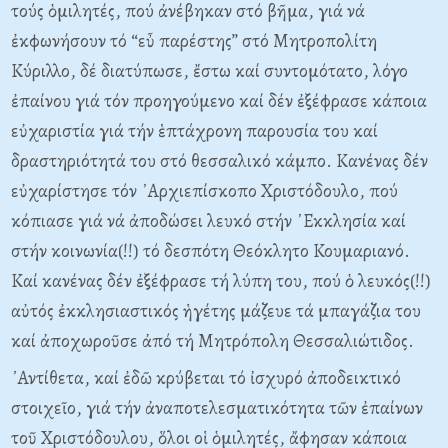
τούς ὁμιλητές, πού ἀνέβηκαν στό βῆμα, γιά νά
ἐκφωνήσουν τό “εὖ παρέστης” στό Μητροπολίτη
Κύριλλο, δέ διατύπωσε, ἔστω καί συντομότατο, λόγο
ἐπαίνου γιά τόν προηγούμενο καί δέν ἐξέφρασε κάποια
εὐχαριστία γιά τήν ἑπτάχρονη παρουσία του καί
δραστηριότητά του στό θεσσαλικό κάμπο. Κανένας δέν
εὐχαρίστησε τόν ᾿Αρχιεπίσκοπο Χριστόδουλο, πού
κόπιασε γιά νά ἀποδώσει λευκό στήν ᾿Εκκλησία καί
στήν κοινωνία(!!) τό δεσπότη Θεόκλητο Κουμαριανό.
Καί κανένας δέν ἐξέφρασε τή λύπη του, πού ὁ λευκός(!!)
αὐτός ἐκκλησιαστικός ἡγέτης μάζευε τά μπαγάζια του
καί ἀποχωροῦσε ἀπό τή Μητρόπολη Θεσσαλιώτιδος.
᾿Αντίθετα, καί ἐδῶ κρύβεται τό ἰσχυρό ἀποδεικτικό
στοιχεῖο, γιά τήν ἀναποτελεσματικότητα τῶν ἐπαίνων
τοῦ Χριστόδουλου, ὅλοι οἱ ὁμιλητές, ἄφησαν κάποια