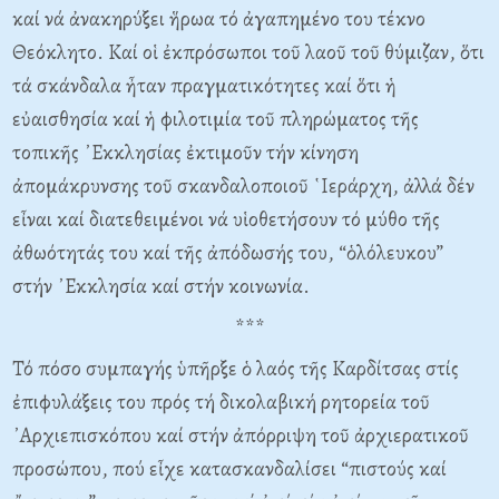
καί νά ἀνακηρύξει ἥρωα τό ἀγαπημένο του τέκνο
Θεόκλητο. Καί οἱ ἐκπρόσωποι τοῦ λαοῦ τοῦ θύμιζαν, ὅτι
τά σκάνδαλα ἦταν πραγματικότητες καί ὅτι ἡ
εὐαισθησία καί ἡ φιλοτιμία τοῦ πληρώματος τῆς
τοπικῆς ᾿Εκκλησίας ἐκτιμοῦν τήν κίνηση
ἀπομάκρυνσης τοῦ σκανδαλοποιοῦ ῾Ιεράρχη, ἀλλά δέν
εἶναι καί διατεθειμένοι νά υἱοθετήσουν τό μύθο τῆς
ἀθωότητάς του καί τῆς ἀπόδωσής του, “ὁλόλευκου”
στήν ᾿Εκκλησία καί στήν κοινωνία.
***
Τό πόσο συμπαγής ὑπῆρξε ὁ λαός τῆς Καρδίτσας στίς
ἐπιφυλάξεις του πρός τή δικολαβική ρητορεία τοῦ
᾿Αρχιεπισκόπου καί στήν ἀπόρριψη τοῦ ἀρχιερατικοῦ
προσώπου, πού εἶχε κατασκανδαλίσει “πιστούς καί