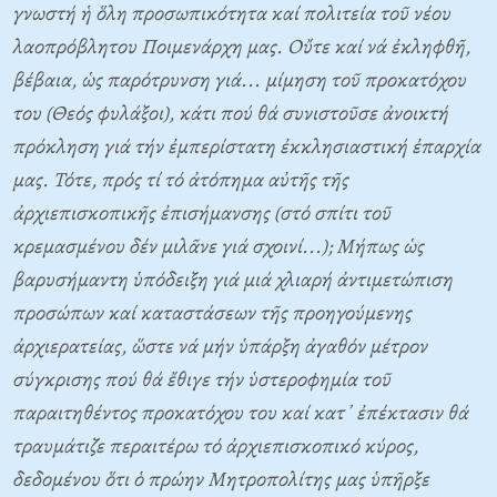
γνωστή ἡ ὅλη προσωπικότητα καί πολιτεία τοῦ νέου
λαοπρόβλητου Ποιμενάρχη μας. Οὔτε καί νά ἐκληφθῆ,
βέβαια, ὡς παρότρυνση γιά... μίμηση τοῦ προκατόχου
του (Θεός φυλάξοι), κάτι πού θά συνιστοῦσε ἀνοικτή
πρόκληση γιά τήν ἐμπερίστατη ἐκκλησιαστική ἐπαρχία
μας. Τότε, πρός τί τό ἀτόπημα αὐτῆς τῆς
ἀρχιεπισκοπικῆς ἐπισήμανσης (στό σπίτι τοῦ
κρεμασμένου δέν μιλᾶνε γιά σχοινί...); Μήπως ὡς
βαρυσήμαντη ὑπόδειξη γιά μιά χλιαρή ἀντιμετώπιση
προσώπων καί καταστάσεων τῆς προηγούμενης
ἀρχιερατείας, ὥστε νά μήν ὑπάρξη ἀγαθόν μέτρον
σύγκρισης πού θά ἔθιγε τήν ὑστεροφημία τοῦ
παραιτηθέντος προκατόχου του καί κατ᾿ ἐπέκτασιν θά
τραυμάτιζε περαιτέρω τό ἀρχιεπισκοπικό κύρος,
δεδομένου ὅτι ὁ πρώην Μητροπολίτης μας ὑπῆρξε