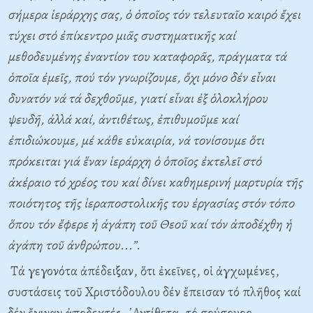
σήμερα ἱεράρχης σας, ὁ ὁποῖος τόν τελευταῖο καιρό ἔχει
τύχει στό ἐπίκεντρο μιᾶς συστηματικῆς καί
μεθοδευμένης ἐναντίον του καταφορᾶς, πράγματα τά
ὁποῖα ἐμεῖς, πού τόν γνωρίζουμε, ὄχι μόνο δέν εἶναι
δυνατόν νά τά δεχθοῦμε, γιατί εἶναι ἐξ ὁλοκλήρου
ψευδῆ, ἀλλά καί, ἀντιθέτως, ἐπιθυμοῦμε καί
ἐπιδιώκουμε, μέ κάθε εὐκαιρία, νά τονίσουμε ὅτι
πρόκειται γιά ἕναν ἱεράρχη ὁ ὁποῖος ἐκτελεῖ στό
ἀκέραιο τό χρέος του καί δίνει καθημερινή μαρτυρία τῆς
ποιότητος τῆς ἱεραποστολικῆς του ἐργασίας στόν τόπο
ὅπου τόν ἔφερε ἡ ἀγάπη τοῦ Θεοῦ καί τόν ἀποδέχθη ἡ
ἀγάπη τοῦ ἀνθρώπου...”
.
Τά γεγονότα ἀπέδειξαν, ὅτι ἐκεῖνες, οἱ ἀγχωμένες,
συστάσεις τοῦ Χριστόδουλου δέν ἔπεισαν τό πλῆθος καί
δέν ἔγιναν ἀποδεκτές. ᾿Αντίθετα, τό σούσουρο