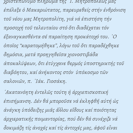
χριστεπώνυμο πλήρωμα τῆς ῾Ι. Μητροπόλεώς μας
ἐπέλεξε ὁ Μακαριώτατος, παρευρεθείς στήν ἐνθρόνιση
τοῦ νέου μας Μητροπολίτη, γιά νά ἐπιστήση τήν
προσοχή τοῦ τελευταίου στό ὅτι διαδέχεται τόν
ἐξαναγκασθέντα σέ παραίτηση προκάτοχό του. ῾Ο
ὁποῖος “καρατομήθηκε”, λόγω τοῦ ὅτι παραδέχθηκε
δημόσια, μετά προηγηθεῖσα χιονοστιβάδα
ἀποκαλύψεων, ὅτι ἐτύγχανε θερμός ὑποστηρικτής τοῦ
διαβόητου, καί ἀνήκοντος στόν ὑπόκοσμο τῶν
σαλονιῶν, π. ᾿Ιάκ. Γιοσάκη.
᾿Ακατανόητη ἐντελῶς τούτη ἡ ἀρχιεπισκοπική
ἐπισήμανση. Δέν θά μποροῦσε νά ἐκληφθῆ αὐτή ὡς
ἀνάγκη ὑπόδειξης μιᾶς ἄλλου εἴδους καί ποιότητας
ἀρχιερατικῆς ποιμαντορίας, πού δέν θά συνέχιζε νά
δοκιμάζη τίς ἀνοχές καί τίς ἀντοχές μας, ἀφοῦ εἶναι