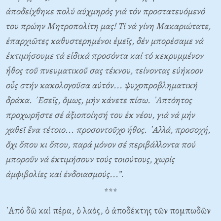
ἀποδείχθηκε πολύ αὐχμηρός γιά τόν προστατευόμενό
του πρώην Μητροπολίτη μας! Τί νά γίνη Μακαριώτατε,
ἐπαρχιῶτες καθυστερημένοι ἐμεῖς, δέν μπορέσαμε νά
ἐκτιμήσουμε τά εἰδικά προσόντα καί τό κεκρυμμένον
ἦθος τοῦ πνευματικοῦ σας τέκνου, τείνοντας εὐήκοον
οὗς στήν κακολογοῦσα αὐτόν... ψυχοπροβληματική
δράκα. ᾿Εσεῖς, ὅμως, μήν κάνετε πίσω. ᾿Απτόητος
προχωρῆστε σέ ἀξιοποίησή του ἐκ νέου, γιά νά μήν
χαθεῖ ἕνα τέτοιο... προσοντοῦχο ἦθος. ᾿Αλλά, προσοχή,
ὄχι ὅπου κι ὅπου, παρά μόνον σέ περιβάλλοντα πού
μποροῦν νά ἐκτιμήσουν τούς τοιούτους, χωρίς
ἀμφιβολίες καί ἐνδοιασμούς...”
.
***
᾿Από δῶ καί πέρα, ὁ λαός, ὁ ἀποδέκτης τῶν πομπωδῶν