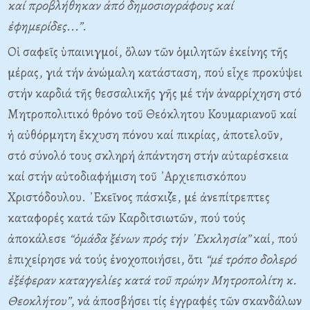
καί προβλήθηκαν ἀπό δημοσιογράφους καί
ἐφημερίδες...”
.
Οἱ σαφεῖς ὑπαινιγμοί, ὅλων τῶν ὁμιλητῶν ἐκείνης τῆς
μέρας, γιά τήν ἀνώμαλη κατάσταση, πού εἶχε προκύψει
στήν καρδιά τῆς θεσσαλικῆς γῆς μέ τήν ἀναρρίχηση στό
Μητροπολιτικό θρόνο τοῦ Θεόκλητου Κουμαριανοῦ καί
ἡ αὐθόρμητη ἔκχυση πόνου καί πικρίας, ἀποτελοῦν,
στό σύνολό τους σκληρή ἀπάντηση στήν αὐταρέσκεια
καί στήν αὐτοδιαφήμιση τοῦ ᾿Αρχιεπισκόπου
Χριστόδουλου. ᾿Εκεῖνος πάσκιζε, μέ ἀνεπίτρεπτες
καταφορές κατά τῶν Καρδιτσιωτῶν, πού τούς
ἀποκάλεσε
“ὁμάδα ξένων πρός τήν ᾿Εκκλησία”
καί, πού
ἐπιχείρησε νά τούς ἐνοχοποιήσει, ὅτι
“μέ τρόπο δολερό
ἐξέφεραν καταγγελίες κατά τοῦ πρώην Μητροπολίτη κ.
Θεοκλήτου”
, νά ἀποσβήσει τίς ἐγγραφές τῶν σκανδάλων