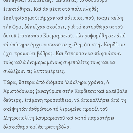
ἐπεκτάθηκε. Καί ἄν μέσα στό πολυπληθές
ἐκκλησίασμα ὑπῆρχαν καί κάποιοι, πού, ἴσαμε κείνη
τήν ὥρα, δέν εἶχαν ἀκούσει, γιά τά κατορθώματα τοῦ
δοτοῦ ἐπισκόπου Κουμαριανοῦ, πληροφορήθηκαν ἀπό
τά ἐπίσημα ἀρχιεπισκοπικά χείλη, ὅτι στήν Καρδίτσα
ἔχει προκύψει βόθρος. Καί ἔσπευσαν νά πλησιάσουν
τούς καλά ἐνημερωμένους συμπολίτες τους καί νά
συλλέξουν τίς λεπτομέρειες.
Τώρα, ὕστερα ἀπό διόμισυ ὁλόκληρα χρόνια, ὁ
Χριστόδουλος ξαναγύρισε στήν Καρδίτσα καί κατέβαλε
δεύτερη, ἐπίμονη προσπάθεια, νά ἀποκολλήσει ἀπό τή
σκέψη τῶν ἀνθρώπων τό λερωμένο προφίλ τοῦ
Μητροπολίτη Κουμαριανοῦ καί νά τό παραστήσει
ὁλοκάθαρο καί ἀστραπηβόλο.