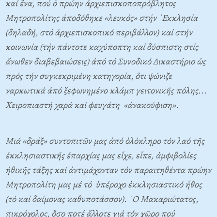
καί ἕνα, πού ὁ πρώην ἀρχιεπισκοποπρόβλητος
Μητροπολίτης ἀποδόθηκε «λευκός» στήν ᾿Εκκλησία
(δηλαδή, στό ἀρχιεπισκοπικό περιβάλλον) καί στήν
κοινωνία (τήν πάντοτε καχύποπτη καί δύσπιστη στίς
ἄνωθεν διαβεβαιώσεις) ἀπό τό Συνοδικό Δικαστήριο ὡς
πρός τήν συγκεκριμένη κατηγορία, ὅτι ψώνιζε
ναρκωτικά ἀπό ξεφωνημένο κλάμπ γειτονικῆς πόλης...
Χειροπιαστή χαρά καί φευγάτη «ἀνακούφιση».
Μιά «δράξ» συντοπιτῶν μας ἀπό ὁλόκληρο τόν λαό τῆς
ἐκκλησιαστικῆς ἐπαρχίας μας εἶχε, εἶπε, ἀμφιβολίες
ἠθικῆς τάξης καί ἀντιμάχονταν τόν παραιτηθέντα πρώην
Μητροπολίτη μας μέ τό ὑπέροχο ἐκκλησιαστικό ἦθος
(τό καί δαίμονας καθυποτάσσον). ῾Ο Μακαριώτατος,
πικρόχολος, ὅσο ποτέ ἄλλοτε γιά τόν χῶρο πού