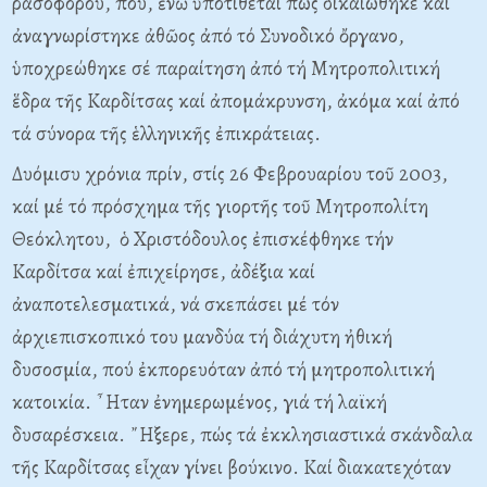
ρασοφόρου, πού, ἐνῶ ὑποτίθεται πώς δικαιώθηκε καί
ἀναγνωρίστηκε ἀθῶος ἀπό τό Συνοδικό ὄργανο,
ὑποχρεώθηκε σέ παραίτηση ἀπό τή Μητροπολιτική
ἕδρα τῆς Καρδίτσας καί ἀπομάκρυνση, ἀκόμα καί ἀπό
τά σύνορα τῆς ἑλληνικῆς ἐπικράτειας.
Δυόμισυ χρόνια πρίν, στίς 26 Φεβρουαρίου τοῦ 2003,
καί μέ τό πρόσχημα τῆς γιορτῆς τοῦ Μητροπολίτη
Θεόκλητου, ὁ Χριστόδουλος ἐπισκέφθηκε τήν
Καρδίτσα καί ἐπιχείρησε, ἀδέξια καί
ἀναποτελεσματικά, νά σκεπάσει μέ τόν
ἀρχιεπισκοπικό του μανδύα τή διάχυτη ἠθική
δυσοσμία, πού ἐκπορευόταν ἀπό τή μητροπολιτική
κατοικία. ῏Ηταν ἐνημερωμένος, γιά τή λαϊκή
δυσαρέσκεια. ῎Ηξερε, πώς τά ἐκκλησιαστικά σκάνδαλα
τῆς Καρδίτσας εἶχαν γίνει βούκινο. Καί διακατεχόταν