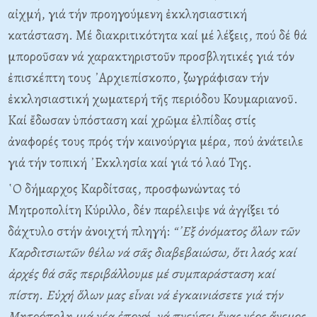
αἰχμή, γιά τήν προηγούμενη ἐκκλησιαστική
κατάσταση. Μέ διακριτικότητα καί μέ λέξεις, πού δέ θά
μποροῦσαν νά χαρακτηριστοῦν προσβλητικές γιά τόν
ἐπισκέπτη τους ᾿Αρχιεπίσκοπο, ζωγράφισαν τήν
ἐκκλησιαστική χωματερή τῆς περιόδου Κουμαριανοῦ.
Καί ἔδωσαν ὑπόσταση καί χρῶμα ἐλπίδας στίς
ἀναφορές τους πρός τήν καινούργια μέρα, πού ἀνάτειλε
γιά τήν τοπική ᾿Εκκλησία καί γιά τό λαό Της.
῾Ο δήμαρχος Καρδίτσας, προσφωνώντας τό
Μητροπολίτη Κύριλλο, δέν παρέλειψε νά ἀγγίξει τό
δάχτυλο στήν ἀνοιχτή πληγή:
“᾿Εξ ὀνόματος ὅλων τῶν
Καρδιτσιωτῶν θέλω νά σᾶς διαβεβαιώσω, ὅτι λαός καί
ἀρχές θά σᾶς περιβάλλουμε μέ συμπαράσταση καί
πίστη. Εὐχή ὅλων μας εἶναι νά ἐγκαινιάσετε γιά τήν
Μητρόπολη μιά νέα ἐποχή, νά πνεύσει ἕνας νέος ἄνεμος