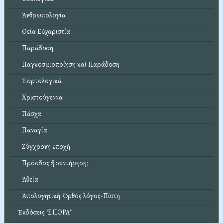
Ἀνθρωπολογία
Θεία Εὐχαριστία
Παράδοση
Παγκοσμιοποίηση καί Παράδοση
Ἑορτολογικά
Χριστούγεννα
Πάσχα
Παναγία
Σύγχρονη ἐποχή
Πρόοδος ἤ συντήρηση;
Ἀθεΐα
Ἀπολογητική: Ὀρθός λόγος-Πίστη
Ἐκδόσεις "ΣΠΟΡΑ"