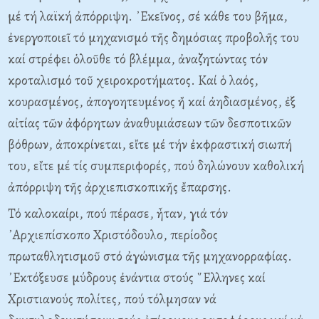
μέ τή λαϊκή ἀπόρριψη. ᾿Εκεῖνος, σέ κάθε του βῆμα,
ἐνεργοποιεῖ τό μηχανισμό τῆς δημόσιας προβολῆς του
καί στρέφει ὁλοῦθε τό βλέμμα, ἀναζητώντας τόν
κροταλισμό τοῦ χειροκροτήματος. Καί ὁ λαός,
κουρασμένος, ἀπογοητευμένος ἤ καί ἀηδιασμένος, ἐξ
αἰτίας τῶν ἀφόρητων ἀναθυμιάσεων τῶν δεσποτικῶν
βόθρων, ἀποκρίνεται, εἴτε μέ τήν ἐκφραστική σιωπή
του, εἴτε μέ τίς συμπεριφορές, πού δηλώνουν καθολική
ἀπόρριψη τῆς ἀρχιεπισκοπικῆς ἔπαρσης.
Τό καλοκαίρι, πού πέρασε, ἦταν, γιά τόν
᾿Αρχιεπίσκοπο Χριστόδουλο, περίοδος
πρωταθλητισμοῦ στό ἀγώνισμα τῆς μηχανορραφίας.
᾿Εκτόξευσε μύδρους ἐνάντια στούς ῞Ελληνες καί
Χριστιανούς πολίτες, πού τόλμησαν νά