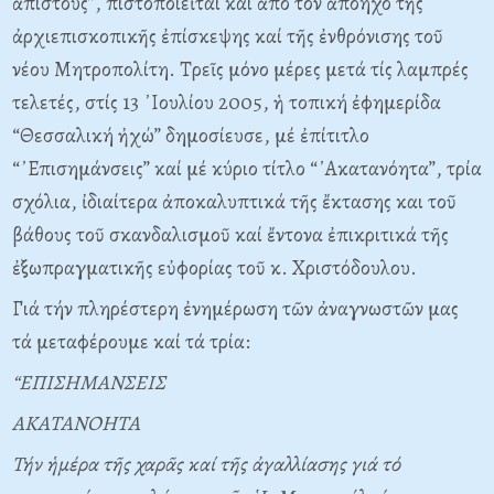
ἄπιστους”, πιστοποιεῖται καί ἀπό τόν ἀπόηχο τῆς
ἀρχιεπισκοπικῆς ἐπίσκεψης καί τῆς ἐνθρόνισης τοῦ
νέου Μητροπολίτη. Τρεῖς μόνο μέρες μετά τίς λαμπρές
τελετές, στίς 13 ᾿Ιουλίου 2005, ἡ τοπική ἐφημερίδα
“Θεσσαλική ἠχώ” δημοσίευσε, μέ ἐπίτιτλο
“᾿Επισημάνσεις” καί μέ κύριο τίτλο “᾿Ακατανόητα”, τρία
σχόλια, ἰδιαίτερα ἀποκαλυπτικά τῆς ἔκτασης και τοῦ
βάθους τοῦ σκανδαλισμοῦ καί ἔντονα ἐπικριτικά τῆς
ἐξωπραγματικῆς εὐφορίας τοῦ κ. Χριστόδουλου.
Γιά τήν πληρέστερη ἐνημέρωση τῶν ἀναγνωστῶν μας
τά μεταφέρουμε καί τά τρία:
“ΕΠΙΣΗΜΑΝΣΕΙΣ
ΑΚΑΤΑΝΟΗΤΑ
Τήν ἡμέρα τῆς χαρᾶς καί τῆς ἀγαλλίασης γιά τό