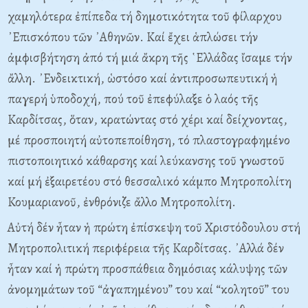
χαμηλότερα ἐπίπεδα τή δημοτικότητα τοῦ φίλαρχου
᾿Επισκόπου τῶν ᾿Αθηνῶν. Καί ἔχει ἁπλώσει τήν
ἀμφισβήτηση ἀπό τή μιά ἄκρη τῆς ῾Ελλάδας ἴσαμε τήν
ἄλλη. ᾿Ενδεικτική, ὡστόσο καί ἀντιπροσωπευτική ἡ
παγερή ὑποδοχή, πού τοῦ ἐπεφύλαξε ὁ λαός τῆς
Καρδίτσας, ὅταν, κρατώντας στό χέρι καί δείχνοντας,
μέ προσποιητή αὐτοπεποίθηση, τό πλαστογραφημένο
πιστοποιητικό κάθαρσης καί λεύκανσης τοῦ γνωστοῦ
καί μή ἐξαιρετέου στό θεσσαλικό κάμπο Μητροπολίτη
Κουμαριανοῦ, ἐνθρόνιζε ἄλλο Μητροπολίτη.
Αὐτή δέν ἦταν ἡ πρώτη ἐπίσκεψη τοῦ Χριστόδουλου στή
Μητροπολιτική περιφέρεια τῆς Καρδίτσας. ᾿Αλλά δέν
ἦταν καί ἡ πρώτη προσπάθεια δημόσιας κάλυψης τῶν
ἀνομημάτων τοῦ “ἀγαπημένου” του καί “κολητοῦ” του