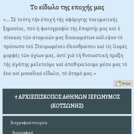
Το είδωλο της εποχής μας
«… Σέ τούτη τήν ἐποχή τῆς ἀφόρητης πνευματικῆς
ξηρασίας, πού ἡ φωτογραφία τῆς ἔπαρσής μας καί ὁ
πίνακας τῶν ἀτομικῶν μας δικαιωμάτων κάλυψαν τό
πρόσωπο τοῦ Σταυρωμένου Θεανθρώπου καί τίς ἱλαρές
μορφές τῶν ἁγίων μας, ἀντί γιά τή θυσιαστική πράξη
τῆς ἀγάπης μελετοῦμε καί ἀποθηκεύουμε μέσα μας τό
ἕνα καί μοναδικό εἴδωλο, τό ἄτομό μας.»
† ΑΡΧΙΕΠΙΣΚΟΠΟΣ ΑΘΗΝΩΝ ΙΕΡΩΝΥΜΟΣ
(ΚΟΤΣΩΝΗΣ)
Βιογραφικά στοιχεῖα
Βιογραφικό