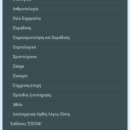
Ἀνθρωπολογία
Θεία Εὐχαριστία
Παράδοση
Παγκοσμιοποίηση καί Παράδοση
Ἑορτολογικά
Χριστούγεννα
Πάσχα
Παναγία
Σύγχρονη ἐποχή
Πρόοδος ἤ συντήρηση;
Ἀθεΐα
Ἀπολογητική: Ὀρθός λόγος-Πίστη
Ἐκδόσεις "ΣΠΟΡΑ"