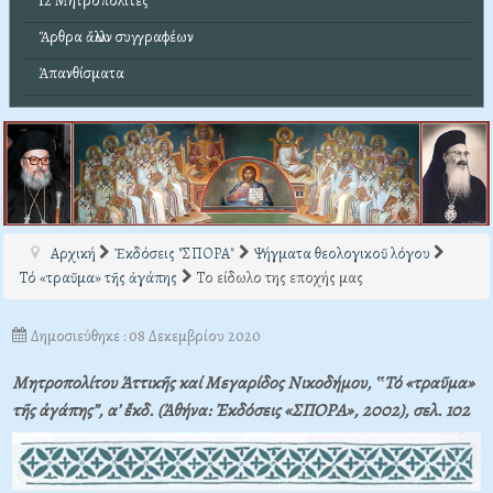
12 Μητροπολίτες
Ἄρθρα ἄλλων συγγραφέων
Ἀπανθίσματα
Αρχική
Ἐκδόσεις "ΣΠΟΡΑ"
Ψήγματα θεολογικοῦ λόγου
Τό «τραῦμα» τῆς ἀγάπης
Το είδωλο της εποχής μας
Δημοσιεύθηκε : 08 Δεκεμβρίου 2020
Μητροπολίτου Ἀττικῆς καί Μεγαρίδος Νικοδήμου, ‟Τό «τραῦμα»
τῆς ἀγάπης”, α’ ἔκδ. (Ἀθήνα: Ἐκδόσεις «ΣΠΟΡΑ», 2002), σελ. 102