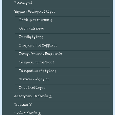
Εἰσαγωγικά
Ψήγματα θεολογικοῦ λόγου
Βοήθει μου τῇ ἀπιστίᾳ
Θυσίαν αἰνέσεως
Σπουδή ἀγάπης
Στοχασμοί τοῦ Σαββάτου
Συναγμένοι στήν Εὐχαριστία
Τό πρόσωπο τοῦ Ἰησοῦ
Τό «τραῦμα» τῆς ἀγάπης
Ἡ ἱκεσία ἑνός ἁγίου
Σπορά τοῦ λόγου
Λειτουργική Θεολογία (7)
Ἱερατικά (6)
Ἐκκλησιολογία (3)