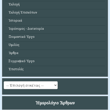
Ἐκλογή
Ἐκλογή Ἐπισκόπων
Ἱστορικά
Ἱερώνυμος - Δικτατορία
Ποιμαντικό Ἔργο
Ὁμιλίες
Ἄρθρα
Συγγραφικό Ἔργο
Ἐπιστολές
Ἡμερολόγιο Ἄρθρων