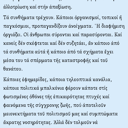
ἀλλοτρίωση καί στήν ἀπαξίωση.
Τά συνθήματα τρέχουν. Κάποιοι ὀργανισμοί, τοπικοί ἤ
παγκόσμιοι, προπαγανδίζουν ἀνοίγματα. ῾Η διαφήμιση
ὀργιάζει. Οἱ ἄνθρωποι σύρονται καί παρασύρονται. Καί
κανείς δέν σκέφτεται καί δέν συζητάει, ἄν κάποιο ἀπό
τά συνθήματα αὐτά ἤ κάποιο ἀπό τά σχήματα ἔχει
μέσα του τά σπέρματα τῆς καταστροφῆς καί τοῦ
θανάτου.
Κάποιες ἐφημερίδες, κάποια τηλεοπτικά κανάλια,
κάποια πολιτικά μπαλκόνια φέρουν κάποτε στίς
φωτισμένες ὀθόνες τῆς ἐπικαιρότητας πτυχές καί
φαινόμενα τῆς σύγχρονης ζωῆς, πού ἀποτελοῦν
μειονεκτήματα τοῦ πολιτισμοῦ μας καί συμπτώματα
ἄκρατης νοσηρότητας. Ἀλλά δέν τολμοῦν νά