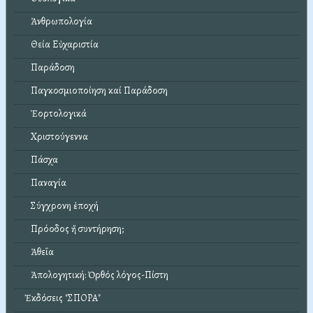
Ἀνθρωπολογία
Θεία Εὐχαριστία
Παράδοση
Παγκοσμιοποίηση καί Παράδοση
Ἑορτολογικά
Χριστούγεννα
Πάσχα
Παναγία
Σύγχρονη ἐποχή
Πρόοδος ἤ συντήρηση;
Ἀθεΐα
Ἀπολογητική: Ὀρθός λόγος-Πίστη
Ἐκδόσεις "ΣΠΟΡΑ"