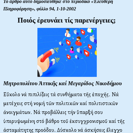
Τό ἄρθρο αὐτό δημοσιεύθηκε στό περιοδικό «Ἐλεύθερη
Πληροφόρηση»,
φύλλο 94, 1-10-2002
Ποιός ἐρευνάει τίς παρενέργειες;
Μητροπολίτου Ἀττικῆς καί Μεγαρίδος Νικοδήμου
Εὔκολο νά πιπιλίζεις τά συνθήματα τῆς ἐποχῆς. Νά
μετέχεις στή νομή τῶν πολιτικῶν καί πολιτιστικῶν
ἀνοιγμάτων. Νά προβάλλεις τήν ὕπαρξή σου
ὑπερυψωμένη στό βάθρο τοῦ ἐκσυγχρονισμοῦ καί τῆς
ἀσταμάτητης προόδου. Δύσκολο νά ἀσκήσεις ἔλεγχο