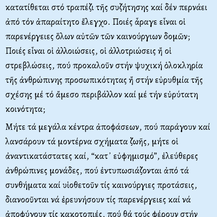
κατατίθεται στό τραπέζι τῆς συζήτησης καί δέν περνάει
ἀπό τόν ἀπαραίτητο ἔλεγχο. Ποιές ἆραγε εἶναι οἱ
παρενέργειες ὅλων αὐτῶν τῶν καινούργιων δομῶν;
Ποιές εἶναι οἱ ἀλλοιώσεις, οἱ ἀλλοτριώσεις ἤ οἱ
στρεβλώσεις, πού προκαλοῦν στήν ψυχική ὁλοκληρία
τῆς ἀνθρώπινης προσωπικότητας ἤ στήν εὐρυθμία τῆς
σχέσης μέ τό ἄμεσο περιβάλλον καί μέ τήν εὐρύτατη
κοινότητα;
Μήτε τά μεγάλα κέντρα ἀποφάσεων, πού παράγουν καί
λανσάρουν τά μοντέρνα σχήματα ζωῆς, μήτε οἱ
ἀναντικατάστατες καί, “κατ᾿ εὐφημισμό”, ἐλεύθερες
ἀνθρώπινες μονάδες, πού ἐντυπωσιάζονται ἀπό τά
συνθήματα καί υἱοθετοῦν τίς καινούργιες προτάσεις,
διανοοῦνται νά ἐρευνήσουν τίς παρενέργειες καί νά
ἀποφύγουν τίς κακοτοπιές, πού θά τούς φέρουν στήν