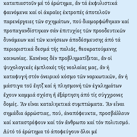
καταπιαστοῦν μέ τό ἐρώτημα, ἄν τά ἐκφυλιστικά
φαινόμενα καί οἱ ἀκραῖες ἐκτροπές ἀποτελοῦν
παρενέργειες τῶν σχημάτων, πού διαμορφώθηκαν καί
προπαγανδίστηκαν σάν ἐπιτυχίες τῶν προοδευτικῶν
δυνάμεων καί τῶν κινήσεων ἀποδέσμευσης ἀπό τά
περιοριστικά δεσμά τῆς παλιᾶς, θεοκρατούμενης
κοινωνίας. Κανένας δέν προβληματίζεται, ἄν οἱ
ψυχολογικές ἐμπλοκές τῆς νεολαίας μας, ἄν ἡ
καταφυγή στόν ὀνειρικό κόσμο τῶν ναρκωτικῶν, ἄν ἡ
μάστιγα τοῦ ἔητζ καί ἡ πλησμονή τῶν ἐγκλημάτων
ἔχουν καμμιά σχέση ἤ ἐξάρτηση ἀπό τίς σύγχρονες
δομές. Ἄν εἶναι καταληκτικά συμπτώματα. Ἄν εἶναι
σημάδια ἀρρώστιας, πού, ἀναπόφευκτα, προσβάλλουν
καί καταστρέφουν καί τόν ἄνθρωπο καί τόν πολιτισμό.
Αὐτό τό ἐρώτημα τό ἀποφεύγουν ὅλοι μέ