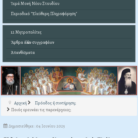
Ἱερά Μονή Νέου Στουδίου
Περιοδικό "Ἐλεύθερη Πληροφόρηση"
12 Μητροπολίτες
Ἄρθρα ἄλλων συγγραφέων
Ἀπανθίσματα
Αρχική
Πρόοδος ἤ συντήρηση;
Ποιός ερευνάει τις παρενέργειες;
Δημοσιεύθηκε : 04 Ιουνίου 2025