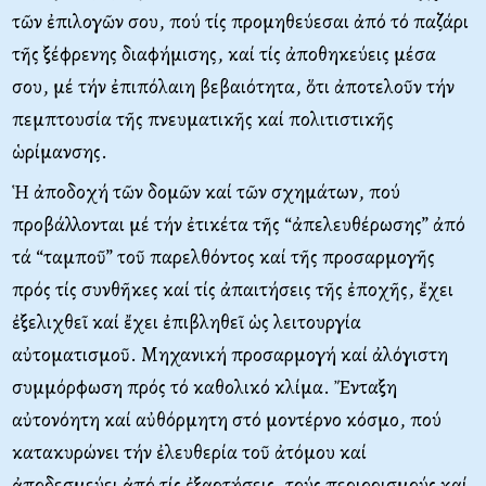
τῶν ἐπιλογῶν σου, πού τίς προμηθεύεσαι ἀπό τό παζάρι
τῆς ξέφρενης διαφήμισης, καί τίς ἀποθηκεύεις μέσα
σου, μέ τήν ἐπιπόλαιη βεβαιότητα, ὅτι ἀποτελοῦν τήν
πεμπτουσία τῆς πνευματικῆς καί πολιτιστικῆς
ὡρίμανσης.
Ἡ ἀποδοχή τῶν δομῶν καί τῶν σχημάτων, πού
προβάλλονται μέ τήν ἐτικέτα τῆς “ἀπελευθέρωσης” ἀπό
τά “ταμποῦ” τοῦ παρελθόντος καί τῆς προσαρμογῆς
πρός τίς συνθῆκες καί τίς ἀπαιτήσεις τῆς ἐποχῆς, ἔχει
ἐξελιχθεῖ καί ἔχει ἐπιβληθεῖ ὡς λειτουργία
αὐτοματισμοῦ. Μηχανική προσαρμογή καί ἀλόγιστη
συμμόρφωση πρός τό καθολικό κλίμα. Ἔνταξη
αὐτονόητη καί αὐθόρμητη στό μοντέρνο κόσμο, πού
κατακυρώνει τήν ἐλευθερία τοῦ ἀτόμου καί
ἀποδεσμεύει ἀπό τίς ἐξαρτήσεις, τούς περιορισμούς καί