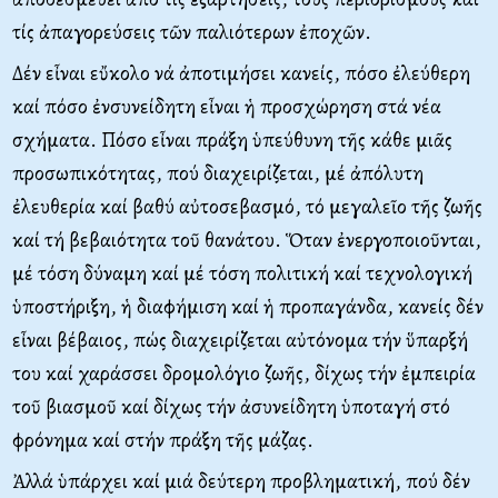
τίς ἀπαγορεύσεις τῶν παλιότερων ἐποχῶν.
Δέν εἶναι εὔκολο νά ἀποτιμήσει κανείς, πόσο ἐλεύθερη
καί πόσο ἐνσυνείδητη εἶναι ἡ προσχώρηση στά νέα
σχήματα. Πόσο εἶναι πράξη ὑπεύθυνη τῆς κάθε μιᾶς
προσωπικότητας, πού διαχειρίζεται, μέ ἀπόλυτη
ἐλευθερία καί βαθύ αὐτοσεβασμό, τό μεγαλεῖο τῆς ζωῆς
καί τή βεβαιότητα τοῦ θανάτου. Ὅταν ἐνεργοποιοῦνται,
μέ τόση δύναμη καί μέ τόση πολιτική καί τεχνολογική
ὑποστήριξη, ἡ διαφήμιση καί ἡ προπαγάνδα, κανείς δέν
εἶναι βέβαιος, πώς διαχειρίζεται αὐτόνομα τήν ὕπαρξή
του καί χαράσσει δρομολόγιο ζωῆς, δίχως τήν ἐμπειρία
τοῦ βιασμοῦ καί δίχως τήν ἀσυνείδητη ὑποταγή στό
φρόνημα καί στήν πράξη τῆς μάζας.
Ἀλλά ὑπάρχει καί μιά δεύτερη προβληματική, πού δέν