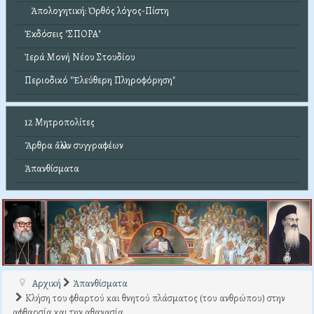
Ἀπολογητική: Ὀρθός λόγος-Πίστη
Ἐκδόσεις "ΣΠΟΡΑ"
Ἱερά Μονή Νέου Στουδίου
Περιοδικό "Ἐλεύθερη Πληροφόρηση"
12 Μητροπολίτες
Ἄρθρα ἄλλων συγγραφέων
Ἀπανθίσματα
Αρχική
Ἀπανθίσματα
Κλήση του φθαρτού και θνητού πλάσματος (του ανθρώπου) στην
αφθαρσία και την αθανασία