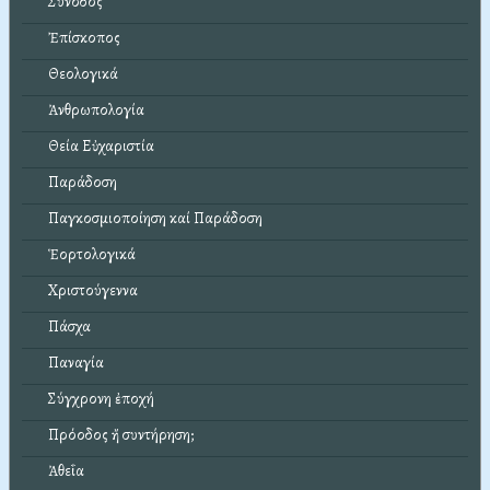
Σύνοδος
Ἐπίσκοπος
Θεολογικά
Ἀνθρωπολογία
Θεία Εὐχαριστία
Παράδοση
Παγκοσμιοποίηση καί Παράδοση
Ἑορτολογικά
Χριστούγεννα
Πάσχα
Παναγία
Σύγχρονη ἐποχή
Πρόοδος ἤ συντήρηση;
Ἀθεΐα