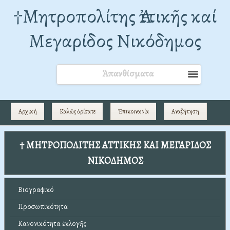
†Mητροπολίτης Ἀττικῆς καί
Μεγαρίδος Νικόδημος
Ἀπανθίσματα
Αρχική
Καλῶς ὁρίσατε
Ἐπικοινωνία
Αναζήτηση
† ΜΗΤΡΟΠΟΛΙΤΗΣ ΑΤΤΙΚΗΣ ΚΑΙ ΜΕΓΑΡΙΔΟΣ
ΝΙΚΟΔΗΜΟΣ
Βιογραφικό
Προσωπικότητα
Κανονικότητα ἐκλογῆς