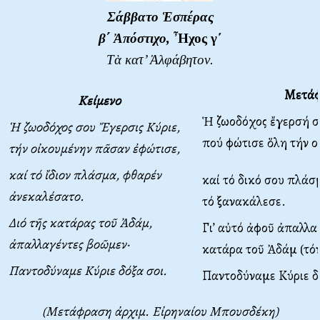
Σάββατο Ἑσπέρας
β΄ Ἀπόστιχο,
Ἦχος γ΄
Τὰ κατ’ Ἀλφάβητον.
Μετά
Κείμενο
Ἡ ζωοδόχος ἔγερσή σ
Ἡ
ζωοδ
ό
χος σου
Ἔ
γερσις Κ
ύ
ριε
,
πού φώτισε ὅλη τήν 
τ
ή
ν ο
ἰ
κουμ
έ
νην π
ᾶ
σαν
ἐ
φ
ώ
τισε
,
κα
ί
τ
ό ἴ
διον πλ
ά
σμα
,
φθαρ
έ
ν
καί τό δικό σου πλάσ
ἀ
νεκαλ
έ
σατο
.
τό ξανακάλεσε.
Δι
ό
τ
ῆ
ς κατ
ά
ρας το
ῦ Ἀ
δ
ά
μ
,
Γι’ αὐτό ἀφοῦ ἀπαλλ
ἀ
παλλαγ
έ
ντες βο
ῶ
μεν
·
κατάρα τοῦ Ἀδάμ (τό
Παντοδ
ύ
ναμε Κ
ύ
ριε δ
ό
ξα σοι
.
Παντοδύναμε Κύριε δ
(Μετάφραση ἀρχιμ. Εἰρηναίου Μπουσδέκη)