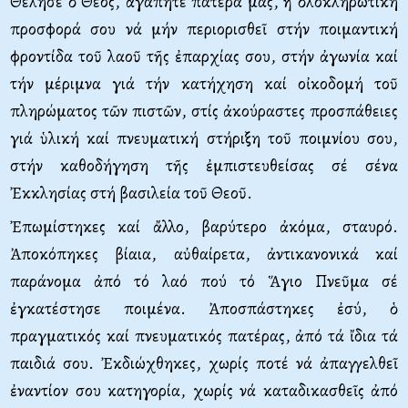
Θέλησε ὁ Θεός, ἀγαπητέ πατέρα μας, ἡ ὁλοκληρωτική
προσφορά σου νά μήν περιορισθεῖ στήν ποιμαντική
φροντίδα τοῦ λαοῦ τῆς ἐπαρχίας σου, στήν ἀγωνία καί
τήν μέριμνα γιά τήν κατήχηση καί οἰκοδομή τοῦ
πληρώματος τῶν πιστῶν, στίς ἀκούραστες προσπάθειες
γιά ὑλική καί πνευματική στήριξη τοῦ ποιμνίου σου,
στήν καθοδήγηση τῆς ἐμπιστευθείσας σέ σένα
Ἐκκλησίας στή βασιλεία τοῦ Θεοῦ.
Ἐπωμίστηκες καί ἄλλο, βαρύτερο ἀκόμα, σταυρό.
Ἀποκόπηκες βίαια, αὐθαίρετα, ἀντικανονικά καί
παράνομα ἀπό τό λαό πού τό Ἅγιο Πνεῦμα σέ
ἐγκατέστησε ποιμένα. Ἀποσπάστηκες ἐσύ, ὁ
πραγματικός καί πνευματικός πατέρας, ἀπό τά ἴδια τά
παιδιά σου. Ἐκδιώχθηκες, χωρίς ποτέ νά ἀπαγγελθεῖ
ἐναντίον σου κατηγορία, χωρίς νά καταδικασθεῖς ἀπό