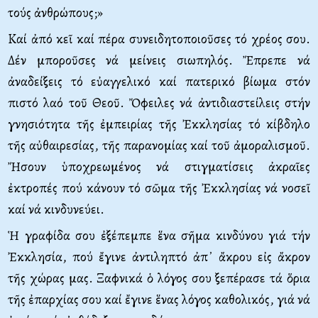
τούς ἀνθρώπους;»
Καί ἀπό κεῖ καί πέρα συνειδητοποιοῦσες τό χρέος σου.
Δέν μποροῦσες νά μείνεις σιωπηλός. Ἔπρεπε νά
ἀναδείξεις τό εὐαγγελικό καί πατερικό βίωμα στόν
πιστό λαό τοῦ Θεοῦ. Ὄφειλες νά ἀντιδιαστείλεις στήν
γνησιότητα τῆς ἐμπειρίας τῆς Ἐκκλησίας τό κίβδηλο
τῆς αὐθαιρεσίας, τῆς παρανομίας καί τοῦ ἀμοραλισμοῦ.
Ἤσουν ὑποχρεωμένος νά στιγματίσεις ἀκραῖες
ἐκτροπές πού κάνουν τό σῶμα τῆς Ἐκκλησίας νά νοσεῖ
καί νά κινδυνεύει.
Ἡ γραφίδα σου ἐξέπεμπε ἕνα σῆμα κινδύνου γιά τήν
Ἐκκλησία, πού ἔγινε ἀντιληπτό ἀπ᾿ ἄκρου εἰς ἄκρον
τῆς χώρας μας. Ξαφνικά ὁ λόγος σου ξεπέρασε τά ὅρια
τῆς ἐπαρχίας σου καί ἔγινε ἕνας λόγος καθολικός, γιά νά