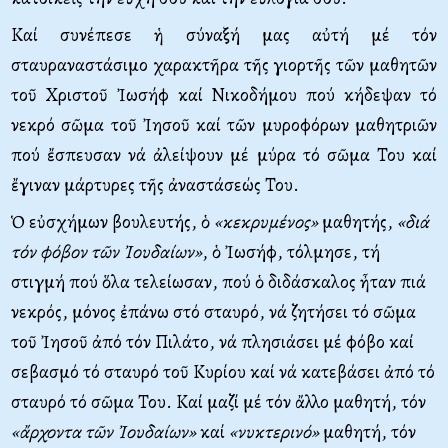
Καί συνέπεσε ἡ σύναξή μας αὐτή μέ τόν
σταυραναστάσιμο χαρακτῆρα τῆς γιορτῆς τῶν μαθητῶν
τοῦ Χριστοῦ Ἰωσήφ καί Νικοδήμου πού κήδεψαν τό
νεκρό σῶμα τοῦ Ἰησοῦ καί τῶν μυροφόρων μαθητριῶν
πού ἔσπευσαν νά ἀλείψουν μέ μύρα τό σῶμα Του καί
ἔγιναν μάρτυρες τῆς ἀναστάσεώς Του.
Ὁ εὐσχήμων βουλευτής, ὁ
«κεκρυμένος»
μαθητής,
«διά
τόν φόβον τῶν Ἰουδαίων»
, ὁ Ἰωσήφ, τόλμησε, τή
στιγμή πού ὅλα τελείωσαν, πού ὁ διδάσκαλος ἦταν πιά
νεκρός, μόνος ἐπάνω στό σταυρό, νά ζητήσει τό σῶμα
τοῦ Ἰησοῦ ἀπό τόν Πιλάτο, νά πλησιάσει μέ φόβο καί
σεβασμό τό σταυρό τοῦ Κυρίου καί νά κατεβάσει ἀπό τό
σταυρό τό σῶμα Του. Καί μαζί μέ τόν ἄλλο μαθητή, τόν
«ἄρχοντα τῶν Ἰουδαίων»
καί
«νυκτερινό»
μαθητή, τόν