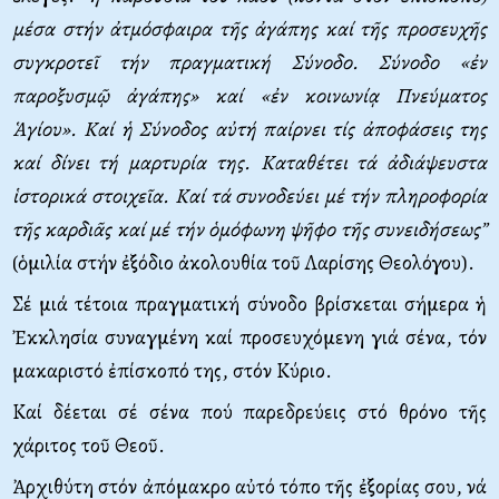
μέσα στήν ἀτμόσφαιρα τῆς ἀγάπης καί τῆς προσευχῆς
συγκροτεῖ τήν πραγματική Σύνοδο. Σύνοδο «ἐν
παροξυσμῷ ἀγάπης» καί «ἐν κοινωνίᾳ Πνεύματος
Ἁγίου». Καί ἡ Σύνοδος αὐτή παίρνει τίς ἀποφάσεις της
καί δίνει τή μαρτυρία της.
K
αταθέτει τά ἀδιάψευστα
ἱστορικά στοιχεῖα.
K
αί τά συνοδεύει μέ τήν πληροφορία
τῆς καρδιᾶς καί μέ τήν ὁμόφωνη ψῆφο τῆς συνειδήσεως”
(ὁμιλία στήν ἐξόδιο ἀκολουθία τοῦ Λαρίσης Θεολόγου).
Σέ μιά τέτοια πραγματική σύνοδο βρίσκεται σήμερα ἡ
Ἐκκλησία συναγμένη καί προσευχόμενη γιά σένα, τόν
μακαριστό ἐπίσκοπό της, στόν Κύριο.
Καί δέεται σέ σένα πού παρεδρεύεις στό θρόνο τῆς
χάριτος τοῦ Θεοῦ.
Ἀρχιθύτη στόν ἀπόμακρο αὐτό τόπο τῆς ἐξορίας σου, νά