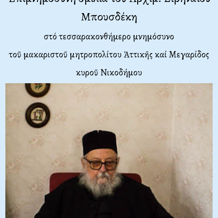
Μπουσδέκη
στό τεσσαρακονθήμερο μνημόσυνο
τοῦ μακαριστοῦ μητροπολίτου Ἀττικῆς καί Μεγαρίδος
κυροῦ Νικοδήμου