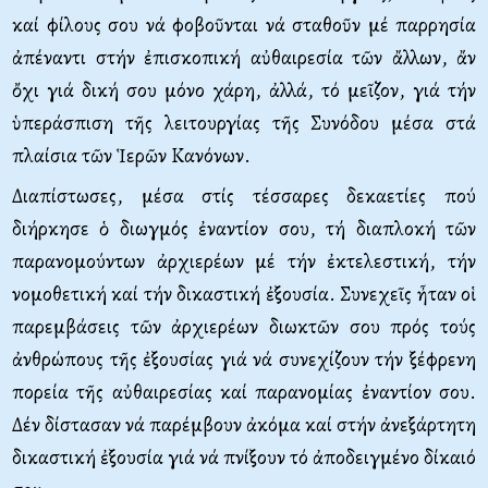
καί φίλους σου νά φοβοῦνται νά σταθοῦν μέ παρρησία
ἀπέναντι στήν ἐπισκοπική αὐθαιρεσία τῶν ἄλλων, ἄν
ὄχι γιά δική σου μόνο χάρη, ἀλλά, τό μεῖζον, γιά τήν
ὑπεράσπιση τῆς λειτουργίας τῆς Συνόδου μέσα στά
πλαίσια τῶν Ἱερῶν Κανόνων.
Διαπίστωσες, μέσα στίς τέσσαρες δεκαετίες πού
διήρκησε ὁ διωγμός ἐναντίον σου, τή διαπλοκή τῶν
παρανομούντων ἀρχιερέων μέ τήν ἐκτελεστική, τήν
νομοθετική καί τήν δικαστική ἐξουσία. Συνεχεῖς ἦταν οἱ
παρεμβάσεις τῶν ἀρχιερέων διωκτῶν σου πρός τούς
ἀνθρώπους τῆς ἐξουσίας γιά νά συνεχίζουν τήν ξέφρενη
πορεία τῆς αὐθαιρεσίας καί παρανομίας ἐναντίον σου.
Δέν δίστασαν νά παρέμβουν ἀκόμα καί στήν ἀνεξάρτητη
δικαστική ἐξουσία γιά νά πνίξουν τό ἀποδειγμένο δίκαιό