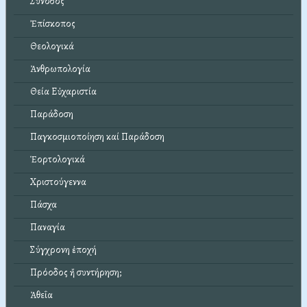
Σύνοδος
Ἐπίσκοπος
Θεολογικά
Ἀνθρωπολογία
Θεία Εὐχαριστία
Παράδοση
Παγκοσμιοποίηση καί Παράδοση
Ἑορτολογικά
Χριστούγεννα
Πάσχα
Παναγία
Σύγχρονη ἐποχή
Πρόοδος ἤ συντήρηση;
Ἀθεΐα