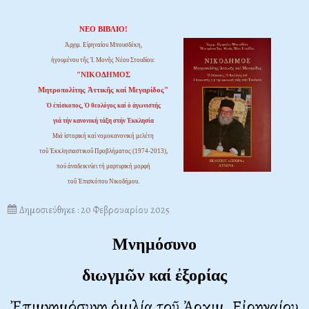
ΝΕΟ ΒΙΒΛΙΟ!
Ἀρχιμ. Εἰρηναίου Μπουσδέκη,
ἡγουμένου τῆς Ἱ. Μονῆς Νέου Στουδίου:
"ΝΙΚΟΔΗΜΟΣ
Μητροπολίτης Ἀττικῆς καί Μεγαρίδος"
Ὁ ἐπίσκοπος, Ὁ θεολόγος καί ὁ ἀγωνιστής
γιά τήν κανονική τάξη στήν Ἐκκλησία
Μιά ἱστορική καί νομοκανονική μελέτη
τοῦ Ἐκκλησιαστικοῦ Προβλήματος (1974-2013),
πού ἀναδεικνύει τή μαρτυρική μορφή
τοῦ Ἐπισκόπου Νικοδήμου.
Δημοσιεύθηκε : 20 Φεβρουαρίου 2025
Μνημόσυνο
διωγμῶν καί ἐξορίας
Ἐπιμνημόσυνη ὁμιλία τοῦ Ἀρχιμ. Εἰρηναίου