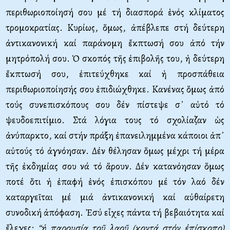
περιθωριοποίησή σου μέ τή διασπορά ἑνός κλίματος
τρομοκρατίας. Κυρίως, ὅμως, ἀπέβλεπε στή δεύτερη
ἀντικανονική καί παράνομη ἔκπτωσή σου ἀπό τήν
μητρόπολή σου. Ὁ σκοπός τῆς ἐπιβολῆς του, ἡ δεύτερη
ἔκπτωσή σου, ἐπιτεύχθηκε καί ἡ προσπάθεια
περιθωριοποίησής σου ἐπιδιώχθηκε. Κανένας ὅμως ἀπό
τούς συνεπισκόπους σου δέν πίστεψε σ᾿ αὐτό τό
ψευδοεπιτίμιο. Στά λόγια τους τό σχολίαζαν ὡς
ἀνύπαρκτο, καί στήν πράξη ἐπανειλημμένα κάποιοι ἀπ᾿
αὐτούς τό ἀγνόησαν. Δέν θέλησαν ὅμως μέχρι τή μέρα
τῆς ἐκδημίας σου νά τό ἅρουν. Δέν κατανόησαν ὅμως
ποτέ ὅτι ἡ ἐπαφή ἑνός ἐπισκόπου μέ τόν λαό δέν
καταργεῖται μέ μιά ἀντικανονική καί αὐθαίρετη
συνοδική ἀπόφαση. Ἐσύ εἶχες πάντα τή βεβαιότητα καί
ἔλεγες:
“ἡ παρουσία τοῦ λαοῦ (κοντά στόν ἐπίσκοπο)