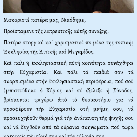
Μακαριστέ πατέρα μας, Νικόδημε,
Προϊστάμενε τῆς λατρευτικῆς αὐτῆς σύναξης,
Πατέρα στοργικέ καί χαρισματικέ ποιμένα τῆς τοπικῆς
Ἐκκλησίας τῆς Ἀττικῆς καί Μεγαρίδος.
Καί πάλι ἡ ἐκκλησιαστική αὐτή κοινότητα συνάχθηκε
στήν Εὐχαριστία. Καί πάλι τά παιδιά σου τά
σκορπισμένα στήν ἐκκλησιαστική περιφέρεια, πού σοῦ
ἐμπιστεύθηκε ὁ Κύριος καί σέ ἐξέλεξε ἡ Σύνοδος,
βρίσκονται τριγύρω ἀπό τό θυσιαστήριο γιά νά
προσφέρουν τήν Εὐχαριστία στή μνήμη σου, νά
προσευχηθοῦν θερμά γιά τήν ἀνάπαυση τῆς ψυχῆς σου
καί νά δεχθοῦν ἀπό τά οὐράνια σκηνώματα πού τώρα
κατοικεῖς τήν εὐχή σου καί τήν εὐλογία σου.