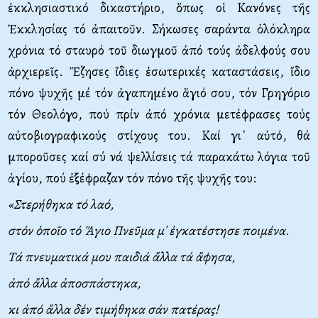
ἐκκλησιαστικό δικαστήριο, ὅπως οἱ Κανόνες τῆς
Ἐκκλησίας τό ἀπαιτοῦν. Σήκωσες σαράντα ὁλόκληρα
χρόνια τό σταυρό τοῦ διωγμοῦ ἀπό τούς ἀδελφούς σου
ἀρχιερεῖς. Ἔζησες ἴδιες ἐσωτερικές καταστάσεις, ἴδιο
πόνο ψυχῆς μέ τόν ἀγαπημένο ἅγιό σου, τόν Γρηγόριο
τόν Θεολόγο, πού πρίν ἀπό χρόνια μετέφρασες τούς
αὐτοβιογραφικούς στίχους του. Καί γι᾿ αὐτό, θά
μποροῦσες καί σύ νά ψελλίσεις τά παρακάτω λόγια τοῦ
ἁγίου, πού ἐξέφραζαν τόν πόνο τῆς ψυχῆς του:
«Στερήθηκα τό λαό,
στόν ὁποῖο τό Ἅγιο Πνεῦμα μ᾽ ἐγκατέστησε ποιμένα.
T
ά πνευματικά μου παιδιά ἄλλα τά ἄφησα,
ἀπό ἄλλα ἀποσπάστηκα,
κι ἀπό ἄλλα δέν τιμήθηκα σάν πατέρας!