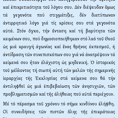
καί ἐπικριτικότητα τοῦ λόγου σου. Δέν διέψευδαν ὅμως
τά γεγονότα πού στιγμάτιζες, δέν διατύπωναν
ἀντιρρητικό λόγο γιά τίς κρίσεις σου στά γεγονότα
αὐτά. Στόν ὄγκο, τήν ἔνταση καί τή βαρύτητα τῶν
κειμένων σου, πού δημοσιοποιήθηκαν στό λαό τοῦ Θεοῦ
ὡς μιά κραυγή ἀγωνίας καί ἕνας θρῆνος ἐκπεσμοῦ, ἡ
ἀντίδραση τῶν συνεπισκόπων σου γιά νά ἀνατρέψουν τά
κείμενά σου ἦταν ἐλάχιστη ὡς μηδενική. Ὁ ἱστορικός
τοῦ μέλλοντος τή σιωπή αὐτή τῶν μελῶν τῆς σημερινῆς
ἱεραρχίας τῆς Ἐκκλησίας στά κείμενα σου θά τήν
ἀντιληφθεῖ ὡς μιά ἐπιβεβαίωση τῶν ἀνησυχιῶν, τῶν
προβληματισμῶν καί τῆς ἀλήθειας πού αὐτά περιέχουν.
Μέ τό πέρασμα τοῦ χρόνου τό σῆμα κινδύνου ἐλήφθη.
Οἱ συνειδήσεις τῶν πιστῶν ὅλης τῆς ἐπικράτειας