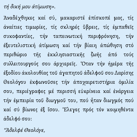
τή δική μου ἀτίμωση».
Ἀναδέχθηκες καί σύ, μακαριστέ ἐπίσκοπέ μας, τίς
ἀναίτιες τιμωρίες, τίς σκληρές ὕβρεις, τίς ἐμπαθεῖς
συκοφαντίες, τήν ταπεινωτική περιφρόνηση, τήν
ἐξευτελιστική ἀτίμωση καί τήν βίαιη ἀπώθηση στό
περιθώριο τῆς ἐκκλησιαστικῆς ζωῆς ἀπό τούς
συλλειτουργούς σου ἀρχιερεῖς. Ὅταν τήν ἡμέρα τῆς
ἐξοδίου ἀκολουθίας τοῦ ἀγαπητοῦ ἀδελφοῦ σου Λαρίσης
Θεολόγου ἐκφωνοῦσες τήν ἀποχαιρετιστήρια ὁμιλία
σου, περιέγραφες μέ περισσή εὐκρίνεια καί ἐνάργεια
τήν ἐμπειρία τοῦ διωγμοῦ του, πού ἦταν διωγμός πού
καί σύ βίωνες ἐξ ἴσου. Ἔλεγες πρός τόν κοιμηθέντα
ἀδελφό σου:
“Ἀδελφέ Θεολόγε,