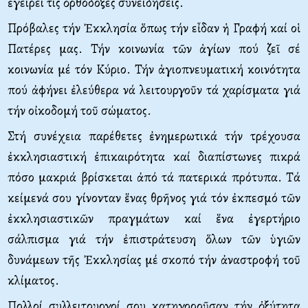
ἐγείρει τίς ὀρθόδοξες συνειδήσεις.
Πρόβαλες τήν Ἐκκλησία ὅπως τήν εἶδαν ἡ Γραφή καί οἱ
Πατέρες μας. Τήν κοινωνία τῶν ἁγίων πού ζεῖ σέ
κοινωνία μέ τόν Κύριο. Τήν ἁγιοπνευματική κοινότητα
πού ἀφήνει ἐλεύθερα νά λειτουργοῦν τά χαρίσματα γιά
τήν οἰκοδομή τοῦ σώματος.
Στή συνέχεια παρέθετες ἐνημερωτικά τήν τρέχουσα
ἐκκλησιαστική ἐπικαιρότητα καί διαπίστωνες πικρά
πόσο μακριά βρίσκεται ἀπό τά πατερικά πρότυπα. Τά
κείμενά σου γίνονταν ἕνας θρῆνος γιά τόν ἐκπεσμό τῶν
ἐκκλησιαστικῶν πραγμάτων καί ἕνα ἐγερτήριο
σάλπισμα γιά τήν ἐπιστράτευση ὅλων τῶν ὑγιῶν
δυνάμεων τῆς Ἐκκλησίας μέ σκοπό τήν ἀναστροφή τοῦ
κλίματος.
Πολλοί συλλειτουργοί σου κατηγοροῦσαν τήν ὀξύτητα