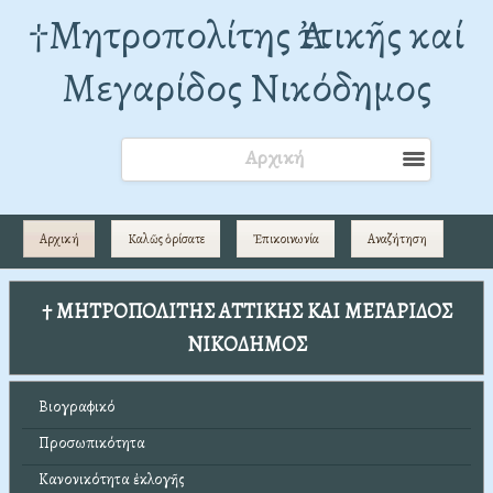
†Mητροπολίτης Ἀττικῆς καί
Μεγαρίδος Νικόδημος
Αρχική
Αρχική
Καλῶς ὁρίσατε
Ἐπικοινωνία
Αναζήτηση
† ΜΗΤΡΟΠΟΛΙΤΗΣ ΑΤΤΙΚΗΣ ΚΑΙ ΜΕΓΑΡΙΔΟΣ
ΝΙΚΟΔΗΜΟΣ
Βιογραφικό
Προσωπικότητα
Κανονικότητα ἐκλογῆς