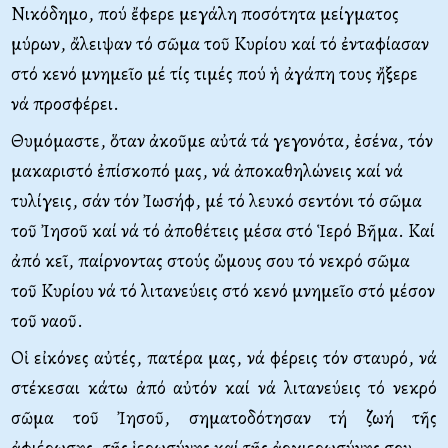
Νικόδημο, πού ἔφερε μεγάλη ποσότητα μείγματος
μύρων, ἄλειψαν τό σῶμα τοῦ Κυρίου καί τό ἐνταφίασαν
στό κενό μνημεῖο μέ τίς τιμές πού ἡ ἀγάπη τους ἤξερε
νά προσφέρει.
Θυμόμαστε, ὅταν ἀκοῦμε αὐτά τά γεγονότα, ἐσένα, τόν
μακαριστό ἐπίσκοπό μας, νά ἀποκαθηλώνεις καί νά
τυλίγεις, σάν τόν Ἰωσήφ, μέ τό λευκό σεντόνι τό σῶμα
τοῦ Ἰησοῦ καί νά τό ἀποθέτεις μέσα στό Ἱερό Βῆμα. Καί
ἀπό κεῖ, παίρνοντας στούς ὤμους σου τό νεκρό σῶμα
τοῦ Κυρίου νά τό λιτανεύεις στό κενό μνημεῖο στό μέσον
τοῦ ναοῦ.
Οἱ εἰκόνες αὐτές, πατέρα μας, νά φέρεις τόν σταυρό, νά
στέκεσαι κάτω ἀπό αὐτόν καί νά λιτανεύεις τό νεκρό
σῶμα τοῦ Ἰησοῦ, σηματοδότησαν τή ζωή τῆς
ἀφιέρωσης, τῆς ἱερωσύνης καί τῆς ἀρχιερωσύνης σου.