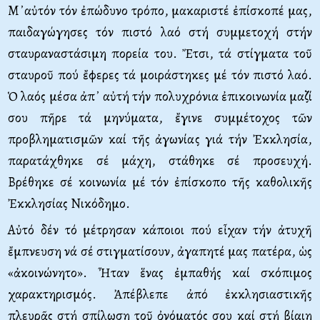
Μ᾿αὐτόν τόν ἐπώδυνο τρόπο, μακαριστέ ἐπίσκοπέ μας,
παιδαγώγησες τόν πιστό λαό στή συμμετοχή στήν
σταυραναστάσιμη πορεία του. Ἔτσι, τά στίγματα τοῦ
σταυροῦ πού ἔφερες τά μοιράστηκες μέ τόν πιστό λαό.
Ὁ λαός μέσα ἀπ᾿ αὐτή τήν πολυχρόνια ἐπικοινωνία μαζί
σου πῆρε τά μηνύματα, ἔγινε συμμέτοχος τῶν
προβληματισμῶν καί τῆς ἀγωνίας γιά τήν Ἐκκλησία,
παρατάχθηκε σέ μάχη, στάθηκε σέ προσευχή.
Βρέθηκε σέ κοινωνία μέ τόν ἐπίσκοπο τῆς καθολικῆς
Ἐκκλησίας Νικόδημο.
Αὐτό δέν τό μέτρησαν κάποιοι πού εἶχαν τήν ἀτυχῆ
ἔμπνευση νά σέ στιγματίσουν, ἀγαπητέ μας πατέρα, ὡς
«ἀκοινώνητο». Ἦταν ἕνας ἐμπαθής καί σκόπιμος
χαρακτηρισμός. Ἀπέβλεπε ἀπό ἐκκλησιαστικῆς
πλευρᾶς στή σπίλωση τοῦ ὀνόματός σου καί στή βίαιη