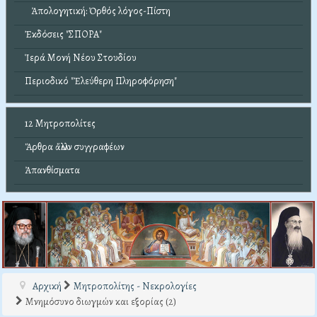
Ἀπολογητική: Ὀρθός λόγος-Πίστη
Ἐκδόσεις "ΣΠΟΡΑ"
Ἱερά Μονή Νέου Στουδίου
Περιοδικό "Ἐλεύθερη Πληροφόρηση"
12 Μητροπολίτες
Ἄρθρα ἄλλων συγγραφέων
Ἀπανθίσματα
Αρχική
Μητροπολίτης - Νεκρολογίες
Μνημόσυνο διωγμών και εξορίας (2)