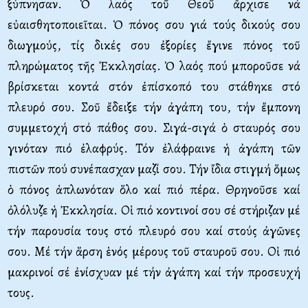
ξύπνησαν. Ὁ λαός τοῦ Θεοῦ ἄρχισε νά
εὐαισθητοποιεῖται. Ὁ πόνος σου γιά τούς δικούς σου
διωγμούς, τίς δικές σου ἐξορίες ἔγινε πόνος τοῦ
πληρώματος τῆς Ἐκκλησίας. Ὁ λαός πού μποροῦσε νά
βρίσκεται κοντά στόν ἐπίσκοπό του στάθηκε στό
πλευρό σου. Σοῦ ἔδειξε τήν ἀγάπη του, τήν ἔμπονη
συμμετοχή στό πάθος σου. Σιγά-σιγά ὁ σταυρός σου
γινόταν πιό ἐλαφρύς. Τόν ἐλάφραινε ἡ ἀγάπη τῶν
πιστῶν πού συνέπασχαν μαζί σου. Τήν ἴδια στιγμή ὅμως
ὁ πόνος ἁπλωνόταν ὅλο καί πιό πέρα. Θρηνοῦσε καί
ὀλόλυζε ἡ Ἐκκλησία. Οἱ πιό κοντινοί σου σέ στήριζαν μέ
τήν παρουσία τους στό πλευρό σου καί στούς ἀγῶνες
σου. Μέ τήν ἅρση ἑνός μέρους τοῦ σταυροῦ σου. Οἱ πιό
μακρινοί σέ ἐνίσχυαν μέ τήν ἀγάπη καί τήν προσευχή
τους.