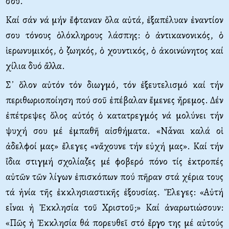
σου.
Καί σάν νά μήν ἔφταναν ὅλα αὐτά, ἐξαπέλυαν ἐναντίον
σου τόνους ὁλόκληρους λάσπης: ὁ ἀντικανονικός, ὁ
ἱερωνυμικός, ὁ ζωηκός, ὁ χουντικός, ὁ ἀκοινώνητος καί
χίλια δυό ἄλλα.
Σ᾿ ὅλον αὐτόν τόν διωγμό, τόν ἐξευτελισμό καί τήν
περιθωριοποίηση πού σοῦ ἐπέβαλαν ἔμενες ἤρεμος. Δέν
ἐπέτρεψες ὅλος αὐτός ὁ κατατρεγμός νά μολύνει τήν
ψυχή σου μέ ἐμπαθῆ αἰσθήματα. «Νἆναι καλά οἱ
ἀδελφοί μας» ἔλεγες «νἄχουνε τήν εὐχή μας». Καί τήν
ἴδια στιγμή σχολίαζες μέ φοβερό πόνο τίς ἐκτροπές
αὐτῶν τῶν λίγων ἐπισκόπων πού πῆραν στά χέρια τους
τά ἡνία τῆς ἐκκλησιαστικῆς ἐξουσίας. Ἔλεγες: «Αὐτή
εἶναι ἡ Ἐκκλησία τοῦ Χριστοῦ;» Καί ἀναρωτιώσουν:
«Πῶς ἡ Ἐκκλησία θά πορευθεῖ στό ἔργο της μέ αὐτούς