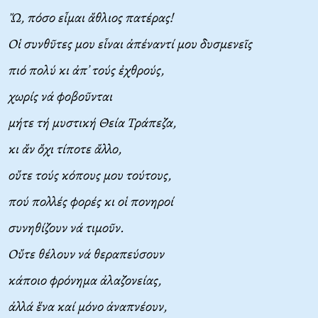
Ὤ, πόσο εἶμαι ἄθλιος πατέρας!
O
ἱ συνθῦτες μου εἶναι ἀπέναντί μου δυσμενεῖς
πιό πολύ κι ἀπ᾽ τούς ἐχθρούς,
χωρίς νά φοβοῦνται
μήτε τή μυστική Θεία
T
ράπεζα,
κι ἄν ὄχι τίποτε ἄλλο,
οὔτε τούς κόπους μου τούτους,
πού πολλές φορές κι οἱ πονηροί
συνηθίζουν νά τιμοῦν.
O
ὔτε θέλουν νά θεραπεύσουν
κάποιο φρόνημα ἀλαζονείας,
ἀλλά ἕνα καί μόνο ἀναπνέουν,