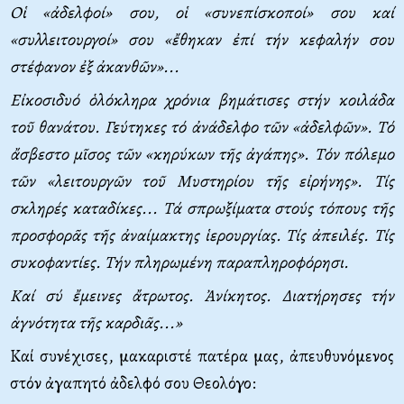
O
ἱ «ἀδελφοί» σου, οἱ «συνεπίσκοποί» σου καί
«συλλειτουργοί» σου «ἔθηκαν ἐπί τήν κεφαλήν σου
στέφανον ἐξ ἀκανθῶν»...
E
ἰκοσιδυό ὁλόκληρα χρόνια βημάτισες στήν κοιλάδα
τοῦ θανάτου. Γεύτηκες τό ἀνάδελφο τῶν «ἀδελφῶν».
T
ό
ἄσβεστο μῖσος τῶν «κηρύκων τῆς ἀγάπης».
T
όν πόλεμο
τῶν «λειτουργῶν τοῦ
M
υστηρίου τῆς εἰρήνης».
T
ίς
σκληρές καταδίκες...
T
ά σπρωξίματα στούς τόπους τῆς
προσφορᾶς τῆς ἀναίμακτης ἱερουργίας.
T
ίς ἀπειλές.
T
ίς
συκοφαντίες.
T
ήν πληρωμένη παραπληροφόρησι.
K
αί σύ ἔμεινες ἄτρωτος. Ἀνίκητος. Διατήρησες τήν
ἁγνότητα τῆς καρδιᾶς...»
Καί συνέχισες, μακαριστέ πατέρα μας, ἀπευθυνόμενος
στόν ἀγαπητό ἀδελφό σου Θεολόγο: