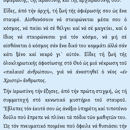
Εἶδες, ἀπό τήν ἀρχή, τή ζωή τῆς ἀφιέρωσής σου ὡς ἕνα
σταυρό. Αἰσθανόσουν νά σταυρώνεται μέσα σου ὁ
κόσμος, νά παύει νά σέ θέλγει καί νά σέ μαγεύει, καί ὁ
ἴδιος νά σταυρώνεσαι γιά τόν κόσμο, νά μή σέ
αἰσθάνεται ὁ κόσμος σάν ἕνα δικό του κομμάτι ἀλλά σάν
κάτι ξένο καί νεκρό γι᾿ αὐτόν. Εἶδες τή ζωή τῆς
ὁλοκληρωτικῆς ἀφοσίωσης στό Θεό ὡς μιά νέκρωση τοῦ
«παλαιοῦ ἀνθρώπου»
, γιά νά ἀναστηθεῖ ὁ νέος
«ἐν
Χριστῷ»
ἄνθρωπος.
Τήν ἱερωσύνη τήν ἔζησες, ἀπό τήν πρώτη στιγμή, ὡς τή
συμμετοχή στό κενωτικό μυστήριο τοῦ σταυροῦ.
Ἔβλεπες τόν ἑαυτό σου ὡς ἀνάξιο ὑπηρέτη καί τιποτένιο
δοῦλο πού ἔπρεπε νά πλύνει τά πόδια τῶν μαθητῶν του.
Ὡς τόν πνευματικό ποιμένα πού ὄφειλε νά θυσιάσει τήν