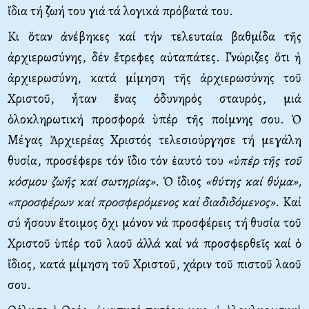
ἴδια τή ζωή του γιά τά λογικά πρόβατά του.
Κι ὅταν ἀνέβηκες καί τήν τελευταία βαθμίδα τῆς
ἀρχιερωσύνης, δέν ἔτρεφες αὐταπάτες. Γνώριζες ὅτι ἡ
ἀρχιερωσύνη, κατά μίμηση τῆς ἀρχιερωσύνης τοῦ
Χριστοῦ, ἦταν ἕνας ὀδυνηρός σταυρός, μιά
ὁλοκληρωτική προσφορά ὑπέρ τῆς ποίμνης σου. Ὁ
Μέγας Ἀρχιερέας Χριστός τελεσιούργησε τή μεγάλη
θυσία, προσέφερε τόν ἴδιο τόν ἑαυτό του
«ὑπέρ τῆς τοῦ
κόσμου ζωῆς καί σωτηρίας».
Ὁ ἴδιος
«θύτης καί θύμα»,
«προσφέρων καί προσφερόμενος καί διαδιδόμενος»
. Καί
σύ ἤσουν ἕτοιμος ὄχι μόνον νά προσφέρεις τή θυσία τοῦ
Χριστοῦ ὑπέρ τοῦ λαοῦ ἀλλά καί νά προσφερθεῖς καί ὁ
ἴδιος, κατά μίμηση τοῦ Χριστοῦ, χάριν τοῦ πιστοῦ λαοῦ
σου.