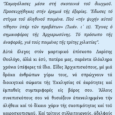
“
X
αμογέλασες μέσα στή σκοτεινιά τοῦ διωγμοῦ.
Προσευχήθηκες στήν ἐρημιά τῆς ἐξορίας. Ἔδωσες τό
στῖγμα τοῦ ἀληθινοῦ ποιμένα. Πού «τήν ψυχήν αὐτοῦ
τίθησιν ὑπέρ τῶν προβάτων» (Ἰωάν. ι΄ 11). Ἔγινες ὁ
σημαιοφόρος τῆς Ἀρχιερωσύνης.
T
ό πρόσωπο τῆς
ἀναφορᾶς, γιά τούς ποιμένες τῆς τρίτης χιλιετίας”.
Αὐτά ἔλεγες στόν μαρτυρικό ἐπίσκοπο Λαρίσης
Θεολόγο, ἀλλά κι ἐσύ, πατέρα μας, σαράντα ὁλόκληρα
χρόνια ὑπέφερες τά ἴδια. Εἶδες Ἀρχιεπισκόπους, μέ μιά
δράκα ἀνθρώπων γύρω τους, νά σπρώχνουν τά
διοικητικά σώματα τῆς Ἐκκλησίας σέ ἀκρότητες καί
ἐμπαθεῖς συμπεριφορές εἰς βάρος σου. Ἄλλους
συνεπισκόπους σου νά θυσιάζουν ἐπανειλημμένα τήν
ἀλήθεια καί τό δίκαιο χάριν τῆς σκοπιμότητας καί τοῦ
καιροσκοπισμοῦ. Καί τρίτους συλλειτουργούς, ἀδελφούς