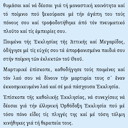
θυμᾶσαι καί νά δέεσαι γιά τή μοναστική κοινότητα καί
τό ποίμνιο πού ξεκούρασε μέ τήν ἀγάπη του τούς
πόνους σου καί τροφοδοτήθηκε ἀπό τόν πνευματικό
πλοῦτο καί τίς ἐμπειρίες σου.
Ποιμένα τῆς Ἐκκλησίας τῆς Ἀττικῆς καί Μεγαρίδος,
ὁδήγησε μέ τίς εὐχές σου τά ἀπορφανισμένα παιδιά σου
στήν ποίμνη τῶν ἐκλεκτῶν τοῦ Θεοῦ.
Μαρτυρικέ ἐπίσκοπε, καθοδήγησε τούς ποιμένες καί
τόν λαό σου νά δίνουν τήν μαρτυρία τους σ᾿ ἕναν
ἐκκοσμικευμένο λαό καί σέ μιά πάσχουσα Ἐκκλησία.
Ἐπίσκοπε τῆς καθολικῆς Ἐκκλησίας, νά συνεχίσεις νά
δέεσαι γιά τήν ἑλληνική Ὀρθόδοξη Ἐκκλησία πού μέ
τόσο πόνο εἶδες τίς πληγές της καί μέ τόση τόλμη
κινήθηκες γιά τή θεραπεία τους.